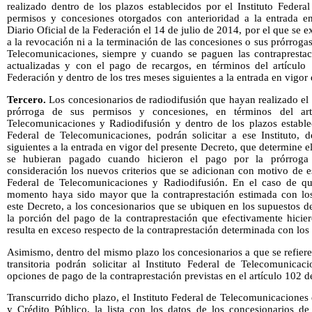
realizado dentro de los plazos establecidos por el Instituto Feder
permisos y concesiones otorgados con anterioridad a la entrada e
Diario Oficial de la Federación el 14 de julio de 2014, por el que se e
a la revocación ni a la terminación de las concesiones o sus prórrogas
Telecomunicaciones, siempre y cuando se paguen las contraprestac
actualizadas y con el pago de recargos, en términos del artículo
Federación y dentro de los tres meses siguientes a la entrada en vigor
Tercero.
Los concesionarios de radiodifusión que hayan realizado el 
prórroga de sus permisos y concesiones, en términos del ar
Telecomunicaciones y Radiodifusión y dentro de los plazos estableci
Federal de Telecomunicaciones, podrán solicitar a ese Instituto, d
siguientes a la entrada en vigor del presente Decreto, que determine 
se hubieran pagado cuando hicieron el pago por la prórroga
consideración los nuevos criterios que se adicionan con motivo de e
Federal de Telecomunicaciones y Radiodifusión. En el caso de qu
momento haya sido mayor que la contraprestación estimada con los 
este Decreto, a los concesionarios que se ubiquen en los supuestos de
la porción del pago de la contraprestación que efectivamente hicie
resulta en exceso respecto de la contraprestación determinada con los 
Asimismo, dentro del mismo plazo los concesionarios a que se refiere 
transitoria podrán solicitar al Instituto Federal de Telecomunicac
opciones de pago de la contraprestación previstas en el artículo 102 d
Transcurrido dicho plazo, el Instituto Federal de Telecomunicaciones 
y Crédito Público, la lista con los datos de los concesionarios d