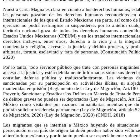
Nuestra Carta Magna es clara en cuanto a los derechos humanos, estab
las personas gozarán de los derechos humanos reconocidos en es
internacionales de los que el Estado Mexicano sea parte, así como de 
ejercicio no podrá restringirse ni suspenderse, por lo anterior cua
territorio nacional goza de todos los derechos humanos contenidos
Estados Unidos Mexicanos (CPEUM) y en los tratados internacionales 
derechos incluyen, entre otros, derecho a la vida y a la integrid
conciencia y religión, acceso a la justicia y debido proceso, y pro
arbitraria, tortura, esclavitud y trata de personas. (Constitución Pol
2020)
Por lo tanto, todo servidor público que trate con personas migrante
acceso a la justicia y estén debidamente informadas sobre sus derecho
consular, defensa pública y traductor/intérprete. Las víctimas
sancionadas por su participación en actividades ilícitas, ni alojad
mantenidas en prisión (Reglamento de la Ley de Migración, Art.180-V
Prevenir, Sancionar y Erradicar los Delitos en Materia de Trata de Pe
de delitos graves no pueden ser deportados (Ley de Migración, Art.1
México como visitantes por razones humanitarias mientras que dur
podrán solicitar residencia permanente (Ley de Migración, artículo 5
de Migración, 2020) (Ley de Migración, 2020) (CNDH, 2018)
Los migrantes que se internan a México huyendo de situaciones 
persecución en su país de origen también pueden haber sido víctimas
al territorio mexicano y por lo tanto pueden ser especialmente vulne