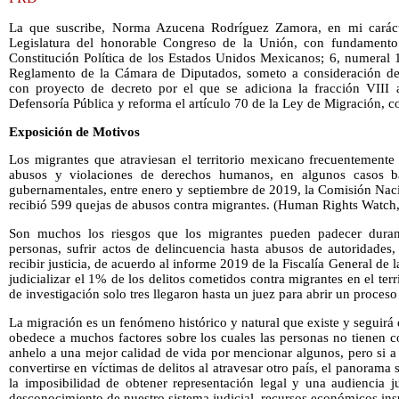
La que suscribe, Norma Azucena Rodríguez Zamora, en mi caráct
Legislatura del honorable Congreso de la Unión, con fundamento l
Constitución Política de los Estados Unidos Mexicanos; 6, numeral 1
Reglamento de la Cámara de Diputados, someto a consideración de e
con proyecto de decreto por el que se adiciona la fracción VIII 
Defensoría Pública y reforma el artículo 70 de la Ley de Migración, co
Exposición de Motivos
Los migrantes que atraviesan el territorio mexicano frecuentemente 
abusos y violaciones de derechos humanos, en algunos casos ba
gubernamentales, entre enero y septiembre de 2019, la Comisión N
recibió 599 quejas de abusos contra migrantes. (Human Rights Watch
Son muchos los riesgos que los migrantes pueden padecer durant
personas, sufrir actos de delincuencia hasta abusos de autoridades
recibir justicia, de acuerdo al informe 2019 de la Fiscalía General de
judicializar el 1% de los delitos cometidos contra migrantes en el ter
de investigación solo tres llegaron hasta un juez para abrir un proces
La migración es un fenómeno histórico y natural que existe y seguirá
obedece a muchos factores sobre los cuales las personas no tienen con
anhelo a una mejor calidad de vida por mencionar algunos, pero si a
convertirse en víctimas de delitos al atravesar otro país, el panoram
la imposibilidad de obtener representación legal y una audiencia ju
desconocimiento de nuestro sistema judicial, recursos económicos insu