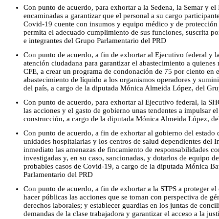
Con punto de acuerdo, para exhortar a la Sedena, la Semar y el
encaminadas a garantizar que el personal a su cargo participant
Covid-19 cuente con insumos y equipo médico y de protección sa
permita el adecuado cumplimiento de sus funciones, suscrita po
e integrantes del Grupo Parlamentario del PRD
Con punto de acuerdo, a fin de exhortar al Ejecutivo federal y
atención ciudadana para garantizar el abastecimiento a quienes n
CFE, a crear un programa de condonación de 75 por ciento en e
abastecimiento de líquido a los organismos operadores y sumini
del país, a cargo de la diputada Mónica Almeida López, del Gr
Con punto de acuerdo, para exhortar al Ejecutivo federal, la SHC
las acciones y el gasto de gobierno unas tendentes a impulsar el 
construcción, a cargo de la diputada Mónica Almeida López, d
Con punto de acuerdo, a fin de exhortar al gobierno del estado 
unidades hospitalarias y los centros de salud dependientes del I
inmediato las amenazas de fincamiento de responsabilidades cont
investigadas y, en su caso, sancionadas, y dotarlos de equipo de
probables casos de Covid-19, a cargo de la diputada Mónica Ba
Parlamentario del PRD
Con punto de acuerdo, a fin de exhortar a la STPS a proteger el 
hacer públicas las acciones que se toman con perspectiva de gén
derechos laborales; y establecer guardias en los juntas de concili
demandas de la clase trabajadora y garantizar el acceso a la justi