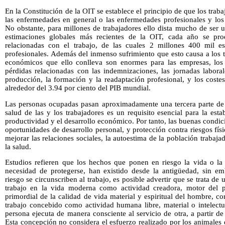
En la Constitución de la OIT se establece el principio de que los trab
las enfermedades en general o las enfermedades profesionales y los 
No obstante, para millones de trabajadores ello dista mucho de ser 
estimaciones globales más recientes de la OIT, cada año se pr
relacionadas con el trabajo, de las cuales 2 millones 400 mil e
profesionales. Además del inmenso sufrimiento que esto causa a los tr
económicos que ello conlleva son enormes para las empresas, los
pérdidas relacionadas con las indemnizaciones, las jornadas laboral
producción, la formación y la readaptación profesional, y los costes
alrededor del 3.94 por ciento del PIB mundial.
Las personas ocupadas pasan aproximadamente una tercera parte de s
salud de las y los trabajadores es un requisito esencial para la esta
productividad y el desarrollo económico. Por tanto, las buenas condi
oportunidades de desarrollo personal, y protección contra riesgos fí
mejorar las relaciones sociales, la autoestima de la población trabaja
la salud.
Estudios refieren que los hechos que ponen en riesgo la vida o la 
necesidad de protegerse, han existido desde la antigüedad, sin e
riesgo se circunscriben al trabajo, es posible advertir que se trata de
trabajo en la vida moderna como actividad creadora, motor del 
primordial de la calidad de vida material y espiritual del hombre, co
trabajo concebido como actividad humana libre, material o intelectu
persona ejecuta de manera consciente al servicio de otra, a partir 
Esta concepción no considera el esfuerzo realizado por los animales q