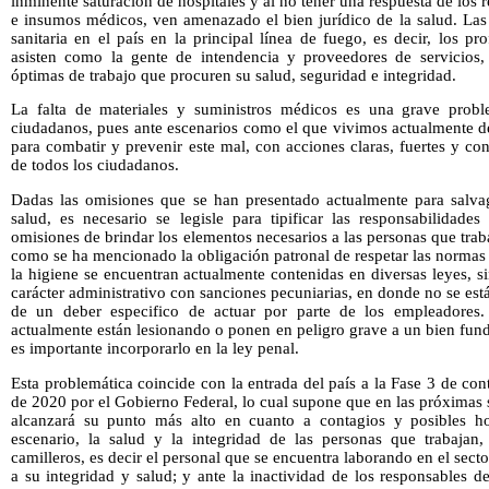
inminente saturación de hospitales y al no tener una respuesta de los 
e insumos médicos, ven amenazado el bien jurídico de la salud. Las 
sanitaria en el país en la principal línea de fuego, es decir, los pr
asisten como la gente de intendencia y proveedores de servicios,
óptimas de trabajo que procuren su salud, seguridad e integridad.
La falta de materiales y suministros médicos es una grave probl
ciudadanos, pues ante escenarios como el que vivimos actualmente
para combatir y prevenir este mal, con acciones claras, fuertes y c
de todos los ciudadanos.
Dadas las omisiones que se han presentado actualmente para salva
salud, es necesario se legisle para tipificar las responsabilidade
omisiones de brindar los elementos necesarios a las personas que trab
como se ha mencionado la obligación patronal de respetar las normas r
la higiene se encuentran actualmente contenidas en diversas leyes, 
carácter administrativo con sanciones pecuniarias, en donde no se es
de un deber especifico de actuar por parte de los empleadores.
actualmente están lesionando o ponen en peligro grave a un bien fund
es importante incorporarlo en la ley penal.
Esta problemática coincide con la entrada del país a la Fase 3 de con
de 2020 por el Gobierno Federal, lo cual supone que en las próximas
alcanzará su punto más alto en cuanto a contagios y posibles hosp
escenario, la salud y la integridad de las personas que trabajan
camilleros, es decir el personal que se encuentra laborando en el sec
a su integridad y salud; y ante la inactividad de los responsables d