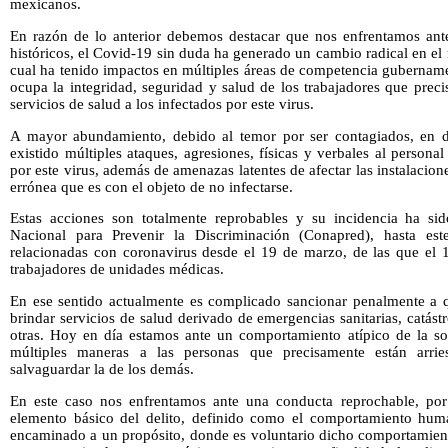
mexicanos.
En razón de lo anterior debemos destacar que nos enfrentamos ant
históricos, el Covid-19 sin duda ha generado un cambio radical en el
cual ha tenido impactos en múltiples áreas de competencia gubername
ocupa la integridad, seguridad y salud de los trabajadores que prec
servicios de salud a los infectados por este virus.
A mayor abundamiento, debido al temor por ser contagiados, en di
existido múltiples ataques, agresiones, físicas y verbales al persona
por este virus, además de amenazas latentes de afectar las instalac
errónea que es con el objeto de no infectarse.
Estas acciones son totalmente reprobables y su incidencia ha si
Nacional para Prevenir la Discriminación (Conapred), hasta est
relacionadas con coronavirus desde el 19 de marzo, de las que el 
trabajadores de unidades médicas.
En ese sentido actualmente es complicado sancionar penalmente a 
brindar servicios de salud derivado de emergencias sanitarias, catást
otras. Hoy en día estamos ante un comportamiento atípico de la s
múltiples maneras a las personas que precisamente están arri
salvaguardar la de los demás.
En este caso nos enfrentamos ante una conducta reprochable, por
elemento básico del delito, definido como el comportamiento huma
encaminado a un propósito, donde es voluntario dicho comportamiento