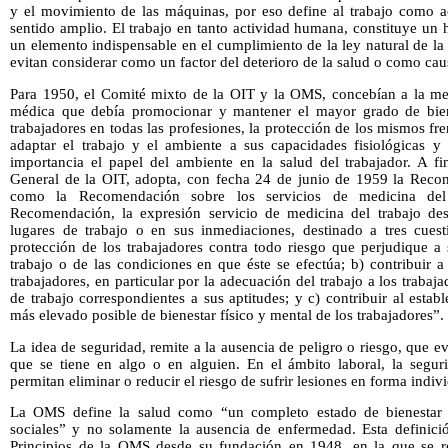
y el movimiento de las máquinas, por eso define al trabajo como 
sentido amplio. El trabajo en tanto actividad humana, constituye un
un elemento indispensable en el cumplimiento de la ley natural de la
evitan considerar como un factor del deterioro de la salud o como cau
Para 1950, el Comité mixto de la OIT y la OMS, concebían a la med
médica que debía promocionar y mantener el mayor grado de bienes
trabajadores en todas las profesiones, la protección de los mismos fr
adaptar el trabajo y el ambiente a sus capacidades fisiológicas y 
importancia el papel del ambiente en la salud del trabajador. A fi
General de la OIT, adopta, con fecha 24 de junio de 1959 la Reco
como la Recomendación sobre los servicios de medicina del 
Recomendación, la expresión servicio de medicina del trabajo des
lugares de trabajo o en sus inmediaciones, destinado a tres cuest
protección de los trabajadores contra todo riesgo que perjudique a
trabajo o de las condiciones en que éste se efectúa; b) contribuir a
trabajadores, en particular por la adecuación del trabajo a los traba
de trabajo correspondientes a sus aptitudes; y c) contribuir al esta
más elevado posible de bienestar físico y mental de los trabajadores”.
La idea de seguridad, remite a la ausencia de peligro o riesgo, que e
que se tiene en algo o en alguien. En el ámbito laboral, la segur
permitan eliminar o reducir el riesgo de sufrir lesiones en forma indiv
La OMS define la salud como “un completo estado de bienestar e
sociales” y no solamente la ausencia de enfermedad. Esta definici
Principios de la OMS desde su fundación en 1948, en la que se r