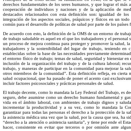
derechos fundamentales de los seres humanos, y que lograr el más a
cooperación de individuos y naciones y de la aplicación de medid
destacados relacionados con esta definición son: igualdad de los
integración de los aspectos sociales, psíquicos y físicos en un to
común para el desarrollo de políticas de salud por parte de los países 
De acuerdo con esto, la definición de la OMS de un entorno de trabajo
de trabajo saludable es aquel en el que los trabajadores y el personal 
un proceso de mejora continua para proteger y promover la salud, la 
trabajadores y la sostenibilidad del lugar de trabajo, teniendo en 
establecidas sobre la base de las necesidades previamente determina
el entorno físico de trabajo; temas de salud, seguridad y bienestar en 
inclusión de la organización del trabajo y de la cultura laboral; rec
trabajo, y maneras de participar en la comunidad para mejorar la salu
otros miembros de la comunidad”. Esta definición refleja, en cierta
salud ocupacional, que ha pasado de poner el acento casi exclusivame
incluir factores psicosociales y prácticas personales de salud.
El trabajo decente, como lo mandata la Ley Federal del Trabajo, es de
seguro, debe asumirse como un derecho humano fundamental y garant
vida en el ámbito laboral, con ambientes de trabajo dignos y salud
incrementar la productividad y a su vez, como lo mandata la Cons
garantizar para todas las personas el derecho a la protección de la s
la asistencia médica una vez que la salud, por la causa que sea, ha sid
“derecho a la atención o asistencia sanitaria”, y tiene por ende el Est
hacer, consistente en evitar que terceros o por omisión ante algun