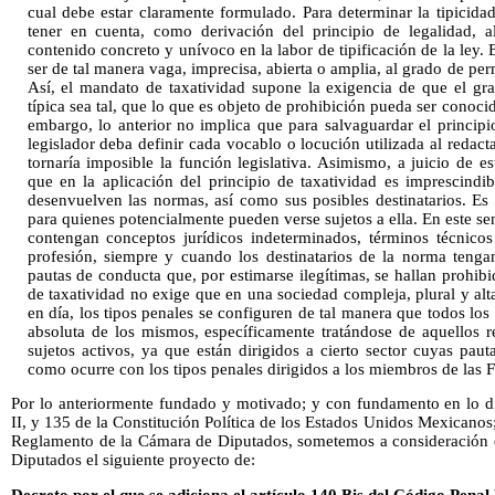
cual debe estar claramente formulado. Para determinar la tipicida
tener en cuenta, como derivación del principio de legalidad, a
contenido concreto y unívoco en la labor de tipificación de la ley. E
ser de tal manera vaga, imprecisa, abierta o amplia, al grado de perm
Así, el mandato de taxatividad supone la exigencia de que el gr
típica sea tal, que lo que es objeto de prohibición pueda ser conocid
embargo, lo anterior no implica que para salvaguardar el principi
legislador deba definir cada vocablo o locución utilizada al redact
tornaría imposible la función legislativa. Asimismo, a juicio de es
que en la aplicación del principio de taxatividad es imprescindib
desenvuelven las normas, así como sus posibles destinatarios. Es d
para quienes potencialmente pueden verse sujetos a ella. En este sen
contengan conceptos jurídicos indeterminados, términos técnico
profesión, siempre y cuando los destinatarios de la norma tenga
pautas de conducta que, por estimarse ilegítimas, se hallan prohibi
de taxatividad no exige que en una sociedad compleja, plural y al
en día, los tipos penales se configuren de tal manera que todos l
absoluta de los mismos, específicamente tratándose de aquellos 
sujetos activos, ya que están dirigidos a cierto sector cuyas pau
como ocurre con los tipos penales dirigidos a los miembros de las
Por lo anteriormente fundado y motivado; y con fundamento en lo dis
II, y 135 de la Constitución Política de los Estados Unidos Mexicanos;
Reglamento de la Cámara de Diputados, sometemos a consideración 
Diputados el siguiente proyecto de:
Decreto por el que se adiciona el artículo 140 Bis del Código Pena