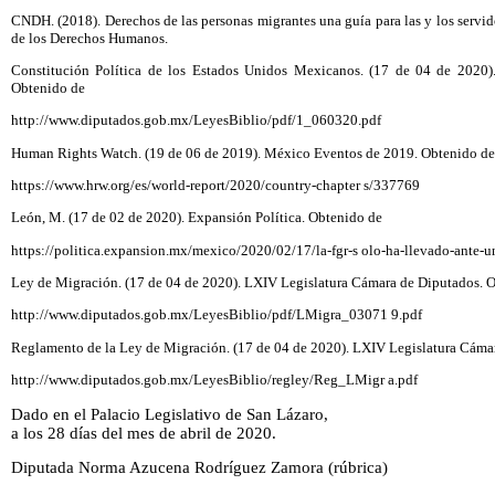
CNDH. (2018). Derechos de las personas migrantes una guía para las y los serv
de los Derechos Humanos.
Constitución Política de los Estados Unidos Mexicanos. (17 de 04 de 2020)
Obtenido de
http://www.diputados.gob.mx/LeyesBiblio/pdf/1_060320.pdf
Human Rights Watch. (19 de 06 de 2019). México Eventos de 2019. Obtenido d
https://www.hrw.org/es/world-report/2020/country-chapter s/337769
León, M. (17 de 02 de 2020). Expansión Política. Obtenido de
https://politica.expansion.mx/mexico/2020/02/17/la-fgr-s olo-ha-llevado-ante-un
Ley de Migración. (17 de 04 de 2020). LXIV Legislatura Cámara de Diputados. 
http://www.diputados.gob.mx/LeyesBiblio/pdf/LMigra_03071 9.pdf
Reglamento de la Ley de Migración. (17 de 04 de 2020). LXIV Legislatura Cáma
http://www.diputados.gob.mx/LeyesBiblio/regley/Reg_LMigr a.pdf
Dado en el Palacio Legislativo de San Lázaro,
a los 28 días del mes de abril de 2020.
Diputada Norma Azucena Rodríguez Zamora (rúbrica)