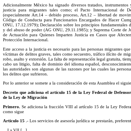
Adicionalmente México ha signado diversos tratados, instrumentos
justicia para migrantes tales como; el Pacto Internacional de D
(especialmente Art.14 – debido proceso, Art.12 – libertad de movim
Código de Conducta para Funcionarios Encargados de Hacer Cumpl
ONU, 17.12.1979); Declaración sobre los principios fundamentales de 
y del abuso de poder (AG ONU, 29.11.1985); y Suprema Corte de Jus
de Actuación para Quienes Imparten Justicia en Casos que Afecten
Protección Internacional.
Este acceso a la justicia es necesario para las personas migrantes que 
víctimas de delitos graves, tales como secuestro, tráfico ilícito de mi
robo, asalto y extorsión. La falta de representación legal gratuita, tie
cabo un litigio, falta de dominio del idioma español, desconocimien
las autoridades son algunas de las razones por las cuales las pers
los delitos que sufrieron.
Por lo anterior se somete a la consideración de esta Asamblea el sigui
Decreto que adiciona el artículo 15 de la Ley Federal de Defensor
de la Ley de Migración
Primero.
Se adiciona la fracción VIII al artículo 15 de la Ley Feder
como sigue
Artículo 15
.- Los servicios de asesoría jurídica se prestarán, preferen
I a VII [...]