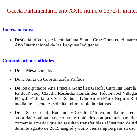
Gaceta Parlamentaria, año XXII, número 5372-I, marte
Intervenciones
Desde la tribuna, de la ciudadana Emma Cruz Cruz, en el marco
Año Internacional de las Lenguas Indígenas
Comunicaciones oficiales
De la Mesa Directiva
De la Junta de Coordinación Política
De los diputados Ana Priscila González García, Carolina Garcí
Pardo, Nancy Claudia Reséndiz Hernández, Héctor Joel Villegas
Piña, José de la Luz Sosa Salinas, Iván Arturo Pérez Negrón Ru
mediante las cuales solicitan el retiro de iniciativas
De la Secretaría de Hacienda y Crédito Público, mediante la cual
autoridades aduaneras, como las unidades competentes para dar 
comercio exterior que no resultan transferibles al Instituto de 
durante agosto de 2019 asignó y donó bienes aptos para su us