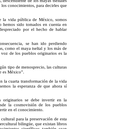
descendiente de los mayas tseltales
 los conocimientos, para decirles que
e la vida pública de México, somos
no hemos sido tomados en cuenta en
despreciado por el hecho de hablar
onsecuencia, se han ido perdiendo
as, como el maya tseltal y los más de
voz de los pueblos originarios es la
gún tipo de menosprecio, las culturas
e es México”.
la cuarta transformación de la vida
nemos la esperanza de que ahora sí
 originarios se debe invertir en la
esde la cosmovisión de los pueblos
ertir en el conocimiento.
 cultural para la preservación de esta
rcultural bilingüe, que existan libros
cimientos científicos también sean