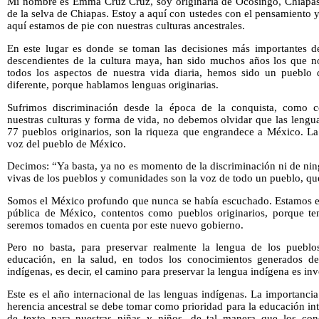
Mi nombre es Emma Cruz Cruz, soy originaria de Ocosingo, Chiapas, 
de la selva de Chiapas. Estoy a aquí con ustedes con el pensamiento y
aquí estamos de pie con nuestras culturas ancestrales.
En este lugar es donde se toman las decisiones más importantes d
descendientes de la cultura maya, han sido muchos años los que 
todos los aspectos de nuestra vida diaria, hemos sido un pueblo 
diferente, porque hablamos lenguas originarias.
Sufrimos discriminación desde la época de la conquista, como c
nuestras culturas y forma de vida, no debemos olvidar que las lengu
77 pueblos originarios, son la riqueza que engrandece a México. La 
voz del pueblo de México.
Decimos: “Ya basta, ya no es momento de la discriminación ni de nin
vivas de los pueblos y comunidades son la voz de todo un pueblo, qu
Somos el México profundo que nunca se había escuchado. Estamos en 
pública de México, contentos como pueblos originarios, porque te
seremos tomados en cuenta por este nuevo gobierno.
Pero no basta, para preservar realmente la lengua de los pueblos
educación, en la salud, en todos los conocimientos generados d
indígenas, es decir, el camino para preservar la lengua indígena es inv
Este es el año internacional de las lenguas indígenas. La importancia
herencia ancestral se debe tomar como prioridad para la educación inte
de texto para nuestras niñas y niños, de tal manera que los cono