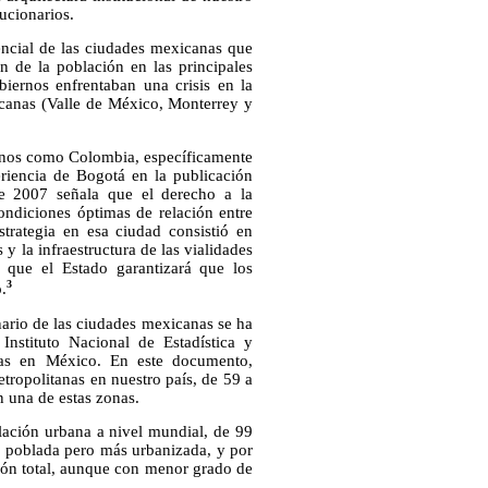
lucionarios.
ncial de las ciudades mexicanas que
 de la población en las principales
biernos enfrentaban una crisis en la
xicanas (Valle de México, Monterrey y
icanos como Colombia, específicamente
riencia de Bogotá en la publicación
e 2007 señala que el derecho a la
ondiciones óptimas de relación entre
strategia en esa ciudad consistió en
y la infraestructura de las vialidades
e que el Estado garantizará que los
3
.
nario de las ciudades mexicanas se ha
nstituto Nacional de Estadística y
nas en México. En este documento,
ropolitanas en nuestro país, de 59 a
 una de estas zonas.
lación urbana a nivel mundial, de 99
 poblada pero más urbanizada, y por
ción total, aunque con menor grado de