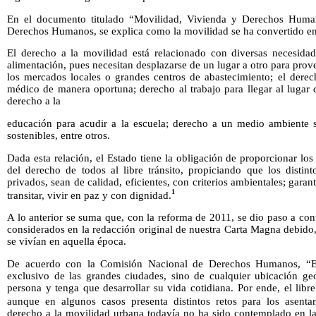
En el documento titulado “Movilidad, Vivienda y Derechos Huma
Derechos Humanos, se explica como la movilidad se ha convertido 
El derecho a la movilidad está relacionado con diversas necesida
alimentación, pues necesitan desplazarse de un lugar a otro para prov
los mercados locales o grandes centros de abastecimiento; el derech
médico de manera oportuna; derecho al trabajo para llegar al lugar 
derecho a la
educación para acudir a la escuela; derecho a un medio ambiente sa
sostenibles, entre otros.
Dada esta relación, el Estado tiene la obligación de proporcionar l
del derecho de todos al libre tránsito, propiciando que los distin
privados, sean de calidad, eficientes, con criterios ambientales; gara
1
transitar, vivir en paz y con dignidad.
A lo anterior se suma que, con la reforma de 2011, se dio paso a co
considerados en la redacción original de nuestra Carta Magna debido,
se vivían en aquella época.
De acuerdo con la Comisión Nacional de Derechos Humanos, “E
exclusivo de las grandes ciudades, sino de cualquier ubicación ge
persona y tenga que desarrollar su vida cotidiana. Por ende, el libre
aunque en algunos casos presenta distintos retos para los asent
derecho a la movilidad urbana todavía no ha sido contemplado en la 