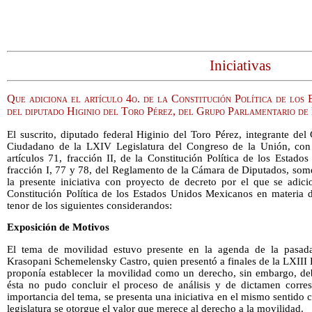
Iniciativas
Que adiciona el artículo 4o. de la Constitución Política de los
del diputado Higinio del Toro Pérez, del Grupo Parlamentario d
El suscrito, diputado federal Higinio del Toro Pérez, integrante d
Ciudadano de la LXIV Legislatura del Congreso de la Unión, con
artículos 71, fracción II, de la Constitución Política de los Estad
fracción I, 77 y 78, del Reglamento de la Cámara de Diputados, some
la presente iniciativa con proyecto de decreto por el que se adici
Constitución Política de los Estados Unidos Mexicanos en materia d
tenor de los siguientes considerandos:
Exposición de Motivos
El tema de movilidad estuvo presente en la agenda de la pasada 
Krasopani Schemelensky Castro, quien presentó a finales de la LXIII L
proponía establecer la movilidad como un derecho, sin embargo, deb
ésta no pudo concluir el proceso de análisis y de dictamen corres
importancia del tema, se presenta una iniciativa en el mismo sentido 
legislatura se otorgue el valor que merece al derecho a la movilidad.