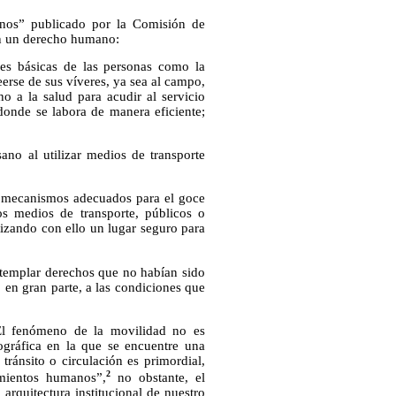
nos” publicado por la Comisión de
en un derecho humano:
des básicas de las personas como la
eerse de sus víveres, ya sea al campo,
o a la salud para acudir al servicio
donde se labora de manera eficiente;
no al utilizar medios de transporte
os mecanismos adecuados para el goce
tos medios de transporte, públicos o
ntizando con ello un lugar seguro para
ntemplar derechos que no habían sido
 en gran parte, a las condiciones que
l fenómeno de la movilidad no es
ográfica en la que se encuentre una
 tránsito o circulación es primordial,
2
amientos humanos”,
no obstante, el
arquitectura institucional de nuestro