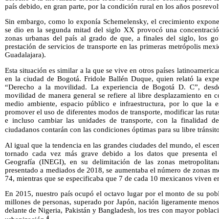
país debido, en gran parte, por la condición rural en los años posrevo
Sin embargo, como lo exponía Schemelensky, el crecimiento expone
se dio en la segunda mitad del siglo XX provocó una concentración
zonas urbanas del país al grado de que, a finales del siglo, los go
prestación de servicios de transporte en las primeras metrópolis me
Guadalajara).
Esta situación es similar a la que se vive en otros países latinoamer
en la ciudad de Bogotá. Fridole Ballén Duque, quien relató la expe
“Derecho a la movilidad. La experiencia de Bogotá D. C”, desd
movilidad de manera general se refiere al libre desplazamiento en c
medio ambiente, espacio público e infraestructura, por lo que la e
promover el uso de diferentes modos de transporte, modificar las rutas 
e incluso cambiar las unidades de transporte, con la finalidad d
ciudadanos contarán con las condiciones óptimas para su libre tránsito
Al igual que la tendencia en las grandes ciudades del mundo, el esce
tornado cada vez más grave debido a los datos que presenta el I
Geografía (INEGI), en su delimitación de las zonas metropolita
presentado a mediados de 2018, se aumentaba el número de zonas met
74, mientras que se especificaba que 7 de cada 10 mexicanos viven en
En 2015, nuestro país ocupó el octavo lugar por el monto de su pob
millones de personas, superado por Japón, nación ligeramente menos
delante de Nigeria, Pakistán y Bangladesh, los tres con mayor pobla
4