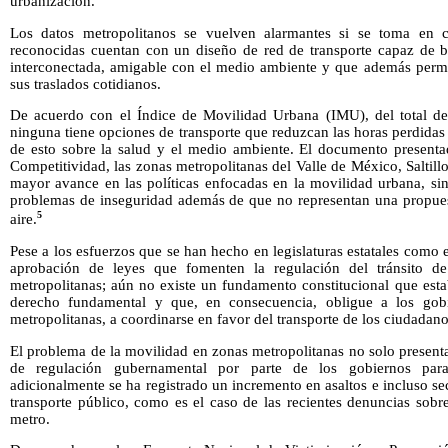
urbanización.
Los datos metropolitanos se vuelven alarmantes si se toma en c
reconocidas cuentan con un diseño de red de transporte capaz de b
interconectada, amigable con el medio ambiente y que además permit
sus traslados cotidianos.
De acuerdo con el Índice de Movilidad Urbana (IMU), del total de
ninguna tiene opciones de transporte que reduzcan las horas perdidas 
de esto sobre la salud y el medio ambiente. El documento presentad
Competitividad, las zonas metropolitanas del Valle de México, Saltill
mayor avance en las políticas enfocadas en la movilidad urbana, si
problemas de inseguridad además de que no representan una propuest
5
aire.
Pese a los esfuerzos que se han hecho en legislaturas estatales como 
aprobación de leyes que fomenten la regulación del tránsito de
metropolitanas; aún no existe un fundamento constitucional que est
derecho fundamental y que, en consecuencia, obligue a los gob
metropolitanas, a coordinarse en favor del transporte de los ciudadano
El problema de la movilidad en zonas metropolitanas no solo presenta 
de regulación gubernamental por parte de los gobiernos para
adicionalmente se ha registrado un incremento en asaltos e incluso sec
transporte público, como es el caso de las recientes denuncias sobre 
metro.