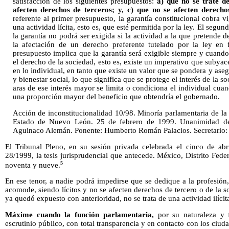
satisfacción de los siguientes presupuestos:
a) que no se trate de
afecten derechos de terceros; y, c) que no se afecten derecho
referente al primer presupuesto, la garantía constitucional cobra v
una actividad lícita, esto es, que esté permitida por la ley. El seg
la garantía no podrá ser exigida si la actividad a la que pretende 
la afectación de un derecho preferente tutelado por la ley en f
presupuesto implica que la garantía será exigible siempre y cuando 
el derecho de la sociedad, esto es, existe un imperativo que subyac
en lo individual, en tanto que existe un valor que se pondera y ase
y bienestar social, lo que significa que se protege el interés de la s
aras de ese interés mayor se limita o condiciona el individual cua
una proporción mayor del beneficio que obtendría el gobernado.
Acción de inconstitucionalidad 10/98. Minoría parlamentaria de la
Estado de Nuevo León. 25 de febrero de 1999. Unanimidad de 
Aguinaco Alemán. Ponente: Humberto Román Palacios. Secretario
El Tribunal Pleno, en su sesión privada celebrada el cinco de ab
28/1999, la tesis jurisprudencial que antecede. México, Distrito Feder
5
noventa y nueve.
En ese tenor, a nadie podrá impedirse que se dedique a la profesión,
acomode, siendo lícitos y no se afecten derechos de tercero o de la 
ya quedó expuesto con anterioridad, no se trata de una actividad ilícita
Máxime cuando la función parlamentaria,
por su naturaleza y f
escrutinio público, con total transparencia y en contacto con los ciu