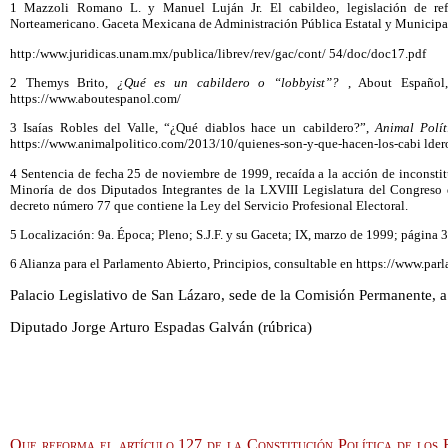
1 Mazzoli Romano L. y Manuel Luján Jr. El cabildeo, legislación de ref
Norteamericano. Gaceta Mexicana de Administración Pública Estatal y Municipal
http:/www.juridicas.unam.mx/publica/librev/rev/gac/cont/ 54/doc/doc17.pdf
2 Themys Brito,
¿Qué es un cabildero o “lobbyist”?
, About Español,
https://www.aboutespanol.com/
3 Isaías Robles del Valle, “¿Qué diablos hace un cabildero?”,
Animal Polít
https://www.animalpolitico.com/2013/10/quienes-son-y-que-hacen-los-cabi lder
4 Sentencia de fecha 25 de noviembre de 1999, recaída a la acción de inconst
Minoría de dos Diputados Integrantes de la LXVIII Legislatura del Congreso
decreto número 77 que contiene la Ley del Servicio Profesional Electoral.
5 Localización: 9a. Época; Pleno; S.J.F. y su Gaceta; IX, marzo de 1999; página 
6 Alianza para el Parlamento Abierto, Principios, consultable en https://www.par
Palacio Legislativo de San Lázaro, sede de la Comisión Permanente, 
Diputado Jorge Arturo Espadas Galván (rúbrica)
Que reforma el artículo 127 de la Constitución Política de los