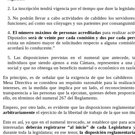
2. La inscripción tendrá vigencia por el tiempo que dure la legislat
3. No podrán llevar a cabo actividades de cabildeo los servidores
funciones; así como sus cónyuges y sus parientes por consanguinida
4.
El número máximo de personas acreditadas
para realizar act
Diputados
será de veinte por cada comisión y dos por cada per
exista un número mayor de solicitudes respecto a alguna comisió
acordará lo conducente.”
5. Las disposiciones previstas en el numeral que antecede, t
individuos que siendo ajenos a esta Cámara, representen a una 
social y que no obtenga un beneficio material o económico en razón
En principio, es de señalar que la exigencia de que los cabilderos 
Mesa Directiva se considera un requisito razonable para la realizac
intereses, en la medida que implica por un lado, el reconocimiento
transparencia a las personas que la ejecutan, quienes deben proporc
ello, en términos del numeral 267 del Reglamento.
Empero, por otro lado, es evidente que las disposiciones reglamentar
arbitrariamente
el ejercicio de la libertad de trabajo de la que son ti
Esto es así, ya que en el numeral invocado, se establece que para acr
interesadas
deberán registrarse “al inicio” de cada Legislatura
y
durante toda la legislatura; en ese tenor,
la disposición reglamentari