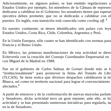
Adicionalmente, en algunos países, se han emitido regulaciones a
Estados Unidos por ejemplo, los miembros de la Cámara de represent
dedicarse a cabildear en el Gobierno; los senadores tienen que esper
ejecutiva deben prometer, que no se dedicarán a cabildear con 
2
puestos. En inglés, esta transición está conocida como
cooling off.
En nuestro continente, se tienen identificados seis países con ley
Estados Unidos, Costa Rica, Chile, Colombia, Argentina y Perú.
En la Unión Europea, sólo cuatro se han identificado con normas par
Francia y el Reino Unido.
En México, las primeras manifestaciones de esta actividad se diero
Echeverría con la creación del Consejo Coordinador Empresarial en 
con Miguel de la Madrid en 1988.
Fue en el gobierno de Carlos Salinas de Gortari donde más se hiz
“institucionalmente” para promover la firma del Tratado de Li
(TLCAN). Se tiene notica que diversos despachos cabildearon la ini
Blanca, así como en territorio nacional para lograr el convencimien
3
afectados.
A partir de entonces y de la conformación de nuevas mayorías parlam
y Senadores, dicha actividad tuvo un gran repunte; ante ello, se hi
actividad y se han presentado numerosas iniciativas para regularla,
en la de Senadores.