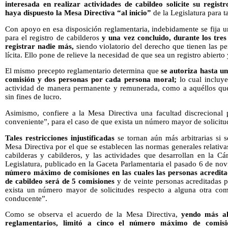
interesada en realizar actividades de cabildeo solicite su registr
haya dispuesto la Mesa Directiva “al inicio”
de la Legislatura para ta
Con apoyo en esa disposición reglamentaria, indebidamente se fija un 
para el registro de cabilderos
y una vez concluido, durante los tres
registrar nadie más,
siendo violatorio del derecho que tienen las per
lícita. Ello pone de relieve la necesidad de que sea un registro abiert
El mismo precepto reglamentario determina que
se autoriza hasta u
comisión y dos personas por cada persona moral;
lo cual incluye
actividad de manera permanente y remunerada, como a aquéllos que
sin fines de lucro.
Asimismo, confiere a la Mesa Directiva una facultad discrecional
conveniente”, para el caso de que exista un número mayor de solicitu
Tales restricciones injustificadas
se tornan aún más arbitrarias si 
Mesa Directiva por el que se establecen las normas generales relativa
cabilderas y cabilderos, y las actividades que desarrollan en la 
Legislatura, publicado en la Gaceta Parlamentaria el pasado 6 de no
número máximo de comisiones en las cuales las personas acreditad
de cabildeo será de 5 comisiones
y de veinte personas acreditadas p
exista un número mayor de solicitudes respecto a alguna otra com
conducente”.
Como se observa el acuerdo de la Mesa Directiva,
yendo más all
reglamentarios, limitó a cinco el número máximo de comisi