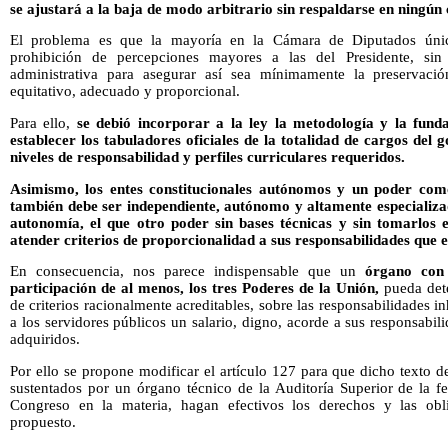
se ajustará a la baja de modo arbitrario sin respaldarse en ningún c
El problema es que la mayoría en la Cámara de Diputados únicam
prohibición de percepciones mayores a las del Presidente, si
administrativa para asegurar así sea mínimamente la preservaci
equitativo, adecuado y proporcional.
Para ello,
se debió incorporar a la ley la metodología y la fund
establecer los tabuladores oficiales de la totalidad de cargos del 
niveles de responsabilidad y perfiles curriculares requeridos.
Asimismo, los entes constitucionales autónomos y un poder como
también debe ser independiente, autónomo y altamente especializa
autonomía, el que otro poder sin bases técnicas y sin tomarlos en
atender criterios de proporcionalidad a sus responsabilidades que
En consecuencia, nos parece indispensable que un
órgano con 
participación de al menos, los tres Poderes de la Unión,
pueda dete
de criterios racionalmente acreditables, sobre las responsabilidades i
a los servidores públicos un salario, digno, acorde a sus responsabi
adquiridos.
Por ello se propone modificar el artículo 127 para que dicho texto 
sustentados por un órgano técnico de la Auditoría Superior de la f
Congreso en la materia, hagan efectivos los derechos y las obli
propuesto.