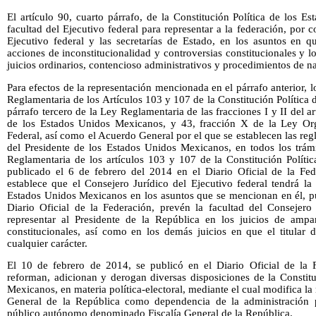
El artículo 90, cuarto párrafo, de la Constitución Política de los 
facultad del Ejecutivo federal para representar a la federación, por 
Ejecutivo federal y las secretarías de Estado, en los asuntos en q
acciones de inconstitucionalidad y controversias constitucionales y l
juicios ordinarios, contencioso administrativos y procedimientos de nat
Para efectos de la representación mencionada en el párrafo anterior, 
Reglamentaria de los Artículos 103 y 107 de la Constitución Política
párrafo tercero de la Ley Reglamentaria de las fracciones I y II del ar
de los Estados Unidos Mexicanos, y 43, fracción X de la Ley Org
Federal, así como el Acuerdo General por el que se establecen las regl
del Presidente de los Estados Unidos Mexicanos, en todos los trám
Reglamentaria de los artículos 103 y 107 de la Constitución Políti
publicado el 6 de febrero del 2014 en el Diario Oficial de la Fe
establece que el Consejero Jurídico del Ejecutivo federal tendrá la
Estados Unidos Mexicanos en los asuntos que se mencionan en él, pu
Diario Oficial de la Federación, prevén la facultad del Consejero 
representar al Presidente de la República en los juicios de ampa
constitucionales, así como en los demás juicios en que el titular 
cualquier carácter.
El 10 de febrero de 2014, se publicó en el Diario Oficial de la 
reforman, adicionan y derogan diversas disposiciones de la Constitu
Mexicanos, en materia política-electoral, mediante el cual modifica la 
General de la República como dependencia de la administración p
público autónomo denominado Fiscalía General de la República.