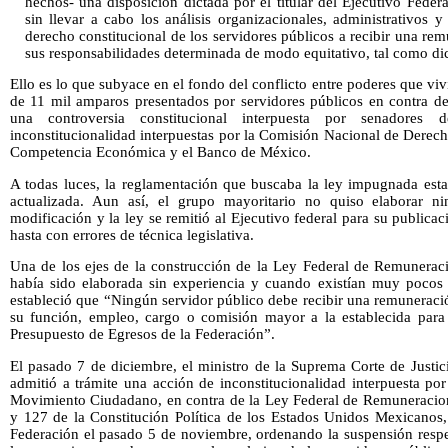
hechos- una disposición dictada por el titular del Ejecutivo Fede
sin llevar a cabo los análisis organizacionales, administrativos 
derecho constitucional de los servidores públicos a recibir una r
sus responsabilidades determinada de modo equitativo, tal como dic
Ello es lo que subyace en el fondo del conflicto entre poderes que v
de 11 mil amparos presentados por servidores públicos en contra d
una controversia constitucional interpuesta por senadore
inconstitucionalidad interpuestas por la Comisión Nacional de Dere
Competencia Económica y el Banco de México.
A todas luces, la reglamentación que buscaba la ley impugnada est
actualizada. Aun así, el grupo mayoritario no quiso elaborar n
modificación y la ley se remitió al Ejecutivo federal para su publicac
hasta con errores de técnica legislativa.
Una de los ejes de la construcción de la Ley Federal de Remuneraci
había sido elaborada sin experiencia y cuando existían muy pocos
estableció que “Ningún servidor público debe recibir una remuneraci
su función, empleo, cargo o comisión mayor a la establecida para 
Presupuesto de Egresos de la Federación”.
El pasado 7 de diciembre, el ministro de la Suprema Corte de Justi
admitió a trámite una acción de inconstitucionalidad interpuesta p
Movimiento Ciudadano, en contra de la Ley Federal de Remuneracione
y 127 de la Constitución Política de los Estados Unidos Mexicanos, 
Federación el pasado 5 de noviembre, ordenando la suspensión respe