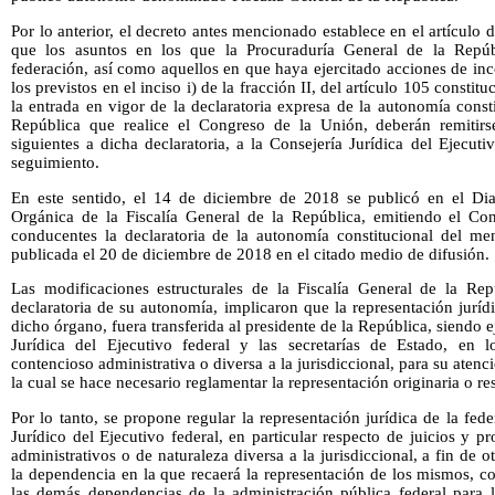
Por lo anterior, el decreto antes mencionado establece en el artículo d
que los asuntos en los que la Procuraduría General de la Repúbl
federación, así como aquellos en que haya ejercitado acciones de inco
los previstos en el inciso i) de la fracción II, del artículo 105 constit
la entrada en vigor de la declaratoria expresa de la autonomía consti
República que realice el Congreso de la Unión, deberán remitirse
siguientes a dicha declaratoria, a la Consejería Jurídica del Ejecut
seguimiento.
En este sentido, el 14 de diciembre de 2018 se publicó en el Dia
Orgánica de la Fiscalía General de la República, emitiendo el Co
conducentes la declaratoria de la autonomía constitucional del m
publicada el 20 de diciembre de 2018 en el citado medio de difusión.
Las modificaciones estructurales de la Fiscalía General de la Rep
declaratoria de su autonomía, implicaron que la representación jurí
dicho órgano, fuera transferida al presidente de la República, siendo 
Jurídica del Ejecutivo federal y las secretarías de Estado, en l
contencioso administrativa o diversa a la jurisdiccional, para su aten
la cual se hace necesario reglamentar la representación originaria o r
Por lo tanto, se propone regular la representación jurídica de la fed
Jurídico del Ejecutivo federal, en particular respecto de juicios y p
administrativos o de naturaleza diversa a la jurisdiccional, a fin de o
la dependencia en la que recaerá la representación de los mismos, co
las demás dependencias de la administración pública federal para l