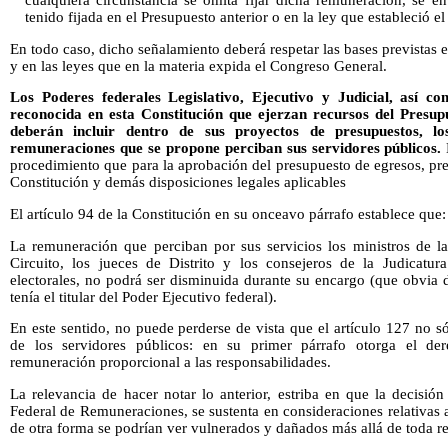
cualquiera circunstancia se omita fijar dicha remuneración, se e
tenido fijada en el Presupuesto anterior o en la ley que estableció e
En todo caso, dicho señalamiento deberá respetar las bases previstas e
y en las leyes que en la materia expida el Congreso General.
Los Poderes federales Legislativo, Ejecutivo y Judicial, así 
reconocida en esta Constitución que ejerzan recursos del Presup
deberán incluir dentro de sus proyectos de presupuestos, lo
remuneraciones que se propone perciban sus servidores públicos.
procedimiento que para la aprobación del presupuesto de egresos, prev
Constitución y demás disposiciones legales aplicables
El artículo 94 de la Constitución en su onceavo párrafo establece que:
La remuneración que perciban por sus servicios los ministros de l
Circuito, los jueces de Distrito y los consejeros de la Judicatur
electorales, no podrá ser disminuida durante su encargo (que obvia 
tenía el titular del Poder Ejecutivo federal).
En este sentido, no puede perderse de vista que el artículo 127 no s
de los servidores públicos: en su primer párrafo otorga el der
remuneración proporcional a las responsabilidades.
La relevancia de hacer notar lo anterior, estriba en que la decisió
Federal de Remuneraciones, se sustenta en consideraciones relativas 
de otra forma se podrían ver vulnerados y dañados más allá de toda r