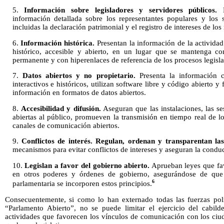
5.
Información sobre legisladores y servidores públicos.
R
información detallada sobre los representantes populares y los 
incluidas la declaración patrimonial y el registro de intereses de los
6.
Información histórica.
Presentan la información de la actividad
histórico, accesible y abierto, en un lugar que se mantenga 
permanente y con hiperenlaces de referencia de los procesos legisla
7.
Datos abiertos y no propietario.
Presenta la información co
interactivos e históricos, utilizan software libre y código abierto y
información en formatos de datos abiertos.
8.
Accesibilidad y difusión.
Aseguran que las instalaciones, las se
abiertas al público, promueven la transmisión en tiempo real de l
canales de comunicación abiertos.
9.
Conflictos de interés.
Regulan, ordenan y transparentan las
mecanismos para evitar conflictos de intereses y aseguran la conduct
10.
Legislan a favor del gobierno abierto.
Aprueban leyes que fav
en otros poderes y órdenes de gobierno, asegurándose de que 
6
parlamentaria se incorporen estos principios.
Consecuentemente, si como lo han externado todas las fuerzas polí
“Parlamento Abierto”, no se puede limitar el ejercicio del cabild
actividades que favorecen los vínculos de comunicación con los ciud