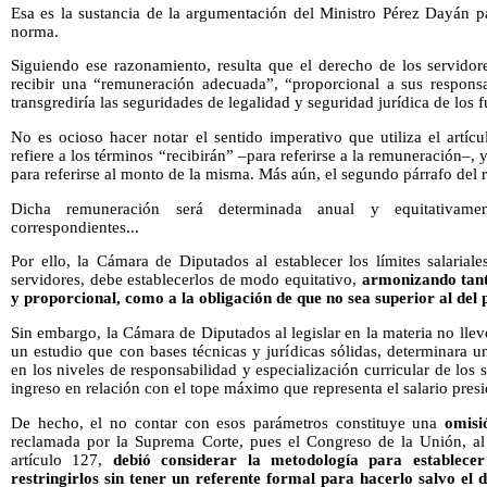
Esa es la sustancia de la argumentación del Ministro Pérez Dayán pa
norma.
Siguiendo ese razonamiento, resulta que el derecho de los servidore
recibir una “remuneración adecuada”, “proporcional a sus responsab
transgrediría las seguridades de legalidad y seguridad jurídica de los 
No es ocioso hacer notar el sentido imperativo que utiliza el artíc
refiere a los términos “recibirán” –para referirse a la remuneración–, 
para referirse al monto de la misma. Más aún, el segundo párrafo del r
Dicha remuneración será determinada anual y equitativame
correspondientes...
Por ello, la Cámara de Diputados al establecer los límites salarial
servidores, debe establecerlos de modo equitativo,
armonizando tant
y proporcional, como a la obligación de que no sea superior al del 
Sin embargo, la Cámara de Diputados al legislar en la materia no ll
un estudio que con bases técnicas y jurídicas sólidas, determinara u
en los niveles de responsabilidad y especialización curricular de los 
ingreso en relación con el tope máximo que representa el salario presi
De hecho, el no contar con esos parámetros constituye una
omisi
reclamada por la Suprema Corte, pues el Congreso de la Unión, al e
artículo 127,
debió considerar la metodología para establecer
restringirlos sin tener un referente formal para hacerlo salvo el 