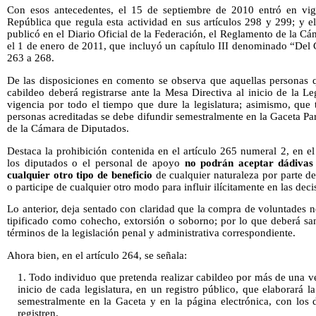
Con esos antecedentes, el 15 de septiembre de 2010 entró en vi
República que regula esta actividad en sus artículos 298 y 299; y 
publicó en el Diario Oficial de la Federación, el Reglamento de la C
el 1 de enero de 2011, que incluyó un capítulo III denominado “Del C
263 a 268.
De las disposiciones en comento se observa que aquellas personas q
cabildeo deberá registrarse ante la Mesa Directiva al inicio de la Le
vigencia por todo el tiempo que dure la legislatura; asimismo, que ta
personas acreditadas se debe difundir semestralmente en la Gaceta Par
de la Cámara de Diputados.
Destaca la prohibición contenida en el artículo 265 numeral 2, en e
los diputados o el personal de apoyo
no podrán aceptar dádivas 
cualquier otro tipo de beneficio
de cualquier naturaleza por parte de
o participe de cualquier otro modo para influir ilícitamente en las de
Lo anterior, deja sentado con claridad que la compra de voluntades no
tipificado como cohecho, extorsión o soborno; por lo que deberá sa
términos de la legislación penal y administrativa correspondiente.
Ahora bien, en el artículo 264, se señala:
1. Todo individuo que pretenda realizar cabildeo por más de una ve
inicio de cada legislatura, en un registro público, que elaborará l
semestralmente en la Gaceta y en la página electrónica, con los
registren.