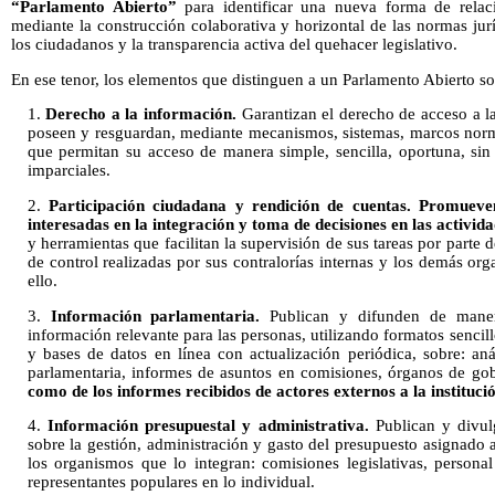
“Parlamento Abierto”
para identificar una nueva forma de relaci
mediante la construcción colaborativa y horizontal de las normas jurí
los ciudadanos y la transparencia activa del quehacer legislativo.
En ese tenor, los elementos que distinguen a un Parlamento Abierto so
1.
Derecho a la información.
Garantizan el derecho de acceso a l
poseen y resguardan, mediante mecanismos, sistemas, marcos norm
que permitan su acceso de manera simple, sencilla, oportuna, sin n
imparciales.
2.
Participación ciudadana y rendición de cuentas.
Promueven
interesadas en la integración y toma de decisiones en las actividad
y herramientas que facilitan la supervisión de sus tareas por parte 
de control realizadas por sus contralorías internas y los demás or
ello.
3.
Información parlamentaria.
Publican y difunden de maner
información relevante para las personas, utilizando formatos senc
y bases de datos en línea con actualización periódica, sobre: aná
parlamentaria, informes de asuntos en comisiones, órganos de gob
como de los informes recibidos de actores externos a la institució
4.
Información presupuestal y administrativa.
Publican y divul
sobre la gestión, administración y gasto del presupuesto asignado a 
los organismos que lo integran: comisiones legislativas, person
representantes populares en lo individual.