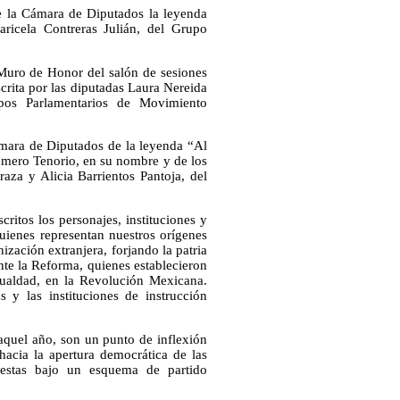
de la Cámara de Diputados la leyenda
ricela Contreras Julián, del Grupo
l Muro de Honor del salón de sesiones
crita por las diputadas Laura Nereida
pos Parlamentarios de Movimiento
ámara de Diputados de la leyenda “Al
omero Tenorio, en su nombre y de los
raza y Alicia Barrientos Pantoja, del
ritos los personajes, instituciones y
uienes representan nuestros orígenes
ización extranjera, forjando la patria
nte la Reforma, quienes establecieron
gualdad, en la Revolución Mexicana.
 y las instituciones de instrucción
aquel año, son un punto de inflexión
acia la apertura democrática de las
puestas bajo un esquema de partido