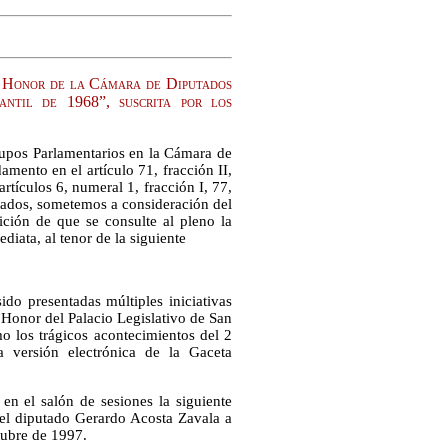
de Honor de la Cámara de Diputados
ntil de 1968”, suscrita por los
rupos Parlamentarios en la Cámara de
mento en el artículo 71, fracción II,
rtículos 6, numeral 1, fracción I, 77,
tados, sometemos a consideración del
tición de que se consulte al pleno la
diata, al tenor de la siguiente
do presentadas múltiples iniciativas
 Honor del Palacio Legislativo de San
mo los trágicos acontecimientos del 2
 versión electrónica de la Gaceta
en el salón de sesiones la siguiente
del diputado Gerardo Acosta Zavala a
tubre de 1997.