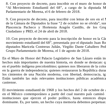
8. Con proyecto de decreto, para inscribir en el muro de honor 
“Al Movimiento Estudiantil del 68”, a cargo de la diputada Ma
Parlamentario de Morena, el 6 de febrero de 2018.
9. Con proyecto de decreto, para inscribir con letras de oro en e
de la Cámara de Diputados la frase “2 de octubre no se olvida”, sus
Plascencia Pacheco y Hortensia Aragón Castillo, de los Gru
Ciudadano y PRD, el 24 de abril de 2018.
10. Con proyecto de decreto para la inscripción de honor en la C
movimiento estudiantil del 68”, presentada por el diputado Juan R
diputados Maricela Contreras Julián, Virgilio Dante Caballero Ped
Grupo Parlamentario de Morena, el 1 de agosto de 2018.
En el Muro de Honor del Palacio Legislativo de San Lázaro están insc
hechos más importantes de nuestra historia, en donde se destacan: q
en el pueblo indígena precolombino; quienes nos liberaron de la colon
en la guerra de independencia; quienes restauraron la República dura
los cimientos de una Nación moderna, con libertad, democracia, i
Están también las más relevantes instituciones públicas académicas
castrense.
El movimiento estudiantil de 1968 y los hechos del 2 de octubre de 
en el México contemporáneo a partir del cual nuestro país caminó h
instituciones que ejercen el poder político, hasta entonces dis
dominante. Es, por tanto, un hecho cuya memoria debemos perpetuar.