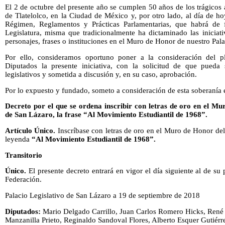
El 2 de octubre del presente año se cumplen 50 años de los trágicos
de Tlatelolco, en la Ciudad de México y, por otro lado, al día de h
Régimen, Reglamentos y Prácticas Parlamentarias, que habrá de 
Legislatura, misma que tradicionalmente ha dictaminado las iniciati
personajes, frases o instituciones en el Muro de Honor de nuestro Pala
Por ello, consideramos oportuno poner a la consideración del 
Diputados la presente iniciativa, con la solicitud de que pueda 
legislativos y sometida a discusión y, en su caso, aprobación.
Por lo expuesto y fundado, someto a consideración de esta soberanía e
Decreto por el que se ordena inscribir con letras de oro en el Mu
de San Lázaro, la frase “Al Movimiento Estudiantil de 1968”.
Artículo Único.
Inscríbase con letras de oro en el Muro de Honor del
leyenda
“Al Movimiento Estudiantil de 1968”.
Transitorio
Único.
El presente decreto entrará en vigor el día siguiente al de su 
Federación.
Palacio Legislativo de San Lázaro a 19 de septiembre de 2018
Diputados:
Mario Delgado Carrillo, Juan Carlos Romero Hicks, René 
Manzanilla Prieto, Reginaldo Sandoval Flores, Alberto Esquer Gutiérr