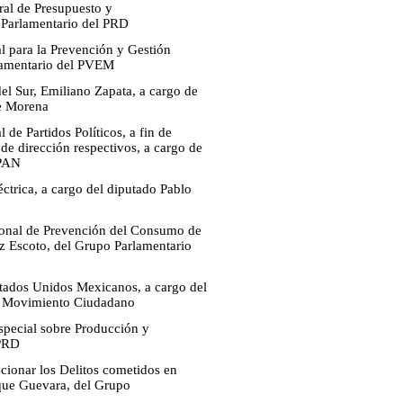
ral de Presupuesto y
o Parlamentario del PRD
l para la Prevención y Gestión
arlamentario del PVEM
el Sur, Emiliano Zapata, a cargo de
de Morena
de Partidos Políticos, a fin de
 de dirección respectivos, a cargo de
 PAN
éctrica, a cargo del diputado Pablo
cional de Prevención del Consumo de
z Escoto, del Grupo Parlamentario
Estados Unidos Mexicanos, a cargo del
de Movimiento Ciudadano
Especial sobre Producción y
 PRD
ncionar los Delitos cometidos en
ique Guevara, del Grupo