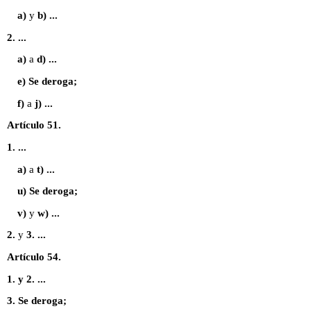
a)
y
b) ...
2. ...
a)
a
d) ...
e) Se deroga;
f)
a
j) ...
Artículo 51.
1. ...
a)
a
t) ...
u) Se deroga;
v)
y
w) ...
2.
y
3. ...
Artículo 54.
1. y 2. ...
3. Se deroga;