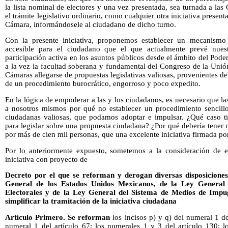
la lista nominal de electores y una vez presentada, sea turnada a las
el trámite legislativo ordinario, como cualquier otra iniciativa presen
Cámara, informándosele al ciudadano de dicho turno.
Con la presente iniciativa, proponemos establecer un mecanismo
accesible para el ciudadano que el que actualmente prevé nuestr
participación activa en los asuntos públicos desde el ámbito del Pode
a la vez la facultad soberana y fundamental del Congreso de la Unión
Cámaras allegarse de propuestas legislativas valiosas, provenientes del
de un procedimiento burocrático, engorroso y poco expedito.
En la lógica de empoderar a las y los ciudadanos, es necesario que la
a nosotros mismos por qué no establecer un procedimiento sencillo
ciudadanas valiosas, que podamos adoptar e impulsar. ¿Qué caso tie
para legislar sobre una propuesta ciudadana? ¿Por qué debería tener 
por más de cien mil personas, que una excelente iniciativa firmada po
Por lo anteriormente expuesto, sometemos a la consideración de e
iniciativa con proyecto de
Decreto por el que se reforman y derogan diversas disposicione
General de los Estados Unidos Mexicanos, de la Ley General d
Electorales y
de la Ley General del Sistema de Medios de Impu
simplificar la tramitación de la iniciativa ciudadana
Artículo Primero. Se reforman
los incisos p) y q) del numeral 1 de
numeral 1 del artículo 67; los numerales 1 y 3 del artículo 130; l