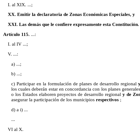
I. al XIX. ...;
XX. Emitir la declaratoria de Zonas Económicas Especiales, y
XXI. Las demás que le confiere expresamente esta Constitución.
Artículo 115.
...:
I. al IV ...;
V. ...:
a) ...;
b) ...;
c) Participar en la formulación de planes de desarrollo regional
los cuales deberán estar en concordancia con los planes generale
o los Estados elaboren proyectos de desarrollo regional
y de Zo
asegurar la participación de los municipios
respectivos
;
d) a i) ...
...
VI al X.
...