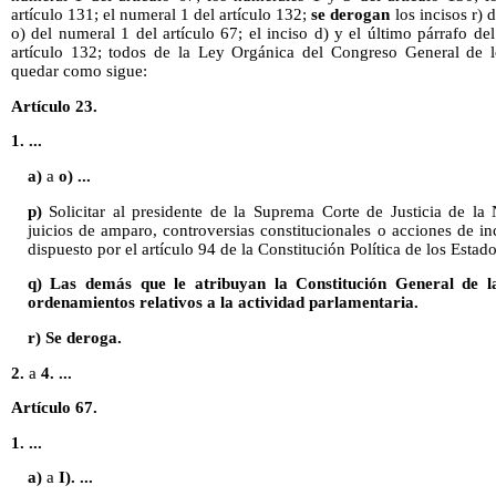
artículo 131; el numeral 1 del artículo 132;
se derogan
los incisos r) d
o) del numeral 1 del artículo 67; el inciso d) y el último párrafo del 
artículo 132; todos de la Ley Orgánica del Congreso General de 
quedar como sigue:
Artículo 23.
1. ...
a)
a
o) ...
p)
Solicitar al presidente de la Suprema Corte de Justicia de la 
juicios de amparo, controversias constitucionales o acciones de in
dispuesto por el artículo 94 de la Constitución Política de los Est
q) Las demás que le atribuyan la Constitución General de l
ordenamientos relativos a la actividad parlamentaria.
r) Se deroga.
2.
a
4. ...
Artículo 67.
1. ...
a)
a
I). ...