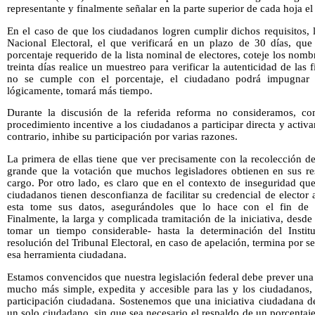
representante y finalmente señalar en la parte superior de cada hoja e
En el caso de que los ciudadanos logren cumplir dichos requisitos, la
Nacional Electoral, el que verificará en un plazo de 30 días, que 
porcentaje requerido de la lista nominal de electores, coteje los nomb
treinta días realice un muestreo para verificar la autenticidad de la
no se cumple con el porcentaje, el ciudadano podrá impugnar an
lógicamente, tomará más tiempo.
Durante la discusión de la referida reforma no consideramos, c
procedimiento incentive a los ciudadanos a participar directa y activ
contrario, inhibe su participación por varias razones.
La primera de ellas tiene que ver precisamente con la recolección d
grande que la votación que muchos legisladores obtienen en sus res
cargo. Por otro lado, es claro que en el contexto de inseguridad que
ciudadanos tienen desconfianza de facilitar su credencial de electo
esta tome sus datos, asegurándoles que lo hace con el fin de p
Finalmente, la larga y complicada tramitación de la iniciativa, desd
tomar un tiempo considerable- hasta la determinación del Institu
resolución del Tribunal Electoral, en caso de apelación, termina por s
esa herramienta ciudadana.
Estamos convencidos que nuestra legislación federal debe prever una 
mucho más simple, expedita y accesible para las y los ciudadanos, 
participación ciudadana. Sostenemos que una iniciativa ciudadana d
un solo ciudadano, sin que sea necesario el respaldo de un porcenta