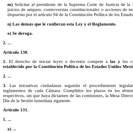
m)
Solicitar al presidente de la Suprema Corte de Justicia de la 
juicios de amparo, controversias constitucionales o acciones de in
dispuesto por el artículo 94 de la Constitución Política de los Est
n)
Las demás que le confieran esta Ley y el Reglamento.
o) Se deroga.
2. ...
Artículo 130.
1.
El derecho de iniciar leyes o decretos compete a
las y
los c
establecido por la Constitución Política de los Estados Unidos Mexi
2. ...
3.
Las iniciativas ciudadanas seguirán el procedimiento legisla
reglamentos de cada Cámara. Cumplidos los plazos en los términ
respectivos, sin que haya dictamen de las comisiones, la Mesa Directi
Día de la Sesión inmediata siguiente.
Artículo 131.
1. ...
a) ...