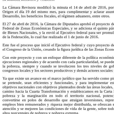
La Cámara Revisora modificó la minuta el 14 de abril de 2016, por
Origen el día 19 del mismo mes, para cumplimentar y aclarar asun
Desarrollo, los beneficios fiscales, el régimen aduanero, entre otros.
El 27 de abril de 2016, la Cámara de Diputados aprobó el proyecto d
Federal de Zonas Económicas Especiales, y se adiciona el quinto pár
de Bienes Nacionales, y la envió al Ejecutivo federal para ser promul
de la Federación, lo cual fue realizado el 1 de junio de 2016.
Este fue el proceso que inició el Ejecutivo federal y cuyo proyecto d
el Congreso de la Unión, creando la figura jurídica de las Zonas Econ
Con este proyecto y con un enfoque diferente de la política económ
ejecuciones regionales y de acuerdo con cada particularidad, se puede
la pobreza, siempre y cuando se involucren los tres niveles de gob
congresos locales y los sectores productivos y demás actores sociales 
Ya que existe un avance en el marco jurídico que ha servido como pis
se pretende, sean eficientes y funcionales, y para implementar es
objetivos nacionales con objetivos planteados desde las áreas locale
camino hacia la Cuarta Transformación y establezcamos en la Carta 
pobreza y la marginación en todo el territorio nacional, poten
convertirse en polos de desarrollo que atraigan inversiones, repr
empleos bien remunerados y riqueza mejor distribuida, se ofrezcan s
atención y se mejoren las condiciones de vida de la gente, sobre to
altos porcentajes de pobreza y pobreza extrema.