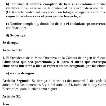
b)
Contener
el nombre completo
de la o el ciudadano o
ciudad
identificador al reverso de la credencial de elector derivado del
(OCR) de la credencial para votar con fotografía vigente y su firma
requisito se observará el principio de buena fe; y
c)
Nombre completo y domicilio
de la o el
ciudadano
promovente
notificaciones
.
d) Se deroga.
Se deroga.
Artículo 132.
1.
El Presidente de la Mesa Directiva de la Cámara de origen dará cu
Ciudadana que sea presentada y le dará el turno que correspo
ciudadano iniciante o bien al representante designado por los ciud
a) a e) Se derogan
Artículo Segundo.
Se deroga el inciso e) del numeral 2 del artícul
artículo 51; los numerales 3 y 4 del artículo 54, todos de la Ley Gen
Electorales, para quedar como sigue:
Artículo 32.
1. ...