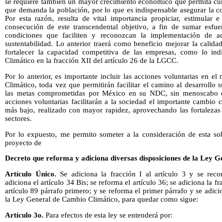
se requiere también un mayor crecimiento económico que permita cum
que demanda la población, por lo que es indispensable asegurar la c
Por esta razón, resulta de vital importancia propiciar, estimular e
consecución de este transcendental objetivo, a fin de sumar esfue
condiciones que faciliten y reconozcan la implementación de ac
sustentabilidad. Lo anterior traerá como beneficio mejorar la calida
fortalecer la capacidad competitiva de las empresas, como lo ind
Climático en la fracción XII del artículo 26 de la LGCC.
Por lo anterior, es importante incluir las acciones voluntarias en 
Climático, toda vez que permitirán facilitar el camino al desarrollo 
las metas comprometidas por México en su NDC, sin menoscabo de
acciones voluntarias facilitarán a la sociedad el importante cambio 
más bajo, realizado con mayor rapidez, aprovechando las fortalezas 
sectores.
Por lo expuesto, me permito someter a la consideración de esta sobe
proyecto de
Decreto que reforma y adiciona diversas disposiciones de la Ley 
Artículo Único.
Se adiciona la fracción I al artículo 3 y se recor
adiciona el artículo 34 Bis; se reforma el artículo 36; se adiciona la fr
artículo 89 párrafo primero; y se reforma el primer párrafo y se adici
la Ley General de Cambio Climático, para quedar como sigue:
Artículo 3o.
Para efectos de esta ley se entenderá por: