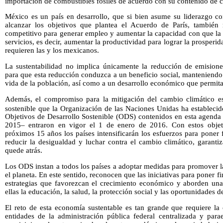
importación de combustibles fósiles de acuerdo con su contenido de 
México es un país en desarrollo, que si bien asume su liderazgo 
alcanzar los objetivos que plantea el Acuerdo de París, también r
competitivo para generar empleo y aumentar la capacidad con que la
servicios, es decir, aumentar la productividad para lograr la prosperi
requieren las y los mexicanos.
La sustentabilidad no implica únicamente la reducción de emisione
para que esta reducción conduzca a un beneficio social, manteniendo
vida de la población, así como a un desarrollo económico que permita 
Además, el compromiso para la mitigación del cambio climático es
sostenible que la Organización de las Naciones Unidas ha estableci
Objetivos de Desarrollo Sostenible (ODS) contenidos en esta agenda
2015– entraron en vigor el 1 de enero de 2016. Con estos objeti
próximos 15 años los países intensificarán los esfuerzos para poner 
reducir la desigualdad y luchar contra el cambio climático, garant
quede atrás.
Los ODS instan a todos los países a adoptar medidas para promover l
el planeta. En este sentido, reconocen que las iniciativas para poner f
estrategias que favorezcan el crecimiento económico y aborden una 
ellas la educación, la salud, la protección social y las oportunidades 
El reto de esta economía sustentable es tan grande que requiere la
entidades de la administración pública federal centralizada y paraes