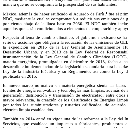
manera que no se comprometa la prosperidad de sus habitantes.
1
México, además de haber ratificado el Acuerdo de París,
fue el prim
NDC, mediante la cual se comprometió a reducir sus emisiones de g
por ciento abajo de la línea base en 2030. El NDC también inclu
aquellos que están condicionados a elementos de cooperación y apoyo
Respecto al tema de cambio climático, el gobierno mexicano se ha
serie de acciones que obligan a la reducción de las emisiones de GE
la expedición en 2016 de la Ley General de Asentamientos Hum
Desarrollo Urbano, y en 2013 de la Ley Federal de Responsabil
instrumentación de la Ley General de Cambio Climático (LGCC), 
materia energética, promulgadas en diciembre de 2013, fecha a part
desarrollo e implementación de la legislación secundaria para hacerlas
Ley de la Industria Eléctrica y su Reglamento, así como la Ley de
publicada en 2015.
El nuevo marco normativo en materia energética sienta las base
fuentes de energía renovables y tecnologías más limpias, además de im
generación, distribución y transmisión de electricidad, entre otro
mayor relevancia, la creación de los Certificados de Energías Limpi
por todos los suministradores y usuarios calificados, de acuerdo
eléctrica limpia establecidos.
También en 2014 entró en vigor una de las reformas a la Ley del I
Servicios, que establece un impuesto a fabricantes, productores 