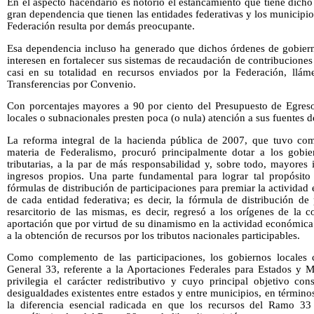
En el aspecto hacendario es notorio el estancamiento que tiene dicho
gran dependencia que tienen las entidades federativas y los municipio
Federación resulta por demás preocupante.
Esa dependencia incluso ha generado que dichos órdenes de gobier
interesen en fortalecer sus sistemas de recaudación de contribuciones
casi en su totalidad en recursos enviados por la Federación, lláme
Transferencias por Convenio.
Con porcentajes mayores a 90 por ciento del Presupuesto de Egreso
locales o subnacionales presten poca (o nula) atención a sus fuentes d
La reforma integral de la hacienda pública de 2007, que tuvo com
materia de Federalismo, procuró principalmente dotar a los gobie
tributarias, a la par de más responsabilidad y, sobre todo, mayores
ingresos propios. Una parte fundamental para lograr tal propósito 
fórmulas de distribución de participaciones para premiar la actividad
de cada entidad federativa; es decir, la fórmula de distribución de p
resarcitorio de las mismas, es decir, regresó a los orígenes de la 
aportación que por virtud de su dinamismo en la actividad económic
a la obtención de recursos por los tributos nacionales participables.
Como complemento de las participaciones, los gobiernos locales
General 33, referente a la Aportaciones Federales para Estados y Mu
privilegia el carácter redistributivo y cuyo principal objetivo co
desigualdades existentes entre estados y entre municipios, en términos
la diferencia esencial radicada en que los recursos del Ramo 33 