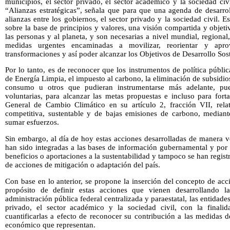
municipios, el sector privado, el sector académico y la sociedad civ
“Alianzas estratégicas”, señala que para que una agenda de desarrol
alianzas entre los gobiernos, el sector privado y la sociedad civil. E
sobre la base de principios y valores, una visión compartida y obje
las personas y al planeta, y son necesarias a nivel mundial, regional
medidas urgentes encaminadas a movilizar, reorientar y apro
transformaciones y así poder alcanzar los Objetivos de Desarrollo Sos
Por lo tanto, es de reconocer que los instrumentos de política públic
de Energía Limpia, el impuesto al carbono, la eliminación de subsidio
consumo u otros que pudieran instrumentarse más adelante, pu
voluntarias, para alcanzar las metas propuestas e incluso para fort
General de Cambio Climático en su artículo 2, fracción VII, rela
competitiva, sustentable y de bajas emisiones de carbono, mediante
sumar esfuerzos.
Sin embargo, al día de hoy estas acciones desarrolladas de manera v
han sido integradas a las bases de información gubernamental y por 
beneficios o aportaciones a la sustentabilidad y tampoco se han regis
de acciones de mitigación o adaptación del país.
Con base en lo anterior, se propone la inserción del concepto de ac
propósito de definir estas acciones que vienen desarrollando l
administración pública federal centralizada y paraestatal, las entidades
privado, el sector académico y la sociedad civil, con la finalid
cuantificarlas a efecto de reconocer su contribución a las medidas 
económico que representan.