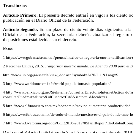
Transitorios
Artículo Primero.
El presente decreto entrará en vigor a los ciento oc
publicación en el Diario Oficial de la Federación.
Artículo Segundo.
En un plazo de ciento veinte días siguientes a la
Oficial de la Federación, la secretaría deberá actualizar el registro
disposiciones establecidas en el decreto.
Notas
1 https://www.gob.mx/semarnat/prensa/mexico-entrego-a-la-onu-la-ratificac ion-
2 Naciones Unidas, 2015.
Tranformar nuestro mundo: La Agenda 2030 para el De
http://www.un.org/ga/search/view_doc.asp?symbol=A/70/L.1 &Lang=S
3 http://www.worldometers.info/world-population/asia-population/
4 http://www.banxico.org.mx/SieInternet/consultarDirectorioInternetAction.do?
consultarCuadroAnalitico&idCuadro=CA8&sector=1&locale=es
5 http://www.elfinanciero.com.mx/economia/mexico-aumentaria-productividad 
6 https://www.forbes.com.mx/de-todo-el-mundo-mexico-es-el-pais-donde-mas- ho
7 http://www3.weforum.org/docs/GCR2016-2017/05FullReport/TheGlobalComp
Dado en el Palacio Legislativo de San Lázaro, a 9 de octubre de 2018