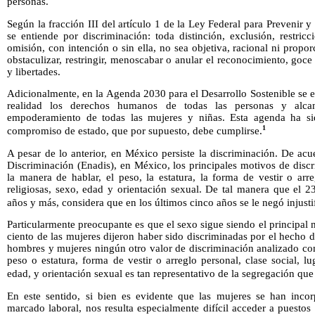
personas.
Según la fracción III del artículo 1 de la Ley Federal para Prevenir 
se entiende por discriminación: toda distinción, exclusión, restric
omisión, con intención o sin ella, no sea objetiva, racional ni propo
obstaculizar, restringir, menoscabar o anular el reconocimiento, goc
y libertades.
Adicionalmente, en la Agenda 2030 para el Desarrollo Sostenible se 
realidad los derechos humanos de todas las personas y alca
empoderamiento de todas las mujeres y niñas. Esta agenda ha 
1
compromiso de estado, que por supuesto, debe cumplirse.
A pesar de lo anterior, en México persiste la discriminación. De ac
Discriminación (Enadis), en México, los principales motivos de discri
la manera de hablar, el peso, la estatura, la forma de vestir o arre
religiosas, sexo, edad y orientación sexual. De tal manera que el 2
años y más, considera que en los últimos cinco años se le negó injust
Particularmente preocupante es que el sexo sigue siendo el principal 
ciento de las mujeres dijeron haber sido discriminadas por el hecho d
hombres y mujeres ningún otro valor de discriminación analizado com
peso o estatura, forma de vestir o arreglo personal, clase social, lu
edad, y orientación sexual es tan representativo de la segregación que
En este sentido, si bien es evidente que las mujeres se han inco
marcado laboral, nos resulta especialmente difícil acceder a puestos 