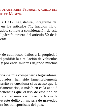
totransporte Federal, a cargo del
rio de Morena
la LXIV Legislatura, integrante del
 los artículos 71, fracción II, 6,
ados, somete a consideración de esta
 párrafo tercero del artículo 50 de la
iente
y de cuantiosos daños a la propiedad
l prohibir la circulación de vehículos
s y por ende muertes dejando muchos
arios de mis compañeros legisladores,
utados, han sido lamentablemente
crito se cuestiona si es acaso que la
rlamentarios, o más bien es la actitud
secuencias que el uso de este tipo de
y en el marco e inicio de la cuarta
ve este delito en materia de gravedad
a los transportistas del país.