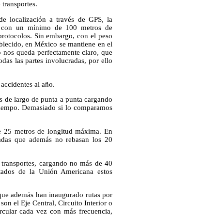
 transportes.
 de localización a través de GPS, la
r con un mínimo de 100 metros de
 protocolos. Sin embargo, con el peso
blecido, en México se mantiene en el
o nos queda perfectamente claro, que
das las partes involucradas, por ello
accidentes al año.
os de largo de punta a punta cargando
 tiempo. Demasiado si lo comparamos
e 25 metros de longitud máxima. En
eladas que además no rebasan los 20
 transportes, cargando no más de 40
stados de la Unión Americana estos
 que además han inaugurado rutas por
on el Eje Central, Circuito Interior o
ircular cada vez con más frecuencia,