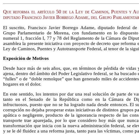
Que reforma el artículo 50 de la Ley de Caminos, Puentes y Au
diputado Francisco Javier Borrego Adame, del Grupo Parlamenta
El suscrito, Francisco Javier Borrego Adame, diputado federal de 
Grupo Parlamentario de Morena, con fundamento en lo dispuesto en
numeral 1, fracción I, 77 y 78 del Reglamento de la Cámara de Diput
asamblea la presente iniciativa con proyecto de decreto que reforma el
Ley de Caminos, Puentes y Autotransporte Federal, al tenor de la sigu
Exposición de Motivos
Desde hace más de seis años, que, en términos de pérdida de vidas 
ajena, dentro del ámbito del Poder Legislativo federal, se ha buscado e
“fulles” o de “doble remolque” que han generado miles de accidente
hogares en el dolor.
En este sentido, los intentos por dar una real solución de parte de v
tanto en el Senado de la República como en la Cámara de Dip
infructuosos, puesto que no se ha logrado nada desde entonces. El sus
corrupción no dejaba prosperar estas iniciativas de distintos grupos pa
apática o negligente, producto de la ignorancia respecto de las con
transporte trae aparejada, por lo que considero hoy más que nunca 
transformación que inicia con la nueva administración federal, se ele
y se le dé fluidez a una reforma justa, tanto para las víctimas, como par