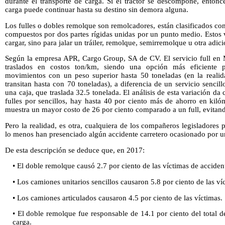
durante el transporte de carga. Si el tractor se descompone, entonc
carga puede continuar hasta su destino sin demora alguna.
Los fulles o dobles remolque son remolcadores, están clasificados co
compuestos por dos partes rígidas unidas por un punto medio. Estos 
cargar, sino para jalar un tráiler, remolque, semirremolque u otra adici
Según la empresa APR, Cargo Group, SA de CV. El servicio full en 
traslados en costos ton/km, siendo una opción más eficiente p
movimientos con un peso superior hasta 50 toneladas (en la realid
transitan hasta con 70 toneladas), a diferencia de un servicio sencil
una caja, que traslada 32.5 tonelada. El análisis de esta variación d
fulles por sencillos, hay hasta 40 por ciento más de ahorro en kilóm
muestra un mayor costo de 26 por ciento comparado a un full, evitand
Pero la realidad, es otra, cualquiera de los compañeros legisladores 
lo menos han presenciado algún accidente carretero ocasionado por 
De esta descripción se deduce que, en 2017:
• El doble remolque causó 2.7 por ciento de las víctimas de accident
• Los camiones unitarios sencillos causaron 5.8 por ciento de las ví
• Los camiones articulados causaron 4.5 por ciento de las víctimas.
• El doble remolque fue responsable de 14.1 por ciento del total 
carga.