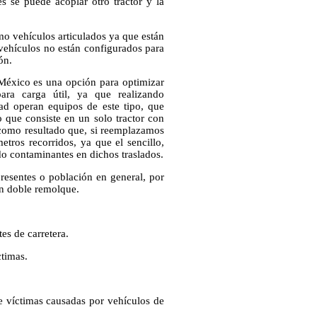
es se puede acoplar otro tractor y la
mo vehículos articulados ya que están
vehículos no están configurados para
ón.
México es una opción para optimizar
ara carga útil, ya que realizando
ad operan equipos de este tipo, que
lo que consiste en un solo tractor con
a como resultado que, si reemplazamos
etros recorridos, ya que el sencillo,
o contaminantes en dichos traslados.
presentes o población en general, por
un doble remolque.
es de carretera.
ctimas.
de víctimas causadas por vehículos de