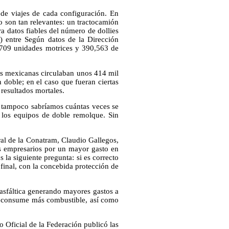
 de viajes de cada configuración. En
no son tan relevantes: un tractocamión
ra datos fiables del número de dollies
) entre Según datos de la Dirección
,709 unidades motrices y 390,563 de
ras mexicanas circulaban unos 414 mil
 doble; en el caso que fueran ciertas
 resultados mortales.
, tampoco sabríamos cuántas veces se
an los equipos de doble remolque. Sin
ral de la Conatram, Claudio Gallegos,
os empresarios por un mayor gasto en
la siguiente pregunta: si es correcto
e final, con la concebida protección de
asfáltica generando mayores gastos a
de consume más combustible, así como
 Oficial de la Federación publicó las