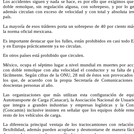
Los accidentes siguen y nada se hace, es por ello que exigimos que
doble remolque, sin regulación alguna, con sobrepeso, y por lo ge
además circulan con exceso de velocidad y con total y absoluta irre
país.
La mayoría de esos tráileres porta un sobrepeso de 40 por ciento má
la norma oficial mexicana.
Es importante destacar que los fulles, están prohibidos en casi tod
y en Europa prácticamente ya no circulan.
En otros países está prohibido que circulen.
México, ocupa el séptimo lugar a nivel mundial en muertes por acci
con doble remolque con alta velocidad el conductor y su falta de p
fácilmente. Según cifras de la ONU, 28 mil de éstos son provocados
los que, de acuerdo con la propia Secretaría de Comunicaciones
doscientas personas al año.
Las organizaciones que más utilizan esta configuración de eq
Autotransporte de Carga (Canacar), la Asociación Nacional de Usuari
que integra a grandes industrias y empresas logísticas y la Con
(Concamin) inclusive insisten en señalar que los equipos doble r
resto de los vehículos de carga.
La diferencia principal ventaja de los tractocamiones con relació
flexibilidad, además pueden acoplarse y desmontarse de manera fáci