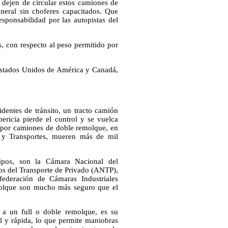
 dejen de circular estos camiones de
neral sin choferes capacitados. Que
sponsabilidad por las autopistas del
s, con respecto al peso permitido por
o Estados Unidos de América y Canadá,
dentes de tránsito, un tracto camión
ericia pierde el control y se vuelca
 por camiones de doble remolque, en
 y Transportes, mueren más de mil
uipos, son la Cámara Nacional del
os del Transporte de Privado (ANTP),
federación de Cámaras Industriales
emolque son mucho más seguro que el
n a un full o doble remolque, es su
l y rápida, lo que permite maniobras