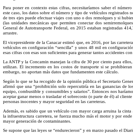
Para poner en contexto estas cifras, necesitaríamos saber el número
este caso, los datos sobre el número y tipo de vehículos registrados 
de tres ejes puede efectuar viajes con uno o dos remolques y si hubie
(las unidades mecánicas que permiten conectar dos semirremolques
General de Autotransporte Federal, en 2015 estaban registradas 414
arrastre.
El vicepresidente de la Canacar estimó que, en 2016, por las carrete
vehículos en configuración “sencilla” y unos 48 mil en configuración
esas cifras con esas son suficientes para generar tantos accidentes con
La ANTP y la Concamin manejan la cifra de 30 por ciento para ellos
utilizan. El incremento en los costos de transporte si se prohibier
embargo, no aportan más datos que fundamenten este cálculo.
Según lo que se ha recogido de la opinión pública el Secretario Gene
afirmó que una “prohibición solo repercutiría en las ganancias de l
equipo, combustible y consumibles y salarios”. Entonces nos haríamos 
aceptar ganar menos o trasladar el sobrecosto (o parte de él) al client
personas inocentes y mayor seguridad en las carreteras.
Además, es sabido que un vehículo con mayor carga arruina la cinta 
la infraestructura carretera, se fuerza mucho más el motor y por en
mayor generación de contaminantes.
Se supone que las leyes se “endurecieron” y en marzo pasado el Diario