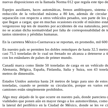
nuevas disposiciones en la llamada Norma 012 que regula este tipo de
Espejos auxiliares, luces automáticas, frenos antibloqueo, sistema
reducción de la velocidad máxima a 80 km, además de circula
separación con respecto a otros vehículos pesados, son parte de los
que llegan a cargar, que en muchas ocasiones excede el máximo esta
vergonzoso top ten de muertes por accidentes de esa naturaleza, per
no se acatan dicha normatividad por falta de corresponsabilidad de to
tantos siniestros y pérdidas humanas.
En la carretera México-Cuernavaca se reportan, en promedio, mil 600 
En nuestro país se permiten los dobles remolques de hasta 32.5 metr
casi 75.5 toneladas de lo cual un frenado no alcanza a detenerse a
con los estándares de países de primer mundo.
Canadá marca como límite 50 toneladas de carga en un vehículo d
Alemania, Bélgica, España, Finlandia, Italia y Suiza, son 43 ton
metros de dimensión.
Estados Unidos autoriza hasta 24 metros de largo para uno de estos
toneladas, cuando se permite su circulación, porque en varios e
camiones están simplemente prohibidos.
Algo muy alejado de lo que ocurre en nuestro país, donde pareciera
vialidades que ponen aún en mayor riesgo a los automovilistas, como s
la lateral del periférico en la Ciudad de México, donde se les ve c