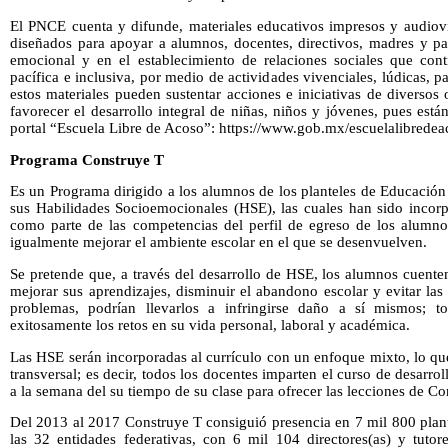
El PNCE cuenta y difunde, materiales educativos impresos y audiovi
diseñados para apoyar a alumnos, docentes, directivos, madres y pad
emocional y en el establecimiento de relaciones sociales que con
pacífica e inclusiva, por medio de actividades vivenciales, lúdicas, p
estos materiales pueden sustentar acciones e iniciativas de diverso
favorecer el desarrollo integral de niñas, niños y jóvenes, pues está
portal “Escuela Libre de Acoso”: https://www.gob.mx/escuelalibredea
Programa Construye T
Es un Programa dirigido a los alumnos de los planteles de Educación
sus Habilidades Socioemocionales (HSE), las cuales han sido inco
como parte de las competencias del perfil de egreso de los alumno
igualmente mejorar el ambiente escolar en el que se desenvuelven.
Se pretende que, a través del desarrollo de HSE, los alumnos cuent
mejorar sus aprendizajes, disminuir el abandono escolar y evitar las
problemas, podrían llevarlos a infringirse daño a sí mismos; t
exitosamente los retos en su vida personal, laboral y académica.
Las HSE serán incorporadas al currículo con un enfoque mixto, lo qu
transversal; es decir, todos los docentes imparten el curso de desarr
a la semana del su tiempo de su clase para ofrecer las lecciones de Co
Del 2013 al 2017 Construye T consiguió presencia en 7 mil 800 plan
las 32 entidades federativas, con 6 mil 104 directores(as) y tutor