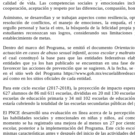
calidad de vida. Las competencias sociales y emocionales inclu
cooperación, aceptación y respeto por las diferencias, compasión, hon
Asimismo, se desarrollan y se trabajan aspectos como resiliencia, o
resolución de conflictos, el manejo de emociones, la empatía, el s
orgullo personal y hacia el otro, la búsqueda de la felicidad propi
estudiantes reconozcan sus logros, considerando sus limitaciones
establecimiento de metas.
Dentro del marco del Programa, se emitió el documento
Orientacio
actuación en casos de abuso sexual infantil, acoso escolar y maltrat
el cual constituyó la base para que las entidades federativas ela
entidades que ya los han publicado se encuentran en una fase de 
favorecer las acciones de prevención que se sugieren. A la fecha, s
en el sitio web del Programa https://www.gob.mx/escuelalibredeac
así como en los sitios oficiales de cada entidad.
Para este ciclo escolar (2017-2018), la proyección de impacto esper
627 alumnos de 86 mil 611 escuelas, divididas en 20 mil 130 escuela
escuelas de educación primaria y 34 mil 102 escuelas de educación
estaría cubriendo la totalidad de las escuelas secundarias públicas del 
El PNCE desarrolló una evaluación en línea acerca de la percepción 
las habilidades sociales y emocionales en niñas y niños, así como
momento se ha registrado una mejora de al menos un 27 por ciento 
escolar, posterior a la implementación del Programa. Este ciclo esco
mismas características antes y después del inicio de las actividades de