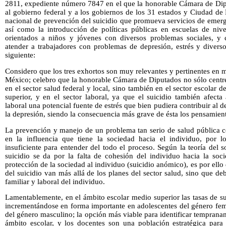
2811, expediente número 7847 en el que la honorable Cámara de Diput
al gobierno federal y a los gobiernos de los 31 estados y Ciudad de
nacional de prevención del suicidio que promueva servicios de emerg
así como la introducción de políticas públicas en escuelas de nive
orientados a niños y jóvenes con diversos problemas sociales, y 
atender a trabajadores con problemas de depresión, estrés y divers
siguiente:
Considero que los tres exhortos son muy relevantes y pertinentes en m
México; celebro que la honorable Cámara de Diputados no sólo centre
en el sector salud federal y local, sino también en el sector escolar d
superior, y en el sector laboral, ya que el suicidio también afecta
laboral una potencial fuente de estrés que bien pudiera contribuir al 
la depresión, siendo la consecuencia más grave de ésta los pensamient
La prevención y manejo de un problema tan serio de salud pública co
en la influencia que tiene la sociedad hacia el individuo, por l
insuficiente para entender del todo el proceso. Según la teoría del
suicidio se da por la falta de cohesión del individuo hacia la soci
protección de la sociedad al individuo (suicidio anómico), es por ello 
del suicidio van más allá de los planes del sector salud, sino que de
familiar y laboral del individuo.
Lamentablemente, en el ámbito escolar medio superior las tasas de s
incrementándose en forma importante en adolescentes del género fe
del género masculino; la opción más viable para identificar temprana
ámbito escolar, y los docentes son una población estratégica para 