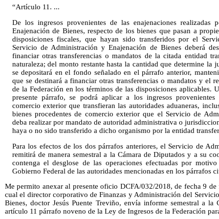
“Artículo 11. ...
De los ingresos provenientes de las enajenaciones realizadas p
Enajenación de Bienes, respecto de los bienes que pasan a propie
disposiciones fiscales, que hayan sido transferidos por el Servi
Servicio de Administración y Enajenación de Bienes deberá desc
financiar otras transferencias o mandatos de la citada entidad tr
naturaleza; del monto restante hasta la cantidad que determine la
se depositará en el fondo señalado en el párrafo anterior, manten
que se destinará a financiar otras transferencias o mandatos y el r
de la Federación en los términos de las disposiciones aplicables.
presente párrafo, se podrá aplicar a los ingresos provenientes
comercio exterior que transfieran las autoridades aduaneras, incl
bienes procedentes de comercio exterior que el Servicio de Adm
deba realizar por mandato de autoridad administrativa o jurisdiccio
haya o no sido transferido a dicho organismo por la entidad transfer
Para los efectos de los dos párrafos anteriores, el Servicio de A
remitirá de manera semestral a la Cámara de Diputados y a su co
contenga el desglose de las operaciones efectuadas por motivo 
Gobierno Federal de las autoridades mencionadas en los párrafos ci
Me permito anexar al presente oficio DCFA/032/2018, de fecha 9 de f
cual el director corporativo de Finanzas y Administración del Servic
Bienes, doctor Jesús Puente Treviño, envía informe semestral a la
artículo 11 párrafo noveno de la Ley de Ingresos de la Federación para