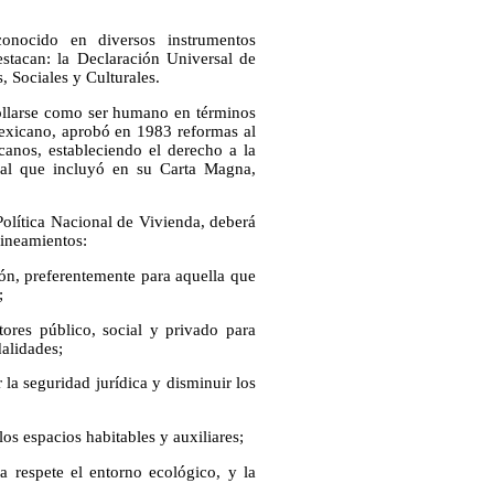
nocido en diversos instrumentos
estacan: la Declaración Universal de
 Sociales y Culturales.
rollarse como ser humano en términos
Mexicano, aprobó en 1983 reformas al
canos, estableciendo el derecho a la
ial que incluyó en su Carta Magna,
 Política Nacional de Vivienda, deberá
lineamientos:
ón, preferentemente para aquella que
;
tores público, social y privado para
dalidades;
la seguridad jurídica y disminuir los
los espacios habitables y auxiliares;
a respete el entorno ecológico, y la