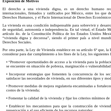
Exposición de Motivos
El derecho a una vivienda digna, es un derecho humano reco
internacionales, firmados y ratificados por México, entre los que d
Derechos Humanos, y el Pacto Internacional de Derechos Económicos,
La vivienda es una condición indispensable para sobrevivir y desar
de seguridad, autonomía e independencia. En tal virtud, el Estado 
artículo 4o. de la Constitución Política de los Estados Unidos Mexi
“vivienda digna y decorosa”, siendo el primer país a nivel mund
Derechos Sociales.
Por otra parte, la Ley de Vivienda establece en su artículo 6º que, la
considerar para dar cumplimiento a los fines de la Ley, los siguientes 
• “Promover oportunidades de acceso a la vivienda para la poblaci
se encuentre en situación de pobreza, marginación o vulnerabilidad
• Incorporar estrategias que fomenten la concurrencia de los sec
satisfacer las necesidades de vivienda, en sus diferentes tipos y mo
• Promover medidas de mejora regulatoria encaminadas a fortalecer 
costos de la vivienda;
• Fomentar la calidad de la vivienda y fijar los criterios mínimos de 
• Establecer los mecanismos para que la construcción de viviend
preservación y el uso eficiente de los recursos naturales;