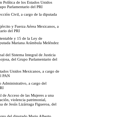
n Política de los Estados Unidos
rupo Parlamentario del PRI
cción Civil, a cargo de la diputada
Ejército y Fuerza Aérea Mexicanos, a
ario del PRI
tentable y 15 de la Ley de
 diputada Mariana Arámbula Meléndez
al del Sistema Integral de Justicia
nojosa, del Grupo Parlamentario del
Estados Unidos Mexicanos, a cargo de
el PAN
o Administrativo, a cargo del
PRI
l de Acceso de las Mujeres a una
ación, violencia patrimonial,
sa de Jesús Lizárraga Figueroa, del
argo del diputado Mario Alberto