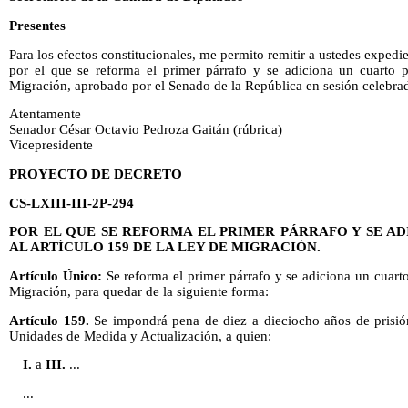
Presentes
Para los efectos constitucionales, me permito remitir a ustedes exped
por el que se reforma el primer párrafo y se adiciona un cuarto p
Migración, aprobado por el Senado de la República en sesión celebrad
Atentamente
Senador César Octavio Pedroza Gaitán (rúbrica)
Vicepresidente
PROYECTO DE DECRETO
CS-LXIII-III-2P-294
POR EL QUE SE REFORMA EL PRIMER PÁRRAFO Y SE A
AL ARTÍCULO 159 DE LA LEY DE MIGRACIÓN.
Artículo Único:
Se reforma el primer párrafo y se adiciona un cuarto
Migración, para quedar de la siguiente forma:
Artículo 159.
Se impondrá pena de diez a dieciocho años de prisió
Unidades de Medida y Actualización, a quien:
I.
a
III.
...
...