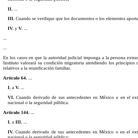
II.
...
III.
Cuando se verifique que los documentos o los elementos aporta
IV.
y
V.
...
...
...
En los casos en que la autoridad judicial imponga a la persona extran
Instituto valorará su condición migratoria atendiendo los principios 
relativos a la reunificación familiar.
Artículo 64.
...
I.
a
V.
...
VI.
Cuando derivado de sus antecedentes en México o en el ext
nacional o la seguridad pública.
Artículo 144.
...
I.
a
III.
...
IV.
Cuando derivado de sus antecedentes en México o en el ext
nacional o la seguridad pública;