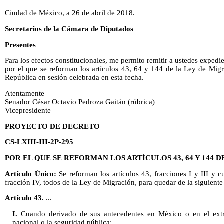
Ciudad de México, a 26 de abril de 2018.
Secretarios de la Cámara de Diputados
Presentes
Para los efectos constitucionales, me permito remitir a ustedes exped
por el que se reforman los artículos 43, 64 y 144 de la Ley de Mig
República en sesión celebrada en esta fecha.
Atentamente
Senador César Octavio Pedroza Gaitán (rúbrica)
Vicepresidente
PROYECTO DE DECRETO
CS-LXIII-III-2P-295
POR EL QUE SE REFORMAN LOS ARTÍCULOS 43, 64 Y 144 
Artículo Único:
Se reforman los artículos 43, fracciones I y III y c
fracción IV, todos de la Ley de Migración, para quedar de la siguiente
Artículo 43.
...
I.
Cuando derivado de sus antecedentes en México o en el extr
nacional o la seguridad pública;