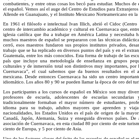
combatientes, y entre otras cosas los becó para estudiar. Muchos de 
el español. Vemos así el auge del Centro de Estudios para Extranjeros
Allende en Guanajuato, y el Instituto Mexicano Norteamericano en l
En 1961 el filósofo e intelectual Ivan Illich, abrió el Cidoc (Centr
centro de intercambio académico y cultural en Cuernavaca que, entre
iglesia católica que iba a trabajar en América Latina y necesitaba 
muchos maestros de español se prepararon con las técnicas didáctic
cerró, esos maestros fundaron sus propios institutos privados, des
trabajo que se ha replicado en diversos puntos del país y en el extr
Guatemala, entre los más conocidos. Esta forma de trabajo de las esc
país que incluye una metodología de enseñanza en grupos peque
culturales y de inmersión total son distintivos muy importantes, po
Cuernavaca”, el cual sabemos que da buenos resultados en el ap
mexicana. Desde entonces Cuernavaca ha sido un centro importante
idiomático. Los años 80 y 90 se pueden llamar la época de oro del tu
Los participantes a los cursos de español en México son muy diver
profesores de escuela, adolescentes de escuelas secundarias y 
tradicionalmente formaban el mayor número de estudiantes, profes
idioma para su trabajo, adultos mayores que aprenden y viaj
nacionalidades, los Estados Unidos es el país de origen de la mayor
Canadá, Japón, Alemania, Suiza y enseguida diversos países. De a
asociación de Cuernavaca, en esta ciudad 80 por ciento de este turi
ciento de Europa, y 5 por ciento de Asia.
Uno de los factores claves del éxito de las escuelas de español es el 