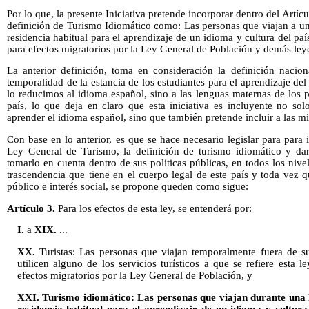
Por lo que, la presente Iniciativa pretende incorporar dentro del Artíc
definición de Turismo Idiomático como: Las personas que viajan a una
residencia habitual para el aprendizaje de un idioma y cultura del país
para efectos migratorios por la Ley General de Población y demás leye
La anterior definición, toma en consideración la definición nacio
temporalidad de la estancia de los estudiantes para el aprendizaje del
lo reducimos al idioma español, sino a las lenguas maternas de los
país, lo que deja en claro que esta iniciativa es incluyente no sol
aprender el idioma español, sino que también pretende incluir a las mi
Con base en lo anterior, es que se hace necesario legislar para para 
Ley General de Turismo, la definición de turismo idiomático y darl
tomarlo en cuenta dentro de sus políticas públicas, en todos los nive
trascendencia que tiene en el cuerpo legal de este país y toda vez 
público e interés social, se propone queden como sigue:
Artículo 3.
Para los efectos de esta ley, se entenderá por:
I.
a
XIX.
...
XX.
Turistas: Las personas que viajan temporalmente fuera de s
utilicen alguno de los servicios turísticos a que se refiere esta l
efectos migratorios por la Ley General de Población, y
XXI. Turismo idiomático: Las personas que viajan durante una l
residencia habitual para el aprendizaje de un idioma y cultura 