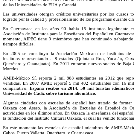
de las Universidades de EUA y Canadá.
Las universidades otorgan créditos universitarios por los cursos t
logrado por la calidad y profesionalismo de los programas durante ci
En Cuernavaca en los años 90 había 15 institutos legalmente c
Asociación de Institutos para la Enseñanza del Español en Cuernavac
momento, AIPEC tiene 9 miembros que han continuado trabajando 
tiempos difíciles.
En 2005 se constituyó la Asociación Mexicana de Institutos d
institutos representando a 8 estados (Quintana Roo, Yucatán, Oax
Querétaro y Guanajuato). En 2011 entraron nuevos socios de Baja Ca
Morelos.
AMIE-México Sí, reporta 2 mil 888 estudiantes en 2012 que repr
vendidas. En 2007 AMIE reportó 5 mil 402 estudiantes con 16 mi
comparativo,
España recibió en 2014, 50 mil turistas idiomático
Universidad de Cádiz sobre turismo idiomático.
Algunas ciudades con escuelas de español han tratado de formar
Oaxaca con Aseso, la Asociación de Escuelas de Español de Oa
actividades en los últimos años. En Oaxaca la enseñanza del españ
la fundación del Instituto Cultural Oaxaca, el cual ha venido funcion
En este momento las escuelas de español miembros de AMIE-Méxic
Cabos, Puerto Vallarta, Querétaro, y Cuernavaca.