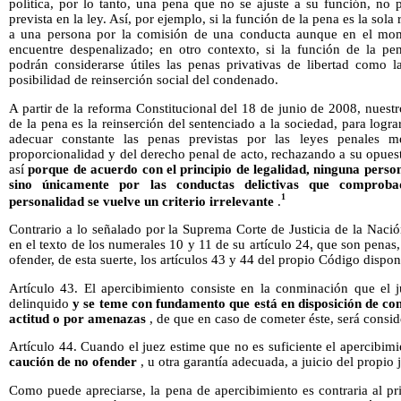
política, por lo tanto, una pena que no se ajuste a su función, no
prevista en la ley. Así, por ejemplo, si la función de la pena es la sola 
a una persona por la comisión de una conducta aunque en el momen
encuentre despenalizado; en otro contexto, si la función de la pena
podrán considerarse útiles las penas privativas de libertad como 
posibilidad de reinserción social del condenado.
A partir de la reforma Constitucional del 18 de junio de 2008, nuest
de la pena es la reinserción del sentenciado a la sociedad, para lograr
adecuar constante las penas previstas por las leyes penales me
proporcionalidad y del derecho penal de acto, rechazando a su opuesto
así
porque de acuerdo con el principio de legalidad, ninguna perso
sino únicamente por las conductas delictivas que comprob
1
personalidad se vuelve un criterio irrelevante
.
Contrario a lo señalado por la Suprema Corte de Justicia de la Naci
en el texto de los numerales 10 y 11 de su artículo 24, que son penas
ofender, de esta suerte, los artículos 43 y 44 del propio Código dispo
Artículo 43. El apercibimiento consiste en la conminación que el
delinquido
y se teme con fundamento que está en disposición de com
actitud o por amenazas
, de que en caso de cometer éste, será consi
Artículo 44. Cuando el juez estime que no es suficiente el apercibim
caución de no ofender
, u otra garantía adecuada, a juicio del propio 
Como puede apreciarse, la pena de apercibimiento es contraria al pr