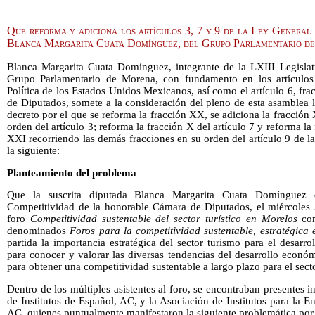
Que reforma y adiciona los artículos 3, 7 y 9 de la Ley General 
Blanca Margarita Cuata Domínguez, del Grupo Parlamentario d
Blanca Margarita Cuata Domínguez, integrante de la LXIII Legisla
Grupo Parlamentario de Morena, con fundamento en los artículos 7
Política de los Estados Unidos Mexicanos, así como el artículo 6, fr
de Diputados, somete a la consideración del pleno de esta asamblea l
decreto por el que se reforma la fracción XX, se adiciona la fracción
orden del artículo 3; reforma la fracción X del artículo 7 y reforma l
XXI recorriendo las demás fracciones en su orden del artículo 9 de l
la siguiente:
Planteamiento del problema
Que la suscrita diputada Blanca Margarita Cuata Domínguez
Competitividad de la honorable Cámara de Diputados, el miércoles 
foro
Competitividad sustentable del sector turístico en Morelos
com
denominados
Foros para la competitividad sustentable, estratégica 
partida la importancia estratégica del sector turismo para el desar
para conocer y valorar las diversas tendencias del desarrollo econó
para obtener una competitividad sustentable a largo plazo para el secto
Dentro de los múltiples asistentes al foro, se encontraban presentes 
de Institutos de Español, AC, y la Asociación de Institutos para la
AC, quienes puntualmente manifestaron la siguiente problemática por 