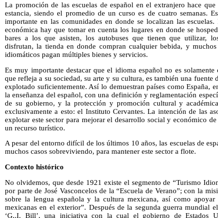
La promoción de las escuelas de español en el extranjero hace que 
estancia, siendo el promedio de un curso es de cuatro semanas. E
importante en las comunidades en donde se localizan las escuelas. 
económica hay que tomar en cuenta los lugares en donde se hospedan
bares a los que asisten, los autobuses que tienen que utilizar, los
disfrutan, la tienda en donde compran cualquier bebida, y muchos
idiomáticos pagan múltiples bienes y servicios.
Es muy importante destacar que el idioma español no es solamente es
que refleja a su sociedad, su arte y su cultura, es también una fuent
explotado suficientemente. Así lo demuestran países como España, e
la enseñanza del español, con una definición y reglamentación espec
de su gobierno, y la protección y promoción cultural y académica
exclusivamente a esto: el Instituto Cervantes. La intención de las a
explotar este sector para mejorar el desarrollo social y económico d
un recurso turístico.
A pesar del entorno difícil de los últimos 10 años, las escuelas de e
muchos casos sobreviviendo, para mantener este sector a flote.
Contexto histórico
No olvidemos, que desde 1921 existe el segmento de “Turismo Idio
por parte de José Vasconcelos de la “Escuela de Verano”; con la mis
sobre la lengua española y la cultura mexicana, así como apoya
mexicanas en el exterior”. Después de la segunda guerra mundial el 
‘G,.I. Bill’, una iniciativa con la cual el gobierno de Estados 