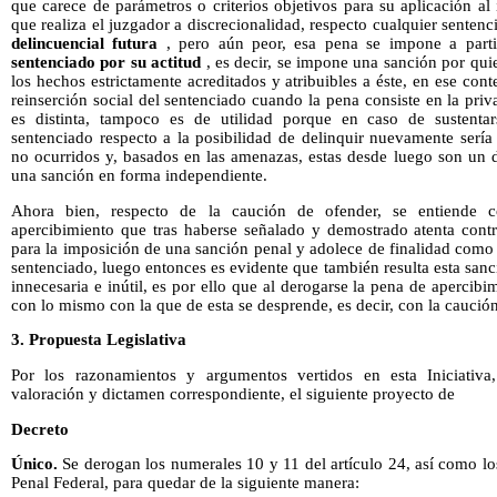
que carece de parámetros o criterios objetivos para su aplicación 
que realiza el juzgador a discrecionalidad, respecto cualquier sentenc
delincuencial futura
, pero aún peor, esa pena se impone a part
sentenciado por su actitud
, es decir, se impone una sanción por qui
los hechos estrictamente acreditados y atribuibles a éste, en ese con
reinserción social del sentenciado cuando la pena consiste en la priv
es distinta, tampoco es de utilidad porque en caso de sustenta
sentenciado respecto a la posibilidad de delinquir nuevamente serí
no ocurridos y, basados en las amenazas, estas desde luego son un de
una sanción en forma independiente.
Ahora bien, respecto de la caución de ofender, se entiende
apercibimiento que tras haberse señalado y demostrado atenta contr
para la imposición de una sanción penal y adolece de finalidad como 
sentenciado, luego entonces es evidente que también resulta esta san
innecesaria e inútil, es por ello que al derogarse la pena de apercib
con lo mismo con la que de esta se desprende, es decir, con la caució
3. Propuesta Legislativa
Por los razonamientos y argumentos vertidos en esta Iniciativa,
valoración y dictamen correspondiente, el siguiente proyecto de
Decreto
Único.
Se derogan los numerales 10 y 11 del artículo 24, así como lo
Penal Federal, para quedar de la siguiente manera: