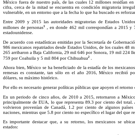
México fuera de nuestro país, de las cuales 12 millones residían e
cifra, cerca de la mitad se encuentra en condición migratoria irregu
vulnerable, en un entorno que a la fecha lo que ha buscado es reforzar
Entre 2009 y 2015 las autoridades migratorias de Estados Unido
1
millones de personas
, en donde 462 mil correspondían a 2015 y 7 
estadounidense.
De acuerdo con estadísticas emitidas por la Secretaría de Gobernaci
986 mexicanos repatriados desde Estados Unidos, de los cuales 48 mi
265 arribaron a Baja California, 29 mil 646 por Sonora, 19 mil 224 l
2
759 por Coahuila y 5 mil 804 por Chihuahua
.
Ahora bien, México se ha beneficiado de la estadía de los mexicanos 
remesas es constante, tan sólo en el año 2016, México recibió po
dólares, su máximo histórico.
Por ello es necesario generar políticas públicas que apoyen el retorno
En un periodo de cinco años, de 2010 a 2015, retornaron a México
principalmente de EUA, lo que representa 89.3 por ciento del total.
volvieron provenían de Canadá, 1.2 por ciento de algunos países 
naciones, mientras que 5.8 por ciento no específico el lugar del que r
Es importante destacar que, a su retorno, los mexicanos se ubica
estados: