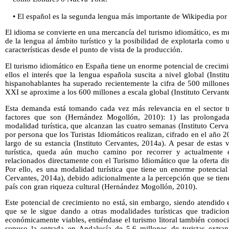
• El español es la segunda lengua más importante de Wikipedia por 
El idioma se convierte en una mercancía del turismo idiomático, es mu
de la lengua al ámbito turístico y la posibilidad de explotarla com
características desde el punto de vista de la producción.
El turismo idiomático en España tiene un enorme potencial de crecimie
ellos el interés que la lengua española suscita a nivel global (Inst
hispanohablantes ha superado recientemente la cifra de 500 millones
XXI se aproxime a los 600 millones a escala global (Instituto Cervant
Esta demanda está tomando cada vez más relevancia en el sector tu
factores que son (Hernández Mogollón, 2010): 1) las prolongadas
modalidad turística, que alcanzan las cuatro semanas (Instituto Cerva
por persona que los Turistas Idiomáticos realizan, cifrado en el año 
largo de su estancia (Instituto Cervantes, 2014a). A pesar de estas
turística, queda aún mucho camino por recorrer y actualmente
relacionados directamente con el Turismo Idiomático que la oferta dis
Por ello, es una modalidad turística que tiene un enorme potencial
Cervantes, 2014a), debido adicionalmente a la percepción que se tie
país con gran riqueza cultural (Hernández Mogollón, 2010).
Este potencial de crecimiento no está, sin embargo, siendo atendido
que se le sigue dando a otras modalidades turísticas que tradici
económicamente viables, entiéndase el turismo litoral también conoc
supuso la entrada en Andalucía de 5.6 millones de turistas extra