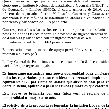
Que si bien es un mapa que representa la movilidad del fenómeno mi
cierto que el Instituto Nacional de Estadística y Geografía (INEGI), 
de Ocupación y Empleo (ENOE), al cuarto trimestre de 2016, que
número de repatriados fueron Michoacán, Guerrero y Oaxaca, re
alcanzaron la tasa más alta de informalidad laboral a nivel nacional,
por ciento y Michoacán de 71.8 por ciento.
Con respecto a los salarios, los tres estados reportaron un salario
pesos, en donde Oaxaca reporto un promedio de ingreso mensual de 
de 4 mil 500 y Michoacán con un ingreso mensual de 4 mil 800 pesos,
promedio nacional de 5 mil 663 pesos al mes.
Es necesario crear un marco de apoyo previsible y sostenible, par
retornan a nuestro país.
La Ley General de Población, establece en su artículo 81 “se conside
nacionales que regresan al país”.
Es importante garantizar una nueva oportunidad para emplears
todos los repatriados, por eso consideramos necesario implement
equivalente al 25 por ciento del salario que sirvió de base para c
Sobre la Renta, aplicable a personas físicas y morales que contrat
Este apoyo se brindaría por una única vez, al retorno de n
temporalidad no mayor a un año.
El objetivo de esta propuesta es fomentar la inclusión laboral de l