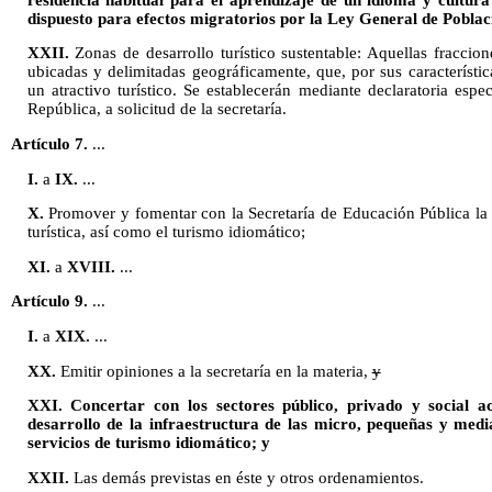
dispuesto para efectos migratorios por la Ley General de Poblaci
XXII.
Zonas de desarrollo turístico sustentable: Aquellas fraccione
ubicadas y delimitadas geográficamente, que, por sus característica
un atractivo turístico. Se establecerán mediante declaratoria espec
República, a solicitud de la secretaría.
Artículo 7.
...
I.
a
IX.
...
X.
Promover y fomentar con la Secretaría de Educación Pública la i
turística, así como el turismo idiomático;
XI.
a
XVIII.
...
Artículo 9.
...
I.
a
XIX.
...
XX.
Emitir opiniones a la secretaría en la materia,
y
XXI. Concertar con los sectores público, privado y social 
desarrollo de la infraestructura de las micro, pequeñas y med
servicios de turismo idiomático; y
XXII.
Las demás previstas en éste y otros ordenamientos.