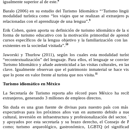
8
igualmente superior al de este.
Baralo (2006) en su estudio del Turismo Idiomático “‘Turismo lingüí
modalidad turística como “los viajes que se realizan al extranjero p
9
relacionadas con el aprendizaje de una lengua”.
Erik Cohen, quien aporta su definición de turismo idiomático de la 
forma de turismo educativo con la motivación primordial de aprende
cursos específicos de la lengua objetivo y la familiarización con las
10
existentes en la sociedad visitada”.
Jaworski y Thurlow (2011), según los cuales esta modalidad turísti
“recontextualización” del lenguaje. Para ellos, el lenguaje se convie
Turismo Idiomático y añade autenticidad a las visitas culturales, en la
clave. Igualmente observan que el patrimonio inmaterial se hace vis
11
que lo pone en valor frente al turista que nos visita.
Turismo idiomático en México
La Secretaría de Turismo reporta año récord pues México ha recib
extranjeros, generando 3 millones de empleos directos.
Sin duda es una gran fuente de divisas para nuestro país con más
expectativas para los próximos años van en aumento debido a nues
cultural, inversión en infraestructura y profesionalización del sect
y apoyados por esta secretaría y su brazo derecho, el Consejo de P
como; turismo arqueológico, gastronómico, LGBTQ (el significad