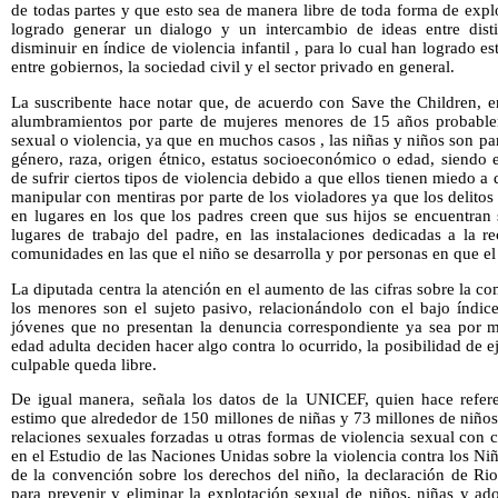
de todas partes y que esto sea de manera libre de toda forma de exp
logrado generar un dialogo y un intercambio de ideas entre dist
disminuir en índice de violencia infantil , para lo cual han logrado 
entre gobiernos, la sociedad civil y el sector privado en general.
La suscribente hace notar que, de acuerdo con Save the Children, 
alumbramientos por parte de mujeres menores de 15 años probable
sexual o violencia, ya que en muchos casos , las niñas y niños son pa
género, raza, origen étnico, estatus socioeconómico o edad, siendo 
de sufrir ciertos tipos de violencia debido a que ellos tienen miedo a 
manipular con mentiras por parte de los violadores ya que los delit
en lugares en los que los padres creen que sus hijos se encuentran
lugares de trabajo del padre, en las instalaciones dedicadas a la r
comunidades en las que el niño se desarrolla y por personas en que e
La diputada centra la atención en el aumento de las cifras sobre la co
los menores son el sujeto pasivo, relacionándolo con el bajo índi
jóvenes que no presentan la denuncia correspondiente ya sea por mi
edad adulta deciden hacer algo contra lo ocurrido, la posibilidad de ej
culpable queda libre.
De igual manera, señala los datos de la UNICEF, quien hace refe
estimo que alrededor de 150 millones de niñas y 73 millones de niñ
relaciones sexuales forzadas u otras formas de violencia sexual con c
en el Estudio de las Naciones Unidas sobre la violencia contra los Ni
de la convención sobre los derechos del niño, la declaración de Rio
para prevenir y eliminar la explotación sexual de niños, niñas y ad