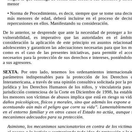
menor
• Norma de Procedimiento, es decir, siempre que se tome una decis
más menores de edad, deberá incluirse en el proceso de decisi
repercusiones en ellos. Manifestando su consideración.
De lo anterior, se desprende que ante la necesidad de proteger a l
vulnerabilidad, es imperativo que las autoridades en el ámb
consideración la aplicación de este principio en asuntos relaciona
adolescentes y garanticen las adecuaciones necesarias para que los 
como es el caso de las presentes iniciativas, para permitir el acc
necesarios para la protección de sus derechos e intereses, poniéndolo
a sus agresores.
SEXTA.
Por otro lado, tenemos los ordenamientos internacional
parámetros indispensables para la protección de los Derechos
Interamericana, a través de una opinión consultiva solicitada por la 
jurídica y los Derechos Humanos de los niños, y vinculatoria para
jurisdicción contenciosa de la Corte en Diciembre de 1998, ha establ
los menores son víctimas de abusos implica que está en riesgo su vid
daños psicológicos, físicos y morales, sino que además los expone a
acentuando aún más el peligro que corre su vida”. Lamentablement
en el entorno familiar y en otros casos el Estado no actúa, aunque 
mecanismos adecuados para su protección.
Asimismo, los mecanismos sancionatorios en contra de los victima
el acceso a la justicia y contrariando toda idea de protección a la 