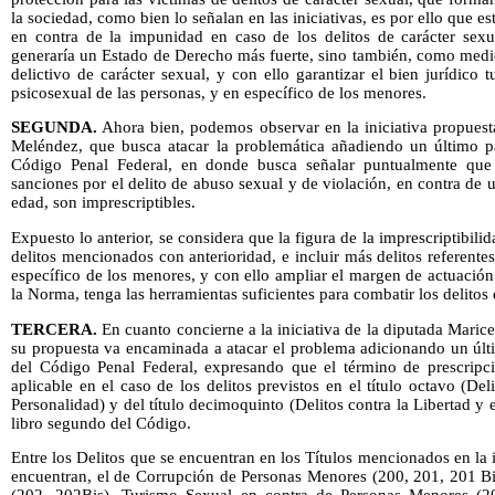
la sociedad, como bien lo señalan en las iniciativas, es por ello que e
en contra de la impunidad en caso de los delitos de carácter sex
generaría un Estado de Derecho más fuerte, sino también, como medid
delictivo de carácter sexual, y con ello garantizar el bien jurídico 
psicosexual de las personas, y en específico de los menores.
SEGUNDA.
Ahora bien, podemos observar en la iniciativa propues
Meléndez, que busca atacar la problemática añadiendo un último pá
Código Penal Federal, en donde busca señalar puntualmente que 
sanciones por el delito de abuso sexual y de violación, en contra d
edad, son imprescriptibles.
Expuesto lo anterior, se considera que la figura de la imprescriptibili
delitos mencionados con anterioridad, e incluir más delitos referente
específico de los menores, y con ello ampliar el margen de actuació
la Norma, tenga las herramientas suficientes para combatir los delitos 
TERCERA.
En cuanto concierne a la iniciativa de la diputada Maric
su propuesta va encaminada a atacar el problema adicionando un últi
del Código Penal Federal, expresando que el término de prescripció
aplicable en el caso de los delitos previstos en el título octavo (De
Personalidad) y del título decimoquinto (Delitos contra la Libertad y
libro segundo del Código.
Entre los Delitos que se encuentran en los Títulos mencionados en la i
encuentran, el de Corrupción de Personas Menores (200, 201, 201 Bi