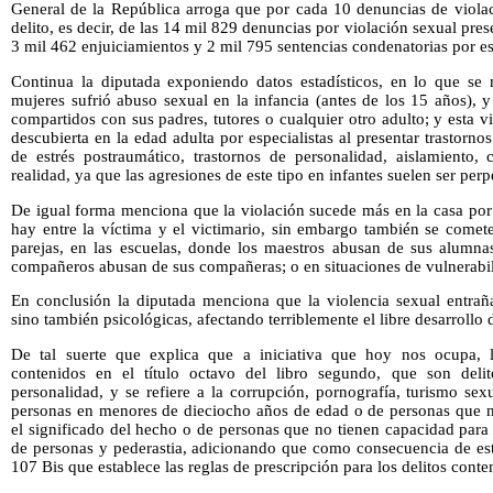
General de la República arroga que por cada 10 denuncias de violac
delito, es decir, de las 14 mil 829 denuncias por violación sexual pre
3 mil 462 enjuiciamientos y 2 mil 795 sentencias condenatorias por es
Continua la diputada exponiendo datos estadísticos, en lo que se
mujeres sufrió abuso sexual en la infancia (antes de los 15 años),
compartidos con sus padres, tutores o cualquier otro adulto; y esta 
descubierta en la edad adulta por especialistas al presentar trastor
de estrés postraumático, trastornos de personalidad, aislamiento
realidad, ya que las agresiones de este tipo en infantes suelen ser perp
De igual forma menciona que la violación sucede más en la casa por 
hay entre la víctima y el victimario, sin embargo también se comete
parejas, en las escuelas, donde los maestros abusan de sus alumnas
compañeros abusan de sus compañeras; o en situaciones de vulnerabil
En conclusión la diputada menciona que la violencia sexual entraña
sino también psicológicas, afectando terriblemente el libre desarrollo 
De tal suerte que explica que a iniciativa que hoy nos ocupa, la
contenidos en el título octavo del libro segundo, que son delito
personalidad, y se refiere a la corrupción, pornografía, turismo sex
personas en menores de dieciocho años de edad o de personas que 
el significado del hecho o de personas que no tienen capacidad para r
de personas y pederastia, adicionando que como consecuencia de est
107 Bis que establece las reglas de prescripción para los delitos conte