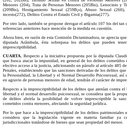
(202, 202Bis), Turismo Sexual en contra de Personas Menores (2
Menores (204), Trata de Personas Menores (205Bis), Lenocinio y Tra
(209Bis), Hostigamiento Sexual (259B¡s), Abuso Sexual (260),
incesto(272), Delitos Contra el Estado Civil y Bigamia(277).
Por otro lado, también se propone derogar el artículo 107 bis del ta
referencias anteriores hace mención de la medida en cuestión.
Ahora bien, en razón de esta Comisión Dictaminadora, se aprecia que e
diputada Arámbula, ésta sobrepasa los delitos que pueden tener
imprescriptibilidad.
CUARTA.
Respecto a la iniciativa propuesta por la diputada Claud
que busca atacar la impunidad, en general de los delitos cometidos 
efectivo acceso a la justicia, adicionando un párrafo al artículo 485
Penales, estableciendo que las sanciones derivadas de los delitos que
la Personalidad, la Libertad y el Normal Desarrollo Psicosexual, así 
en agravio de personas menores de edad, tendrán el carácter de impres
Respecto a la imprescriptibilidad de los delitos que atenían contra el 
libertad y el normal desarrollo psicosexual, se considera que la propu
de delitos abriría la posibilidad de volver imprescriptible la sa
cometidos contra menores, afectando la seguridad jurídica.
Por lo que hace a la imprescriptibilidad de los delitos patrimoniales
considera que la legislación vigente en materia familiar ya 
jurisdiccionales tratándose de bienes que sean propiedad del menor.