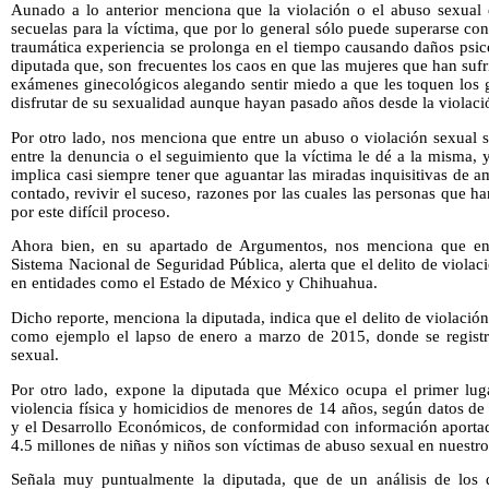
Aunado a lo anterior menciona que la violación o el abuso sexual 
secuelas para la víctima, que por lo general sólo puede superarse co
traumática experiencia se prolonga en el tiempo causando daños psic
diputada que, son frecuentes los caos en que las mujeres que han sufr
exámenes ginecológicos alegando sentir miedo a que les toquen los g
disfrutar de su sexualidad aunque hayan pasado años desde la violaci
Por otro lado, nos menciona que entre un abuso o violación sexual s
entre la denuncia o el seguimiento que la víctima le dé a la misma,
implica casi siempre tener que aguantar las miradas inquisitivas de a
contado, revivir el suceso, razones por las cuales las personas que ha
por este difícil proceso.
Ahora bien, en su apartado de Argumentos, nos menciona que en n
Sistema Nacional de Seguridad Pública, alerta que el delito de viola
en entidades como el Estado de México y Chihuahua.
Dicho reporte, menciona la diputada, indica que el delito de violaci
como ejemplo el lapso de enero a marzo de 2015, donde se registr
sexual.
Por otro lado, expone la diputada que México ocupa el primer lug
violencia física y homicidios de menores de 14 años, según datos de
y el Desarrollo Económicos, de conformidad con información aportad
4.5 millones de niñas y niños son víctimas de abuso sexual en nuestro
Señala muy puntualmente la diputada, que de un análisis de los d