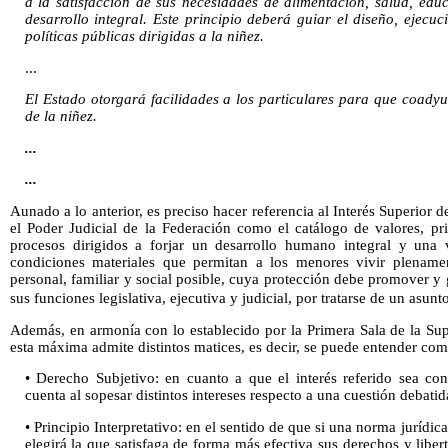
a la satisfacción de sus necesidades de alimentación, salud, ed
desarrollo integral. Este principio deberá guiar el diseño, ejecu
políticas públicas dirigidas a la niñez.
...
El Estado otorgará facilidades a los particulares para que coady
de la niñez.
...
...
Aunado a lo anterior, es preciso hacer referencia al Interés Superior d
el Poder Judicial de la Federación como el catálogo de valores, pri
procesos dirigidos a forjar un desarrollo humano integral y una 
condiciones materiales que permitan a los menores vivir plename
personal, familiar y social posible, cuya protección debe promover y g
sus funciones legislativa, ejecutiva y judicial, por tratarse de un asunt
Además, en armonía con lo establecido por la Primera Sala de la Sup
esta máxima admite distintos matices, es decir, se puede entender com
• Derecho Subjetivo: en cuanto a que el interés referido sea co
cuenta al sopesar distintos intereses respecto a una cuestión debatid
• Principio Interpretativo: en el sentido de que si una norma jurídic
elegirá la que satisfaga de forma más efectiva sus derechos y liberta