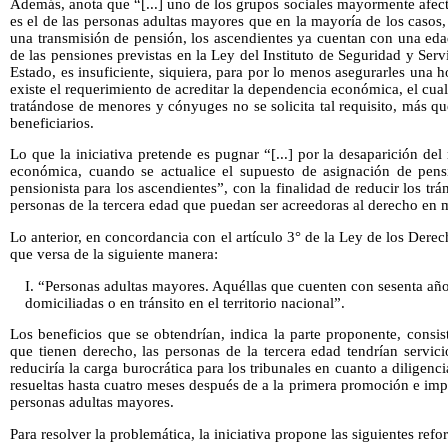
Además, anota que “[...] uno de los grupos sociales mayormente afecta
es el de las personas adultas mayores que en la mayoría de los casos,
una transmisión de pensión, los ascendientes ya cuentan con una eda
de las pensiones previstas en la Ley del Instituto de Seguridad y Serv
Estado, es insuficiente, siquiera, para por lo menos asegurarles una h
existe el requerimiento de acreditar la dependencia económica, el cual
tratándose de menores y cónyuges no se solicita tal requisito, más qu
beneficiarios.
Lo que la iniciativa pretende es pugnar “[...] por la desaparición del
económica, cuando se actualice el supuesto de asignación de pens
pensionista para los ascendientes”, con la finalidad de reducir los tr
personas de la tercera edad que puedan ser acreedoras al derecho en 
Lo anterior, en concordancia con el artículo 3° de la Ley de los Dere
que versa de la siguiente manera:
I. “Personas adultas mayores. Aquéllas que cuenten con sesenta añ
domiciliadas o en tránsito en el territorio nacional”.
Los beneficios que se obtendrían, indica la parte proponente, consi
que tienen derecho, las personas de la tercera edad tendrían servi
reduciría la carga burocrática para los tribunales en cuanto a diligenc
resueltas hasta cuatro meses después de a la primera promoción e im
personas adultas mayores.
Para resolver la problemática, la iniciativa propone las siguientes ref