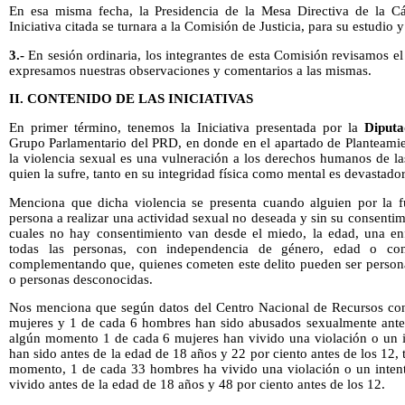
En esa misma fecha, la Presidencia de la Mesa Directiva de la C
Iniciativa citada se turnara a la Comisión de Justicia, para su estudio
3.-
En sesión ordinaria, los integrantes de esta Comisión revisamos el 
expresamos nuestras observaciones y comentarios a las mismas.
II. CONTENIDO DE LAS INICIATIVAS
En primer término, tenemos la Iniciativa presentada por la
Diputa
Grupo Parlamentario del PRD, en donde en el apartado de Planteami
la violencia sexual es una vulneración a los derechos humanos de la
quien la sufre, tanto en su integridad física como mental es devastador
Menciona que dicha violencia se presenta cuando alguien por la f
persona a realizar una actividad sexual no deseada y sin su consentim
cuales no hay consentimiento van desde el miedo, la edad, una e
todas las personas, con independencia de género, edad o cond
complementando que, quienes cometen este delito pueden ser persona
o personas desconocidas.
Nos menciona que según datos del Centro Nacional de Recursos cont
mujeres y 1 de cada 6 hombres han sido abusados sexualmente ante
algún momento 1 de cada 6 mujeres han vivido una violación o un in
han sido antes de la edad de 18 años y 22 por ciento antes de los 12,
momento, 1 de cada 33 hombres ha vivido una violación o un intento
vivido antes de la edad de 18 años y 48 por ciento antes de los 12.