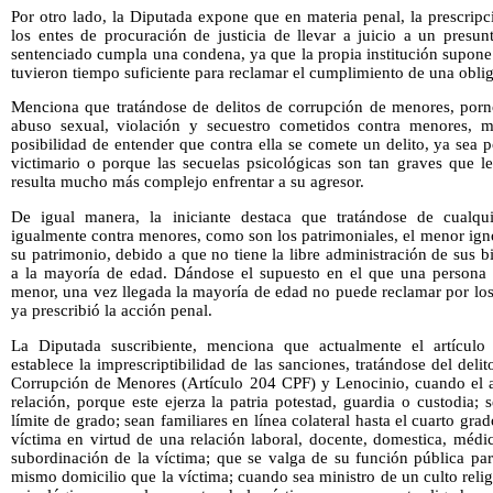
Por otro lado, la Diputada expone que en materia penal, la prescrip
los entes de procuración de justicia de llevar a juicio a un presu
sentenciado cumpla una condena, ya que la propia institución supone
tuvieron tiempo suficiente para reclamar el cumplimiento de una oblig
Menciona que tratándose de delitos de corrupción de menores, pornog
abuso sexual, violación y secuestro cometidos contra menores, m
posibilidad de entender que contra ella se comete un delito, ya sea 
victimario o porque las secuelas psicológicas son tan graves que l
resulta mucho más complejo enfrentar a su agresor.
De igual manera, la iniciante destaca que tratándose de cualqui
igualmente contra menores, como son los patrimoniales, el menor ign
su patrimonio, debido a que no tiene la libre administración de sus b
a la mayoría de edad. Dándose el supuesto en el que una persona 
menor, una vez llegada la mayoría de edad no puede reclamar por los
ya prescribió la acción penal.
La Diputada suscribiente, menciona que actualmente el artículo
establece la imprescriptibilidad de las sanciones, tratándose del del
Corrupción de Menores (Artículo 204 CPF) y Lenocinio, cuando el au
relación, porque este ejerza la patria potestad, guardia o custodia;
límite de grado; sean familiares en línea colateral hasta el cuarto grad
víctima en virtud de una relación laboral, docente, domestica, médi
subordinación de la víctima; que se valga de su función pública par
mismo domicilio que la víctima; cuando sea ministro de un culto relig