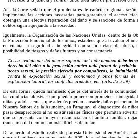
Así, la Corte señalo que el problema es de carácter regional, razón
implemente las acciones necesarias para garantizar el acceso efect
obtengan una efectiva reparación del daño y se sancione de forma ef
delitos sigan aquejando a la sociedad.
Igualmente, la Organización de las Naciones Unidas, dentro de la O
la Protección Emocional de los niños, establece que al evaluar el int
en cuenta su seguridad e integridad contra toda clase de abuso, 
posibilidad de riesgos y daños futuros y su consecuencia:
73.
La evaluación del interés superior del niño también
debe tener
derecho del niño a la protección contra toda forma de perjuicio o
acoso sexual, la presión ejercida por compañeros, la intimidació
contra la explotación sexual y económica y otras formas de ex
explotación laboral, los conflictos armados, etc. (arts. 32 a 39).
De esta forma, queda manifiesto que es del interés de la comunidad 
las conductas abusivas que puedan poner comprometer la integridad 
niñas y adolescentes, que además puedan causarle daños psicoemocio
Nuestra Señora de la Asunción, en Paraguay, el diagnostico de niño
pasar desapercibido al no existir señales físicas que permitan adverti
que se presenta con mayor frecuencia en el ámbito familiar, dej
transcurso del tiempo son más difíciles de tratar.
De acuerdo al estudio realizado por esta Universidad en América Lat
por un familiar cercano; en más del 50% hay evidencias de situacio