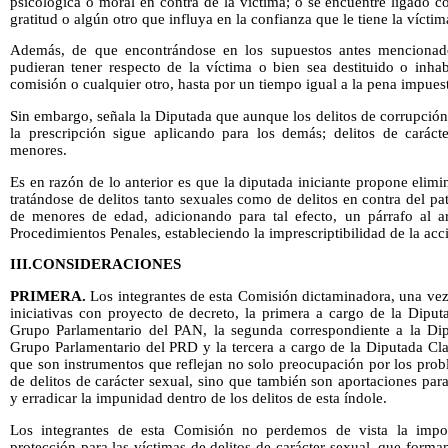
psicológica o moral en contra de la víctima; o se encuentre ligado c
gratitud o algún otro que influya en la confianza que le tiene la víctim
Además, de que encontrándose en los supuestos antes mencionado
pudieran tener respecto de la víctima o bien sea destituido o inha
comisión o cualquier otro, hasta por un tiempo igual a la pena impues
Sin embargo, señala la Diputada que aunque los delitos de corrupción
la prescripción sigue aplicando para los demás; delitos de carác
menores.
Es en razón de lo anterior es que la diputada iniciante propone elimi
tratándose de delitos tanto sexuales como de delitos en contra del p
de menores de edad, adicionando para tal efecto, un párrafo al a
Procedimientos Penales, estableciendo la imprescriptibilidad de la acc
III.CONSIDERACIONES
PRIMERA.
Los integrantes de esta Comisión dictaminadora, una vez q
iniciativas con proyecto de decreto, la primera a cargo de la Dip
Grupo Parlamentario del PAN, la segunda correspondiente a la Dip
Grupo Parlamentario del PRD y la tercera a cargo de la Diputada Cl
que son instrumentos que reflejan no solo preocupación por los prob
de delitos de carácter sexual, sino que también son aportaciones pa
y erradicar la impunidad dentro de los delitos de esta índole.
Los integrantes de esta Comisión no perdemos de vista la impo
protección para las víctimas de delitos de carácter sexual, que forma