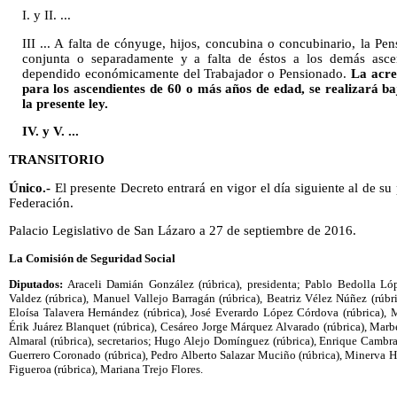
I. y II. ...
III ... A falta de cónyuge, hijos, concubina o concubinario, la Pe
conjunta o separadamente y a falta de éstos a los demás asce
dependido económicamente del Trabajador o Pensionado.
La acre
para los ascendientes de 60 o más años de edad, se realizará baj
la presente ley.
IV. y V. ...
TRANSITORIO
Único.-
El presente Decreto entrará en vigor el día siguiente al de su 
Federación.
Palacio Legislativo de San Lázaro a 27 de septiembre de 2016.
La Comisión de Seguridad Social
Diputados:
Araceli Damián González (rúbrica), presidenta; Pablo Bedolla Ló
Valdez (rúbrica), Manuel Vallejo Barragán (rúbrica), Beatriz Vélez Núñez (rúbri
Eloísa Talavera Hernández (rúbrica), José Everardo López Córdova (rúbrica), 
Érik Juárez Blanquet (rúbrica), Cesáreo Jorge Márquez Alvarado (rúbrica), Mar
Almaral (rúbrica), secretarios; Hugo Alejo Domínguez (rúbrica), Enrique Cambran
Guerrero Coronado (rúbrica), Pedro Alberto Salazar Muciño (rúbrica), Minerva 
Figueroa (rúbrica), Mariana Trejo Flores.