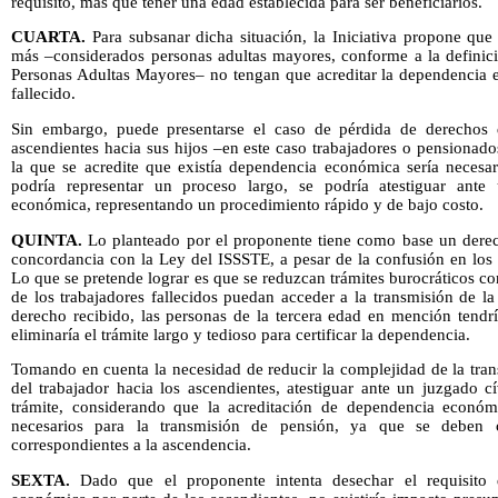
requisito, más que tener una edad establecida para ser beneficiarios.
CUARTA.
Para subsanar dicha situación, la Iniciativa propone que
más –considerados personas adultas mayores, conforme a la definici
Personas Adultas Mayores– no tengan que acreditar la dependencia e
fallecido.
Sin embargo, puede presentarse el caso de pérdida de derechos d
ascendientes hacia sus hijos –en este caso trabajadores o pensionados
la que se acredite que existía dependencia económica sería necesari
podría representar un proceso largo, se podría atestiguar ante
económica, representando un procedimiento rápido y de bajo costo.
QUINTA.
Lo planteado por el proponente tiene como base un derech
concordancia con la Ley del ISSSTE, a pesar de la confusión en los
Lo que se pretende lograr es que se reduzcan trámites burocráticos co
de los trabajadores fallecidos puedan acceder a la transmisión de l
derecho recibido, las personas de la tercera edad en mención tendrí
eliminaría el trámite largo y tedioso para certificar la dependencia.
Tomando en cuenta la necesidad de reducir la complejidad de la tran
del trabajador hacia los ascendientes, atestiguar ante un juzgado cí
trámite, considerando que la acreditación de dependencia económ
necesarios para la transmisión de pensión, ya que se deben c
correspondientes a la ascendencia.
SEXTA.
Dado que el proponente intenta desechar el requisito 