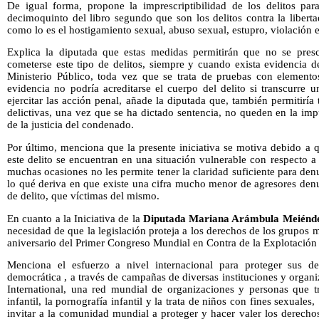
De igual forma, propone la imprescriptibilidad de los delitos para
decimoquinto del libro segundo que son los delitos contra la libert
como lo es el hostigamiento sexual, abuso sexual, estupro, violación e
Explica la diputada que estas medidas permitirán que no se presc
cometerse este tipo de delitos, siempre y cuando exista evidencia d
Ministerio Público, toda vez que se trata de pruebas con elementos
evidencia no podría acreditarse el cuerpo del delito si transcurre 
ejercitar las acción penal, añade la diputada que, también permitiría
delictivas, una vez que se ha dictado sentencia, no queden en la imp
de la justicia del condenado.
Por último, menciona que la presente iniciativa se motiva debido a 
este delito se encuentran en una situación vulnerable con respecto a
muchas ocasiones no les permite tener la claridad suficiente para de
lo qué deriva en que existe una cifra mucho menor de agresores denu
de delito, que víctimas del mismo.
En cuanto a la Iniciativa de la
Diputada Mariana Arámbula Meiénde
necesidad de que la legislación proteja a los derechos de los grupos 
aniversario del Primer Congreso Mundial en Contra de la Explotación 
Menciona el esfuerzo a nivel internacional para proteger sus d
democrática , a través de campañas de diversas instituciones y org
International, una red mundial de organizaciones y personas que tr
infantil, la pornografía infantil y la trata de niños con fines sexuale
invitar a la comunidad mundial a proteger y hacer valer los derecho