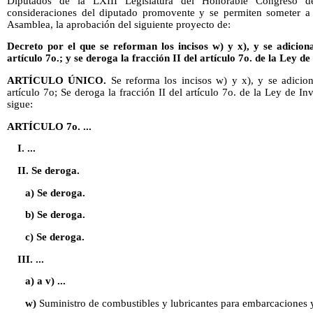
Diputados de la LXIII Legislatura del Honorable Congreso 
consideraciones del diputado promovente y se permiten someter a 
Asamblea, la aprobación del siguiente proyecto de:
Decreto por el que se reforman los incisos w) y x), y se adiciona 
artículo 7o.; y se deroga la fracción II del artículo 7o. de la Ley d
ARTÍCULO ÚNICO.
Se reforma los incisos w) y x), y se adiciona
artículo 7o; Se deroga la fracción II del artículo 7o. de la Ley de I
sigue:
ARTÍCULO 7o. ...
I. ...
II. Se deroga.
a) Se deroga.
b) Se deroga.
c) Se deroga.
III. ...
a) a v) ...
w)
Suministro de combustibles y lubricantes para embarcaciones y