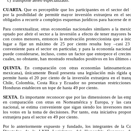
c) Transporte aéreo especializado.
CUARTA.
Que es perceptible que los participantes en el sector del
por la posibilidad de permitir mayor inversión extranjera en el se
obligados a recurrir a complejos esquemas jurídicos para hacerse de m
Para contextualizar, otras economías nacionales similares a la mex
optado por abrir el sector a la inversión a efecto de tener mayores b
con costos menores, entonces la motivación proteccionista que a ini
lugar a fijar un máximo de 25 por ciento resulta hoy –casi 2
conveniente para el sector en particular, y para la economía nacional
puede considerarse, incluso, como un factor que entorpece el crecim
cuales, no obstante, han mostrado resultados positivos en los últimos 
QUINTA.
En comparación con otras economías latinoamerican
mexicana), únicamente Brasil presenta una legislación más rígida
permite hasta el 20 por ciento de la inversión extranjera en el trans
Chile, Colombia, Costa Rica y Ecuador no presentan restriccione
Honduras establecen un tope de hasta 49 por ciento.
SEXTA.
Es importante reconocer que por las dimensiones de las emp
en comparación con otras en Norteamérica y Europa, y las caract
nacional, se estima conveniente que sigan siendo los inversores me
los votos en la toma de decisiones. Por tanto, esta iniciativa propo
extranjera para el sector en 49 por ciento.
Por lo anteriormente expuesto y fundado, los integrantes de la