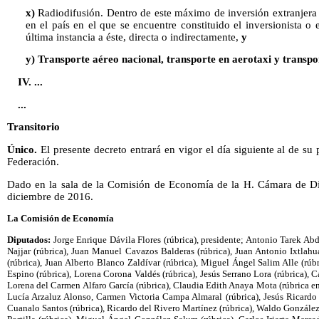
x)
Radiodifusión. Dentro de este máximo de inversión extranjera s
en el país en el que se encuentre constituido el inversionista 
última instancia a éste, directa o indirectamente,
y
y) Transporte aéreo nacional, transporte en aerotaxi y transpo
IV. ...
...
Transitorio
Único.
El presente decreto entrará en vigor el día siguiente al de su 
Federación.
Dado en la sala de la Comisión de Economía de la H. Cámara de Di
diciembre de 2016.
La Comisión de Economía
Diputados:
Jorge Enrique Dávila Flores (rúbrica), presidente; Antonio Tarek Abd
Najjar (rúbrica), Juan Manuel Cavazos Balderas (rúbrica), Juan Antonio Ixtlah
(rúbrica), Juan Alberto Blanco Zaldívar (rúbrica), Miguel Ángel Salim Alle (rú
Espino (rúbrica), Lorena Corona Valdés (rúbrica), Jesús Serrano Lora (rúbrica), C
Lorena del Carmen Alfaro García (rúbrica), Claudia Edith Anaya Mota (rúbrica en
Lucía Arzaluz Alonso, Carmen Victoria Campa Almaral (rúbrica), Jesús Ricardo 
Cuanalo Santos (rúbrica), Ricardo del Rivero Martínez (rúbrica), Waldo González