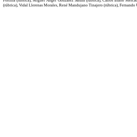
Portilla (rúbrica), Miguel Ángel González Salum (rúbrica), Carlos Iriarte Mercad
(rúbrica), Vidal Llerenas Morales, René Mandujano Tinajero (rúbrica), Fernando U