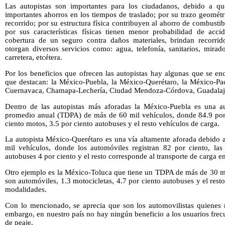
Las autopistas son importantes para los ciudadanos, debido a qu
importantes ahorros en los tiempos de traslado; por su trazo geomét
recorrido; por su estructura física contribuyen al ahorro de combusti
por sus características físicas tienen menor probabilidad de acc
cobertura de un seguro contra daños materiales, brindan recorrid
otorgan diversos servicios como: agua, telefonía, sanitarios, mirad
carretera, etcétera.
Por los beneficios que ofrecen las autopistas hay algunas que se en
que destacan: la México-Puebla, la México-Querétaro, la México-Pa
Cuernavaca, Chamapa-Lechería, Ciudad Mendoza-Córdova, Guadalajar
Dentro de las autopistas más aforadas la México-Puebla es una aut
promedio anual (TDPA) de más de 60 mil vehículos, donde 84.9 por 
ciento motos, 3.5 por ciento autobuses y el resto vehículos de carga.
La autopista México-Querétaro es una vía altamente aforada debido 
mil vehículos, donde los automóviles registran 82 por ciento, la
autobuses 4 por ciento y el resto corresponde al transporte de carga e
Otro ejemplo es la México-Toluca que tiene un TDPA de más de 30 mi
son automóviles, 1.3 motocicletas, 4.7 por ciento autobuses y el rest
modalidades.
Con lo mencionado, se aprecia que son los automovilistas quienes m
embargo, en nuestro país no hay ningún beneficio a los usuarios frecu
de peaje.