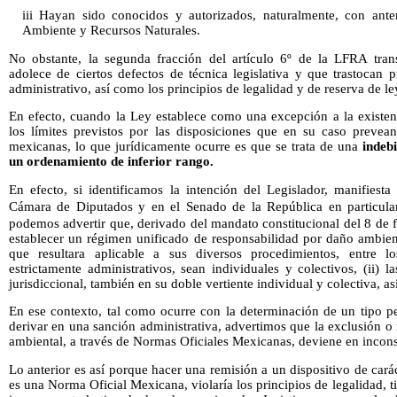
iii Hayan sido conocidos y autorizados, naturalmente, con ante
Ambiente y Recursos Naturales.
No obstante, la segunda fracción del artículo 6º de la LFRA tran
adolece de ciertos defectos de técnica legislativa y que trastocan 
administrativo, así como los principios de legalidad y de reserva de le
En efecto, cuando la Ley establece como una excepción a la existen
los límites previstos por las disposiciones que en su caso prevean,
mexicanas, lo que jurídicamente ocurre es que se trata de una
indeb
un ordenamiento de inferior rango.
En efecto, si identificamos la intención del Legislador, manifiesta
Cámara de Diputados y en el Senado de la República en particula
podemos advertir que, derivado del mandato constitucional del 8 de 
establecer un régimen unificado de responsabilidad por daño ambien
que resultara aplicable a sus diversos procedimientos, entre l
estrictamente administrativos, sean individuales y colectivos, (ii) l
jurisdiccional, también en su doble vertiente individual y colectiva, así
En ese contexto, tal como ocurre con la determinación de un tipo p
derivar en una sanción administrativa, advertimos que la exclusión o
ambiental, a través de Normas Oficiales Mexicanas, deviene en incons
Lo anterior es así porque hacer una remisión a un dispositivo de cará
es una Norma Oficial Mexicana, violaría los principios de legalidad, t