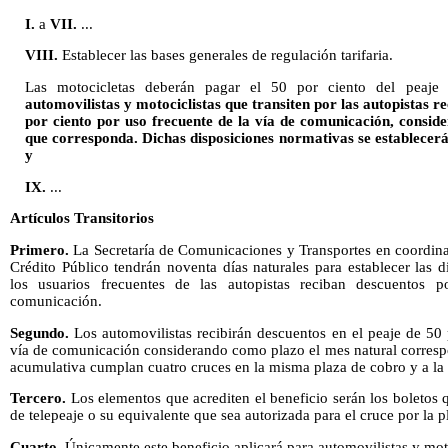
I.
a
VII.
...
VIII.
Establecer las bases generales de regulación tarifaria.
Las motocicletas deberán pagar el 50 por ciento del peaj
automovilistas y motociclistas que transiten por las autopistas r
por ciento por uso frecuente de la vía de comunicación, consid
que corresponda. Dichas disposiciones normativas se establecer
y
IX.
...
Artículos Transitorios
Primero.
La Secretaría de Comunicaciones y Transportes en coordina
Crédito Público tendrán noventa días naturales para establecer las 
los usuarios frecuentes de las autopistas reciban descuentos 
comunicación.
Segundo.
Los automovilistas recibirán descuentos en el peaje de 50 
vía de comunicación considerando como plazo el mes natural corresp
acumulativa cumplan cuatro cruces en la misma plaza de cobro y a la q
Tercero.
Los elementos que acrediten el beneficio serán los boletos q
de telepeaje o su equivalente que sea autorizada para el cruce por la p
Cuarto.
Únicamente este beneficio aplicará para automovilistas y moto