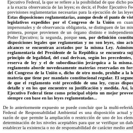
Ejecutivo Federal, la que se refiere a la posibilidad de que dicho po
a la exacta observancia de las leyes; es decir, el Poder Ejecutivo Fe
previsiones reglamentarias necesarias para la ejecución de las leye
Estas disposiciones reglamentarias, aunque desde el punto de vist
legislativos expedidos por el Congreso de la Unión
en cuant
impersonales y de observancia obligatoria, se distinguen de las m
primera, porque provienen de un órgano distinto e independient
Poder Ejecutivo; la segunda, porque
son, por definición consti
disposiciones legales que reglamentan y no son leyes, sino act
alcances se encuentran acotados por la misma Ley. Asimismo
reglamentaria del Presidente de la República se encuentra suj
principio de legalidad, del cual derivan, según los precedentes
reserva de ley y el de subordinación jerárquica a la misma
reglamento aborde novedosamente materias reservadas en for
del Congreso de la Unión o, dicho de otro modo, prohíbe a la le
materia que tiene por mandato constitucional regular. El segund
de que el reglamento esté precedido de una ley, cuyas dispos
detalle y en los que encuentre su justificación y medida. Así, 
Ejecutivo Federal tiene como principal objeto un mejor proveer
siempre con base en las leyes reglamentadas...
De lo anteriormente expuesto se puede concluir que la multi-referida
Federal de Responsabilidad Ambiental es una disposición actual y 
razón de que permite la ampliación o restricción de uno de los elem
determinación de los niveles aceptables para que se verifique un da
establecer la existencia o no de responsabilidad de carácter medio amb