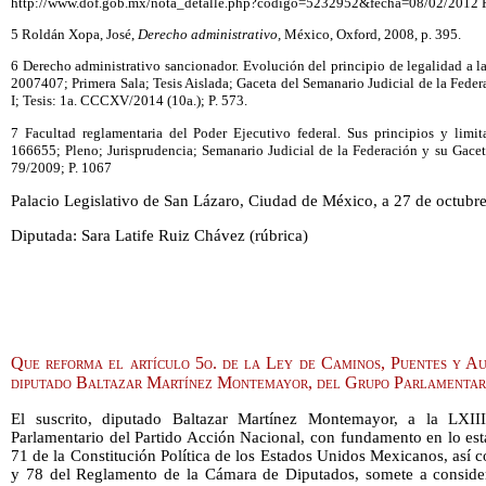
http://www.dof.gob.mx/nota_detalle.php?codigo=5232952&fecha=08/02/2012 Fec
5 Roldán Xopa, José,
Derecho administrativo,
México, Oxford, 2008, p. 395.
6 Derecho administrativo sancionador. Evolución del principio de legalidad a la
2007407; Primera Sala; Tesis Aislada; Gaceta del Semanario Judicial de la Fede
I; Tesis: 1a. CCCXV/2014 (10a.); P. 573.
7 Facultad reglamentaria del Poder Ejecutivo federal. Sus principios y limi
166655; Pleno; Jurisprudencia; Semanario Judicial de la Federación y su Gacet
79/2009; P. 1067
Palacio Legislativo de San Lázaro, Ciudad de México, a 27 de octubr
Diputada: Sara Latife Ruiz Chávez (rúbrica)
Que reforma el artículo 5o. de la Ley de Caminos, Puentes y Au
diputado Baltazar Martínez Montemayor, del Grupo Parlamenta
El suscrito, diputado Baltazar Martínez Montemayor, a la LXIII
Parlamentario del Partido Acción Nacional, con fundamento en lo estab
71 de la Constitución Política de los Estados Unidos Mexicanos, así c
y 78 del Reglamento de la Cámara de Diputados, somete a conside