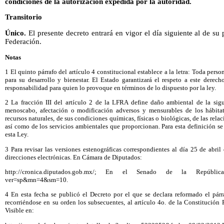
condiciones de la autorización expedida por la autoridad.
Transitorio
Único.
El presente decreto entrará en vigor el día siguiente al de su 
Federación.
Notas
1 El quinto párrafo del artículo 4 constitucional establece a la letra: Toda per
para su desarrollo y bienestar. El Estado garantizará el respeto a este derec
responsabilidad para quien lo provoque en términos de lo dispuesto por la ley.
2 La fracción III del artículo 2 de la LFRA define daño ambiental de la sigu
menoscabo, afectación o modificación adversos y mensurables de los hábitat
recursos naturales, de sus condiciones químicas, físicas o biológicas, de las relac
así como de los servicios ambientales que proporcionan. Para esta definición se e
esta Ley.
3 Para revisar las versiones estenográficas correspondientes al día 25 de abril 
direcciones electrónicas. En Cámara de Diputados:
http://cronica.diputados.gob.mx/; En el Senado de la República: 
ver=sp&mn=4&sm=10.
4 En esta fecha se publicó el Decreto por el que se declara reformado el párr
recorriéndose en su orden los subsecuentes, al artículo 4o. de la Constitución
Visible en: