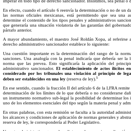
imperar en todo tipo de derecho sancionador. Insistimos, sea penal o d
En efecto, cuando el artículo 6 reenvía la determinación o no de un d
las normas oficiales mexicanas, está permitiendo que sea una aut
determine el contenido de los tipos penales y administrativos sancion
que generaría una situación violatoria de las garantías del gobernado
párrafo anterior.
A mayor abundamiento, el maestro José Roldán Xopa, al referirse a
derecho administrativo sancionador establece lo siguiente:
Una cuestión importante es la determinación del rango de la norma 
sanciones. Una analogía con la penal indicaría que debería ser la l
norma que las prevea. Esto significaría la aplicación del princi
administrativo sancionador.
El establecimiento de actos ilícitos e
considerado por los tribunales una violación al principio de leg
5
deben ser establecidos en una ley
(reserva de ley).
En ese sentido, cuando la fracción II del artículo 6 de la LFRA remit
determinación de los límites de lo que debería o no considerarse dañ
un instrumento normativo sub-legal la posibilidad de determinar los i
uno de los elementos esenciales del tipo según la materia penal y admi
En otras palabras, con esta remisión se faculta a la autoridad adminis
los alcances y condiciones de aplicación de normas generales y abstra
reserva de ley, le correspondería al Poder Legislativo.