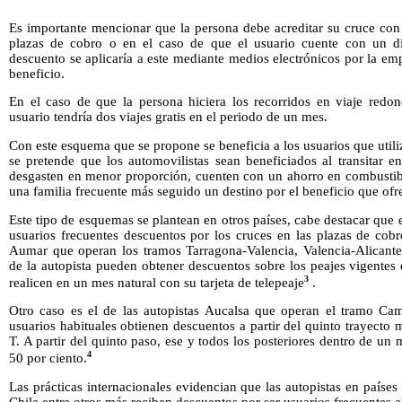
Es importante mencionar que la persona debe acreditar su cruce con 
plazas de cobro o en el caso de que el usuario cuente con un disp
descuento se aplicaría a este mediante medios electrónicos por la emp
beneficio.
En el caso de que la persona hiciera los recorridos en viaje redon
usuario tendría dos viajes gratis en el periodo de un mes.
Con este esquema que se propone se beneficia a los usuarios que utili
se pretende que los automovilistas sean beneficiados al transitar e
desgasten en menor proporción, cuenten con un ahorro en combustibl
una familia frecuente más seguido un destino por el beneficio que ofrec
Este tipo de esquemas se plantean en otros países, cabe destacar que 
usuarios frecuentes descuentos por los cruces en las plazas de cobr
Aumar que operan los tramos Tarragona-Valencia, Valencia-Alicante 
de la autopista pueden obtener descuentos sobre los peajes vigentes
3
realicen en un mes natural con su tarjeta de telepeaje
.
Otro caso es el de las autopistas Aucalsa que operan el tramo C
usuarios habituales obtienen descuentos a partir del quinto trayecto 
T. A partir del quinto paso, ese y todos los posteriores dentro de u
4
50 por ciento.
Las prácticas internacionales evidencian que las autopistas en paíse
Chile entre otros más reciben descuentos por ser usuarios frecuentes al u