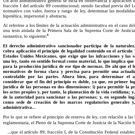
Un acto administrativo general se dicta en observancia y aplicación e
fracción I del artículo 89 constitucional; siendo facultad previa del 
normativo con valor, fuerza y rango de ley, determinar las modalidad
hipotética, impersonal y abstracta.
Al referirse a los límites de la actuación administrativa en el caso d
una tesis aislada de la Primera Sala de la Suprema Corte de Justici
6
sustantiva, lo siguiente:
El derecho administrativo sancionador participa de la naturalez
cobra aplicación el principio de legalidad contenido en el artículo 
Estados Unidos Mexicanos, que exige que las infracciones y las 
una ley, tanto en sentido formal como material, lo que implica que
para la producción jurídica de ese tipo de normas. De ahí que el l
normativos de forma clara y precisa para permitir una actualiza
controlable por las partes. Ahora bien, para determinar el a
considerar que el fin del principio es doble, ya que, en primer lu
jurídica de las personas en dos dimensiones: i) para permitir la pr
los actos propios y, por tanto, la planeación de la vida cotidiana; y
de la autoridad para sancionar a las personas; y, en segundo luga
como sede de creación de los marcos regulatorios generales y, 
administrativa...
Por lo que se refiere al principio de reserva de ley, con relación a las
reglamentaria, el Pleno de la Suprema Corte de Justicia de la Nación 
...que el artículo 89, fracción I, de la Constitución Federal estable