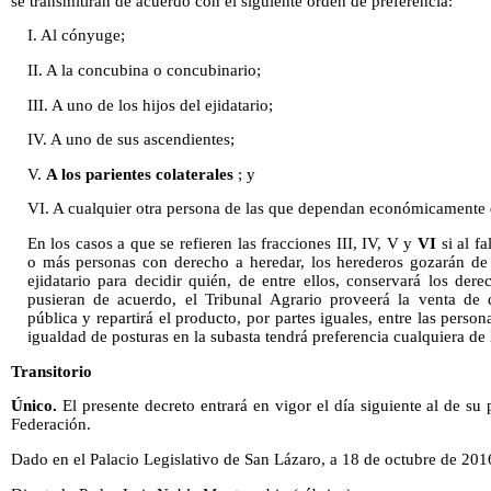
se transmitirán de acuerdo con el siguiente orden de preferencia:
I. Al cónyuge;
II. A la concubina o concubinario;
III. A uno de los hijos del ejidatario;
IV. A uno de sus ascendientes;
V.
A los parientes colaterales
; y
VI. A cualquier otra persona de las que dependan económicamente 
En los casos a que se refieren las fracciones III, IV, V y
VI
si al fa
o más personas con derecho a heredar, los herederos gozarán de 
ejidatario para decidir quién, de entre ellos, conservará los der
pusieran de acuerdo, el Tribunal Agrario proveerá la venta de 
pública y repartirá el producto, por partes iguales, entre las pers
igualdad de posturas en la subasta tendrá preferencia cualquiera de 
Transitorio
Único.
El presente decreto entrará en vigor el día siguiente al de su 
Federación.
Dado en el Palacio Legislativo de San Lázaro, a 18 de octubre de 201