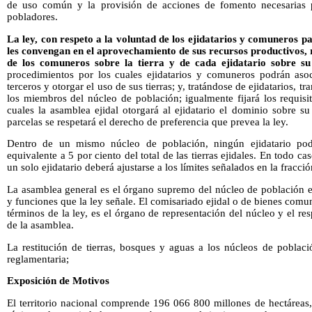
de uso común y la provisión de acciones de fomento necesarias p
pobladores.
La ley, con respeto a la voluntad de los ejidatarios y comuneros p
les convengan en el aprovechamiento de sus recursos productivos, r
de los comuneros sobre la tierra y de cada ejidatario sobre su
procedimientos por los cuales ejidatarios y comuneros podrán asoc
terceros y otorgar el uso de sus tierras; y, tratándose de ejidatarios, t
los miembros del núcleo de población; igualmente fijará los requis
cuales la asamblea ejidal otorgará al ejidatario el dominio sobre s
parcelas se respetará el derecho de preferencia que prevea la ley.
Dentro de un mismo núcleo de población, ningún ejidatario podr
equivalente a 5 por ciento del total de las tierras ejidales. En todo cas
un solo ejidatario deberá ajustarse a los límites señalados en la fracci
La asamblea general es el órgano supremo del núcleo de población e
y funciones que la ley señale. El comisariado ejidal o de bienes comu
términos de la ley, es el órgano de representación del núcleo y el re
de la asamblea.
La restitución de tierras, bosques y aguas a los núcleos de poblaci
reglamentaria;
Exposición de Motivos
El territorio nacional comprende 196 066 800 millones de hectáreas, 