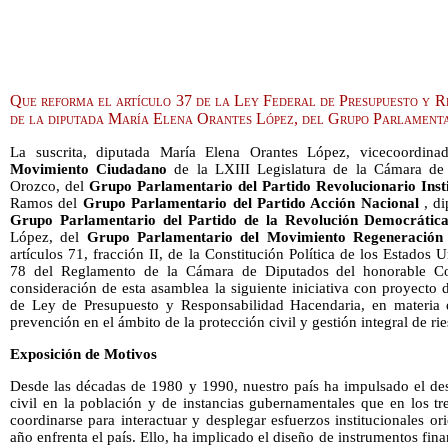
Que reforma el artículo 37 de la Ley Federal de Presupuesto y R
de la diputada María Elena Orantes López, del Grupo Parlament
La suscrita, diputada María Elena Orantes López, vicecoordin
Movimiento Ciudadano
de la LXIII Legislatura de la Cámara de
Orozco, del
Grupo Parlamentario del Partido Revolucionario Insti
Ramos del
Grupo Parlamentario del Partido Acción Nacional
, di
Grupo Parlamentario del Partido de la Revolución Democrátic
López, del
Grupo Parlamentario del Movimiento Regeneración
artículos 71, fracción II, de la Constitución Política de los Estados
78 del Reglamento de la Cámara de Diputados del honorable C
consideración de esta asamblea la siguiente iniciativa con proyecto 
de Ley de Presupuesto y Responsabilidad Hacendaria, en materia de
prevención en el ámbito de la protección civil y gestión integral de ri
Exposición de Motivos
Desde las décadas de 1980 y 1990, nuestro país ha impulsado el des
civil en la población y de instancias gubernamentales que en los t
coordinarse para interactuar y desplegar esfuerzos institucionales or
año enfrenta el país. Ello, ha implicado el diseño de instrumentos fin