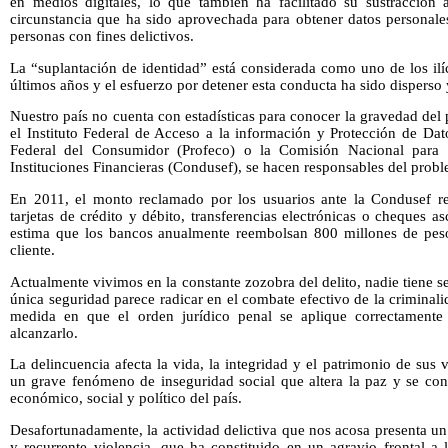
en medios digitales, lo que también ha facilitado su sustracción 
circunstancia que ha sido aprovechada para obtener datos personales
personas con fines delictivos.
La “suplantación de identidad” está considerada como uno de los ilí
últimos años y el esfuerzo por detener esta conducta ha sido disperso 
Nuestro país no cuenta con estadísticas para conocer la gravedad de
el Instituto Federal de Acceso a la información y Protección de Dat
Federal del Consumidor (Profeco) o la Comisión Nacional para 
Instituciones Financieras (Condusef), se hacen responsables del prob
En 2011, el monto reclamado por los usuarios ante la Condusef re
tarjetas de crédito y débito, transferencias electrónicas o cheques 
estima que los bancos anualmente reembolsan 800 millones de peso
cliente.
Actualmente vivimos en la constante zozobra del delito, nadie tiene s
única seguridad parece radicar en el combate efectivo de la criminali
medida en que el orden jurídico penal se aplique correctamente
alcanzarlo.
La delincuencia afecta la vida, la integridad y el patrimonio de sus
un grave fenómeno de inseguridad social que altera la paz y se cons
económico, social y político del país.
Desafortunadamente, la actividad delictiva que nos acosa presenta un
y recurrente violencia, que ha constituido en un agravio frontal a 