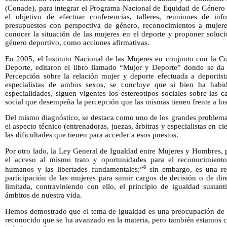
(Conade), para integrar el Programa Nacional de Equidad de Género 
el objetivo de efectuar conferencias, talleres, reuniones de inf
presupuestos con perspectiva de género, reconocimientos a mujere
conocer la situación de las mujeres en el deporte y proponer soluc
género deportivo, como acciones afirmativas.
En 2005, el Instituto Nacional de las Mujeres en conjunto con la C
Deporte, editaron el libro llamado “Mujer y Deporte” donde se da
Percepción sobre la relación mujer y deporte efectuada a deportista
especialistas de ambos sexos, se concluye que si bien ha habi
especialidades, siguen vigentes los estereotipos sociales sobre las c
social que desempeña la percepción que las mismas tienen frente a los
Del mismo diagnóstico, se destaca como uno de los grandes problemas
el aspecto técnico (entrenadoras, juezas, árbitras y especialistas en c
las dificultades que tienen para acceder a esos puestos.
Por otro lado, la Ley General de Igualdad entre Mujeres y Hombres, p
el acceso al mismo trato y oportunidades para el reconocimiento
6
humanos y las libertades fundamentales;”
sin embargo, es una rea
participación de las mujeres para sumir cargos de decisión o de di
limitada, contraviniendo con ello, el principio de igualdad sustan
ámbitos de nuestra vida.
Hemos demostrado que el tema de igualdad es una preocupación de 
reconocido que se ha avanzado en la materia, pero también estamos 