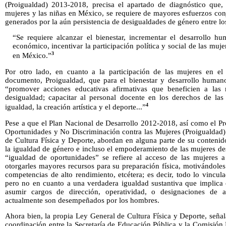
(Proigualdad) 2013-2018, precisa el apartado de diagnóstico que, 
mujeres y las niñas en México, se requiere de mayores esfuerzos con
generados por la aún persistencia de desigualdades de género entre lo
“Se requiere alcanzar el bienestar, incrementar el desarrollo h
económico, incentivar la participación política y social de las muje
3
en México.”
Por otro lado, en cuanto a la participación de las mujeres en el
documento, Proigualdad, que para el bienestar y desarrollo humano
“promover acciones educativas afirmativas que beneficien a las 
desigualdad; capacitar al personal docente en los derechos de las
4
igualdad, la creación artística y el deporte...”
Pese a que el Plan Nacional de Desarrollo 2012-2018, así como el P
Oportunidades y No Discriminación contra las Mujeres (Proigualdad)
de Cultura Física y Deporte, abordan en alguna parte de su contenid
la igualdad de género e incluso el empoderamiento de las mujeres desd
“igualdad de oportunidades” se refiere al acceso de las mujeres a 
otorgarles mayores recursos para su preparación física, motivándoles
competencias de alto rendimiento, etcétera; es decir, todo lo vincula
pero no en cuanto a una verdadera igualdad sustantiva que implica 
asumir cargos de dirección, operatividad, o designaciones de a
actualmente son desempeñados por los hombres.
Ahora bien, la propia Ley General de Cultura Física y Deporte, señala
coordinación entre la Secretaría de Educación Pública y la Comisión