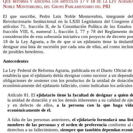
Que reforma y adiciona los artículos 17 y 18 de la Ley Agraria
Noble Monterrubio, del Grupo Parlamentario del PRI
El que suscribe, Pedro Luis Noble Monterrubio, integrante de
Revolucionario Institucional en la LXIII Legislatura del Congreso
artículos 71, fracción II, de la Constitución Política de los Estad
fracción VIII, 6, numeral 1, fracción I, 77 y 78 del Reglamento 
consideración de esta soberanía iniciativa con proyecto de decreto por
18 de la Ley Agraria, a fin de que si un ejidatario tiene la titula
designar una lista de sucesión por cada una de ellas, así como incluir 
de posibles herederos.
Antecedentes
La Ley Federal de Reforma Agraria, publicada en el Diario Oficial de 
establecía que el ejidatario debía designar como sucesor a un depend
obligaciones de sostener con los productos de la unidad de dotació
económicamente del ejidatario fallecido, como indicaban los artículos
Artículo 81. El
ejidatario tiene la facultad de designar a quien 
la unidad de dotación y en los demás inherentes a su calidad de eji
y en defecto de ellos,
a la persona con la que haga vida
económicamente de él.
A falta de las personas anteriores,
el ejidatario formulará una lis
nombres de las personas y el orden de preferencia
conforme al c
derechos a su fallecimiento,
siempre que también dependan econó