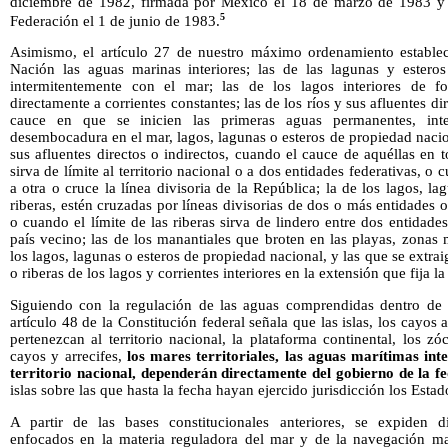
diciembre de 1982, firmada por México el 18 de marzo de 1983 y p
5
Federación el 1 de junio de 1983.
Asimismo, el artículo 27 de nuestro máximo ordenamiento estable
Nación las aguas marinas interiores; las de las lagunas y este
intermitentemente con el mar; las de los lagos interiores de f
directamente a corrientes constantes; las de los ríos y sus afluentes di
cauce en que se inicien las primeras aguas permanentes, inter
desembocadura en el mar, lagos, lagunas o esteros de propiedad nacion
sus afluentes directos o indirectos, cuando el cauce de aquéllas en t
sirva de límite al territorio nacional o a dos entidades federativas, o
a otra o cruce la línea divisoria de la República; la de los lagos, l
riberas, estén cruzadas por líneas divisorias de dos o más entidades 
o cuando el límite de las riberas sirva de lindero entre dos entidade
país vecino; las de los manantiales que broten en las playas, zonas 
los lagos, lagunas o esteros de propiedad nacional, y las que se extrai
o riberas de los lagos y corrientes interiores en la extensión que fija la 
Siguiendo con la regulación de las aguas comprendidas dentro de los
artículo 48 de la Constitución federal señala que las islas, los cayos
pertenezcan al territorio nacional, la plataforma continental, los zó
cayos y arrecifes,
los mares territoriales, las aguas marítimas inte
territorio nacional, dependerán directamente del gobierno de la f
islas sobre las que hasta la fecha hayan ejercido jurisdicción los Estad
A partir de las bases constitucionales anteriores, se expiden d
enfocados en la materia reguladora del mar y de la navegación ma