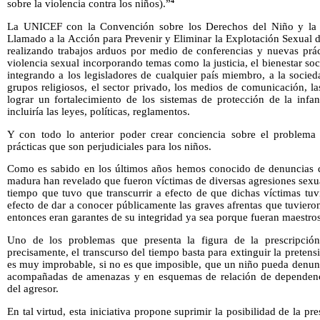
4
sobre la violencia contra los niños).”
La UNICEF con la Convención sobre los Derechos del Niño y la D
Llamado a la Acción para Prevenir y Eliminar la Explotación Sexual 
realizando trabajos arduos por medio de conferencias y nuevas prác
violencia sexual incorporando temas como la justicia, el bienestar soc
integrando a los legisladores de cualquier país miembro, a la socieda
grupos religiosos, el sector privado, los medios de comunicación, la
lograr un fortalecimiento de los sistemas de protección de la infan
incluiría las leyes, políticas, reglamentos.
Y con todo lo anterior poder crear conciencia sobre el problema
prácticas que son perjudiciales para los niños.
Como es sabido en los últimos años hemos conocido de denuncias d
madura han revelado que fueron víctimas de diversas agresiones sexua
tiempo que tuvo que transcurrir a efecto de que dichas víctimas tuv
efecto de dar a conocer públicamente las graves afrentas que tuvier
entonces eran garantes de su integridad ya sea porque fueran maestros,
Uno de los problemas que presenta la figura de la prescripción
precisamente, el transcurso del tiempo basta para extinguir la preten
es muy improbable, si no es que imposible, que un niño pueda denunc
acompañadas de amenazas y en esquemas de relación de dependenc
del agresor.
En tal virtud, esta iniciativa propone suprimir la posibilidad de la pre