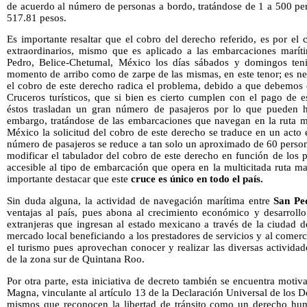
de acuerdo al número de personas a bordo, tratándose de 1 a 500 per
517.81 pesos.
Es importante resaltar que el cobro del derecho referido, es por el 
extraordinarios, mismo que es aplicado a las embarcaciones marít
Pedro, Belice-Chetumal, México los días sábados y domingos ten
momento de arribo como de zarpe de las mismas, en este tenor; es ne
el cobro de este derecho radica el problema, debido a que debemos c
Cruceros turísticos, que si bien es cierto cumplen con el pago de 
éstos trasladan un gran número de pasajeros por lo que pueden h
embargo, tratándose de las embarcaciones que navegan en la ruta m
México la solicitud del cobro de este derecho se traduce en un acto
número de pasajeros se reduce a tan solo un aproximado de 60 person
modificar el tabulador del cobro de este derecho en función de los p
accesible al tipo de embarcación que opera en la multicitada ruta mar
importante destacar que este
cruce es único en todo el país.
Sin duda alguna, la actividad de navegación marítima entre
San Pe
ventajas al país, pues abona al crecimiento económico y desarrollo
extranjeras que ingresan al estado mexicano a través de la ciudad d
mercado local beneficiando a los prestadores de servicios y al comerci
el turismo pues aprovechan conocer y realizar las diversas actividade
de la zona sur de Quintana Roo.
Por otra parte, esta iniciativa de decreto también se encuentra motiv
Magna, vinculante al artículo 13 de la Declaración Universal de lo
mismos que reconocen la libertad de tránsito como un derecho hu