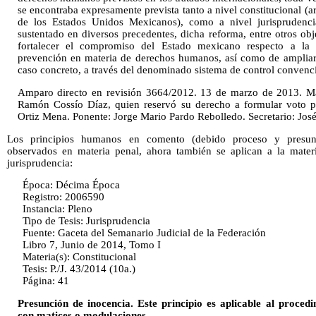
se encontraba expresamente prevista tanto a nivel constitucional (ar
de los Estados Unidos Mexicanos), como a nivel jurisprudenci
sustentado en diversos precedentes, dicha reforma, entre otros obje
fortalecer el compromiso del Estado mexicano respecto a la 
prevención en materia de derechos humanos, así como de ampliar y 
caso concreto, a través del denominado sistema de control convenc
Amparo directo en revisión 3664/2012. 13 de marzo de 2013. May
Ramón Cossío Díaz, quien reservó su derecho a formular voto par
Ortiz Mena. Ponente: Jorge Mario Pardo Rebolledo. Secretario: Jos
Los principios humanos en comento (debido proceso y presunc
observados en materia penal, ahora también se aplican a la materia
jurisprudencia:
Época: Décima Época
Registro: 2006590
Instancia: Pleno
Tipo de Tesis: Jurisprudencia
Fuente: Gaceta del Semanario Judicial de la Federación
Libro 7, Junio de 2014, Tomo I
Materia(s): Constitucional
Tesis: P./J. 43/2014 (10a.)
Página: 41
Presunción de inocencia. Este principio es aplicable al proced
con matices o modulaciones.