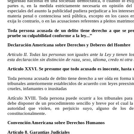
seguridad nacional en una sociedad democrática, o cuando lo exija
partes o, en la medida estrictamente necesaria en opinión del 
especiales del asunto la publicidad pudiera perjudicar a los intereses
materia penal o contenciosa será pública, excepto en los casos 
exija lo contrario, o en las acusaciones referentes a pleitos matrimon
Toda persona acusada de un delito tiene derecho a que se pr
pruebe su culpabilidad conforme a la ley...”
Declaración Americana sobre Derechos y Deberes del Hombre
Artículo II. Todas las personas son iguales ante la Ley y tienen 
esta declaración sin distinción de raza, sexo, idioma, credo ni otra
Artículo XXVI. Se presume que todo acusado es inocente, hasta q
Toda persona acusada de delito tiene derecho a ser oída en forma i
tribunales anteriormente establecidos de acuerdo con leyes preexis
crueles, infamantes o inusitadas
Artículo XVIII. Toda persona puede ocurrir a los tribunales par
debe disponer de un procedimiento sencillo y breve por el cual la 
autoridad que violen, en perjuicio suyo, alguno de los de
constitucionalmente.
Convención Americana sobre Derechos Humanos
Artículo 8. Garantías Judiciales