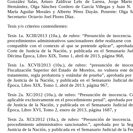
González Salas, Arturo Zaldívar Lelo de Larrea, Jorge Mario
Hernández, Olga Sánchez Cordero de García Villegas y Juan N. S
María Aguilar Morales y Alberto Pérez Dayán. Ponente: Olga S
Secretario: Octavio Joel Flores Díaz.
Tesis y/o criterios contendientes:
Tesis 1a. XCIII/2013 (10a.), de rubro: “Presunción de inocencia.
procedimientos administrativos sancionadores debe realizarse con 
compatible con el contexto al que se pretende aplicar”, aprobad
Corte de Justicia de la Nación, y publicada en el Semanario Jud
Décima Época, Libro XIX, Tomo 1, abril de 2013, página 968,
Tesis 1a. XCVII/2013 (10a.), de rubro: “presunción de inoce
Fiscalización Superior del Estado de Morelos, no vulnera este d
tratamiento, regla probatoria y estándar de prueba”, aprobada por
de Justicia de la Nación, y publicada en el Semanario Judicial 
Época, Libro XIX, Tomo 1, abril de 2013, página 967,
Tesis 2a. XC/2012 (10a.), de rubro: “Presunción de inocencia. Co
aplicable exclusivamente en el procedimiento penal”, aprobada por
de Justicia de la Nación, y publicada en el Semanario Judicial 
Época, Libro XVI, Tomo 2, enero de 2013, página 1687, y
Tesis 2a. XCI/2012 (10a.), de rubro: “Presunción de inocencia.
procedimiento administrativo sancionador.”, aprobada por la S
Justicia de la Nación, y publicada en el Semanario Judicial de la 