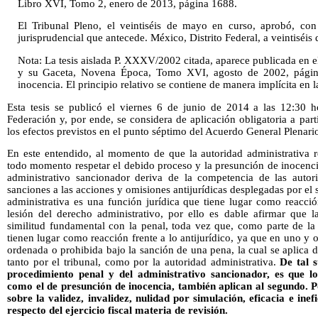
Libro XVI, Tomo 2, enero de 2013, página 1688.
El Tribunal Pleno, el veintiséis de mayo en curso, aprobó, con
jurisprudencial que antecede. México, Distrito Federal, a veintiséis
Nota: La tesis aislada P. XXXV/2002 citada, aparece publicada en e
y su Gaceta, Novena Época, Tomo XVI, agosto de 2002, página
inocencia. El principio relativo se contiene de manera implícita en l
Esta tesis se publicó el viernes 6 de junio de 2014 a las 12:30 h
Federación y, por ende, se considera de aplicación obligatoria a part
los efectos previstos en el punto séptimo del Acuerdo General Plenari
En este entendido, al momento de que la autoridad administrativa re
todo momento respetar el debido proceso y la presunción de inocenci
administrativo sancionador deriva de la competencia de las autor
sanciones a las acciones y omisiones antijurídicas desplegadas por el 
administrativa es una función jurídica que tiene lugar como reacción 
lesión del derecho administrativo, por ello es dable afirmar que l
similitud fundamental con la penal, toda vez que, como parte de la
tienen lugar como reacción frente a lo antijurídico, ya que en uno y
ordenada o prohibida bajo la sanción de una pena, la cual se aplica 
tanto por el tribunal, como por la autoridad administrativa.
De tal s
procedimiento penal y del administrativo sancionador, es que lo
como el de presunción de inocencia, también aplican al segundo. P
sobre la validez, invalidez, nulidad por simulación, eficacia e inef
respecto del ejercicio fiscal materia de revisión.