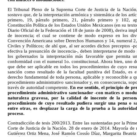
El Tribunal Pleno de la Suprema Corte de Justicia de la Nación
sostuvo que, de la interpretación armónica y sistemática de los artí
primero, 19, párrafo primero, 21, párrafo primero y 102, a
Constitución Política de los Estados Unidos Mexicanos (en su texto 
Diario Oficial de la Federación el 18 de junio de 2008), deriva imp
de inocencia; el cual se contiene de modo expreso en los dive
Convención Americana sobre Derechos Humanos y 14, numeral 2, d
Civiles y Políticos; de ahí que, al ser acordes dichos preceptos -p
efectiva la presunción de inocencia-, deben interpretarse de modo s
los gobernados la interpretación más favorable que permita un
conformidad con el numeral 1o. constitucional. Ahora bien, uno de
que debe ser aplicable en todos los procedimientos de cuyo resu
sanción como resultado de la facultad punitiva del Estado, es 
derecho fundamental de toda persona, aplicable y reconocible a q
procedimiento administrativo sancionador y, en consecuencia, sopor
través de autoridad competente.
En ese sentido, el principio de pr
procedimiento administrativo sancionador -con matices o modula
naturaleza gravosa, por la calidad de inocente de la perso
procedimiento de cuyo resultado pudiera surgir una pena o sa
entre otras, es desplazar la carga de la prueba a la autoridad
proceso.
Contradicción de tesis 200/2013. Entre las sustentadas por la Pri
Corte de Justicia de la Nación. 28 de enero de 2014. Mayoría de 
Gutiérrez Ortiz Mena, José Ramón Cossío Díaz, Margarita Beatri