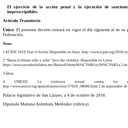
El ejercicio de la acción penal y la ejecución de sancione
imprescriptibles.
Artículo Transitorio
Único.
El presente decreto entrará en vigor el día siguiente al de su 
Federación.
Notas
1 ECPAT 2016 Year of Action Disponible en línea: http://www.ecpat.org/2016-ye
2 “Hasta el último niño y niña” Save the children. Disponible en Línea:
https://www.savethechildren.mx/HastaelUltimoNi%C3%B1oyNi%C3%B1a 2 de 
3 Ídem
4 UNICEF, La violencia sexual contra los niñ
http://www.unicef.org/spanish/protection/57929_58006.html 2 de septiembre d
Palacio legislativo de San Lázaro, a 4 de octubre de 2016.
Diputada Mariana Arámbula Meléndez (rúbrica)