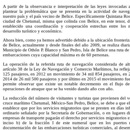
A partir de la observancia e interpretación de las leyes invocadas 
plantear la problemática que se presenta en la actividad de naveg
nuestro país y el país vecino de Belice. Específicamente Quintana Roo, 
ciudad de Chetumal, misma que colinda con Belice, en este tenor, d
establecido una coordinación y cooperación estrechas entre los
desarrollo turístico y económico.
Ahora bien, como ya hemos advertido debido a la ubicación fronteriz
de Belice, actualmente y desde finales del año 2009, se realiza dia
Municipio de Othón P. Blanco y San Pedro, Isla de Belice una ruta de
embarcaciones cuya capacidad máxima es de 60 personas.
La operación de la referida ruta de navegación considerada de al
artículo 38 de la Ley de Navegación y Comercio Marítimos, ha refle
125 pasajeros, en 2012 un movimiento de 34 mil 854 pasajeros, en 2
2014 de 26 mil 500 pasajeros y por último en 2015 el movimiento fue
permite observar que existe un notable decremento en el flujo de
operaciones de atraque que se ha venido dando año con año.
La reducción del número de visitantes y turistas que provienen del 
cruce marítimo Chetumal, México-San Pedro, Belice, se debe a que el
establece que por los servicios migratorios que se presten en días in
ordinario señalado por la Secretaría de Gobernación, o en lugares dis
empresas de transporte pagarán el derecho por servicios migratorios ex
inciso b) de la fracción I de este numeral que en los puertos 
documentación de las embarcaciones turísticas comerciales, al dese