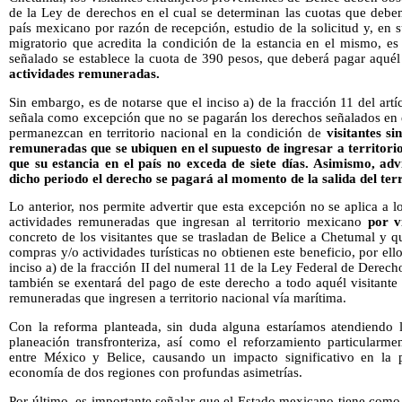
de la Ley de derechos en el cual se determinan las cuotas que deben
país mexicano por razón de recepción, estudio de la solicitud y, en
migratorio que acredita la condición de la estancia en el mismo, es 
señalado se establece la cuota de 390 pesos, que deberá pagar aqué
actividades remuneradas.
Sin embargo, es de notarse que el inciso a) de la fracción 11 del ar
señala como excepción que no se pagarán los derechos señalados en e
permanezcan en territorio nacional en la condición de
visitantes s
remuneradas que se ubiquen en el supuesto de ingresar a territorio
que su estancia en el país no exceda de siete días. Asimismo, ad
dicho periodo el derecho se pagará al momento de la salida del terr
Lo anterior, nos permite advertir que esta excepción no se aplica a lo
actividades remuneradas que ingresan al territorio mexicano
por v
concreto de los visitantes que se trasladan de Belice a Chetumal y qu
compras y/o actividades turísticas no obtienen este beneficio, por el
inciso a) de la fracción II del numeral 11 de la Ley Federal de Derec
también se exentará del pago de este derecho a todo aquél visitante 
remuneradas que ingresen a territorio nacional vía marítima.
Con la reforma planteada, sin duda alguna estaríamos atendiendo 
planeación transfronteriza, así como el reforzamiento particularmen
entre México y Belice, causando un impacto significativo en la p
economía de dos regiones con profundas asimetrías.
Por último, es importante señalar que el Estado mexicano tiene como