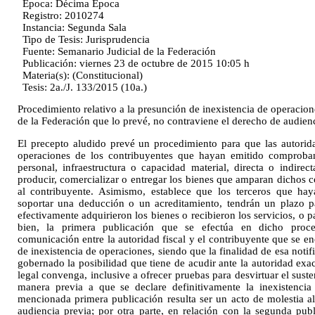
Época: Décima Época
Registro: 2010274
Instancia: Segunda Sala
Tipo de Tesis: Jurisprudencia
Fuente: Semanario Judicial de la Federación
Publicación: viernes 23 de octubre de 2015 10:05 h
Materia(s): (Constitucional)
Tesis: 2a./J. 133/2015 (10a.)
Procedimiento relativo a la presunción de inexistencia de operacion
de la Federación que lo prevé, no contraviene el derecho de audienc
El precepto aludido prevé un procedimiento para que las autorid
operaciones de los contribuyentes que hayan emitido comprobant
personal, infraestructura o capacidad material, directa o indirec
producir, comercializar o entregar los bienes que amparan dichos 
al contribuyente. Asimismo, establece que los terceros que hay
soportar una deducción o un acreditamiento, tendrán un plazo p
efectivamente adquirieron los bienes o recibieron los servicios, o pa
bien, la primera publicación que se efectúa en dicho proc
comunicación entre la autoridad fiscal y el contribuyente que se e
de inexistencia de operaciones, siendo que la finalidad de esa noti
gobernado la posibilidad que tiene de acudir ante la autoridad exac
legal convenga, inclusive a ofrecer pruebas para desvirtuar el suste
manera previa a que se declare definitivamente la inexistencia
mencionada primera publicación resulta ser un acto de molestia al
audiencia previa; por otra parte, en relación con la segunda publ