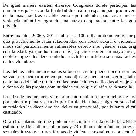
De igual manera existen diversos Congresos donde participan las
numerosos países con la finalidad de crear un espacio para promover
de buenas prácticas estableciendo oportunidades para crear metas
violencia infantil y logrando una nueva cooperación entre los gobi
privado.
Entre los años 2006 y 2014 hubo casi 100 mil alumbramientos por 
que probablemente están relacionados con abuso sexual o violencia
niños son particularmente vulnerables debido a su género, raza, ori
con la edad, ya que los niños más pequeños corren un mayor riesgo 
debido a que ellos tienen miedo a decir lo ocurrido o son más fácile
de los violadores.
Los delitos antes mencionados si bien es cierto pueden ocurrir en lo
se van a preocupar o creen que sus hijos se encuentran seguros, tale
de trabajo del padre o tutor, en las instalaciones dedicadas al viaje y
o dentro de las propias comunidades en las que el niño se desarrolla.
La cifra de los menores va en aumento debido a que muchos de los j
por miedo o pena y cuando por fin deciden hacer algo en su edad a
autoridades les dicen que ese delito ya prescribió, por lo tanto el c
castigado.
Otra cifra alarmante que podemos encontrar en datos de la UNIC
estimó que 150 millones de niñas y 73 millones de niños menores d
sexuales forzadas u otras formas de violencia sexual con contacto f