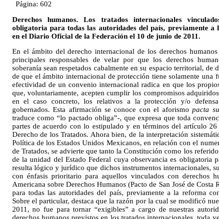
Página: 602
Derechos humanos. Los tratados internacionales vinculad
obligatoria para todas las autoridades del país, previamente a 
en el Diario Oficial de la Federación el 10 de junio de 2011.
En el ámbito del derecho internacional de los derechos humanos 
principales responsables de velar por que los derechos human
soberanía sean respetados cabalmente en su espacio territorial, de d
de que el ámbito internacional de protección tiene solamente una 
efectividad de un convenio internacional radica en que los propio
que, voluntariamente, acepten cumplir los compromisos adquiridos 
en el caso concreto, los relativos a la protección y/o defen
gobernados. Esta afirmación se conoce con el aforismo
pacta s
traduce como “lo pactado obliga”-, que expresa que toda convenc
partes de acuerdo con lo estipulado y en términos del artículo 2
Derecho de los Tratados. Ahora bien, de la interpretación sistemáti
Política de los Estados Unidos Mexicanos, en relación con el numer
de Tratados, se advierte que tanto la Constitución como los referid
de la unidad del Estado Federal cuya observancia es obligatoria p
resulta lógico y jurídico que dichos instrumentos internacionales, su
con énfasis prioritario para aquellos vinculados con derechos
Americana sobre Derechos Humanos (Pacto de San José de Costa Ri
para todas las autoridades del país, previamente a la reforma co
Sobre el particular, destaca que la razón por la cual se modificó nu
2011, no fue para tornar “exigibles” a cargo de nuestras autorid
derechos humanos previstos en los tratados internacionales, toda ve