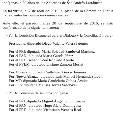
indígenas, a 20 años de los Acuerdos de San Andrés Larráinzar.
En tal virtud, el 7 de abril de 2016, el pleno de la Cámara de Dipu
trabajo entre las comisiones mencionadas.
Ante ello, el pasado martes 20 de septiembre de 2016, se inst
conformado de la siguiente manera:
• Por la Comisión Bicameral para el Diálogo y la Conciliación para 
Presidente: diputado Diego Valente Valera Fuentes
Por el PRI: diputada María Soledad Sandoval Martínez
Por el PAN: diputada María García Pérez
Por el PRD: senador Zoé Robledo Aburto
Por el PVEM: diputado Enrique Zamora Morlet
Por Morena: diputado Cuitláhuac García Jiménez
Por Nueva Alianza: diputado Luis Manuel Hernández León
Por MC: diputada María Candelaria Ochoa Ávalos
Por PES: diputada Melissa Torres Sandoval
• Por la Comisión de Asuntos Indígenas:
Por el PRI: diputado Miguel Ángel Sulub Caamal
Por el PAN: diputado Hugo Alejo Domínguez
Por el PRD: diputado Victoriano Wences Real