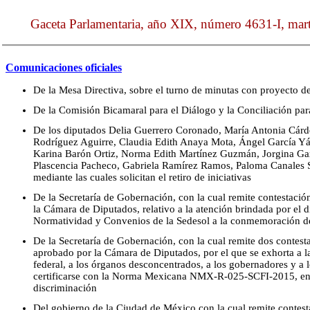
Gaceta Parlamentaria, año XIX, número 4631-I, mart
Comunicaciones oficiales
De la Mesa Directiva, sobre el turno de minutas con proyecto d
De la Comisión Bicamaral para el Diálogo y la Conciliación par
De los diputados Delia Guerrero Coronado, María Antonia Cárd
Rodríguez Aguirre, Claudia Edith Anaya Mota, Ángel García Yáñ
Karina Barón Ortiz, Norma Edith Martínez Guzmán, Jorgina Ga
Plascencia Pacheco, Gabriela Ramírez Ramos, Paloma Canales 
mediante las cuales solicitan el retiro de iniciativas
De la Secretaría de Gobernación, con la cual remite contestaci
la Cámara de Diputados, relativo a la atención brindada por el d
Normatividad y Convenios de la Sedesol a la conmemoración d
De la Secretaría de Gobernación, con la cual remite dos contest
aprobado por la Cámara de Diputados, por el que se exhorta a la
federal, a los órganos desconcentrados, a los gobernadores y a 
certificarse con la Norma Mexicana NMX-R-025-SCFI-2015, en 
discriminación
Del gobierno de la Ciudad de México con la cual remite contes