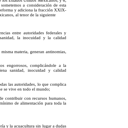
 de los Estados Unidos Mexicanos; y 6,
 sometemos a consideración de esta
 reforma y adiciona la fracción XXIX-
icanos, al tenor de la siguiente
ncias entre autoridades federales y
sanidad, la inocuidad y la calidad
la misma materia, generan antinomias,
ntos engorrosos, complicándole a la
lena sanidad, inocuidad y calidad
todas las autoridades, lo que complica
ue se vive en todo el mundo;
 de contribuir con recursos humanos,
o mínimo de alimentación para toda la
ría y la acuacultura sin lugar a dudas