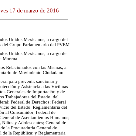
eves 17 de marzo de 2016
stados Unidos Mexicanos, a cargo del
es del Grupo Parlamentario del PVEM
stados Unidos Mexicanos, a cargo de
de Morena
cios Relacionados con las Mismas, a
mentario de Movimiento Ciudadano
eral para prevenir, sancionar y
rotección y Asistencia a las Víctimas
stos Generales de Importación y de
los Trabajadores del Estado; del
deral; Federal de Derechos; Federal
rvicio del Estado, Reglamentaria del
ión al Consumidor; Federal de
s; General de Asentamientos Humanos;
, Niños y Adolescentes; General de
 de la Procuraduría General de
al de la República; y Reglamentaria