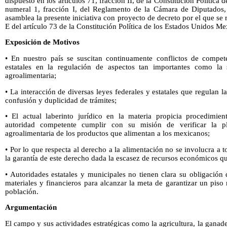
dispuesto en los artículos 71, fracción II, de la Constitución Política
numeral 1, fracción I, del Reglamento de la Cámara de Diputados,
asamblea la presente iniciativa con proyecto de decreto por el que se
E del artículo 73 de la Constitución Política de los Estados Unidos Mex
Exposición de Motivos
• En nuestro país se suscitan continuamente conflictos de compete
estatales en la regulación de aspectos tan importantes como la 
agroalimentaria;
• La interacción de diversas leyes federales y estatales que regulan 
confusión y duplicidad de trámites;
• El actual laberinto jurídico en la materia propicia procedimie
autoridad competente cumplir con su misión de verificar la p
agroalimentaria de los productos que alimentan a los mexicanos;
• Por lo que respecta al derecho a la alimentación no se involucra a 
la garantía de este derecho dada la escasez de recursos económicos q
• Autoridades estatales y municipales no tienen clara su obligación
materiales y financieros para alcanzar la meta de garantizar un pis
población.
Argumentación
El campo y sus actividades estratégicas como la agricultura, la ganade