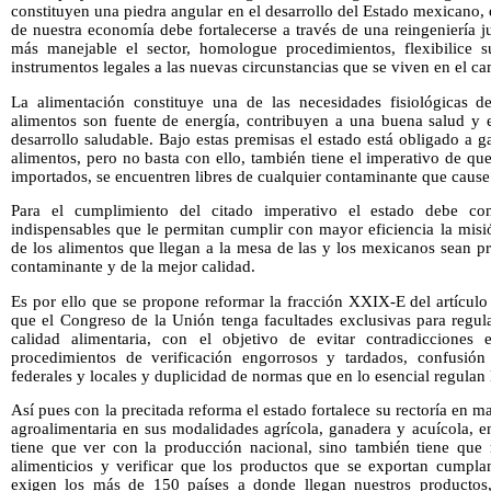
constituyen una piedra angular en el desarrollo del Estado mexicano, 
de nuestra economía debe fortalecerse a través de una reingeniería 
más manejable el sector, homologue procedimientos, flexibilice s
instrumentos legales a las nuevas circunstancias que se viven en el 
La alimentación constituye una de las necesidades fisiológicas d
alimentos son fuente de energía, contribuyen a una buena salud y 
desarrollo saludable. Bajo estas premisas el estado está obligado a g
alimentos, pero no basta con ello, también tiene el imperativo de qu
importados, se encuentren libres de cualquier contaminante que cause 
Para el cumplimiento del citado imperativo el estado debe cont
indispensables que le permitan cumplir con mayor eficiencia la misi
de los alimentos que llegan a la mesa de las y los mexicanos sean pr
contaminante y de la mejor calidad.
Es por ello que se propone reformar la fracción XXIX-E del artículo
que el Congreso de la Unión tenga facultades exclusivas para regul
calidad alimentaria, con el objetivo de evitar contradicciones e
procedimientos de verificación engorrosos y tardados, confusión
federales y locales y duplicidad de normas que en lo esencial regulan
Así pues con la precitada reforma el estado fortalece su rectoría en m
agroalimentaria en sus modalidades agrícola, ganadera y acuícola, e
tiene que ver con la producción nacional, sino también tiene que 
alimenticios y verificar que los productos que se exportan cumpla
exigen los más de 150 países a donde llegan nuestros productos,