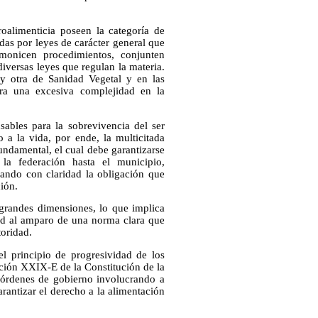
oalimenticia poseen la categoría de
das por leyes de carácter general que
rmonicen procedimientos, conjunten
iversas leyes que regulan la materia.
y otra de Sanidad Vegetal y en las
era una excesiva complejidad en la
ables para la sobrevivencia del ser
 a la vida, por ende, la multicitada
ndamental, el cual debe garantizarse
la federación hasta el municipio,
sando con claridad la obligación que
ión.
 grandes dimensiones, lo que implica
dad al amparo de una norma clara que
toridad.
l principio de progresividad de los
ción XXIX-E de la Constitución de la
s órdenes de gobierno involucrando a
rantizar el derecho a la alimentación