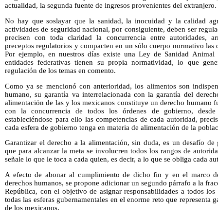
actualidad, la segunda fuente de ingresos provenientes del extranjero.
No hay que soslayar que la sanidad, la inocuidad y la calidad agr
actividades de seguridad nacional, por consiguiente, deben ser regula
precisen con toda claridad la concurrencia entre autoridades, a
preceptos regulatorios y compacten en un sólo cuerpo normativo las d
Por ejemplo, en nuestros días existe una Ley de Sanidad Animal 
entidades federativas tienen su propia normatividad, lo que gen
regulación de los temas en comento.
Como ya se mencionó con anterioridad, los alimentos son indispens
humano, su garantía va interrelacionada con la garantía del derecho
alimentación de las y los mexicanos constituye un derecho humano fu
con la concurrencia de todos los órdenes de gobierno, desde 
estableciéndose para ello las competencias de cada autoridad, preci
cada esfera de gobierno tenga en materia de alimentación de la poblac
Garantizar el derecho a la alimentación, sin duda, es un desafío de
que para alcanzar la meta se involucren todos los rangos de autori
señale lo que le toca a cada quien, es decir, a lo que se obliga cada au
A efecto de abonar al cumplimiento de dicho fin y en el marco de
derechos humanos, se propone adicionar un segundo párrafo a la frac
República, con el objetivo de asignar responsabilidades a todos lo
todas las esferas gubernamentales en el enorme reto que representa ga
de los mexicanos.