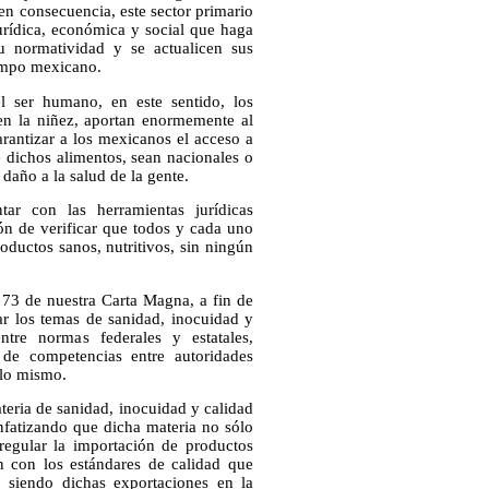
en consecuencia, este sector primario
jurídica, económica y social que haga
u normatividad y se actualicen sus
campo mexicano.
el ser humano, en este sentido, los
en la niñez, aportan enormemente al
arantizar a los mexicanos el acceso a
e dichos alimentos, sean nacionales o
daño a la salud de la gente.
ar con las herramientas jurídicas
ón de verificar que todos y cada uno
oductos sanos, nutritivos, sin ningún
 73 de nuestra Carta Magna, a fin de
ar los temas de sanidad, inocuidad y
ntre normas federales y estatales,
 de competencias entre autoridades
 lo mismo.
ateria de sanidad, inocuidad y calidad
nfatizando que dicha materia no sólo
regular la importación de productos
n con los estándares de calidad que
 siendo dichas exportaciones en la