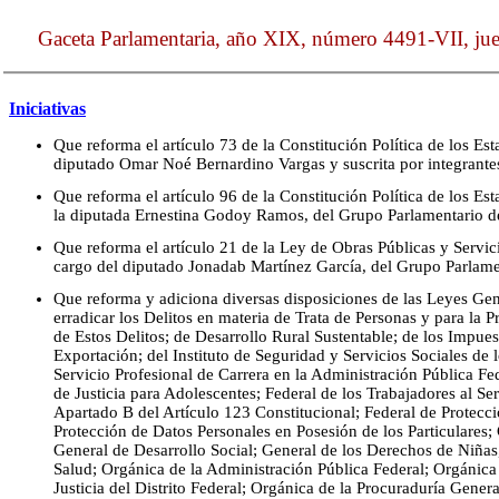
Gaceta Parlamentaria, año XIX, número 4491-VII, ju
Iniciativas
Que reforma el artículo 73 de la Constitución Política de los E
diputado Omar Noé Bernardino Vargas y suscrita por integrant
Que reforma el artículo 96 de la Constitución Política de los E
la diputada Ernestina Godoy Ramos, del Grupo Parlamentario 
Que reforma el artículo 21 de la Ley de Obras Públicas y Servi
cargo del diputado Jonadab Martínez García, del Grupo Parla
Que reforma y adiciona diversas disposiciones de las Leyes Gen
erradicar los Delitos en materia de Trata de Personas y para la P
de Estos Delitos; de Desarrollo Rural Sustentable; de los Impue
Exportación; del Instituto de Seguridad y Servicios Sociales de 
Servicio Profesional de Carrera en la Administración Pública Fe
de Justicia para Adolescentes; Federal de los Trabajadores al Se
Apartado B del Artículo 123 Constitucional; Federal de Protecc
Protección de Datos Personales en Posesión de los Particulare
General de Desarrollo Social; General de los Derechos de Niñas
Salud; Orgánica de la Administración Pública Federal; Orgánica
Justicia del Distrito Federal; Orgánica de la Procuraduría Gener