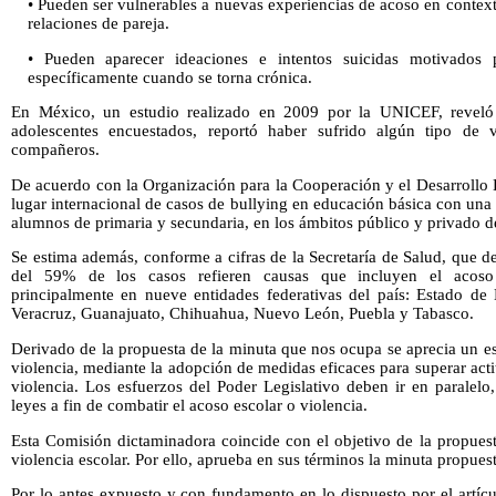
• Pueden ser vulnerables a nuevas experiencias de acoso en contexto
relaciones de pareja.
• Pueden aparecer ideaciones e intentos suicidas motivados p
específicamente cuando se torna crónica.
En México, un estudio realizado en 2009 por la UNICEF, reveló
adolescentes encuestados, reportó haber sufrido algún tipo de v
compañeros.
De acuerdo con la Organización para la Cooperación y el Desarrollo
lugar internacional de casos de bullying en educación básica con una
alumnos de primaria y secundaria, en los ámbitos público y privado d
Se estima además, conforme a cifras de la Secretaría de Salud, que de
del 59% de los casos refieren causas que incluyen el acoso f
principalmente en nueve entidades federativas del país: Estado de
Veracruz, Guanajuato, Chihuahua, Nuevo León, Puebla y Tabasco.
Derivado de la propuesta de la minuta que nos ocupa se aprecia un es
violencia, mediante la adopción de medidas eficaces para superar acti
violencia. Los esfuerzos del Poder Legislativo deben ir en paralelo
leyes a fin de combatir el acoso escolar o violencia.
Esta Comisión dictaminadora coincide con el objetivo de la propuest
violencia escolar. Por ello, aprueba en sus términos la minuta propuest
Por lo antes expuesto y con fundamento en lo dispuesto por el artícu