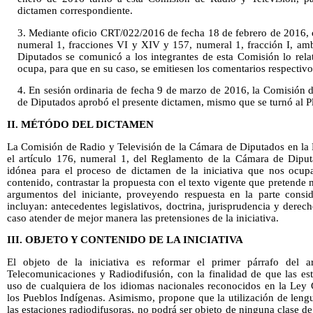
dictamen correspondiente.
3. Mediante oficio CRT/022/2016 de fecha 18 de febrero de 2016, 
numeral 1, fracciones VI y XIV y 157, numeral 1, fracción I, a
Diputados se comunicó a los integrantes de esta Comisión lo relat
ocupa, para que en su caso, se emitiesen los comentarios respectivo
4. En sesión ordinaria de fecha 9 de marzo de 2016, la Comisión 
de Diputados aprobó el presente dictamen, mismo que se turnó al P
II. MÉTÓDO DEL DICTAMEN
La Comisión de Radio y Televisión de la Cámara de Diputados en la 
el artículo 176, numeral 1, del Reglamento de la Cámara de Diput
idónea para el proceso de dictamen de la iniciativa que nos ocup
contenido, contrastar la propuesta con el texto vigente que pretende 
argumentos del iniciante, proveyendo respuesta en la parte consi
incluyan: antecedentes legislativos, doctrina, jurisprudencia y dere
caso atender de mejor manera las pretensiones de la iniciativa.
III. OBJETO Y CONTENIDO DE LA INICIATIVA
El objeto de la iniciativa es reformar el primer párrafo del 
Telecomunicaciones y Radiodifusión, con la finalidad de que las es
uso de cualquiera de los idiomas nacionales reconocidos en la Ley 
los Pueblos Indígenas. Asimismo, propone que la utilización de leng
las estaciones radiodifusoras, no podrá ser objeto de ninguna clase de