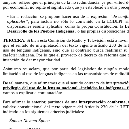
amparo, refiere que el principio de la no redundancia, es por virtud de
por economía, no repite el significado que ya estableció en otro prece
• En la redacción se propone hacer uso de la expresión
“de confo
aplicables”,
para incluir no sólo lo contenido en la LGDLPI, si
disposiciones resulte aplicable, como la propia Constitución, la
Le
Desarrollo de los Pueblos Indígenas
, o las propias disposiciones 
TERCERA.
Si bien esta Comisión de Radio y Televisión está a favor d
que el sentido de interpretación del texto vigente artículo 230 de la
uso de lenguas indígenas, sino que al contrario busca reafirmar su
carácter indígena. Por lo que el proyecto de decreto de reforma que
intención de dar mayor claridad.
Asimismo se aclara, que por parte del legislador de ningún modo
limitación al uso de lenguas indígenas en las transmisiones de radiodi
De tal manera, que afirmamos que el sentido correcto de interpretaci
privilegio del uso de la lengua nacional –incluidas las indígenas– 
vamos a explicar a continuación:
Para afirmar lo anterior, partimos de una
interpretación conforme,
n
validez constitucional del texto vigente del Artículo 230 de la
LFT
indicado en los siguientes criterios judiciales:
Época: Novena Época