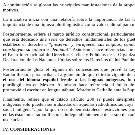
A continuación se glosan las principales manifestaciones de la prop
motivos.
La iniciativa inicia con una relatoría sobre la importancia de las 
importancia de una riqueza plurilingüística como valor cultural para
Posteriormente, refiere el marco jurídico constitucional, particularme
que está dedicado una serie de derechos fundamentales de los pue
establece el derecho a
“preservar y enriquecer sus lenguas, cono
constituyan su cultura e identidad”.
Asimismo, hace referencias a n
el Pacto Internacional de Derechos Civiles y Políticos de la Organi
Declaración de las Naciones Unidas sobre los Derechos de los Pueblo
Posteriormente glosa el régimen de concesiones que prevé la Le
Radiodifusión, para arribar al argumento de que el texto vigente del
el uso del idioma español frente a las lenguas indígenas,
lo 
plurilingüística en México. Asimismo hace referencia al Juicio 
promovió el escritor en lengua náhuatl Mardonio Carballo ante la Sup
Finalmente, refiere que el citado artículo 230 se puede interpret
indígenas sólo pueden ser utilizadas en aquellas radiodifusoras cuy
social indígena”, por lo que no se deben establecer restricciones par
en las estaciones radiodifusoras, independientemente de si son de car
uso social.
IV. CONSIDERACIONES