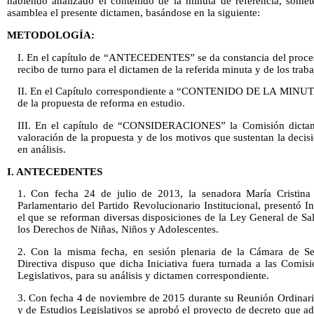
habiendo analizado el contenido de la minuta de referencia, somet
asamblea el presente dictamen, basándose en la siguiente:
METODOLOGÍA:
I. En el capítulo de “ANTECEDENTES” se da constancia del proceso 
recibo de turno para el dictamen de la referida minuta y de los trab
II. En el Capítulo correspondiente a “CONTENIDO DE LA MINUTA
de la propuesta de reforma en estudio.
III. En el capítulo de “CONSIDERACIONES” la Comisión dictam
valoración de la propuesta y de los motivos que sustentan la decis
en análisis.
I. ANTECEDENTES
1. Con fecha 24 de julio de 2013, la senadora María Cristina 
Parlamentario del Partido Revolucionario Institucional, presentó I
el que se reforman diversas disposiciones de la Ley General de Sa
los Derechos de Niñas, Niños y Adolescentes.
2. Con la misma fecha, en sesión plenaria de la Cámara de Se
Directiva dispuso que dicha Iniciativa fuera turnada a las Comi
Legislativos, para su análisis y dictamen correspondiente.
3. Con fecha 4 de noviembre de 2015 durante su Reunión Ordinari
y de Estudios Legislativos se aprobó el proyecto de decreto que adi