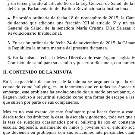
y un tercer párrafo al artículo 66 de la Ley General de Salud, de la
del Grupo Parlamentario del Partido Revolucionario Institucional.
4. En sesión ordinaria de fecha 18 de noviembre de 2015, la Cám
de decreto que adiciona una fracción XII al artículo 6º y un ter
General de Salud, de la senadora María Cristina Díaz Salazar, 
Revolucionario Institucional.
5. En sesión ordinaria de fecha 24 de noviembre de 2015, la Cámar
la Republica la minuta materia del presente dictamen.
6. En la misma fecha la Mesa Directiva de éste órgano legislati
Comisión de salud para su estudio y posterior dictamen, con núme
II. CONTENIDO DE LA MINUTA
En la exposición de motivos de la minuta se argumenta que la vio
conocido como bullying, es un fenómeno que en todas las épocas y e
embargo, este problema ha evolucionado de un modo preocupante, o
lleguen incluso a recurrir al suicidio como una forma de escape a las
que sufren por parte de sus compañeros.
México no está exento de este fenómeno; para hacer frente a este
desde todos los ámbitos: la casa, la escuela y gobierno, toda vez que 
la tasa de suicidios ocasionados por el bullying ha ido en constan
escolar, depresión, aislamiento de niños y jóvenes en el entorno soci
que devienen en problemas con sus relaciones interpersonales cuand