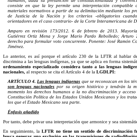
humanos, dada su presunción de constitucionalidad y convenci
consiste en que la ley permite una interpretación compatible c
materiales normativos a partir de su delimitación mediante los 
de Justicia de la Nación y los criterios -obligatorios cuan
orientadores en el caso contrario- de la Corte Interamericana de
Amparo en revisión 173/2012. 6 de febrero de 2013. Mayoría d
Gutiérrez Ortiz Mena y Jorge Mario Pardo Rebolledo; Arturo Z
derecho para formular voto concurrente. Ponente: José Ramón Cos
Jiménez.
Lo anterior, es así porque el artículo 230 de la LFTR al hablar 
discrimina a las lenguas indígenas, ya que se aplica en forma sistemát
ordenamiento especializado considera tanto a las lenguas indíg
nacionales,
al respecto se cita el Artículo 4 de la
LGDLPI:
ARTÍCULO 4.
Las lenguas indígenas
que se reconozcan en los té
son lenguas nacionales
por su origen histórico y tendrán la m
momento los derechos humanos a la no discriminación y acceso a
Constitución Política de los Estados Unidos Mexicanos y los trata
los que el Estado Mexicano sea parte.
Énfasis añadido
Por tanto, debe privar una interpretación que armonice y sea sistemáti
En seguimiento, la
LFTR no tiene un sentido de discriminación fr
busca generar una exclusión en las transmisiones de radiodifusió