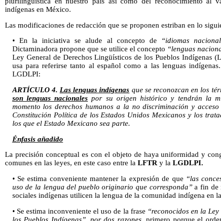
plurilingüística en nuestro país así como del reconocimiento al va
indígenas en México.
Las modificaciones de redacción que se proponen estriban en lo sigui
• En la iniciativa se alude al concepto de
“idiomas nacional
Dictaminadora propone que se utilice el concepto
“lenguas naciona
Ley General de Derechos Lingüísticos de los Pueblos Indígenas (
usa para referirse tanto al español como a las lenguas indígenas.
LGDLPI:
ARTÍCULO 4.
Las lenguas indígenas
que se reconozcan en los té
son lenguas nacionales
por su origen histórico y tendrán la m
momento los derechos humanos a la no discriminación y acceso a
Constitución Política de los Estados Unidos Mexicanos y los trata
los que el Estado Mexicano sea parte.
Énfasis añadido
La precisión conceptual es con el objeto de haya uniformidad y con
comunes en las leyes, en este caso entre la
LFTR
y la
LGDLPI.
• Se estima conveniente mantener la expresión de que
“las conce
uso de la lengua del pueblo originario que corresponda”
a fin de 
sociales indígenas utilicen la lengua de la comunidad indígena en la
• Se estima inconveniente el uso de la frase
“reconocidos en la Ley
los Pueblos Indígenas”,
por dos razones,
primero porque el orden