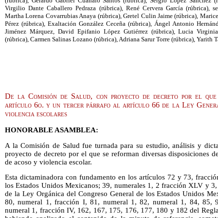
(rúbrica), Gerardo Gabriel Cuanalo Santos (rúbrica), Sergio López Sánchez (r
Virgilio Dante Caballero Pedraza (rúbrica), René Cervera García (rúbrica), se
Martha Lorena Covarrubias Anaya (rúbrica), Gretel Culin Jaime (rúbrica), Maric
Pérez (rúbrica), Exaltación González Ceceña (rúbrica), Ángel Antonio Hernánde
Jiménez Márquez, David Epifanio López Gutiérrez (rúbrica), Lucia Virgi
(rúbrica), Carmen Salinas Lozano (rúbrica), Adriana Sarur Torre (rúbrica), Yarith 
De la Comisión de Salud, con proyecto de decreto por el que 
artículo 6o. y un tercer párrafo al artículo 66 de la Ley Gener
violencia escolares
HONORABLE ASAMBLEA:
A la Comisión de Salud fue turnada para su estudio, análisis y dic
proyecto de decreto por el que se reforman diversas disposiciones d
de acoso y violencia escolar.
Esta dictaminadora con fundamento en los artículos 72 y 73, fracció
los Estados Unidos Mexicanos; 39, numerales 1, 2 fracción XLV y 3, a
de la Ley Orgánica del Congreso General de los Estados Unidos Mexi
80, numeral 1, fracción I, 81, numeral 1, 82, numeral 1, 84, 85, 9
numeral 1, fracción IV, 162, 167, 175, 176, 177, 180 y 182 del Reg