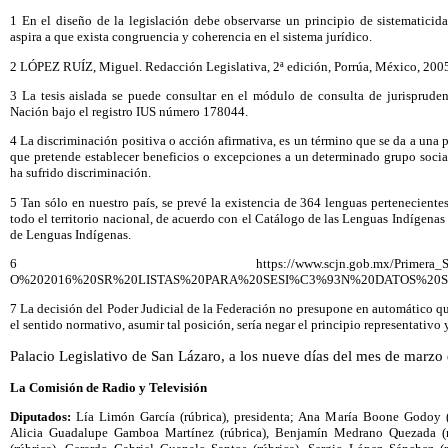
1 En el diseño de la legislación debe observarse un principio de sistematicid
aspira a que exista congruencia y coherencia en el sistema jurídico.
2 LÓPEZ RUÍZ, Miguel. Redacción Legislativa, 2ª edición, Porrúa, México, 2005
3 La tesis aislada se puede consultar en el módulo de consulta de jurispruden
Nación bajo el registro IUS número 178044.
4 La discriminación positiva o acción afirmativa, es un término que se da a una p
que pretende establecer beneficios o excepciones a un determinado grupo social
ha sufrido discriminación.
5 Tan sólo en nuestro país, se prevé la existencia de 364 lenguas pertenecientes 
todo el territorio nacional, de acuerdo con el Catálogo de las Lenguas Indígenas
de Lenguas Indígenas.
6 https://www.scjn.gob.mx/Primera_Sala/1ra_list
O%202016%20SR%20LISTAS%20PARA%20SESI%C3%93N%20DATOS%20SE
7 La decisión del Poder Judicial de la Federación no presupone en automático qu
el sentido normativo, asumir tal posición, sería negar el principio representativ
Palacio Legislativo de San Lázaro, a los nueve días del mes de marzo d
La Comisión de Radio y Televisión
Diputados:
Lía Limón García (rúbrica), presidenta; Ana María Boone Godoy (rú
Alicia Guadalupe Gamboa Martínez (rúbrica), Benjamín Medrano Quezada (r