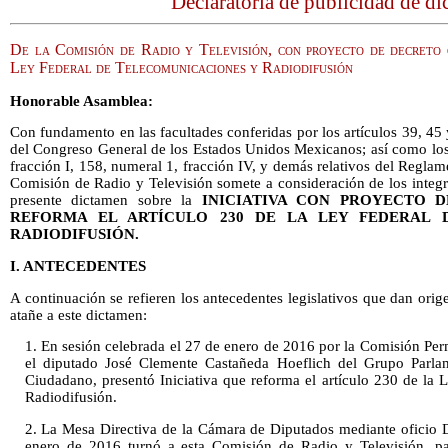
Declaratoria de publicidad de d
De la Comisión de Radio y Televisión, con proyecto de decreto 
Ley Federal de Telecomunicaciones y Radiodifusión
Honorable Asamblea:
Con fundamento en las facultades conferidas por los artículos 39, 45
del Congreso General de los Estados Unidos Mexicanos; así como los 
fracción I, 158, numeral 1, fracción IV, y demás relativos del Regla
Comisión de Radio y Televisión somete a consideración de los integ
presente dictamen sobre la
INICIATIVA CON PROYECTO 
REFORMA EL ARTÍCULO 230 DE LA LEY FEDERAL 
RADIODIFUSIÓN.
I. ANTECEDENTES
A continuación se refieren los antecedentes legislativos que dan orig
atañe a este dictamen:
1. En sesión celebrada el 27 de enero de 2016 por la Comisión Per
el diputado José Clemente Castañeda Hoeflich del Grupo Parla
Ciudadano, presentó Iniciativa que reforma el artículo 230 de la
Radiodifusión.
2. La Mesa Directiva de la Cámara de Diputados mediante oficio 
enero de 2016 turnó a esta Comisión de Radio y Televisión, par