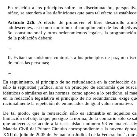
En relación a los principios sobre no discriminación, perspectiv
niñez, se atenderá a las definiciones que para tal efecto se establec
Artículo 226.
A efecto de promover el libre desarrollo armó
adolescentes, así como contribuir al cumplimiento de los objetivos
3o. constitucional y otros ordenamientos legales, la programación 
de la población deberá:
...
II. Evitar transmisiones contrarias a los principios de paz, no dis
de todas las personas;
...
En seguimiento, el principio de no redundancia en la confección de 
sólo la seguridad jurídica, sino un principio de economía que busca
idénticos o similares en las normas, como apoyo a lo predicho, el ma
en la redacción legislativa el principio de no redundancia, exige qu
racionalmente la repetición de enunciados de igual valor normativo.
De tal modo, que la reiteración sólo es admisible en aquellos cas
limitación del objeto que persigue la norma, de lo contrario sólo se satu
que antecede, se acude a la tesis aislada número 93 en materia civ
Materia Civil del Primer Circuito correspondiente a la novena época
3
XXII de julio de 2005 del Semanario Judicial de la Federación
, que 