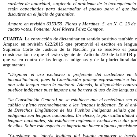
carácter de autoridad, surgiendo el problema de la incompetencia
están capacitadas para desempeñar el puesto para el que fu
discutirse en el juicio de garantías.
Amparo en revisión 6353/55. Flores y Martínez, S. en N. C. 23 d
cuatro votos. Ponente: José Rivera Pérez Campos.
CUARTA.
La convicción de dictaminar en sentido positivo también c
Amparo en revisión 622/2015 que promovió el escritor en lengua
Suprema Corte de Justicia de la Nación, ya se resolvió el pa
consideración de que el texto vigente del Artículo 230 de la
LFTR
pr
que va en contra de las lenguas indígenas y de la pluriculturalida
argumentos:
“Disponer el uso exclusivo o preferente del castellano en l
inconstitucional, pues la Constitución protege expresamente a la
una sola lengua como la nacional. Además, la disposición contravi
pueblos indígenas pues impone una barrera al uso de las lenguas in
“la Constitución General no se establece que el castellano sea e
cabida y pleno reconocimiento a las lenguas indígenas. En el ord
de Derechos Lingüísticos de los Pueblos Indígenas señala que
indígenas son lenguas nacionales. En efecto, la pluriculturalidad
lenguas nacionales, sin establecer regímenes exclusivos o dar p
de ellas. Sobre este aspecto es importante hacer algunas precisione
“Constituye un interés legítimo del Estado promover a través d