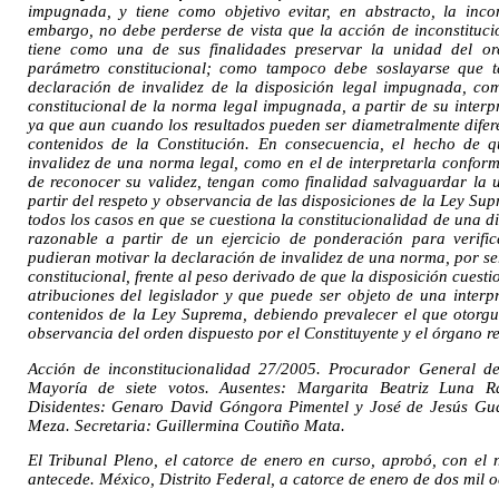
impugnada, y tiene como objetivo evitar, en abstracto, la inco
embargo, no debe perderse de vista que la acción de inconstituc
tiene como una de sus finalidades preservar la unidad del ord
parámetro constitucional; como tampoco debe soslayarse que t
declaración de invalidez de la disposición legal impugnada, co
constitucional de la norma legal impugnada, a partir de su inter
ya que aun cuando los resultados pueden ser diametralmente difer
contenidos de la Constitución. En consecuencia, el hecho de q
invalidez de una norma legal, como en el de interpretarla conform
de reconocer su validez, tengan como finalidad salvaguardar la 
partir del respeto y observancia de las disposiciones de la Ley Sup
todos los casos en que se cuestiona la constitucionalidad de una di
razonable a partir de un ejercicio de ponderación para verifi
pudieran motivar la declaración de invalidez de una norma, por se
constitucional, frente al peso derivado de que la disposición cuesti
atribuciones del legislador y que puede ser objeto de una inter
contenidos de la Ley Suprema, debiendo prevalecer el que otorgu
observancia del orden dispuesto por el Constituyente y el órgano
Acción de inconstitucionalidad 27/2005. Procurador General de
Mayoría de siete votos. Ausentes: Margarita Beatriz Luna
Disidentes: Genaro David Góngora Pimentel y José de Jesús Gud
Meza. Secretaria: Guillermina Coutiño Mata.
El Tribunal Pleno, el catorce de enero en curso, aprobó, con el 
antecede. México, Distrito Federal, a catorce de enero de dos mil 