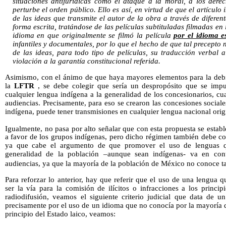
situaciones antijurídicas como el ataque a la moral, a los dere
perturbe el orden público. Ello es así, en virtud de que el artícul
de las ideas que transmite el autor de la obra a través de difere
forma escrita, tratándose de las películas subtituladas filmadas en 
idioma en que originalmente se filmó la película
por el idioma e
infantiles y documentales, por lo que el hecho de que tal precept
de las ideas, para todo tipo de películas, su traducción verbal 
violación a la garantía constitucional referida.
Asimismo, con el ánimo de que haya mayores elementos para la debid
la
LFTR
, se debe colegir que sería un despropósito que se impus
cualquier lengua indígena a la generalidad de los concesionarios, c
audiencias. Precisamente, para eso se crearon las concesiones social
indígena, puede tener transmisiones en cualquier lengua nacional orig
Igualmente, no pasa por alto señalar que con esta propuesta se estab
a favor de los grupos indígenas, pero dicho régimen también debe co
ya que cabe el argumento de que promover el uso de lenguas q
generalidad de la población –aunque sean indígenas- va en cont
audiencias, ya que la mayoría de la población de México no conoce ta
Para reforzar lo anterior, hay que referir que el uso de una lengua
ser la vía para la comisión de ilícitos o infracciones a los princi
radiodifusión, veamos el siguiente criterio judicial que data de 
precisamente por el uso de un idioma que no conocía por la mayoría 
principio del Estado laico, veamos: