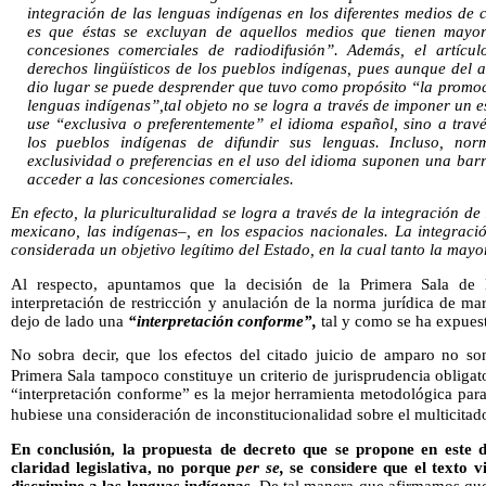
integración de las lenguas indígenas en los diferentes medios de 
es que éstas se excluyan de aquellos medios que tienen mayor
concesiones comerciales de radiodifusión”. Además, el artícu
derechos lingüísticos de los pueblos indígenas, pues aunque del an
dio lugar se puede desprender que tuvo como propósito “la promoci
lenguas indígenas”,tal objeto no se logra a través de imponer un 
use “exclusiva o preferentemente” el idioma español, sino a trav
los pueblos indígenas de difundir sus lenguas. Incluso, no
exclusividad o preferencias en el uso del idioma suponen una bar
acceder a las concesiones comerciales.
En efecto, la pluriculturalidad se logra a través de la integración de
mexicano, las indígenas–, en los espacios nacionales. La integració
considerada un objetivo legítimo del Estado, en la cual tanto la may
Al respecto, apuntamos que la decisión de la Primera Sala de
interpretación de restricción y anulación de la norma jurídica de mar
dejo de lado una
“interpretación conforme”,
tal y como se ha expuest
No sobra decir, que los efectos del citado juicio de amparo no son
Primera Sala tampoco constituye un criterio de jurisprudencia obligat
“interpretación conforme” es la mejor herramienta metodológica para
hubiese una consideración de inconstitucionalidad sobre el multicitad
En conclusión, la propuesta de decreto que se propone en este 
claridad legislativa, no porque
per se,
se considere que el texto v
discrimine a las lenguas indígenas.
De tal manera que afirmamos que e