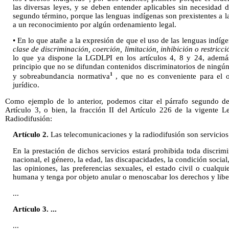
las diversas leyes, y se deben entender aplicables sin necesidad 
segundo término, porque las lenguas indígenas son prexistentes a la
a un reconocimiento por algún ordenamiento legal.
• En lo que atañe a la expresión de que el uso de las lenguas indíg
clase de discriminación, coerción, limitación, inhibición o restricc
lo que ya dispone la LGDLPI en los artículos 4, 8 y 24, adem
principio que no se difundan contenidos discriminatorios de ningún 
1
y sobreabundancia normativa
, que no es conveniente para el o
jurídico.
Como ejemplo de lo anterior, podemos citar el párrafo segundo del
Artículo 3, o bien, la fracción II del Artículo 226 de la vigente 
Radiodifusión:
Artículo 2.
Las telecomunicaciones y la radiodifusión son servicios 
En la prestación de dichos servicios estará prohibida toda discri
nacional, el género, la edad, las discapacidades, la condición social,
las opiniones, las preferencias sexuales, el estado civil o cualqui
humana y tenga por objeto anular o menoscabar los derechos y liber
...
Artículo 3. ...
...