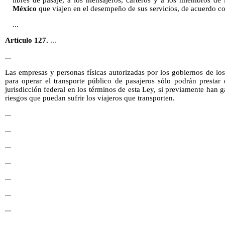
libres de pasaje, a los mensajeros, carteros y a los miembros de 
México
que viajen en el desempeño de sus servicios, de acuerdo co
...
Artículo 127.
...
...
Las empresas y personas físicas autorizadas por los gobiernos de lo
para operar el transporte público de pasajeros sólo podrán prestar e
jurisdicción federal en los términos de esta Ley, si previamente han 
riesgos que puedan sufrir los viajeros que transporten.
...
...
...
...
...
...
...
...