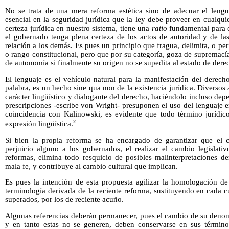
No se trata de una mera reforma estética sino de adecuar el lengua
esencial en la seguridad jurídica que la ley debe proveer en cualqui
certeza jurídica en nuestro sistema, tiene una
ratio
fundamental para e
el gobernado tenga plena certeza de los actos de autoridad y de la
relación a los demás. Es pues un principio que fragua, delimita, o pe
o rango constitucional, pero que por su categoría, goza de supremací
de autonomía si finalmente su origen no se supedita al estado de dere
El lenguaje es el vehículo natural para la manifestación del derecho
palabra, es un hecho sine qua non de la existencia jurídica. Diversos
carácter lingüístico y dialogante del derecho, haciéndolo incluso dep
prescripciones -escribe von Wright- presuponen el uso del lenguaje 
coincidencia con Kalinowski, es evidente que todo término jurídico
2
expresión lingüística.
Si bien la propia reforma se ha encargado de garantizar que el
perjuicio alguno a los gobernados, el realizar el cambio legislativ
reformas, elimina todo resquicio de posibles malinterpretaciones d
mala fe, y contribuye al cambio cultural que implican.
Es pues la intención de esta propuesta agilizar la homologación de
terminología derivada de la reciente reforma, sustituyendo en cada 
superados, por los de reciente acuño.
Algunas referencias deberán permanecer, pues el cambio de su denom
y en tanto estas no se generen, deben conservarse en sus término