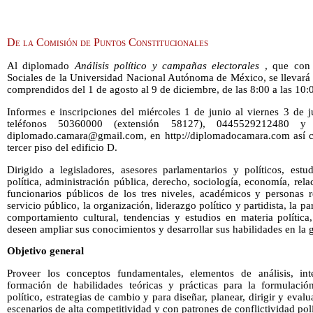
De la Comisión de Puntos Constitucionales
Al diplomado
Análisis político y campañas electorales
, que con l
Sociales de la Universidad Nacional Autónoma de México, se llevará 
comprendidos del 1 de agosto al 9 de diciembre, de las 8:00 a las 10:
Informes e inscripciones del miércoles 1 de junio al viernes 3 de j
teléfonos 50360000 (extensión 58127), 0445529212480 y
diplomado.camara@gmail.com, en http://diplomadocamara.com así co
tercer piso del edificio D.
Dirigido a legisladores, asesores parlamentarios y políticos, estu
política, administración pública, derecho, sociología, economía, rela
funcionarios públicos de los tres niveles, académicos y personas r
servicio público, la organización, liderazgo político y partidista, la p
comportamiento cultural, tendencias y estudios en materia política
deseen ampliar sus conocimientos y desarrollar sus habilidades en la g
Objetivo general
Proveer los conceptos fundamentales, elementos de análisis, inte
formación de habilidades teóricas y prácticas para la formulaci
político, estrategias de cambio y para diseñar, planear, dirigir y evalua
escenarios de alta competitividad y con patrones de conflictividad polí