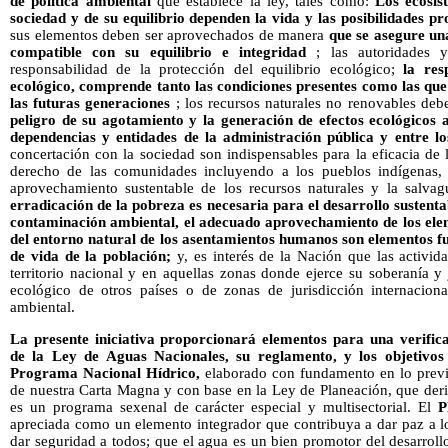
de política ambiental
que establece la ley, tales como:
Los ecosis
sociedad y de su equilibrio dependen la vida y las posibilidades pr
sus elementos deben ser aprovechados de manera
que se asegure un
compatible con su equilibrio e integridad
; las autoridades y
responsabilidad de la protección del equilibrio ecológico;
la res
ecológico, comprende tanto las condiciones presentes como las que
las futuras generaciones
; los recursos naturales no renovables deb
peligro de su agotamiento y la generación de efectos ecológicos 
dependencias y entidades de la administración pública y entre lo
concertación con la sociedad son indispensables para la eficacia de l
derecho de las comunidades incluyendo a los pueblos indígenas, 
aprovechamiento sustentable de los recursos naturales y la salva
erradicación de la pobreza es necesaria para el desarrollo sustenta
contaminación ambiental, el adecuado aprovechamiento de los ele
del entorno natural de los asentamientos humanos son elementos f
de vida de la población;
y, es interés de la Nación que las activid
territorio nacional y en aquellas zonas donde ejerce su soberanía y j
ecológico de otros países o de zonas de jurisdicción internacional
ambiental.
La presente iniciativa proporcionará elementos para una
verifi
de la Ley de Aguas Nacionales, su reglamento, y los objetivos 
Programa Nacional Hídrico,
elaborado con fundamento en lo previs
de nuestra Carta Magna y con base en la Ley de Planeación, que deri
es un programa sexenal de carácter especial y multisectorial. El
apreciada como un elemento integrador que contribuya a dar paz a lo
dar seguridad a todos; que el agua es un bien promotor del desarrollo