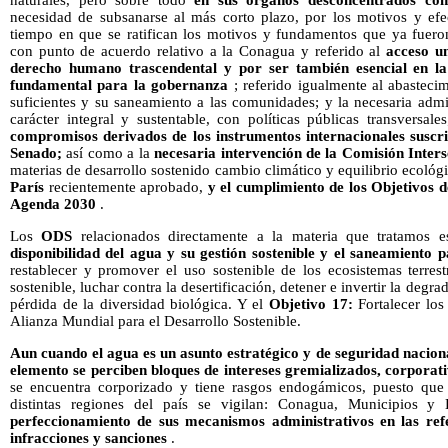
naturales, pero sobre todo
en sus órganos desconcentrados co
necesidad de subsanarse al más corto plazo, por los motivos y ef
tiempo en que se ratifican los motivos y fundamentos que ya fuero
con punto de acuerdo relativo a la Conagua y referido al
acceso un
derecho humano trascendental y por ser también esencial en la
fundamental para la gobernanza
; referido igualmente al abasteci
suficientes y su saneamiento a las comunidades; y la necesaria admi
carácter integral y sustentable, con políticas públicas transversale
compromisos derivados de los instrumentos internacionales suscr
Senado;
así como a la
necesaria intervención de la Comisión Inter
materias de desarrollo sostenido cambio climático y equilibrio ecoló
París
recientemente aprobado,
y el cumplimiento de los
Objetivos d
Agenda 2030
.
Los
ODS
relacionados directamente a la materia que tratamos 
disponibilidad del agua y su gestión sostenible y el saneamiento p
restablecer y promover el uso sostenible de los ecosistemas terres
sostenible, luchar contra la desertificación, detener e invertir la degra
pérdida de la diversidad biológica. Y el
Objetivo 17:
Fortalecer lo
Alianza Mundial para el Desarrollo Sostenible.
Aun cuando el agua es un asunto estratégico y de seguridad nacion
elemento se perciben bloques de intereses gremializados, corporati
se encuentra corporizado y tiene rasgos endogámicos, puesto que 
distintas regiones del país se vigilan: Conagua, Municipios 
perfeccionamiento de sus mecanismos administrativos en las refe
infracciones y sanciones
.