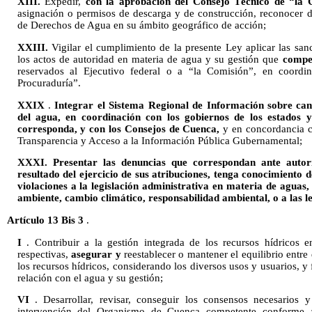
XIII.
Expedir,
con la aprobación del Consejo Técnico de “la 
asignación o permisos de descarga y de construcción, reconocer d
de Derechos de Agua en su ámbito geográfico de acción;
XXIII.
Vigilar el cumplimiento de la presente Ley aplicar las san
los actos de autoridad en materia de agua y su gestión que
compe
reservados al Ejecutivo federal o a “la Comisión”, en coordi
Procuraduría”.
XXIX
.
Integrar el Sistema Regional de Información sobre cant
del agua, en coordinación con los gobiernos de los estados
corresponda, y con los Consejos de Cuenca,
y en concordancia c
Transparencia y Acceso a la Información Pública Gubernamental;
XXXI. Presentar las denuncias que correspondan ante auto
resultado del ejercicio de sus atribuciones, tenga conocimiento 
violaciones a la legislación administrativa en materia de aguas, 
ambiente, cambio climático, responsabilidad ambiental, o a las l
Artículo 13 Bis 3
.
I
. Contribuir a la gestión integrada de los recursos hídricos 
respectivas,
asegurar y
reestablecer o mantener el equilibrio entr
los recursos hídricos, considerando los diversos usos y usuarios, y 
relación con el agua y su gestión;
VI
. Desarrollar, revisar, conseguir los consensos necesarios
intervención del Organismo de Cuenca competente conforme a