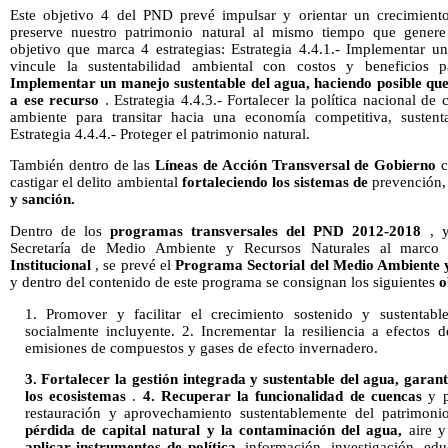
Este objetivo 4 del PND prevé impulsar y orientar un crecimiento
preserve nuestro patrimonio natural al mismo tiempo que genere
objetivo que marca 4 estrategias: Estrategia 4.4.1.- Implementar un
vincule la sustentabilidad ambiental con costos y beneficios pa
Implementar un manejo sustentable del agua, haciendo posible que
a ese recurso
. Estrategia 4.4.3.- Fortalecer la política nacional d
ambiente para transitar hacia una economía competitiva, sustenta
Estrategia 4.4.4.- Proteger el patrimonio natural.
También dentro de las
Líneas de Acción Transversal de Gobierno
c
castigar el delito ambiental
fortaleciendo los sistemas de
prevención,
y sanción.
Dentro de los
programas transversales del PND 2012-2018
, y
Secretaría de Medio Ambiente y Recursos Naturales al marco
Institucional
, se prevé el
Programa Sectorial del Medio Ambiente 
y dentro del contenido de este programa se consignan los siguientes
o
1. Promover y facilitar el crecimiento sostenido y sustenta
socialmente incluyente. 2. Incrementar la resiliencia a efectos 
emisiones de compuestos y gases de efecto invernadero.
3.
Fortalecer la gestión integrada y sustentable del agua, garan
los ecosistemas
.
4. Recuperar la funcionalidad de cuencas
y p
restauración y aprovechamiento sustentablemente del patrimoni
pérdida de capital natural y la
contaminación del agua,
aire 
aplicar instrumentos de política,
información, investigación, edu