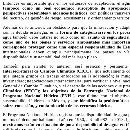
Entonces es importante que en los esfuerzos de adaptación,
el agu
tampoco como un bien económico susceptible de apropiació
perspectivas sostenibles y alcances holísticos,
con políticas transver
del recurso, de gestión de riesgo, ecosistemas, y ordenamiento territori
Además de lo anterior, un obstáculo para que la innovación y adapt
con la debida estrategia, es la
forma de categorizarse en los proce
agua también debe tratarse no solo como un
asunto de seguridad n
como uno de los bienes y servicios ambientales más important
corresponde proteger como una
especial responsabilidad de Es
internacionales deben cumplir principalmente los países en vía
disponibilidad y sustentabilidad del más largo plazo.
También para atender lo anterior, será esencial y pertinent
Intersecretarial de Cambio Climático (CICC)
, que actualmente co
que integra grupos de trabajo enfocados en la adaptación; la mit
invernadero; negociaciones internacionales; para verificar a nivel na
General de Cambio Climático, y el desarrollo de las acciones que pre
Climático
(PECC); los objetivos de la Estrategia Nacional 
Programa Nacional Hídrico
(
PNH
), este último con el objetivo
sustentabilidad hídrica en México, y que
identifica la problemática
sobre-concesión, y contaminación de los recursos hídricos
.
El Programa Nacional Hídrico registra que la disponibilidad de agua 
metros cúbicos por habitante al año en 1950, a 3 mil 982 en 2013. I
mexicanos están en situación de poca disponibilidad de agua en t
calificada como baja por el Programa de Naciones Unidas para el 