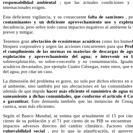
responsabilidad ambiental
; que las actuales condiciones y 
internacionales exigen.
Esta deficiente vigilancia, y su consecuente
falta de sanciones
, p
contaminantes y un deficiente aprovechamiento uso y explot
decadencia, pero sobre todo causa impactos negativos al ambiente la
prever y mitigar.
Tenemos gran
afectación de ecosistemas acuáticos
como los humeda
bloqueo corporativo y urgen las acciones concurrentes para que
Prof
el cumplimiento de las normas en materias de descargas de agua
explotación y aprovechamiento del agua; e intervenir en l
sobreexplotación, su sobre-concesión y su contaminación. Igualme
acuáticos devastados, por ejemplo Cuatro Ciénegas, entre otros, que e
del agua, por citar un caso.
La dimensión del problema es grave, no solo por dichos efectos en el
al ambiente, sino también por sus afectaciones en las comunidades
además de que impide
hacer más eficiente el suministro de agua en
saneamiento a dichas comunidades, que conforme el artículo 4 Con
a garantizar.
Esto demanda también que las instancias de Conag
cuenca, sean más eficientes.
Según el Banco Mundial, se estima que actualmente el 15 por ciento
ciento de su población y el 71 por ciento de su PIB se encuentran 
impactos adversos directos del cambio climático. Factores cl
vulnerabilidad social
, por lo que la planificación, el aprovec