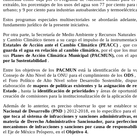
extraído, los porcentajes de los usos del agua son 77 por ciento para
urbano; y 9 por ciento para industrias autoabastecidas y termoeléctrica
Estos programas especiales multisectoriales se abordarán adelante
fundamento jurídico de la presente iniciativa.
Por otra parte, la Secretaría de Medio Ambiente y Recursos Naturales 
y Cambio Climático tienen a su cargo el impulso de la instrumentaci
Estatales de Acción ante el Cambio Climático (PEACC)
, que co
guarda el agua en relación al cambio climático,
por el que los mun
sus
Planes de Acción Climática Municipal (PACMUN),
con el ap
por la Sustentabilidad
.
Entre los objetivos de los
PACMUN
está la identificación de la v
Consejo de Alto Nivel de la ONU para el cumplimiento de los
ODS
,
el Foro Político de Alto Nivel sobre Desarrollo Sostenible, disp
elaboración de
mapeos de políticas existentes y la asignación de re
Estado
, hasta la
identificación de prioridades
y áreas de oportunida
creación de comisiones para la institucionalización de la aplicación d
Además de lo anterior, es preciso observar lo que se establece s
Nacional de Desarrollo
(
PND
) 2012-2018, en lo específico para e
que toca al sistema de infracciones y sanciones administrativas, e
materia de Derecho Administrativo Sancionador, para perfeccionar
mecanismos de infracciones y sanciones por causa de responsabil
el Eje de México Próspero, en el
Objetivo 4.