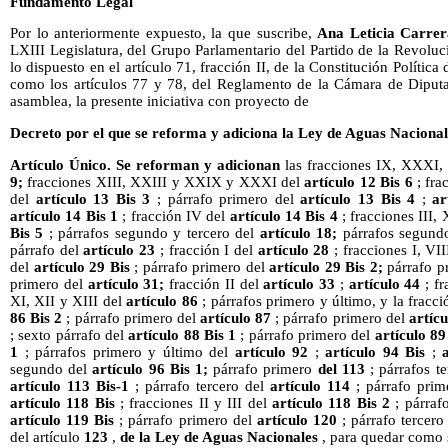
Fundamento Legal
Por lo anteriormente expuesto, la que suscribe,
Ana Leticia Carre
LXIII Legislatura, del Grupo Parlamentario del Partido de la Revol
lo dispuesto en el artículo 71, fracción II, de la Constitución Polític
como los artículos 77 y 78, del Reglamento de la Cámara de Diputa
asamblea, la presente iniciativa con proyecto de
Decreto por el que se reforma y adiciona
la Ley de Aguas Nacional
Artículo Único. Se reforman y adicionan
las fracciones IX, XXXI
9;
fracciones XIII, XXIII y XXIX y XXXI del
artículo 12 Bis 6
; fra
del
artículo 13 Bis 3
; párrafo primero del
artículo 13 Bis 4
;
ar
artículo 14 Bis 1
; fracción IV del
artículo 14 Bis 4
; fracciones III,
Bis 5
; párrafos segundo y tercero del
artículo 18;
párrafos segund
párrafo del
artículo 23
; fracción I del
artículo 28
; fracciones I, VI
del
artículo 29 Bis
; párrafo primero del
artículo 29 Bis 2;
párrafo p
primero del
artículo 31;
fracción II del
artículo 33
;
artículo 44
; fr
XI, XII y XIII del
artículo 86
; párrafos primero y último, y la fracc
86 Bis 2
; párrafo primero del
artículo 87
; párrafo primero del
artícu
; sexto párrafo del
artículo 88 Bis 1
; párrafo primero del
artículo 89
1
; párrafos primero y último del
artículo 92
;
artículo 94 Bis
;
segundo del
artículo 96 Bis 1;
párrafo primero
del 113
; párrafos t
artículo 113 Bis-1
; párrafo tercero del
artículo 114
; párrafo prim
artículo 118 Bis
; fracciones II y III del
artículo 118 Bis 2
; párraf
artículo 119 Bis
; párrafo primero del
artículo 120
; párrafo tercero
del artículo
123
,
de
la Ley de Aguas Nacionales
, para quedar como 