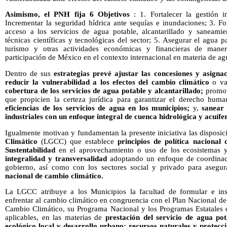
Asimismo, el PNH fija 6 Objetivos
: 1. Fortalecer la gestión i
Incrementar la seguridad hídrica ante sequías e inundaciones; 3. Fo
acceso a los servicios de agua potable, alcantarillado y saneamie
técnicas científicas y tecnológicas del sector; 5. Asegurar el agua pa
turismo y otras actividades económicas y financieras de manera
participación de México en el contexto internacional en materia de ag
Dentro de sus
estrategias
prevé ajustar las concesiones y asignac
reducir la vulnerabilidad a los efectos del cambio climático
o var
cobertura de los servicios de agua potable y alcantarillado;
promov
que propicien la certeza jurídica para garantizar el derecho hum
eficiencias de los servicios de agua en los municipios;
y,
sanear 
industriales con un enfoque integral de cuenca hidrológica y acuífe
Igualmente motivan y fundamentan la presente iniciativa las disposic
Climático
(LGCC) que establece
principios de política nacional
Sustentabilidad
en el aprovechamiento o uso de los ecosistemas y 
integralidad y transversalidad
adoptando un enfoque de coordinac
gobierno, así como con los sectores social y privado para asegur
nacional de cambio climático.
La LGCC atribuye a los Municipios la facultad de formular e inst
enfrentar al cambio climático en congruencia con el Plan Nacional de 
Cambio Climático, su Programa Nacional y los Programas Estatales 
aplicables, en las materias de
prestación del servicio de agua po
ecológico local y desarrollo urbano; recursos naturales y protec