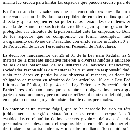
misma fue creada para limitar los espacios que pueden crearse para deja
En forma adicional, sabemos que los consumidores hoy día no 
observados como individuos susceptibles de cometer delitos que af
directa y que alberguen en su poder datos personales de quienes en
materia de examen de sus historial crediticio, pero que no gozan de
protegidos sus atributos de la personalidad ante las empresas de Bur
de los aspectos que se compromete en forma incompleta, inefi
otorgamiento del Aviso de Privacidad contenido en los artículos 30 y 
de Protección de Datos Personales en Posesión de Particulares.
Es decir, los fundamentos del 26 al 31 de la Ley para Regular las 
materia de la presente iniciativa refieren a diversas hipótesis aplicab
de los datos personales de los usuarios de servicios financier
sociedades responsables de mantener bajo su estricta responsabilida
y sin más deber en particular que observar al respecto, es decir lo
obligados de reserva en términos de los artículos 110 de la Ley Fe
Información Pública, 12 y 14 de la Ley Federal de Protección de 
Particulares, ordenamientos que se remiten a obligar a los entes a gu
parte de sus funciones, pero no así se refiere al contexto del obliga
en el plano del manejo y administración de datos personales.
Lo anterior es un terreno frágil, que se ha pensado ha sido en tér
jurídicamente protegido, situación que es errónea porque la ef
establecidas en el ámbito de los aspectos y valores del aviso de pr
personales sensibles, donde el responsable se constriñe a obtener el
del titular para su tratamiento, y que obra mediante firma autógraf