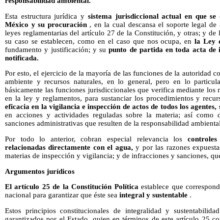
responsabilidad ambiental.
Esta estructura jurídica y
sistema jurisdiccional actual en que se 
México y su procuración
, en la cual descansa el soporte legal de a
leyes reglamentarias del artículo 27 de la Constitución, y otras; y d
su caso se establecen, como en el caso que nos ocupa, en
la Ley 
fundamento y justificación; y su
punto de partida en toda acta de
notificada.
Por esto, el ejercicio de la mayoría de las funciones de la autoridad 
ambiente y recursos naturales, en lo general, pero en lo particula
básicamente las funciones jurisdiccionales que verifica mediante los
en la ley y reglamentos, para sustanciar los procedimientos y recu
eficacia en la vigilancia e inspección de actos de todos los agentes, 
en acciones y actividades reguladas sobre la materia; así como d
sanciones administrativas que resulten de la responsabilidad ambiental
Por todo lo anterior, cobran especial relevancia los
controles
relacionadas directamente con el agua,
y por las razones expuesta
materias de inspección y vigilancia; y de infracciones y sanciones, qu
Argumentos jurídicos
El artículo 25 de la Constitución Política
establece que corresponde
nacional para garantizar que éste sea
integral y sustentable
.
Estos principios constitucionales de integralidad y sustentabilida
garantizados por el Estado, quien en términos de este artículo 25 con