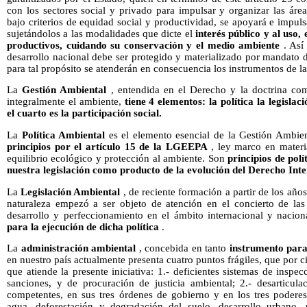
con los sectores social y privado para impulsar y organizar las áreas
bajo criterios de equidad social y productividad, se apoyará e impul
sujetándolos a las modalidades que dicte el
interés público y al uso,
productivos, cuidando su conservación y el medio ambiente
. Así 
desarrollo nacional debe ser protegido y materializado por mandato d
para tal propósito se atenderán en consecuencia los instrumentos de la
La
Gestión Ambiental
, entendida en el Derecho y la doctrina com
integralmente el ambiente,
tiene 4 elementos: la política la legisla
el cuarto es la participación social.
La
Política Ambiental
es el elemento esencial de la Gestión Ambien
principios por el artículo 15 de la LGEEPA
, ley marco en materi
equilibrio ecológico y protección al ambiente. Son
principios de pol
nuestra legislación como producto de la evolución del Derecho Int
La
Legislación Ambiental
, de reciente formación a partir de los años
naturaleza empezó a ser objeto de atención en el concierto de las
desarrollo y perfeccionamiento en el ámbito internacional y nacio
para la ejecución de dicha política
.
La
administración ambiental
, concebida en tanto
instrumento para 
en nuestro país actualmente presenta cuatro puntos frágiles, que por ci
que atiende la presente iniciativa: 1.- deficientes sistemas de inspe
sanciones, y de procuración de justicia ambiental; 2.- desarticula
competentes, en sus tres órdenes de gobierno y en los tres poderes
agua, deforestación y degradación del suelo, desarrollo urbano,