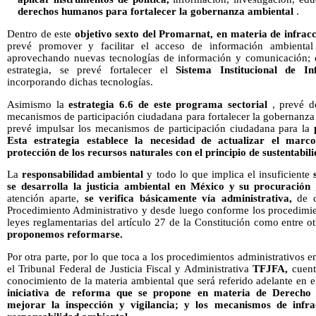
derechos humanos para fortalecer la
gobernanza ambiental
.
Dentro de este
objetivo sexto del
Promarnat, en
materia de infracc
prevé promover y facilitar el acceso de información ambiental 
aprovechando nuevas tecnologías de información y comunicación;
estrategia, se prevé fortalecer el
Sistema Institucional de I
incorporando dichas tecnologías.
Asimismo la
estrategia 6.6
de este programa sectorial
, prevé de
mecanismos de participación ciudadana para fortalecer la gobernanza
prevé impulsar los mecanismos de participación ciudadana para la
Esta estrategia establece la necesidad de actualizar el marc
protección de los recursos naturales con el principio de sustentabili
La
responsabilidad ambiental
y todo lo que implica el insuficiente
se desarrolla la justicia ambiental en México y su procuración
,
atención aparte,
se verifica básicamente vía administrativa,
de c
Procedimiento Administrativo y desde luego conforme los procedimien
leyes reglamentarias del artículo 27 de la Constitución como entre o
proponemos reformarse.
Por otra parte, por lo que toca a los procedimientos administrativos en
el Tribunal Federal de Justicia Fiscal y Administrativa
TFJFA,
cuent
conocimiento de la materia ambiental que será referido adelante en 
iniciativa de reforma que se propone en materia de Derecho 
mejorar la inspección y vigilancia; y los mecanismos de infr