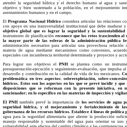
atender la seguridad hídrica y el derecho humano al agua y san
objetivo y bien sustentado a la población, en el mejoramiento int
asentamientos humanos y en el campo.
El
Programa Nacional Hídrico
considera articular las relaciones c
con apoyo en una transversalidad institucional que debe madurar y
objetivo global que es lograr la seguridad y la sustentabilid
instrumento de planificación
reconoce que los retos trascienden al 
la mayor parte de las esferas de la administración pública f
administración necesarios para articular una provechosa relación
materia de agua mediante mecanismos como convenios, acuerdos
especiales con incumbencia territorial determinada y proyectos y acci
Para lograr sus objetivos el
PNH
se plantea como un instrumen
presupuestación-ejecución y seguimiento-evaluación, que impulsa al 
desarrollo y contribución en la calidad de vida de los mexicanos.
Co
problemática en tres aspectos: sobreexplotación, sobre-concesió
hídricos.
Estos son los aspectos en los que se prevé incidir y que
disposiciones que se reforman con la presente iniciativa, en 
sancionador; en lo específico en las materias de inspección y vigila
El PNH
también prevé la importancia de
los
servicios de agua p
seguridad hídrica, y el mejoramiento y fortalecimiento de la
gobernanza de los recursos hídricos. Establece 4 líneas de política 
agua para la seguridad alimentaria que aliente la producción sufici
manejo responsable y sustentable del agua para orientar su uso y
vulnerabilidad ante efectos del cambio climático y las contingencias 