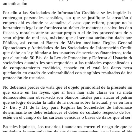
autenticación.
Por ello a las Sociedades de Información Crediticia se les impide l
contengan personales sensibles, sin que se justifique la creación 
empero ahí es donde se actualiza el caso que refiero, porque no 
herramienta legal que fortalezca su deber de mantener a salvo los d
físicas y morales ante su actuar propio o el de los proveedores de s
sean objeto de mal uso, máxime que al ser una atribución dada por 
Público, así como al Banco de México mediante Reglas Generale
Operaciones y Actividades de las Sociedades de Información Crediti
que debe en ley blindar a los usuarios de servicios financieros, tod
por el artículo 50 Bis. de la Ley de Protección y Defensa al Usuario d
sociedades cuando les son requeridas a las unidades especializadas 
de comportamiento crediticio, espacio en el cual los datos per
quedando en estado de vulnerabilidad con tangibles resultados de ine
protección de usuarios.
No debemos perder de vista que el objeto primordial de la presente in
que existe en las leyes, que si bien han sido claras en su met
delincuentes han observado son blancos fáciles para atacar el patrim
que se logre detectar la falla de la norma sobre la actual, y es en for
27 Bis. y 31 de la Ley para Regular las Sociedades de Informació
determinante se debe establecer el deber de cuidado respecto de los
estén en el campo de las carteras vencidas o bases de datos que al se
En tales hipótesis, los usuarios financieros corren el riesgo de que s
cuidado a la manipulación de sus datos personales, en tal caso el bie