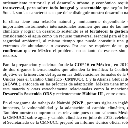
ordenamiento territorial y el desarrollo urbano y económico requ
transversal, pero sobre todo integral y sustentable
que según los
Social, son las características que debe distinguir nuestro desarrollo n
El clima tiene una relación natural y mutuamente dependiente c
importantes instrumentos internacionales asumen que una de las me
climático y lograr un desarrollo sostenido es el
fortalecer la gestió
considerando el agua como un recurso transversal esencial para el bie
seguridad ambiental, al mismo tiempo que puede constituir una g
extremos de abundancia o escasez. Por eso se requiere de su gest
confirman
que en México el problema no es tanto de escasez sino 
recurso.
Para la preparación y celebración de la
COP 16 en México
, en 2010
de dos órganos internacionales que atienden la temática: la Coali
objetivo es la inserción del agua en las deliberaciones formales de l
Unidas para el Cambio Climático (
CMNUCC
), y la Alianza Global 
(
AGWA
), enfocada en las prácticas de adaptación. México tiene im
esta materia y otras estrechamente relacionadas como la mencio
Desarrollo Sostenido
ODS
y recientemente
Hábitat III
, entre otros.
En el programa de trabajo de Nairobi (
NWP
, por sus siglas en ingl
impactos, la vulnerabilidad y la adaptación al cambio climático,
También nuestro compromiso es relevante pues como sabemos México
la CMNUCC sobre agua y cambio climático en julio de 2012, celebrad
el Secretariado de la CMNUCC preparó un informe técnico oficial s