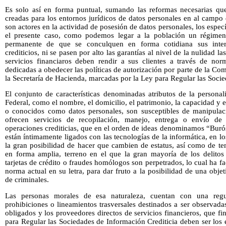
Es solo así en forma puntual, sumando las reformas necesarias qu
creadas para los entornos jurídicos de datos personales en al campo
son actores en la actividad de posesión de datos personales, los espe
el presente caso, como podemos legar a la población un régime
permanente de que se conculquen en forma cotidiana sus inter
crediticios, ni se pasen por alto las garantías al nivel de la nulidad l
servicios financiaros deben rendir a sus clientes a través de nor
dedicadas a obedecer las políticas de autorización por parte de la Co
la Secretaría de Hacienda, marcadas por la Ley para Regular las Socie
El conjunto de características denominadas atributos de la personal
Federal, como el nombre, el domicilio, el patrimonio, la capacidad y en 
o conocidos como datos personales, son susceptibles de manipulac
ofrecen servicios de recopilación, manejo, entrega o envío de i
operaciones crediticias, que en el orden de ideas denominamos “Burós 
están íntimamente ligados con las tecnologías de la informática, en l
la gran posibilidad de hacer que cambien de estatus, así como de te
en forma amplia, terreno en el que la gran mayoría de los delitos
tarjetas de crédito o fraudes homólogos son perpetrados, lo cual ha fac
norma actual en su letra, para dar fruto a la posibilidad de una obje
de criminales.
Las personas morales de esa naturaleza, cuentan con una regul
prohibiciones o lineamientos trasversales destinados a ser observad
obligados y los proveedores directos de servicios financieros, que fi
para Regular las Sociedades de Información Crediticia deben ser los 