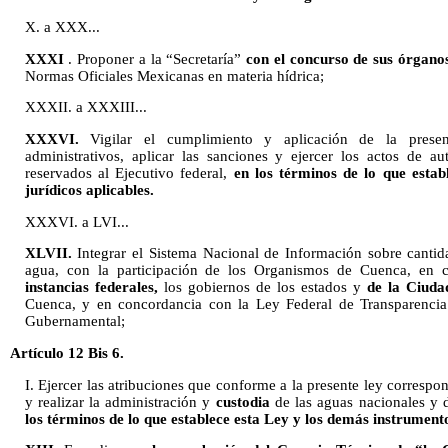
X. a XXX...
XXXI
. Proponer a la “Secretaría”
con el concurso de sus órgano
Normas Oficiales Mexicanas en materia hídrica;
XXXII. a XXXIII...
XXXVI.
Vigilar el cumplimiento y aplicación de la present
administrativos, aplicar las sanciones y ejercer los actos de a
reservados al Ejecutivo federal,
en los términos de lo que estab
jurídicos aplicables.
XXXVI. a LVI...
XLVII.
Integrar el Sistema Nacional de Información sobre cantid
agua, con la participación de los Organismos de Cuenca, en
instancias federales,
los gobiernos de los estados y
de la Ciud
Cuenca, y en concordancia con la Ley Federal de Transparencia
Gubernamental;
Artículo 12 Bis 6.
I. Ejercer las atribuciones que conforme a la presente ley correspo
y realizar la administración y
custodia
de las aguas nacionales y 
los términos de lo que establece esta Ley y los demás instrumento