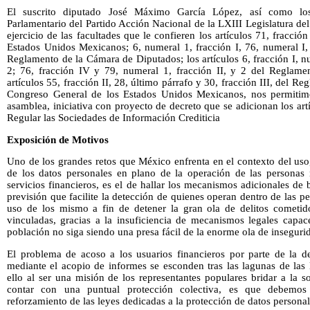
El suscrito diputado José Máximo García López, así como los
Parlamentario del Partido Acción Nacional de la LXIII Legislatura d
ejercicio de las facultades que le confieren los artículos 71, fracción
Estados Unidos Mexicanos; 6, numeral 1, fracción I, 76, numeral I, 
Reglamento de la Cámara de Diputados; los artículos 6, fracción I, 
2; 76, fracción IV y 79, numeral 1, fracción II, y 2 del Reglame
artículos 55, fracción II, 28, último párrafo y 30, fracción III, del R
Congreso General de los Estados Unidos Mexicanos, nos permitimo
asamblea, iniciativa con proyecto de decreto que se adicionan los art
Regular las Sociedades de Información Crediticia
Exposición de Motivos
Uno de los grandes retos que México enfrenta en el contexto del uso
de los datos personales en plano de la operación de las personas 
servicios financieros, es el de hallar los mecanismos adicionales de 
previsión que facilite la detección de quienes operan dentro de las p
uso de los mismo a fin de detener la gran ola de delitos cometido
vinculadas, gracias a la insuficiencia de mecanismos legales capac
población no siga siendo una presa fácil de la enorme ola de inseguri
El problema de acoso a los usuarios financieros por parte de la de
mediante el acopio de informes se esconden tras las lagunas de las 
ello al ser una misión de los representantes populares bridar a la s
contar con una puntual protección colectiva, es que debemo
reforzamiento de las leyes dedicadas a la protección de datos persona