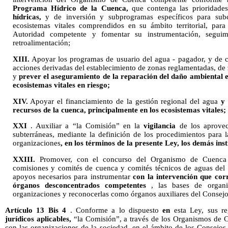
Programa Hídrico de la Cuenca,
que contenga las prioridade
hídricas,
y de inversión y subprogramas específicos para subc
ecosistemas vitales comprendidos en su ámbito territorial, par
Autoridad competente y fomentar su instrumentación, seguim
retroalimentación;
XIII.
Apoyar los programas de usuario del agua - pagador, y de c
acciones derivadas del establecimiento de zonas reglamentadas, de
y
prever el aseguramiento de la reparación del daño ambiental e
ecosistemas vitales en riesgo;
XIV.
Apoyar el financiamiento de la gestión regional del agua
y 
recursos de la cuenca, principalmente en los ecosistemas vitales;
XXI
. Auxiliar a “la Comisión” en la
vigilancia
de los aprovec
subterráneas, mediante la definición de los procedimientos para l
organizaciones
, en los términos de la presente Ley, los demás ins
XXIII.
Promover, con el concurso del Organismo de Cuenca c
comisiones y comités de cuenca y comités técnicos de aguas del 
apoyos necesarios para instrumentar
con la intervención que cor
órganos desconcentrados competentes
, las bases de organi
organizaciones y reconocerlas como órganos auxiliares del Consej
Artículo 13 Bis 4
. Conforme a lo dispuesto
en
esta Ley, sus r
jurídicos aplicables,
“la Comisión”, a través de los Organismos de C
con las organizaciones de la sociedad, en el ámbito de los Consejo