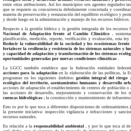
entre otras atribuciones. Así los municipios son agentes regulados ta
que se requiere su concurrencia debidamente concertada y coordinad
materia de preservación y restauración del equilibrio ecológico y pro
y desde luego en la administración y manejo de los recursos hídricos.
Respecto a la gestión hídrica y la gestión integrada de los recursos 
Nacional de Adaptación frente al Cambio Climático
, sustenta
planificación, medición, reporte, verificación y evaluación, esta l
Reducir la vulnerabilidad de la sociedad y los ecosistemas frente 
fortalecer la resiliencia y resistencia de los sistemas naturales y h
y capacidad de adaptación y transformación de los sistemas ecológi
oportunidades generadas por nuevas condiciones climáticas
.
La LGCC también establece que la federación entidades federati
acciones para la adaptación
en la elaboración de las políticas, la E
programas en los siguientes ámbitos:
gestión integral del riesgo
ecológico del territorio, asentamientos humanos y desarrollo ur
acciones de adaptación el establecimiento de centros de población 
las acciones de desarrollo, mejoramiento y conservación de los
cuencas hidrológicas
; la construcción y mantenimiento de infraestruct
Esto es por lo que toca a diferentes disposiciones de ordenamientos j
la presente iniciativa: inspección vigilancia e infracciones y sanc
recursos naturales.
En relación a la
responsabilidad ambiental
, y por lo que toca al d
está dicho que el ejercicio de la mayoría de funciones del sector d