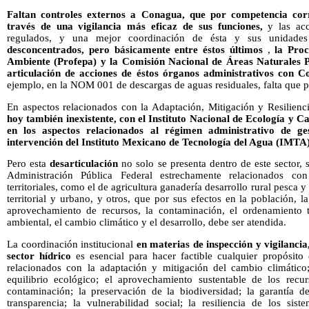
Faltan
controles externos a Conagua, que por competencia cor
través de una vigilancia más eficaz de sus funciones,
y las ac
regulados, y una mejor coordinación de ésta y sus unidades
desconcentrados, pero básicamente entre éstos últimos
,
la Proc
Ambiente (Profepa) y la Comisión Nacional de Áreas Naturales
articulación de acciones de éstos órganos administrativos con Co
ejemplo, en la NOM 001 de descargas de aguas residuales, falta que pa
En aspectos relacionados con la Adaptación, Mitigación y Resilienc
hoy también inexistente, con el
Instituto Nacional de Ecología y C
en los aspectos relacionados al régimen administrativo de ges
intervención del Instituto Mexicano de Tecnología del Agua (IMTA)
Pero esta
desarticulación
no solo se presenta dentro de este sector, 
Administración Pública Federal estrechamente relacionados co
territoriales, como el de agricultura ganadería desarrollo rural pesca y
territorial y urbano, y otros, que por sus efectos en la población, l
aprovechamiento de recursos, la contaminación, el ordenamiento ter
ambiental, el cambio climático y el desarrollo, debe ser atendida.
La coordinación institucional
en materias de inspección y vigilancia
sector hídrico
es esencial para hacer factible cualquier propósit
relacionados con la adaptación y mitigación del cambio climático;
equilibrio ecológico; el aprovechamiento sustentable de los recu
contaminación; la preservación de la biodiversidad; la garantía 
transparencia; la vulnerabilidad social; la resiliencia de los sis