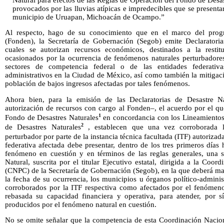
provocados por las lluvias atípicas e impredecibles que se presenta
municipio de Uruapan, Michoacán de Ocampo.”
Al respecto, hago de su conocimiento que en el marco del prog
(Fonden), la Secretaría de Gobernación (Segob) emite Declaratoria
cuales se autorizan recursos económicos, destinados a la restit
ocasionados por la ocurrencia de fenómenos naturales perturbadores 
sectores de competencia federal o de las entidades federativa
administrativos en la Ciudad de México, así como también la mitigaci
población de bajos ingresos afectadas por tales fenómenos.
Ahora bien, para la emisión de las Declaratorias de Desastre 
autorización de recursos con cargo al Fonden–, el acuerdo por el qu
1
Fondo de Desastres Naturales
en concordancia con los Lineamientos
2
de Desastres Naturales
, establecen que una vez corroborada l
perturbador por parte de la instancia técnica facultada (ITF) autorizada
federativa afectada debe presentar, dentro de los tres primeros días 
fenómeno en cuestión y en términos de las reglas generales, una so
Natural, suscrita por el titular Ejecutivo estatal, dirigida a la Coo
(CNPC) de la Secretaría de Gobernación (Segob), en la que deberá ma
la fecha de su ocurrencia, los municipios u órganos político-admini
corroborados por la ITF respectiva como afectados por el fenómeno
rebasada su capacidad financiera y operativa, para atender, por sí
producidos por el fenómeno natural en cuestión.
No se omite señalar que la competencia de esta Coordinación Naciona