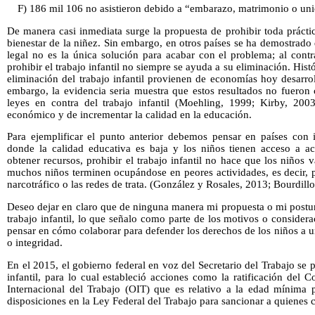
F) 186 mil 106 no asistieron debido a “embarazo, matrimonio o uni
De manera casi inmediata surge la propuesta de prohibir toda práctica
bienestar de la niñez. Sin embargo, en otros países se ha demostrado
legal no es la única solución para acabar con el problema; al cont
prohibir el trabajo infantil no siempre se ayuda a su eliminación. Histó
eliminación del trabajo infantil provienen de economías hoy desarr
embargo, la evidencia seria muestra que estos resultados no fueron
leyes en contra del trabajo infantil (Moehling, 1999; Kirby, 2003
económico y de incrementar la calidad en la educación.
Para ejemplificar el punto anterior debemos pensar en países con i
donde la calidad educativa es baja y los niños tienen acceso a a
obtener recursos, prohibir el trabajo infantil no hace que los niños 
muchos niños terminen ocupándose en peores actividades, es decir, p
narcotráfico o las redes de trata. (González y Rosales, 2013; Bourdillon
Deseo dejar en claro que de ninguna manera mi propuesta o mi postura
trabajo infantil, lo que señalo como parte de los motivos o conside
pensar en cómo colaborar para defender los derechos de los niños a un
o integridad.
En el 2015, el gobierno federal en voz del Secretario del Trabajo se 
infantil, para lo cual estableció acciones como la ratificación del
Internacional del Trabajo (OIT) que es relativo a la edad mínima p
disposiciones en la Ley Federal del Trabajo para sancionar a quienes 