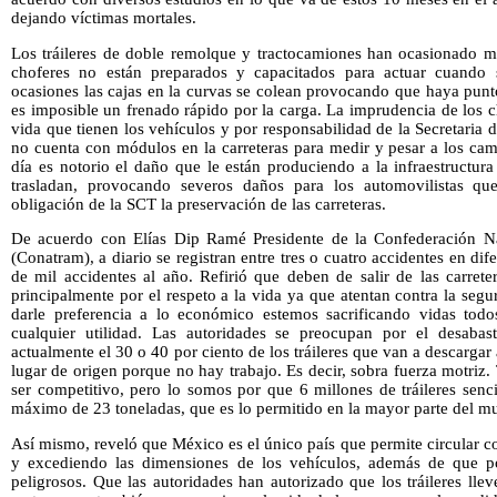
dejando víctimas mortales.
Los tráileres de doble remolque y tractocamiones han ocasionado mú
choferes no están preparados y capacitados para actuar cuando 
ocasiones las cajas en la curvas se colean provocando que haya punt
es imposible un frenado rápido por la carga. La imprudencia de los 
vida que tienen los vehículos y por responsabilidad de la Secretari
no cuenta con módulos en la carreteras para medir y pesar a los cam
día es notorio el daño que le están produciendo a la infraestructu
trasladan, provocando severos daños para los automovilistas que 
obligación de la SCT la preservación de las carreteras.
De acuerdo con Elías Dip Ramé Presidente de la Confederación Na
(Conatram), a diario se registran entre tres o cuatro accidentes en dif
de mil accidentes al año. Refirió que deben de salir de las carret
principalmente por el respeto a la vida ya que atentan contra la segu
darle preferencia a lo económico estemos sacrificando vidas todo
cualquier utilidad. Las autoridades se preocupan por el desabast
actualmente el 30 o 40 por ciento de los tráileres que van a descargar
lugar de origen porque no hay trabajo. Es decir, sobra fuerza motri
ser competitivo, pero lo somos por que 6 millones de tráileres sen
máximo de 23 toneladas, que es lo permitido en la mayor parte del m
Así mismo, reveló que México es el único país que permite circular c
y excediendo las dimensiones de los vehículos, además de que por
peligrosos. Que las autoridades han autorizado que los tráileres ll