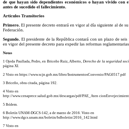
de que hayan sido dependientes económicos o hayan vivido con 
antes de sucedido el fallecimiento.
Artículos Transitorios
Primero.
El presente decreto entrará en vigor al día siguiente al de su
Federación.
Segundo.
El presidente de la República contará con un plazo de seis 
en vigor del presente decreto para expedir las reformas reglamentaria
Notas
1 Ojeda Paullada, Pedro, en Briceño Ruiz, Alberto,
Derecho de la seguridad soci
página XI.
2 Visto en https://www.scjn.gob.mx/libro/InstrumentosConvenio/PAG0517.pdf
3 Briceño, obra citada, página 192.
4 Visto en
http://www.cenaprece.salud.gob.mx/descargas/pdf/PAE_Aten cionEnvejecimien
5 Ibídem.
6 Boletín UNAM-DGCS-142, a de marzo de 2016. Visto en
http://www.dgcs.unam.mx/boletin/bdboletin/2016_142.html
7 Visto en