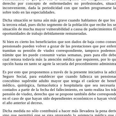
derecho por concepto de enfermedades no profesionales, situa
inconveniente, dada la periodicidad con que suelen programarse las
sobre todo en las especialidades.
Dicha situación se turna aún más grave cuando hablamos de que los 
la tercera edad, pues dicho segmento de la población que recibe los s
situación de mucha mayor vulnerabilidad a causa de padecimientos físi
oportunidades de trabajo debidamente remuneradas.
Si bien es cierto los beneficiarios que son dados de baja como cons
pensionado pueden volver a gozar de las prestaciones que por enfe
tramitan su pensión de viudez correspondiente, tampoco podemos
trámite que les puede consumir varias semanas, pues para ello debe
cual retrasa todavía más la atención médica que requieren, por lo q
opción hasta en tanto se agote la secuela del procedimiento administr
Es por esto que proponemos a través de la presente iniciativa la adic
Seguro Social, para establecer que cuando fallezca un pensio
concubino supérstite adulto mayor que tenga el carácter de benefic
médico, quirúrgica, farmacéutica y hospitalaria que sea necesari
contados a partir de la fecha del fallecimiento, en tanto realiza los t
pensión de viudez, derecho que se propone también debe corresponde
en el caso de que hayan sido dependientes económicos o hayan vivid
el año anterior al deceso.
Dicha medida no sólo contribuirá a hacer más llevadera la pena deri
sino que permitirá que se siga otorgando la asistencia médica que 