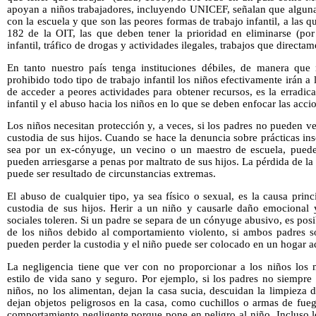
apoyan a niños trabajadores, incluyendo UNICEF, señalan que algunas
con la escuela y que son las peores formas de trabajo infantil, a las
182 de la OIT, las que deben tener la prioridad en eliminarse (por
infantil, tráfico de drogas y actividades ilegales, trabajos que directam
En tanto nuestro país tenga instituciones débiles, de manera qu
prohibido todo tipo de trabajo infantil los niños efectivamente irán a 
de acceder a peores actividades para obtener recursos, es la erradic
infantil y el abuso hacia los niños en lo que se deben enfocar las acci
Los niños necesitan protección y, a veces, si los padres no pueden ve
custodia de sus hijos. Cuando se hace la denuncia sobre prácticas ins
sea por un ex-cónyuge, un vecino o un maestro de escuela, puede 
pueden arriesgarse a penas por maltrato de sus hijos. La pérdida de la
puede ser resultado de circunstancias extremas.
El abuso de cualquier tipo, ya sea físico o sexual, es la causa princ
custodia de sus hijos. Herir a un niño y causarle daño emocional y
sociales toleren. Si un padre se separa de un cónyuge abusivo, es pos
de los niños debido al comportamiento violento, si ambos padres so
pueden perder la custodia y el niño puede ser colocado en un hogar a
La negligencia tiene que ver con no proporcionar a los niños los
estilo de vida sano y seguro. Por ejemplo, si los padres no siempre
niños, no los alimentan, dejan la casa sucia, descuidan la limpieza 
dejan objetos peligrosos en la casa, como cuchillos o armas de fue
comportamiento negligente porque pone en peligro al niño. Incluso l