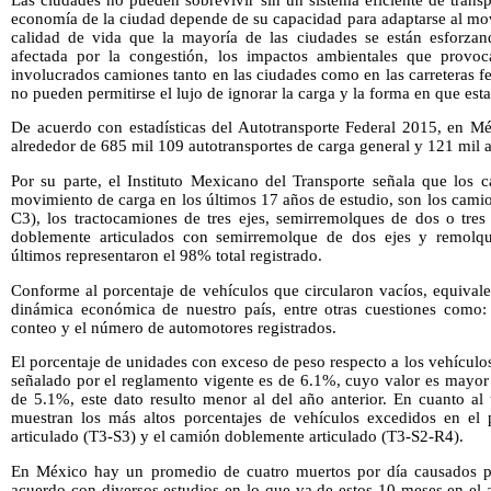
economía de la ciudad depende de su capacidad para adaptarse al mo
calidad de vida que la mayoría de las ciudades se están esforzan
afectada por la congestión, los impactos ambientales que provo
involucrados camiones tanto en las ciudades como en las carreteras fe
no pueden permitirse el lujo de ignorar la carga y la forma en que esta
De acuerdo con estadísticas del Autotransporte Federal 2015, en Méx
alrededor de 685 mil 109 autotransportes de carga general y 121 mil a
Por su parte, el Instituto Mexicano del Transporte señala que los 
movimiento de carga en los últimos 17 años de estudio, son los camion
C3), los tractocamiones de tres ejes, semirremolques de dos o tres
doblemente articulados con semirremolque de dos ejes y remolqu
últimos representaron el 98% total registrado.
Conforme al porcentaje de vehículos que circularon vacíos, equivale
dinámica económica de nuestro país, entre otras cuestiones como: l
conteo y el número de automotores registrados.
El porcentaje de unidades con exceso de peso respecto a los vehículo
señalado por el reglamento vigente es de 6.1%, cuyo valor es mayor 
de 5.1%, este dato resulto menor al del año anterior. En cuanto al
muestran los más altos porcentajes de vehículos excedidos en el 
articulado (T3-S3) y el camión doblemente articulado (T3-S2-R4).
En México hay un promedio de cuatro muertos por día causados p
acuerdo con diversos estudios en lo que va de estos 10 meses en el 