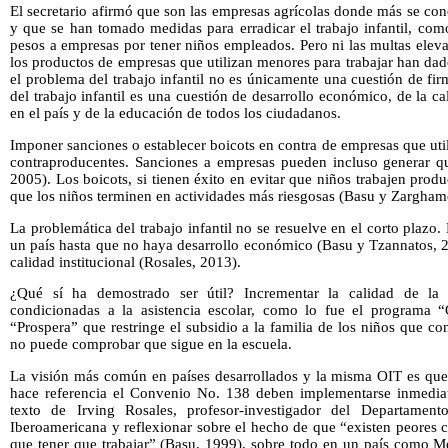
El secretario afirmó que son las empresas agrícolas donde más se conc
y que se han tomado medidas para erradicar el trabajo infantil, com
pesos a empresas por tener niños empleados. Pero ni las multas ele
los productos de empresas que utilizan menores para trabajar han dad
el problema del trabajo infantil no es únicamente una cuestión de fir
del trabajo infantil es una cuestión de desarrollo económico, de la c
en el país y de la educación de todos los ciudadanos.
Imponer sanciones o establecer boicots en contra de empresas que utili
contraproducentes. Sanciones a empresas pueden incluso generar que
2005). Los boicots, si tienen éxito en evitar que niños trabajen pro
que los niños terminen en actividades más riesgosas (Basu y Zargham
La problemática del trabajo infantil no se resuelve en el corto plazo. 
un país hasta que no haya desarrollo económico (Basu y Tzannatos, 
calidad institucional (Rosales, 2013).
¿Qué sí ha demostrado ser útil? Incrementar la calidad de la e
condicionadas a la asistencia escolar, como lo fue el programa 
“Prospera” que restringe el subsidio a la familia de los niños que co
no puede comprobar que sigue en la escuela.
La visión más común en países desarrollados y la misma OIT es que 
hace referencia el Convenio No. 138 deben implementarse inmediat
texto de Irving Rosales, profesor-investigador del Departame
Iberoamericana y reflexionar sobre el hecho de que “existen peores 
que tener que trabajar” (Basu, 1999), sobre todo en un país como M