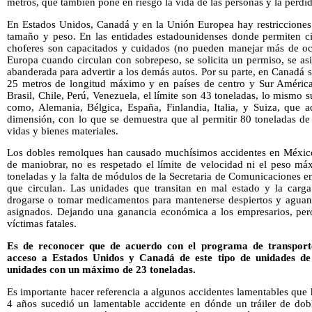
metros, que también pone en riesgo la vida de las personas y la perdid
En Estados Unidos, Canadá y en la Unión Europea hay restricciones
tamaño y peso. En las entidades estadounidenses donde permiten ci
choferes son capacitados y cuidados (no pueden manejar más de och
Europa cuando circulan con sobrepeso, se solicita un permiso, se as
abanderada para advertir a los demás autos. Por su parte, en Canadá 
25 metros de longitud máximo y en países de centro y Sur América
Brasil, Chile, Perú, Venezuela, el límite son 43 toneladas, lo mismo
como, Alemania, Bélgica, España, Finlandia, Italia, y Suiza, que
dimensión, con lo que se demuestra que al permitir 80 toneladas de
vidas y bienes materiales.
Los dobles remolques han causado muchísimos accidentes en México, 
de maniobrar, no es respetado el límite de velocidad ni el peso 
toneladas y la falta de módulos de la Secretaria de Comunicaciones en l
que circulan. Las unidades que transitan en mal estado y la carga 
drogarse o tomar medicamentos para mantenerse despiertos y aguanta
asignados. Dejando una ganancia económica a los empresarios, pero 
víctimas fatales.
Es de reconocer que de acuerdo con el programa de transporte
acceso a Estados Unidos y Canadá de este tipo de unidades de
unidades con un máximo de 23 toneladas.
Es importante hacer referencia a algunos accidentes lamentables qu
4 años sucedió un lamentable accidente en dónde un tráiler de do