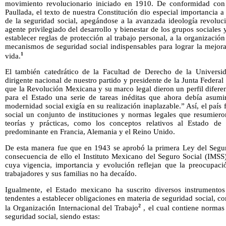
movimiento revolucionario iniciado en 1910. De conformidad con
Paullada, el texto de nuestra Constitución dio especial importancia a
de la seguridad social, apegándose a la avanzada ideología revoluc
agente privilegiado del desarrollo y bienestar de los grupos sociales 
establecer reglas de protección al trabajo personal, a la organización
mecanismos de seguridad social indispensables para lograr la mejor
1
vida.
El también catedrático de la Facultad de Derecho de la Univers
dirigente nacional de nuestro partido y presidente de la Junta Federal
que la Revolución Mexicana y su marco legal dieron un perfil difere
para el Estado una serie de tareas inéditas que ahora debía asumir
modernidad social exigía en su realización inaplazable.” Así, el país
social un conjunto de instituciones y normas legales que resumiero
teorías y prácticas, como los conceptos relativos al Estado de 
predominante en Francia, Alemania y el Reino Unido.
De esta manera fue que en 1943 se aprobó la primera Ley del Segu
consecuencia de ello el Instituto Mexicano del Seguro Social (IMSS
cuya vigencia, importancia y evolución reflejan que la preocupaci
trabajadores y sus familias no ha decaído.
Igualmente, el Estado mexicano ha suscrito diversos instrumentos j
tendentes a establecer obligaciones en materia de seguridad social, 
2
la Organización Internacional del Trabajo
, el cual contiene normas
seguridad social, siendo estas: