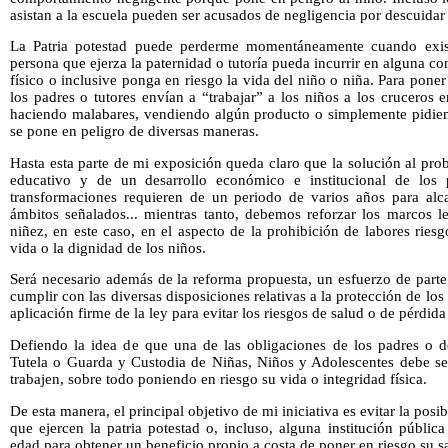
asistan a la escuela pueden ser acusados de negligencia por descuidar
La Patria potestad puede perderme momentáneamente cuando exist
persona que ejerza la paternidad o tutoría pueda incurrir en alguna 
físico o inclusive ponga en riesgo la vida del niño o niña. Para pone
los padres o tutores envían a “trabajar” a los niños a los cruceros e
haciendo malabares, vendiendo algún producto o simplemente pidien
se pone en peligro de diversas maneras.
Hasta esta parte de mi exposición queda claro que la solución al prob
educativo y de un desarrollo económico e institucional de los 
transformaciones requieren de un periodo de varios años para alc
ámbitos señalados... mientras tanto, debemos reforzar los marcos le
niñez, en este caso, en el aspecto de la prohibición de labores rie
vida o la dignidad de los niños.
Será necesario además de la reforma propuesta, un esfuerzo de parte
cumplir con las diversas disposiciones relativas a la protección de lo
aplicación firme de la ley para evitar los riesgos de salud o de pérdid
Defiendo la idea de que una de las obligaciones de los padres o de
Tutela o Guarda y Custodia de Niñas, Niños y Adolescentes debe ser 
trabajen, sobre todo poniendo en riesgo su vida o integridad física.
De esta manera, el principal objetivo de mi iniciativa es evitar la posi
que ejercen la patria potestad o, incluso, alguna institución pública
edad para obtener un beneficio propio a costa de poner en riesgo su sa