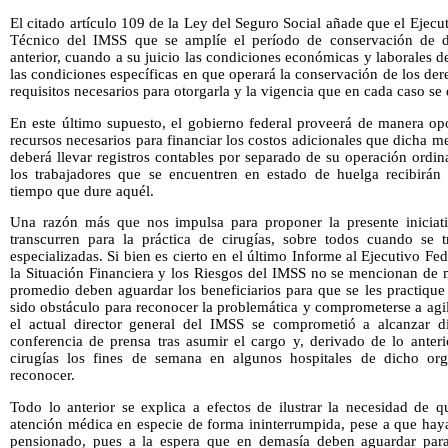
El citado artículo 109 de la Ley del Seguro Social añade que el Ejecut
Técnico del IMSS que se amplíe el período de conservación de de
anterior, cuando a su juicio las condiciones económicas y laborales de
las condiciones específicas en que operará la conservación de los der
requisitos necesarios para otorgarla y la vigencia que en cada caso se
En este último supuesto, el gobierno federal proveerá de manera opor
recursos necesarios para financiar los costos adicionales que dicha med
deberá llevar registros contables por separado de su operación ordi
los trabajadores que se encuentren en estado de huelga recibirán 
tiempo que dure aquél.
Una razón más que nos impulsa para proponer la presente iniciati
transcurren para la práctica de cirugías, sobre todos cuando se 
especializadas. Si bien es cierto en el último Informe al Ejecutivo F
la Situación Financiera y los Riesgos del IMSS no se mencionan de 
promedio deben aguardar los beneficiarios para que se les practique
sido obstáculo para reconocer la problemática y comprometerse a agil
el actual director general del IMSS se comprometió a alcanzar di
conferencia de prensa tras asumir el cargo y, derivado de lo anteri
cirugías los fines de semana en algunos hospitales de dicho or
reconocer.
Todo lo anterior se explica a efectos de ilustrar la necesidad de 
atención médica en especie de forma ininterrumpida, pese a que hay
pensionado, pues a la espera que en demasía deben aguardar par