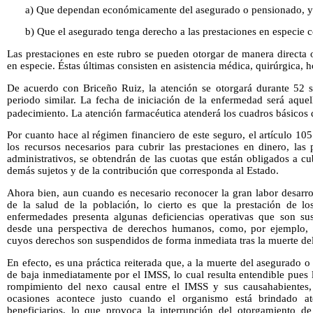
a) Que dependan económicamente del asegurado o pensionado, y
b) Que el asegurado tenga derecho a las prestaciones en especie c
Las prestaciones en este rubro se pueden otorgar de manera directa 
en especie. Éstas últimas consisten en asistencia médica, quirúrgica, h
De acuerdo con Briceño Ruiz, la atención se otorgará durante 52 
periodo similar. La fecha de iniciación de la enfermedad será aquella
padecimiento. La atención farmacéutica atenderá los cuadros básicos
Por cuanto hace al régimen financiero de este seguro, el artículo 10
los recursos necesarios para cubrir las prestaciones en dinero, las
administrativos, se obtendrán de las cuotas que están obligados a cub
demás sujetos y de la contribución que corresponda al Estado.
Ahora bien, aun cuando es necesario reconocer la gran labor desarro
de la salud de la población, lo cierto es que la prestación de lo
enfermedades presenta algunas deficiencias operativas que son sus
desde una perspectiva de derechos humanos, como, por ejemplo, tr
cuyos derechos son suspendidos de forma inmediata tras la muerte de
En efecto, es una práctica reiterada que, a la muerte del asegurado o
de baja inmediatamente por el IMSS, lo cual resulta entendible pues l
rompimiento del nexo causal entre el IMSS y sus causahabientes,
ocasiones acontece justo cuando el organismo está brindado at
beneficiarios, lo que provoca la interrupción del otorgamiento de