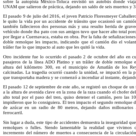
sobre la autopista México-Toluca envistió un autobús donde viaja
UNAM que salieron de práctica, dejando un saldo de seis muertos y 3
El pasado 9 de julio del 2016, el joven Patricio Floresmeyer Caballer
le quito la vida por un accidente de tránsito que ocasionó un cami
también fallecieron dos personas más y una resulto herida de grave
vehículo donde iba pato con sus amigos tuvo que hacer alto total porq
por llegar a Cuernavaca, estaba en obra. Por la falta de señalizaciones
doble remolque les impacto, indicando que el camión dio el volant
tráiler fue lo que impacto al auto que les quitó la vida.
Otro incidente fue lo ocurrido el pasado 2 de octubre del año en c
pasajeros de la línea ADO Platino y un tráiler de doble remolque e
altura del kilómetro 300, en el municipio de Amatlán de los Re
calcinadas. La tragedia ocurrió cuando la unidad, se impactó en la 
que transportaba madera y se comenzó a incendiar al instante, dejando
El pasado 12 de septiembre de este año, se registró un choque de un 
a la altura de avenida clave en la zona de la raza cuando el chofer del
alto total por el paso del tren, quiso detener el camión, pero las 
impidieron que lo consiguiera. El tren impacto el segundo remolque 
de azúcar en un radio de 80 metros, dejando daños millonarios 
ferrocarril.
Sin lugar a duda, este tipo de accidentes demuestra la inseguridad que 
remolques o fulles. Siendo lamentable la realidad que vivimos 
incremento del número de muertos a consecuencia de la circulación 