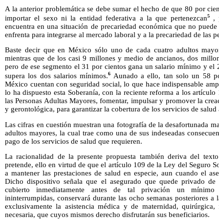
A la anterior problemática se debe sumar el hecho de que 80 por cient
5
importar el sexo ni la entidad federativa a la que pertenezcan
, 
encuentra en una situación de precariedad económica que no puede o
enfrenta para integrarse al mercado laboral y a la precariedad de las p
Baste decir que en México sólo uno de cada cuatro adultos mayo
mientras que de los casi 9 millones y medio de ancianos, dos millo
pero de ese segmento el 31 por cientos gana un salario mínimo y el 
6
supera los dos salarios mínimos.
Aunado a ello, tan solo un 58 po
México cuentan con seguridad social, lo que hace indispensable ampl
lo ha dispuesto esta Soberanía, con la reciente reforma a los artícul
las Personas Adultas Mayores, fomentar, impulsar y promover la creac
y gerontológica, para garantizar la cobertura de los servicios de salu
Las cifras en cuestión muestran una fotografía de la desafortunada m
adultos mayores, la cual trae como una de sus indeseadas consecuenc
pago de los servicios de salud que requieren.
La racionalidad de la presente propuesta también deriva del text
pretende, ello en virtud de que el artículo 109 de la Ley del Seguro 
a mantener las prestaciones de salud en especie, aun cuando el a
Dicho dispositivo señala que el asegurado que quede privado de
cubierto inmediatamente antes de tal privación un mínimo
ininterrumpidas, conservará durante las ocho semanas posteriores a l
exclusivamente la asistencia médica y de maternidad, quirúrgica, 
necesaria, que cuyos mismos derecho disfrutarán sus beneficiarios.