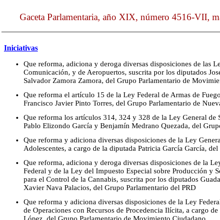
Gaceta Parlamentaria, año XIX, número 4516-VII, ma
Iniciativas
Que reforma, adiciona y deroga diversas disposiciones de las L
Comunicación, y de Aeropuertos, suscrita por los diputados Jo
Salvador Zamora Zamora, del Grupo Parlamentario de Movimi
Que reforma el artículo 15 de la Ley Federal de Armas de Fuego
Francisco Javier Pinto Torres, del Grupo Parlamentario de Nuev
Que reforma los artículos 314, 324 y 328 de la Ley General de S
Pablo Elizondo García y Benjamín Medrano Quezada, del Grupo
Que reforma y adiciona diversas disposiciones de la Ley Gener
Adolescentes, a cargo de la diputada Patricia García García, d
Que reforma, adiciona y deroga diversas disposiciones de la Le
Federal y de la Ley del Impuesto Especial sobre Producción y S
para el Control de la Cannabis, suscrita por los diputados Gua
Xavier Nava Palacios, del Grupo Parlamentario del PRD
Que reforma y adiciona diversas disposiciones de la Ley Federal
de Operaciones con Recursos de Procedencia Ilícita, a cargo de
López, del Grupo Parlamentario de Movimiento Ciudadano