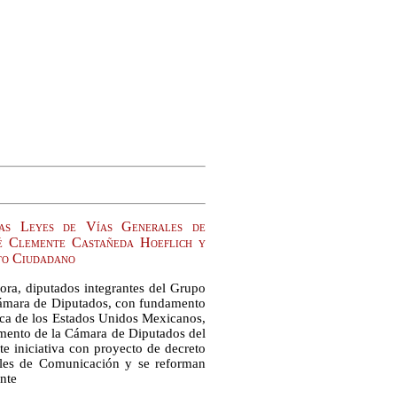
 las Leyes de Vías Generales de
osé Clemente Castañeda Hoeflich y
to Ciudadano
ra, diputados integrantes del Grupo
Cámara de Diputados, con fundamento
ítica de los Estados Unidos Mexicanos,
lamento de la Cámara de Diputados del
e iniciativa con proyecto de decreto
ales de Comunicación y se reforman
ente