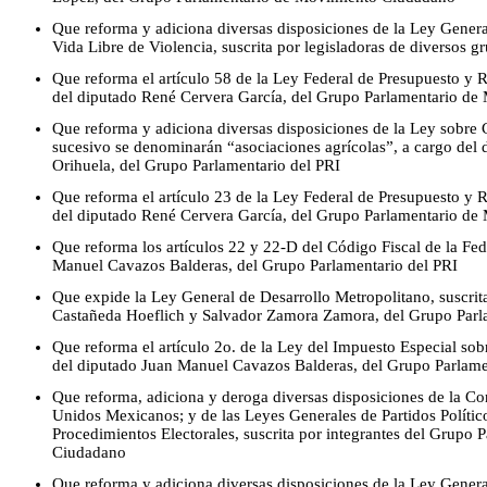
Que reforma y adiciona diversas disposiciones de la Ley Genera
Vida Libre de Violencia, suscrita por legisladoras de diversos g
Que reforma el artículo 58 de la Ley Federal de Presupuesto y 
del diputado René Cervera García, del Grupo Parlamentario d
Que reforma y adiciona diversas disposiciones de la Ley sobre 
sucesivo se denominarán “asociaciones agrícolas”, a cargo del 
Orihuela, del Grupo Parlamentario del PRI
Que reforma el artículo 23 de la Ley Federal de Presupuesto y 
del diputado René Cervera García, del Grupo Parlamentario d
Que reforma los artículos 22 y 22-D del Código Fiscal de la Fed
Manuel Cavazos Balderas, del Grupo Parlamentario del PRI
Que expide la Ley General de Desarrollo Metropolitano, suscrit
Castañeda Hoeflich y Salvador Zamora Zamora, del Grupo Par
Que reforma el artículo 2o. de la Ley del Impuesto Especial sob
del diputado Juan Manuel Cavazos Balderas, del Grupo Parlame
Que reforma, adiciona y deroga diversas disposiciones de la Con
Unidos Mexicanos; y de las Leyes Generales de Partidos Político
Procedimientos Electorales, suscrita por integrantes del Grupo
Ciudadano
Que reforma y adiciona diversas disposiciones de la Ley General