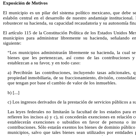
Exposición de Motivos
El municipio es un pilar del sistema político mexicano, que debe s
eslabón central en el desarrollo de nuestro andamiaje institucional. P
robustecer su hacienda, su capacidad recaudatoria y su autonomía fin
El artículo 115 de la Constitución Política de los Estados Unidos Mex
municipios para administrar libremente su hacienda, señalando en
siguiente:
“Los municipios administrarán libremente su hacienda, la cual s
bienes que les pertenezcan, así como de las contribuciones y o
establezcan a su favor, y en todo caso:
a) Percibirán las contribuciones, incluyendo tasas adicionales, 
propiedad inmobiliaria, de su fraccionamiento, división, consolidac
que tengan por base el cambio de valor de los inmuebles.
b) [...]
c) Los ingresos derivados de la prestación de servicios públicos a s
Las leyes federales no limitarán la facultad de los estados para e
refieren los incisos a) y c), ni concederán exenciones en relación 
establecerán exenciones o subsidios en favor de persona o ins
contribuciones. Sólo estarán exentos los bienes de dominio público 
municipios, salvo que tales bienes sean utilizados por entidades p