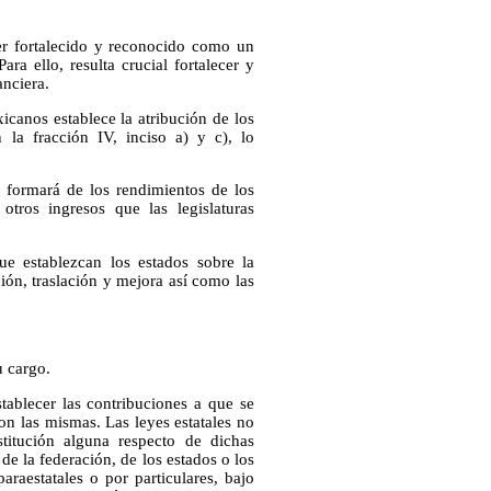
er fortalecido y reconocido como un
ara ello, resulta crucial fortalecer y
anciera.
icanos establece la atribución de los
 la fracción IV, inciso a) y c), lo
e formará de los rendimientos de los
tros ingresos que las legislaturas
que establezcan los estados sobre la
ión, traslación y mejora así como las
u cargo.
stablecer las contribuciones a que se
con las mismas. Las leyes estatales no
titución alguna respecto de dichas
de la federación, de los estados o los
araestatales o por particulares, bajo