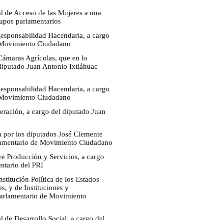
l de Acceso de las Mujeres a una
rupos parlamentarios
Responsabilidad Hacendaria, a cargo
e Movimiento Ciudadano
Cámaras Agrícolas, que en lo
diputado Juan Antonio Ixtláhuac
Responsabilidad Hacendaria, a cargo
e Movimiento Ciudadano
eración, a cargo del diputado Juan
a por los diputados José Clemente
lamentario de Movimiento Ciudadano
re Producción y Servicios, a cargo
ntario del PRI
stitución Política de los Estados
s, y de Instituciones y
 Parlamentario de Movimiento
 de Desarrollo Social, a cargo del