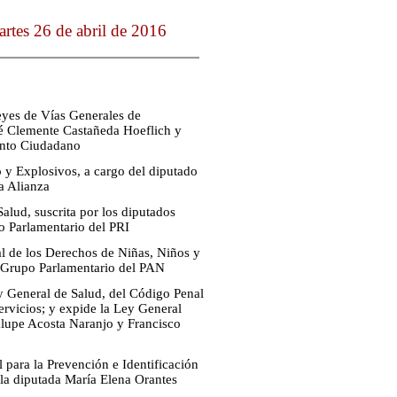
rtes 26 de abril de 2016
eyes de Vías Generales de
sé Clemente Castañeda Hoeflich y
ento Ciudadano
 y Explosivos, a cargo del diputado
a Alianza
alud, suscrita por los diputados
 Parlamentario del PRI
al de los Derechos de Niñas, Niños y
el Grupo Parlamentario del PAN
y General de Salud, del Código Penal
ervicios; y expide la Ley General
dalupe Acosta Naranjo y Francisco
 para la Prevención e Identificación
 la diputada María Elena Orantes