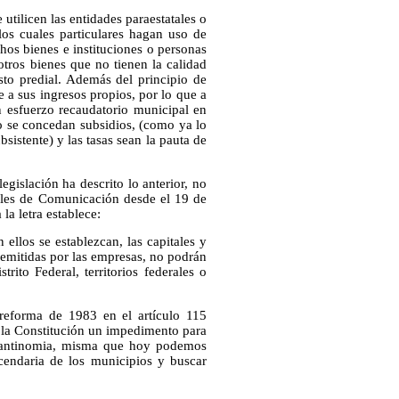
utilicen las entidades paraestatales o
los cuales particulares hagan uso de
chos bienes e instituciones o personas
tros bienes que no tienen la calidad
to predial. Además del principio de
e a sus ingresos propios, por lo que a
un esfuerzo recaudatorio municipal en
no se concedan subsidios, (como ya lo
sistente) y las tasas sean la pauta de
gislación ha descrito lo anterior, no
rales de Comunicación desde el 19 de
la letra establece:
ellos se establezcan, las capitales y
 emitidas por las empresas, no podrán
rito Federal, territorios federales o
reforma de 1983 en el artículo 115
a la Constitución un impedimento para
na antinomia, misma que hoy podemos
acendaria de los municipios y buscar