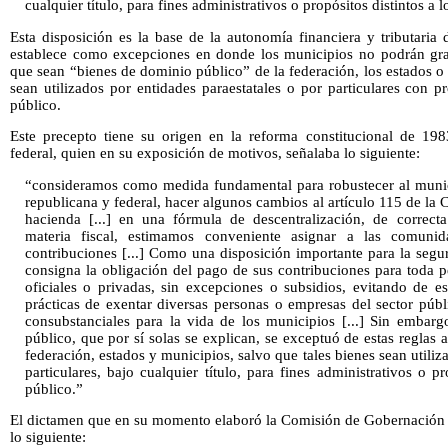
cualquier título, para fines administrativos o propósitos distintos a 
Esta disposición es la base de la autonomía financiera y tributaria
establece como excepciones en donde los municipios no podrán gra
que sean “bienes de dominio público” de la federación, los estados 
sean utilizados por entidades paraestatales o por particulares con pr
público.
Este precepto tiene su origen en la reforma constitucional de 198
federal, quien en su exposición de motivos, señalaba lo siguiente:
“consideramos como medida fundamental para robustecer al munici
republicana y federal, hacer algunos cambios al artículo 115 de la C
hacienda [...] en una fórmula de descentralización, de correct
materia fiscal, estimamos conveniente asignar a las comuni
contribuciones [...] Como una disposición importante para la segu
consigna la obligación del pago de sus contribuciones para toda pe
oficiales o privadas, sin excepciones o subsidios, evitando de es
prácticas de exentar diversas personas o empresas del sector públ
consubstanciales para la vida de los municipios [...] Sin embar
público, que por sí solas se explican, se exceptuó de estas reglas 
federación, estados y municipios, salvo que tales bienes sean utiliz
particulares, bajo cualquier título, para fines administrativos o p
público.”
El dictamen que en su momento elaboró la Comisión de Gobernación
lo siguiente: