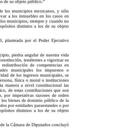
los de su objeto público.”
 de los municipios mexicanos, y sólo
var a los inmuebles en los casos en
o los municipios, siempre y cuando no
opósitos distintos a los de su objeto
3, planteada por el Poder Ejecutivo
pio, piedra angular de nuestra vida
onstitución, tendientes a vigorizar su
a redistribución de competencias en
dades municipales los impuestos o
ridad de los ingresos municipales, se
rsona, física o moral o instituciones
ta manera a nivel constitucional las
ico, de estas contribuciones que son
go, por imperativas razones de orden
a los bienes de dominio público de la
ados por entidades paraestatales o por
ropósitos distintos a los de su objeto
 de la Cámara de Diputados concluyó