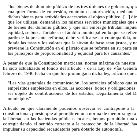
“los bienes de dominio público de los tres órdenes de gobierno, que 
cualquier forma de concesión, contrato o autorización, mediante 
dichos bienes para actividades accesorias al objeto público. [...] di
que los utilizan, demandan los mismos servicios municipales que o
de bienes del dominio público y que sin embrago tributan impues
equidad, se busca fortalecer el ámbito municipal en lo que se refier
partir de la presente reforma, debe verificarse en contrapartida, 
donde las tasas y los valores que le sirvan de base sean justos, y 
previene la Constitución en el párrafo que se reforma en su parte sub
los principios de proporcionalidad y equidad para los causantes.”
A pesar de que la Constitución mexicana, norma máxima de nuestra le
ha sido actualizado el fondo del artículo 7 de la Ley de Vías Gene
febrero de 1940 fecha en que fue promulgada dicha ley, artículo que a 
“Las vías generales de comunicación, los servicios públicos que en 
empréstitos empleados en ellos, las acciones, bonos y obligaciones
ser objeto de contribuciones de los estados, Departamento del Dist
municipios”
Artículo en que claramente podemos observar se contrapone a la 
constitucional, puesto que al permitir en una norma de menor rango 
la libertad en las haciendas públicas locales, hemos permitido u
corregir dando el sentido correcto a la protección de la libertad h
impulsar su capacidad recaudatoria para dotarlo de autonomía.