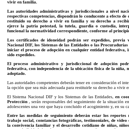
vivir en familia.
Las autoridades administrativas y jurisdiccionales a nivel naci
respectivas competencias, dispondrán lo conducente a efecto de 
restituido su derecho a vivir en familia y su derecho a recib
ejerce la patria potestad, la tutela, guardia o custodia, int
funcional la normatividad correspondiente, conforme al principio 
Los certificados de idoneidad podrán ser expedidos, previa v
Nacional DIF, los Sistemas de las Entidades o las Procuradurías
iniciar el proceso de adopción en cualquier entidad federativa
sido expedidos.
El proceso administrativo y jurisdiccional de adopción podr
federativa, con independencia de la ubicación física de la niña, 
adoptado.
Las autoridades competentes deberán tener en consideración el inte
la opción que sea más adecuada para restituirle su derecho a vivir e
El Sistema Nacional DIF y los Sistemas de las Entidades,
en coo
Protección
, serán responsables del seguimiento de la situación e
adolescentes una vez que haya concluido el acogimiento y, en su ca
Entre las medidas de seguimiento deberán estar los reportes r
trabajo social, constancias fotográficas, testimoniales, de vide
la convivencia familiar y el desarrollo cotidiano de niñas, niño