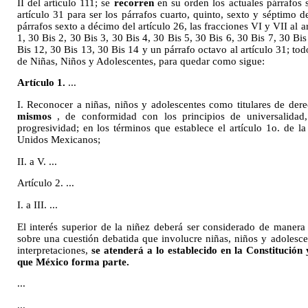
II del artículo 111; se
recorren
en su orden los actuales párrafos 
artículo 31 para ser los párrafos cuarto, quinto, sexto y séptimo d
párrafos sexto a décimo del artículo 26, las fracciones VI y VII al ar
1, 30 Bis 2, 30 Bis 3, 30 Bis 4, 30 Bis 5, 30 Bis 6, 30 Bis 7, 30 Bis
Bis 12, 30 Bis 13, 30 Bis 14 y un párrafo octavo al artículo 31; to
de Niñas, Niños y Adolescentes, para quedar como sigue:
Artículo 1.
...
I. Reconocer a niñas, niños y adolescentes como titulares de der
mismos
, de conformidad con los principios de universalidad, 
progresividad; en los términos que establece el artículo 1o. de la
Unidos Mexicanos;
II. a V. ...
Artículo 2. ...
I. a III. ...
El interés superior de la niñez deberá ser considerado de manera
sobre una cuestión debatida que involucre niñas, niños y adolesce
interpretaciones,
se atenderá a lo establecido en la Constitución 
que México forma parte.
...
...