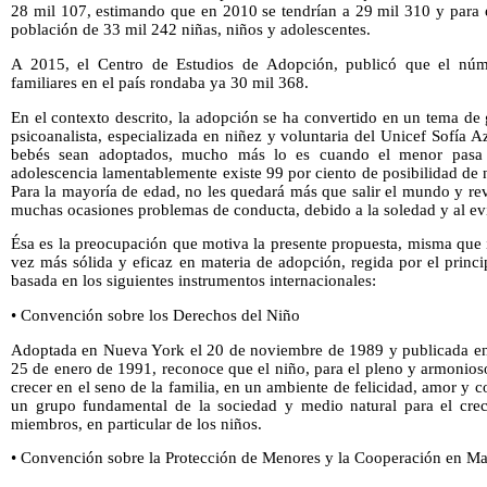
28 mil 107, estimando que en 2010 se tendrían a 29 mil 310 y para e
población de 33 mil 242 niñas, niños y adolescentes.
A 2015, el Centro de Estudios de Adopción, publicó que el núm
familiares en el país rondaba ya 30 mil 368.
En el contexto descrito, la adopción se ha convertido en un tema de
psicoanalista, especializada en niñez y voluntaria del Unicef Sofía Aza
bebés sean adoptados, mucho más lo es cuando el menor pasa d
adolescencia lamentablemente existe 99 por ciento de posibilidad de 
Para la mayoría de edad, no les quedará más que salir el mundo y reve
muchas ocasiones problemas de conducta, debido a la soledad y al e
Ésa es la preocupación que motiva la presente propuesta, misma que 
vez más sólida y eficaz en materia de adopción, regida por el princip
basada en los siguientes instrumentos internacionales:
• Convención sobre los Derechos del Niño
Adoptada en Nueva York el 20 de noviembre de 1989 y publicada en e
25 de enero de 1991, reconoce que el niño, para el pleno y armonios
crecer en el seno de la familia, en un ambiente de felicidad, amor y 
un grupo fundamental de la sociedad y medio natural para el crec
miembros, en particular de los niños.
• Convención sobre la Protección de Menores y la Cooperación en Ma