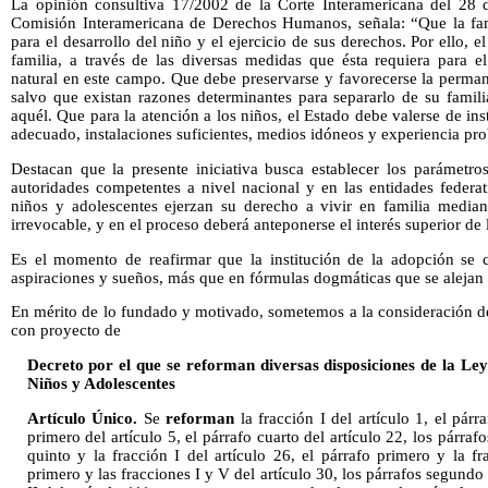
La opinión consultiva 17/2002 de la Corte Interamericana del 28 d
Comisión Interamericana de Derechos Humanos, señala: “Que la fami
para el desarrollo del niño y el ejercicio de sus derechos. Por ello, e
familia, a través de las diversas medidas que ésta requiera para 
natural en este campo. Que debe preservarse y favorecerse la perman
salvo que existan razones determinantes para separarlo de su famili
aquél. Que para la atención a los niños, el Estado debe valerse de in
adecuado, instalaciones suficientes, medios idóneos y experiencia pro
Destacan que la presente iniciativa busca establecer los parámetr
autoridades competentes a nivel nacional y en las entidades federat
niños y adolescentes ejerzan su derecho a vivir en familia median
irrevocable, y en el proceso deberá anteponerse el interés superior de 
Es el momento de reafirmar que la institución de la adopción se c
aspiraciones y sueños, más que en fórmulas dogmáticas que se alejan d
En mérito de lo fundado y motivado, sometemos a la consideración de 
con proyecto de
Decreto por el que se reforman diversas disposiciones de la Le
Niños y Adolescentes
Artículo Único.
Se
reforman
la fracción I del artículo 1, el párr
primero del artículo 5, el párrafo cuarto del artículo 22, los párraf
quinto y la fracción I del artículo 26, el párrafo primero y la fra
primero y las fracciones I y V del artículo 30, los párrafos segundo 