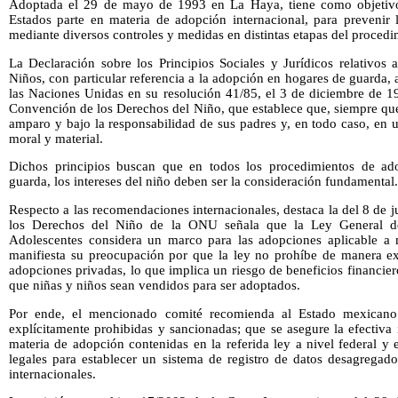
Adoptada el 29 de mayo de 1993 en La Haya, tiene como objetivo 
Estados parte en materia de adopción internacional, para prevenir l
mediante diversos controles y medidas en distintas etapas del procedi
La Declaración sobre los Principios Sociales y Jurídicos relativos 
Niños, con particular referencia a la adopción en hogares de guarda
las Naciones Unidas en su resolución 41/85, el 3 de diciembre de 19
Convención de los Derechos del Niño, que establece que, siempre que 
amparo y bajo la responsabilidad de sus padres y, en todo caso, en 
moral y material.
Dichos principios buscan que en todos los procedimientos de ad
guarda, los intereses del niño deben ser la consideración fundamental.
Respecto a las recomendaciones internacionales, destaca la del 8 de j
los Derechos del Niño de la ONU señala que la Ley General d
Adolescentes considera un marco para las adopciones aplicable a ni
manifiesta su preocupación por que la ley no prohíbe de manera exp
adopciones privadas, lo que implica un riesgo de beneficios financier
que niñas y niños sean vendidos para ser adoptados.
Por ende, el mencionado comité recomienda al Estado mexicano
explícitamente prohibidas y sancionadas; que se asegure la efectiva
materia de adopción contenidas en la referida ley a nivel federal y
legales para establecer un sistema de registro de datos desagregad
internacionales.