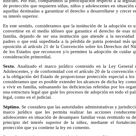
difíciles. Por ello, compartimos la preocupación respecto a la legisla
de protección que requieren niñas, niños y adolescentes en situación
aquellas destinadas a garantizar el derecho a desarrollarse y crecer
su interés superior.
En este sentido, consideramos que la institución de la adopción es 
convertirse en el medio idóneo que garantice el derecho de esas ni
familia, dejando de ser una institución que atiende a la necesidad
padres o que está supeditada a la pérdida de patria potestad más qu
oposición al artículo 21 de la Convención sobre los Derechos del N
de los Estados que reconocen y/o permiten la adopción de cuidar que
consideración primordial.
Sexto.
Analizado el marco jurídico contenido en la Ley General
Adolescentes, y de conformidad con el artículo 20 de la convención 
a la obligación del Estado de proporcionar protección especial a los
consideramos que es posible extender los alcances de dicha ley como
a vivir en familia, subsanando las deficiencias referidas por los org
una estructura legal que guíe los procesos de adopción en todo el paí
legal, como en el judicial.
Séptimo.
Se considera que las autoridades administrativas y jurisdicc
marco jurídico que les permita realizar las acciones conducent
adolescentes en situación de desamparo familiar vean restituido su de
principio del interés superior de la niñez, mediante el fortaleci
protección que ya contiene la ley en comento.