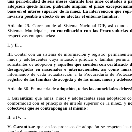
una periodicidad de seis meses durante tres años contados a par
adopción quede firme, pudiendo ampliar el plazo excepcionalm
base en el interés superior de la niñez. La intervención que rep
invasiva posible a efecto de no afectar el entorno familiar.
Artículo 29. Corresponde al Sistema Nacional DIF, así como a l
Sistemas Municipales,
en coordinación con las Procuradurías d
respectivas competencias:
I. y II. ...
III. Contar con un sistema de información y registro, permanentem
niños y adolescentes cuya situación jurídica o familiar permita
solicitantes de adopción
y aquellos que cuenten con certificado 
desagregadas en nacionales e internacionales, así como niñas
informando de cada actualización a la Procuraduría de Protecc
registro de las familias de acogida y de las niñas, niños y adoles
Artículo 30. En materia de
adopción
, todas
las autoridades deber
I.
Garantizar
que niñas, niños y adolescentes sean adoptados
co
conformidad con el principio de interés superior de la niñez,
y no
colectivos que se contrapongan al mismo
;
II. a IV. ...
V
. Garantizar
que en los procesos de adopción se respeten las 
con lo dispuesto en esta ley;