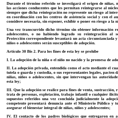
Durante el término referido se investigará el origen de niñas, 
las acciones conducentes que les permitan reintegrarse al núcle
siempre que dicha reintegración no represente un riesgo al interé
en coordinación con los centros de asistencia social y con el a
considere necesaria, sin exponer, exhibir o poner en riesgo a la n
Una vez transcurrido dicho término sin obtener información res
adolescentes, o no habiendo logrado su reintegración al s
Protección correspondiente levantará un acta circunstanciada y
niños o adolescentes serán susceptibles de adopción.
Artículo 30 Bis 2. Para los fines de esta ley se prohíbe
I. La adopción de la niña o el niño no nacido y la promesa de ad
II. La adopción privada, entendida como el acto mediante el cual
tutela o guarda y custodia, o sus representantes legales, pacten
niñas, niños o adolescentes, sin que intervengan las autorida
esta ley;
III. Que la adopción se realice para fines de venta, sustracción, re
trata de personas, explotación, trabajo infantil o cualquier ilícit
supuestos referidos una vez concluida judicialmente la adopc
competente presentará denuncia ante el Ministerio Público y 
asegurar el bienestar integral de niñas, niños y adolescentes;
IV. El contacto de los padres biológicos que entregaron en 