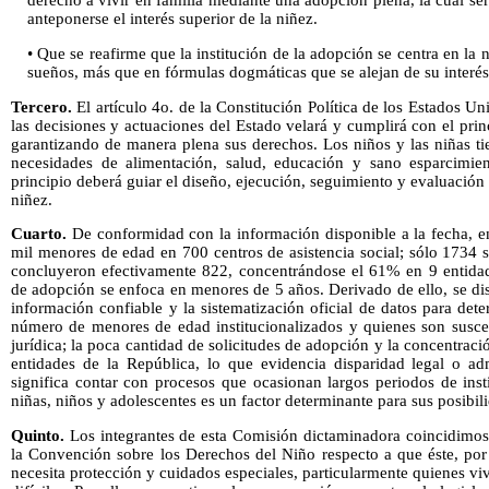
derecho a vivir en familia mediante una adopción plena, la cual ser
anteponerse el interés superior de la niñez.
• Que se reafirme que la institución de la adopción se centra en la 
sueños, más que en fórmulas dogmáticas que se alejan de su interés
Tercero.
El artículo 4o. de la Constitución Política de los Estados U
las decisiones y actuaciones del Estado velará y cumplirá con el princ
garantizando de manera plena sus derechos. Los niños y las niñas ti
necesidades de alimentación, salud, educación y sano esparcimient
principio deberá guiar el diseño, ejecución, seguimiento y evaluación d
niñez.
Cuarto.
De conformidad con la información disponible a la fecha, 
mil menores de edad en 700 centros de asistencia social; sólo 1734 s
concluyeron efectivamente 822, concentrándose el 61% en 9 entidade
de adopción se enfoca en menores de 5 años. Derivado de ello, se dis
información confiable y la sistematización oficial de datos para dete
número de menores de edad institucionalizados y quienes son suscep
jurídica; la poca cantidad de solicitudes de adopción y la concentrac
entidades de la República, lo que evidencia disparidad legal o adm
significa contar con procesos que ocasionan largos periodos de inst
niñas, niños y adolescentes es un factor determinante para sus posibil
Quinto.
Los integrantes de esta Comisión dictaminadora coincidimo
la Convención sobre los Derechos del Niño respecto a que éste, por 
necesita protección y cuidados especiales, particularmente quienes 