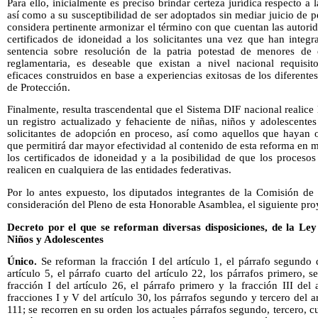
Para ello, inicialmente es preciso brindar certeza jurídica respecto 
así como a su susceptibilidad de ser adoptados sin mediar juicio de p
considera pertinente armonizar el término con que cuentan las autorid
certificados de idoneidad a los solicitantes una vez que han integr
sentencia sobre resolución de la patria potestad de menores de
reglamentaria, es deseable que existan a nivel nacional requisit
eficaces construidos en base a experiencias exitosas de los diferente
de Protección.
Finalmente, resulta trascendental que el Sistema DIF nacional realice
un registro actualizado y fehaciente de niñas, niños y adolescente
solicitantes de adopción en proceso, así como aquellos que hayan o
que permitirá dar mayor efectividad al contenido de esta reforma en mat
los certificados de idoneidad y a la posibilidad de que los procesos 
realicen en cualquiera de las entidades federativas.
Por lo antes expuesto, los diputados integrantes de la Comisión d
consideración del Pleno de esta Honorable Asamblea, el siguiente pro
Decreto por el que se reforman diversas disposiciones, de la Ley
Niños y Adolescentes
Único.
Se reforman la fracción I del artículo 1, el párrafo segundo d
artículo 5, el párrafo cuarto del artículo 22, los párrafos primero, 
fracción I del artículo 26, el párrafo primero y la fracción III del 
fracciones I y V del artículo 30, los párrafos segundo y tercero del ar
111; se recorren en su orden los actuales párrafos segundo, tercero, cu