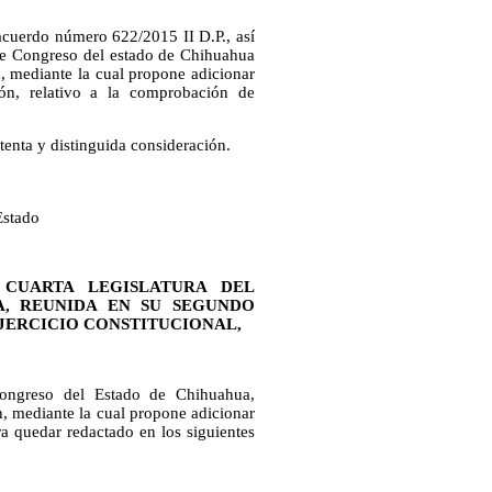
 acuerdo número 622/2015 II D.P., así
le Congreso del estado de Chihuahua
n, mediante la cual propone adicionar
ón, relativo a la comprobación de
atenta y distinguida consideración.
Estado
 CUARTA LEGISLATURA DEL
, REUNIDA EN SU SEGUNDO
EJERCICIO CONSTITUCIONAL,
ongreso del Estado de Chihuahua,
n, mediante la cual propone adicionar
ra quedar redactado en los siguientes