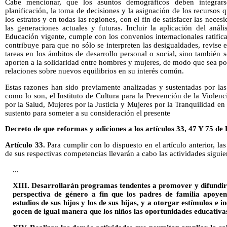
Cabe mencionar, que los asuntos demográficos deben integrarse
planificación, la toma de decisiones y la asignación de los recursos 
los estratos y en todas las regiones, con el fin de satisfacer las nece
las generaciones actuales y futuras. Incluir la aplicación del aná
Educación vigente, cumple con los convenios internacionales ratific
contribuye para que no sólo se interpreten las desigualdades, revise e
tareas en los ámbitos de desarrollo personal o social, sino tambié
aporten a la solidaridad entre hombres y mujeres, de modo que sea pos
relaciones sobre nuevos equilibrios en su interés común.
Estas razones han sido previamente analizadas y sustentadas por las
como lo son, el Instituto de Cultura para la Prevención de la Violenc
por la Salud, Mujeres por la Justicia y Mujeres por la Tranquilidad e
sustento para someter a su consideración el presente
Decreto de que reformas y adiciones a los artículos 33, 47 Y 75 d
Artículo 33.
Para cumplir con lo dispuesto en el artículo anterior, la
de sus respectivas competencias llevarán a cabo las actividades siguie
...
XIII. Desarrollarán programas tendentes a promover y difundir l
perspectiva de género a fin que los padres de familia apoyen
estudios de sus hijos y los de sus hijas, y a otorgar estímulos e 
gocen de igual manera que los niños las oportunidades educativas