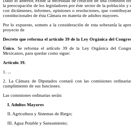
Dado lo anterior, existe la necesidad de creación de una comisión o
la preocupación de los legisladores por éste sector de la población y
con dictámenes, informes, opiniones o resoluciones, que contribuyan
constitucionales de ésta Cámara en materia de adultos mayores.
Por lo expuesto, someto a la consideración de esta soberanía la apro
proyecto de
Decreto que reforma el artículo 39 de la Ley Orgánica del Congre
Único.
Se reforma el artículo 39 de la Ley Orgánica del Congr
Mexicanos, para quedar como sigue:
Artículo 39.
1. ...
2. La Cámara de Diputados contará con las comisiones ordinarias
cumplimiento de sus funciones.
Las comisiones ordinarias serán:
I. Adultos Mayores
II. Agricultura y Sistemas de Riego;
III. Agua Potable y Saneamiento;