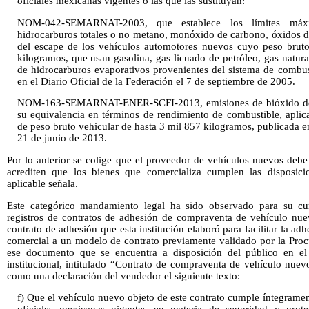
oficiales mexicanas vigentes o las que las sustituyan:
NOM-042-SEMARNAT-2003, que establece los límites máx
hidrocarburos totales o no metano, monóxido de carbono, óxidos de
del escape de los vehículos automotores nuevos cuyo peso bruto
kilogramos, que usan gasolina, gas licuado de petróleo, gas natura
de hidrocarburos evaporativos provenientes del sistema de combus
en el Diario Oficial de la Federación el 7 de septiembre de 2005.
NOM-163-SEMARNAT-ENER-SCFI-2013, emisiones de bióxido de c
su equivalencia en términos de rendimiento de combustible, apli
de peso bruto vehicular de hasta 3 mil 857 kilogramos, publicada en
21 de junio de 2013.
Por lo anterior se colige que el proveedor de vehículos nuevos debe
acrediten que los bienes que comercializa cumplen las disposicio
aplicable señala.
Este categórico mandamiento legal ha sido observado para su cu
registros de contratos de adhesión de compraventa de vehículo nue
contrato de adhesión que esta institución elaboró para facilitar la ad
comercial a un modelo de contrato previamente validado por la Proc
ese documento que se encuentra a disposición del público en el
institucional, intitulado “Contrato de compraventa de vehículo nuev
como una declaración del vendedor el siguiente texto:
f) Que el vehículo nuevo objeto de este contrato cumple íntegramen