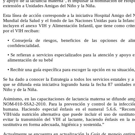
y apoyo de la lactancia materna”, el impulsar la nominación de Hosp
extensión a Unidades Amigas del Niño y la Niña.
Esta línea de acción corresponde a la iniciativa Hospital Amigo del
Mundial dela Salud y el fondo de las Naciones Unidas para la Infanc
incluyen el anexo VIH y Alimentación Infantil, que tiene como crite
por el VIH reciban:
• Consejería de riesgos, beneficios de las opciones de alime
confidencialidad.
• Se refieran a servicios especializados para la atención y apoyo 
alimentación de su bebé
• Recibir una guía específica para escoger la opción en su situació
Se ha dado a conocer la Estrategia a todos los servicios estatales y a 
que se difunda esta iniciativa logrando hasta la fecha 87 unidade
Niño y de la Niña.
Asimismo, en las capacitaciones de lactancia materna se difunde am
NOM-010-SSA2-2010. Para la prevención y control de la infección
humana. Haciendo especial énfasis en el numeral 5.6.6. “Recom
VIH/sida nutrición alternativa que puede incluir el uso de sustitu
evitar la transmisión del VIH al lactante, haciendo énfasis en la 
sustitutiva en forma adecuada, higiénica y sostenida.”
Actualmente se encuentra en actualización la
Guía de manejo antirre