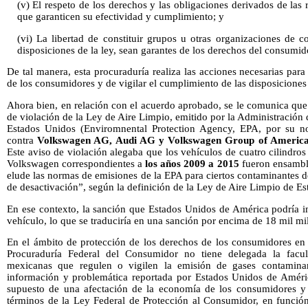
(v) El respeto de los derechos y las obligaciones derivados de la
que garanticen su efectividad y cumplimiento; y
(vi) La libertad de constituir grupos u otras organizaciones de c
disposiciones de la ley, sean garantes de los derechos del consumid
De tal manera, esta procuraduría realiza las acciones necesarias par
de los consumidores y de vigilar el cumplimiento de las disposiciones 
Ahora bien, en relación con el acuerdo aprobado, se le comunica que
de violación de la Ley de Aire Limpio, emitido por la Administració
Estados Unidos (Enviromnental Protection Agency, EPA, por su no
contra
Volkswagen AG, Audi AG y Volkswagen Group of America,
Este aviso de violación alegaba que los vehículos de cuatro cilindro
Volkswagen correspondientes a
los años 2009 a 2015
fueron ensambla
elude las normas de emisiones de la EPA para ciertos contaminantes de
de desactivación”, según la definición de la Ley de Aire Limpio de E
En ese contexto, la sanción que Estados Unidos de América podría i
vehículo, lo que se traduciría en una sanción por encima de 18 mil mi
En el ámbito de protección de los derechos de los consumidores en 
Procuraduría Federal del Consumidor no tiene delegada la facult
mexicanas que regulen o vigilen la emisión de gases contaminan
información y problemática reportada por Estados Unidos de Améric
supuesto de una afectación de la economía de los consumidores y 
términos de la Ley Federal de Protección al Consumidor, en función 