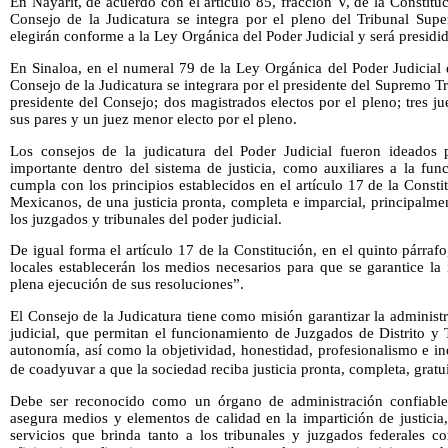
En Nayarit, de acuerdo con el artículo 85, fracción V, de la Constituc
Consejo de la Judicatura se integra por el pleno del Tribunal Supe
elegirán conforme a la Ley Orgánica del Poder Judicial y será presidido
En Sinaloa, en el numeral 79 de la Ley Orgánica del Poder Judicial 
Consejo de la Judicatura se integrara por el presidente del Supremo Tri
presidente del Consejo; dos magistrados electos por el pleno; tres ju
sus pares y un juez menor electo por el pleno.
Los consejos de la judicatura del Poder Judicial fueron ideado
importante dentro del sistema de justicia, como auxiliares a la fun
cumpla con los principios establecidos en el artículo 17 de la Consti
Mexicanos, de una justicia pronta, completa e imparcial, principalm
los juzgados y tribunales del poder judicial.
De igual forma el artículo 17 de la Constitución, en el quinto párrafo
locales establecerán los medios necesarios para que se garantice la
plena ejecución de sus resoluciones”.
El Consejo de la Judicatura tiene como misión garantizar la administra
judicial, que permitan el funcionamiento de Juzgados de Distrito y 
autonomía, así como la objetividad, honestidad, profesionalismo e in
de coadyuvar a que la sociedad reciba justicia pronta, completa, gratui
Debe ser reconocido como un órgano de administración confiable,
asegura medios y elementos de calidad en la impartición de justicia
servicios que brinda tanto a los tribunales y juzgados federales 