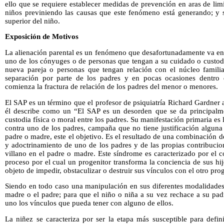
ello que se requiere establecer medidas de prevención en aras de limi
niños previniendo las causas que este fenómeno está generando; y s
superior del niño.
Exposición de Motivos
La alienación parental es un fenómeno que desafortunadamente va en 
uno de los cónyuges o de personas que tengan a su cuidado o custodi
nueva pareja o personas que tengan relación con el núcleo famili
separación por parte de los padres y en pocas ocasiones dentro
comienza la fractura de relación de los padres del menor o menores.
El SAP es un término que el profesor de psiquiatría Richard Gardner 
él describe como un “El SAP es un desorden que se da principalme
custodia física o moral entre los padres. Su manifestación primaria e
contra uno de los padres, campaña que no tiene justificación alguna
padre o madre, este el objetivo. Es el resultado de una combinación 
y adoctrinamiento de uno de los padres y de las propias contribucio
villano en el padre o madre. Este síndrome es caracterizado por el 
proceso por el cual un progenitor transforma la conciencia de sus hij
objeto de impedir, obstaculizar o destruir sus vínculos con el otro pro
Siendo en todo caso una manipulación en sus diferentes modalidades,
madre o el padre; para que el niño o niña a su vez rechace a su pa
uno los vínculos que pueda tener con alguno de ellos.
La niñez se caracteriza por ser la etapa más susceptible para defin