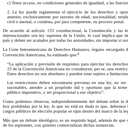
c) Tener acceso, en condiciones generales de igualdad, a las funcion
2. La ley puede reglamentar el ejercicio de los derechos y opor
anterior, exclusivamente por razones de edad, nacionalidad, resid
civil o mental, o condena, por juez competente, en proceso penal.
De acuerdo al artículo 133 constitucional, la Constitución y las l
internacionales son ley suprema de la Unión, lo cual implica que tie
país y deben ser acatados por todas las autoridades, sin importar si son
La Corte Interamericana de Derechos Humanos, órgano encargado de l
4
Convención Americana, ha estimado que:
“La aplicación y previsión de requisitos para ejercitar los derecho
23 de la Convención Americana no constituyen, per se, una restricci
Estos derechos no son absolutos y pueden estar sujetos a limitacion
Las restricciones deben encontrarse previstas en una ley, no ser d
razonables, atender a un propósito útil y oportuno que la torne 
público imperativo, y ser proporcional a ese objetivo”.
Como podemos observar, independientemente del debate sobre la des
hoy prohibidas por la ley, lo que no está en duda es que, debemos 
cargos públicos de elección popular se rijan dentro del marco de la ley
Más que un debate ideológico, es un requisito legal, además de que s
de los aspirantes, con quienes comercializan dichas sustancias.