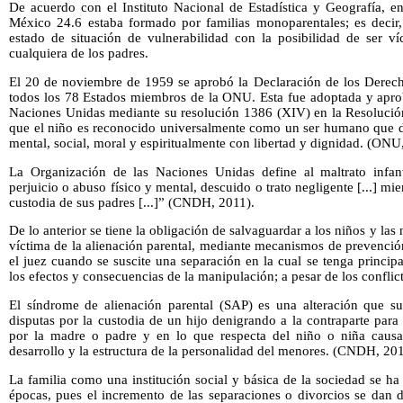
De acuerdo con el Instituto Nacional de Estadística y Geografía, en
México 24.6 estaba formado por familias monoparentales; es decir
estado de situación de vulnerabilidad con la posibilidad de ser ví
cualquiera de los padres.
El 20 de noviembre de 1959 se aprobó la Declaración de los Derec
todos los 78 Estados miembros de la ONU. Esta fue adoptada y apro
Naciones Unidas mediante su resolución 1386 (XIV) en la Resoluci
que el niño es reconocido universalmente como un ser humano que deb
mental, social, moral y espiritualmente con libertad y dignidad. (ONU
La Organización de las Naciones Unidas define al maltrato infan
perjuicio o abuso físico y mental, descuido o trato negligente [...] mi
custodia de sus padres [...]” (CNDH, 2011).
De lo anterior se tiene la obligación de salvaguardar a los niños y las
víctima de la alienación parental, mediante mecanismos de prevenció
el juez cuando se suscite una separación en la cual se tenga princip
los efectos y consecuencias de la manipulación; a pesar de los conflict
El síndrome de alienación parental (SAP) es una alteración que su
disputas por la custodia de un hijo denigrando a la contraparte para
por la madre o padre y en lo que respecta del niño o niña caus
desarrollo y la estructura de la personalidad del menores. (CNDH, 20
La familia como una institución social y básica de la sociedad se ha
épocas, pues el incremento de las separaciones o divorcios se dan 