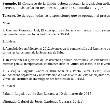
Segundo.
El Congreso de la Unión deberá adecuar la legislación apli
decreto, a más tardar en tres meses a partir de su entrada en vigor.
Tercero.
Se derogan todas las disposiciones que se opongan al presen
Notas
1. Guerrero González, Joel, El concepto de soberanía en nuestra historia const
Instituto de Investigaciones Jurídicas de la UNAM.
2. Ibídem.
3. Actualidades en Adicciones 2012, Avances en la comprensión del fenómeno de 
contra las Adicciones, de la Secretaria de Salud.
4. Restricciones al ejercicio de los derechos político-electorales: los estándar
criterios para su interpretación, Biblioteca Jurídica Virtual del Instituto de Inve
5. Buscaglia, Edgardo, González Ruiz Samuel y Prieto Palma, César,
Caus
delincuencia organizada y la corrupción a altos niveles del estado: mejores prá
Virtual del Instituto de Investigaciones Jurídicas de la UNAM.
6. Ibídem.
Palacio Legislativo de San Lázaro, a 10 de marzo de 2015.
Diputado Gabriel de Jesús Cárdenas Guízar (rúbrica)