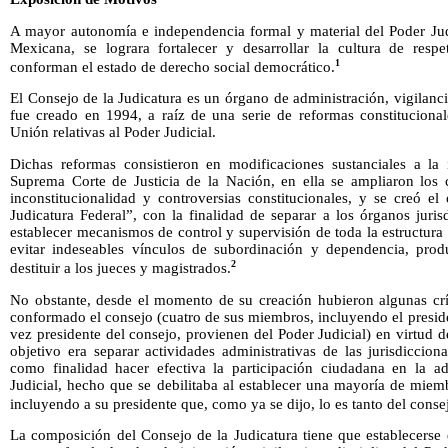
A mayor autonomía e independencia formal y material del Poder Judi
Mexicana, se lograra fortalecer y desarrollar la cultura de respet
1
conforman el estado de derecho social democrático.
El Consejo de la Judicatura es un órgano de administración, vigilanci
fue creado en 1994, a raíz de una serie de reformas constituciona
Unión relativas al Poder Judicial.
Dichas reformas consistieron en modificaciones sustanciales a la
Suprema Corte de Justicia de la Nación, en ella se ampliaron los c
inconstitucionalidad y controversias constitucionales, y se creó 
Judicatura Federal”, con la finalidad de separar a los órganos jurisd
establecer mecanismos de control y supervisión de toda la estructura i
evitar indeseables vínculos de subordinación y dependencia, prod
2
destituir a los jueces y magistrados.
No obstante, desde el momento de su creación hubieron algunas crí
conformado el consejo (cuatro de sus miembros, incluyendo el presid
vez presidente del consejo, provienen del Poder Judicial) en virtud
objetivo era separar actividades administrativas de las jurisdiccio
como finalidad hacer efectiva la participación ciudadana en la ad
Judicial, hecho que se debilitaba al establecer una mayoría de miem
incluyendo a su presidente que, como ya se dijo, lo es tanto del conse
La composición del Consejo de la Judicatura tiene que establecerse 