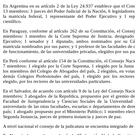
En Argentina en su artículo 2 de la Ley 24.937 establece que el Cons
13 miembros: 3 jueces del Poder Judicial de la Nación, 6 legisladores
la matricula federal, 1 representante del Poder Ejecutivo y 1 re
científico.
En Paraguay, conforme al artículo 262 de su Constitución, el Consej
miembros: 1 miembro de la Corte Suprema de Justicia, designado p
Ejecutivo; 1 senador y 1 diputado, ambos nominados por su Cá
matricula nombrados por sus pares; y 1 profesor de las facultades d
de funcionamiento, de las universidades privadas, elegidos por sus pa
En Perú conforme al artículo 154 de la Constitución, el Consejo Nacio
7 miembros: 1 elegido por la Corte Suprema, 1 elegido por la Junta
los miembros del Colegio de Abogados del país, 2 elegidos, en votac
demás Colegios Profesionales del país, 1 elegido por los rectores
elegido, por los rectores de las universidades particulares.
En el Salvador, de acuerdo con artículo 9 de la Ley del Consejo Nacio
miembros: 3 abogados de la Republica, propuestos por el gremio d
Facultad de Jurisprudencia y Ciencias Sociales de la Universidad
universitario de las otras facultades, escuelas o departamentos de de
país; 1 abogado propuesto por el Ministerio Publico; 1 miembro elec
Segunda Instancia, jueces de primera instancia y jueces de paz.
A nivel nacional el consejo de la judicatura se encuentra integrado de 