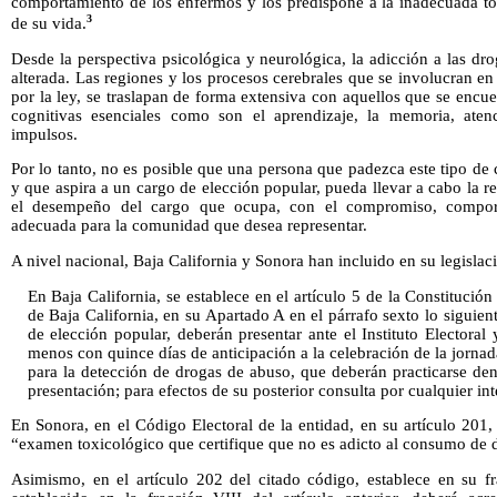
comportamiento de los enfermos y los predispone a la inadecuada to
3
de su vida.
Desde la perspectiva psicológica y neurológica, la adicción a las dr
alterada. Las regiones y los procesos cerebrales que se involucran e
por la ley, se traslapan de forma extensiva con aquellos que se encu
cognitivas esenciales como son el aprendizaje, la memoria, aten
impulsos.
Por lo tanto, no es posible que una persona que padezca este tipo de 
y que aspira a un cargo de elección popular, pueda llevar a cabo la r
el desempeño del cargo que ocupa, con el compromiso, comport
adecuada para la comunidad que desea representar.
A nivel nacional, Baja California y Sonora han incluido en su legislac
En Baja California, se establece en el artículo 5 de la Constitució
de Baja California, en su Apartado A en el párrafo sexto lo siguien
de elección popular, deberán presentar ante el Instituto Electoral
menos con quince días de anticipación a la celebración de la jornad
para la detección de drogas de abuso, que deberán practicarse dentr
presentación; para efectos de su posterior consulta por cualquier in
En Sonora, en el Código Electoral de la entidad, en su artículo 201, 
“examen toxicológico que certifique que no es adicto al consumo de 
Asimismo, en el artículo 202 del citado código, establece en su fra