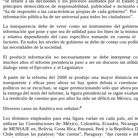
“se refiere a las decisiones y los procesos asumidos por el Estado 
principios democráticos de responsabilidad, publicidad e inclusión
“ha de responder a las características propias de cada gobierno”. Por 
información pública ha de ser universal para todos los ciudadanos”.
La transparencia debe de verse como un instrumento del gobierno
información que pose y que sea de utilidad para los fines de la misma
y relativa dependiendo del caso específico tomando en cuenta el 
factores. En todos los niveles de gobierno se debe de contar con polí
las necesidades de la sociedad.
El producir información no necesariamente se debe interpretar c
muchos años el informe presidencia paso a ser un discurso sin utili
dialogo entre el Ejecutivo y el Legislativo
A partir de la reforma del 2008 se produjo una mayor distancia e
transparente y eficaz pues ahora no hay quien debata o cuestione 
políticos no se escuchan, se sigue promocionando solo que ahora por
la entrega del texto del informe, la figura presidencial se sigue exalta
La rendición de cuentas que por años ha sido un déficit en México, si
4
Diversos casos en América nos señalan:
Los términos empleados para esta figura varían en cada país, así
utilizan las Constituciones de: México, Colombia, Ecuador, Nicarag
de MENSAJE en, Bolivia, Costa Rica, Panamá, Perú y la República D
Chile utilizan las palabras: “dar cuenta”, Paraguay: “dar cuenta e 