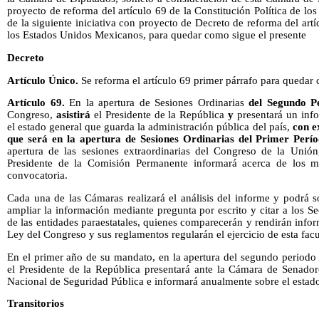
proyecto de reforma del artículo 69 de la Constitución Política de lo
de la siguiente iniciativa con proyecto de Decreto de reforma del artí
los Estados Unidos Mexicanos, para quedar como sigue el presente
Decreto
Artículo Único.
Se reforma el artículo 69 primer párrafo para quedar
Artículo 69.
En la apertura de Sesiones Ordinarias
del Segundo P
Congreso,
asistirá
el Presidente de la República
y
presentará un info
el estado general que guarda la administración pública del país,
con e
que será en la apertura de Sesiones Ordinarias del Primer Perío
apertura de las sesiones extraordinarias del Congreso de la Unió
Presidente de la Comisión Permanente informará acerca de los m
convocatoria.
Cada una de las Cámaras realizará el análisis del informe y podrá so
ampliar la información mediante pregunta por escrito y citar a los Se
de las entidades paraestatales, quienes comparecerán y rendirán infor
Ley del Congreso y sus reglamentos regularán el ejercicio de esta facu
En el primer año de su mandato, en la apertura del segundo periodo 
el Presidente de la República presentará ante la Cámara de Senadore
Nacional de Seguridad Pública e informará anualmente sobre el estad
Transitorios