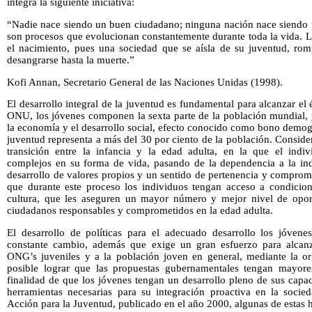
íntegra la siguiente iniciativa:
“Nadie nace siendo un buen ciudadano; ninguna nación nace siendo
son procesos que evolucionan constantemente durante toda la vida. L
el nacimiento, pues una sociedad que se aísla de su juventud, ro
desangrarse hasta la muerte.”
Kofi Annan, Secretario General de las Naciones Unidas (1998).
El desarrollo integral de la juventud es fundamental para alcanzar el
ONU, los jóvenes componen la sexta parte de la población mundial, y
la economía y el desarrollo social, efecto conocido como bono demog
juventud representa a más del 30 por ciento de la población. Consid
transición entre la infancia y la edad adulta, en la que el indi
complejos en su forma de vida, pasando de la dependencia a la in
desarrollo de valores propios y un sentido de pertenencia y compro
que durante este proceso los individuos tengan acceso a condicio
cultura, que les aseguren un mayor número y mejor nivel de opo
ciudadanos responsables y comprometidos en la edad adulta.
El desarrollo de políticas para el adecuado desarrollo los jóven
constante cambio, además que exige un gran esfuerzo para alcanz
ONG’s juveniles y a la población joven en general, mediante la or
posible lograr que las propuestas gubernamentales tengan mayore
finalidad de que los jóvenes tengan un desarrollo pleno de sus capac
herramientas necesarias para su integración proactiva en la soci
Acción para la Juventud, publicado en el año 2000, algunas de estas 