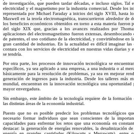
de investigación, que pueden tardar décadas, e incluso siglos. Tal 
electricidad y el magnetismo por la industria comercial. Desde los in
representada por Michael Faraday a inicios del siglo XVIII, hasta lo
Maxwell en la teoría electromagnética, transcurrieron alrededor de 
los beneficios económicos obtenidos en torno a esta materia fueron p
del siglo XIX que, gracias a los avances realizados por Thoma
aplicaciones del electromagnetismo fueron extensas, desembocando
de patentes, el uso cotidiano de la electricidad, y convirtiéndose en l
gran cantidad de industrias. En la actualidad es difícil imaginar las
contara con los servicios de electricidad en nuestras vidas diarias y 
se tendría.
Por otra parte, los procesos de innovación tecnológica se encuentra
específicos, ya sea aplicado a una empresa, a una industria o al me
básicamente para la resolución de problemas, ya sea en mejorar ren
generación de ingresos para la industria. Desde los talleres más m
mundial, encuentran en la innovación tecnológica una oportunidad p
mayor envergadura.
Sin embargo, este ámbito de la tecnología requiere de la formación
las distintas áreas de la economía industrial.
Puesto que no es posible predecir los problemas tecnológicos que
necesario formar individuos que sean conscientes de la importa
capacidades para enfrentar los retos que una economía en constan
destacar: la generación de energías renovables, la desalinización 
energía en grandes cantidades (Kilowatts y Megawatts), entre o