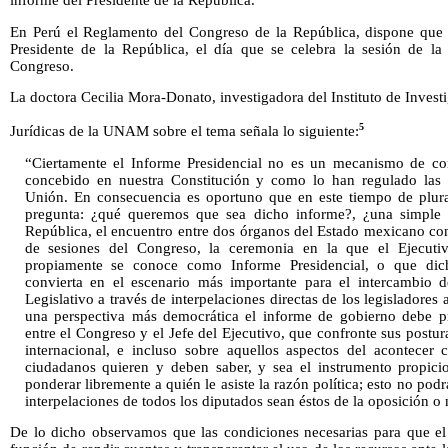
informe del Presidente de la República.
En Perú el Reglamento del Congreso de la República, dispone que 
Presidente de la República, el día que se celebra la sesión de la 
Congreso.
La doctora Cecilia Mora-Donato, investigadora del Instituto de Invest
5
Jurídicas de la UNAM sobre el tema señala lo siguiente:
“Ciertamente el Informe Presidencial no es un mecanismo de con
concebido en nuestra Constitución y como lo han regulado las 
Unión. En consecuencia es oportuno que en este tiempo de plura
pregunta: ¿qué queremos que sea dicho informe?, ¿una simple 
República, el encuentro entre dos órganos del Estado mexicano con 
de sesiones del Congreso, la ceremonia en la que el Ejecut
propiamente se conoce como Informe Presidencial, o que dic
convierta en el escenario más importante para el intercambio d
Legislativo a través de interpelaciones directas de los legisladores
una perspectiva más democrática el informe de gobierno debe pr
entre el Congreso y el Jefe del Ejecutivo, que confronte sus postura
internacional, e incluso sobre aquellos aspectos del acontecer 
ciudadanos quieren y deben saber, y sea el instrumento propic
ponderar libremente a quién le asiste la razón política; esto no podr
interpelaciones de todos los diputados sean éstos de la oposición o 
De lo dicho observamos que las condiciones necesarias para que e