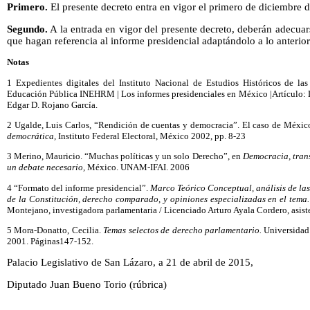
Primero.
El presente decreto entra en vigor el primero de diciembre 
Segundo.
A la entrada en vigor del presente decreto, deberán adecuar
que hagan referencia al informe presidencial adaptándolo a lo anterio
Notas
1 Expedientes digitales del Instituto Nacional de Estudios Históricos de la
Educación Pública INEHRM | Los informes presidenciales en México |Artículo: L
Edgar D. Rojano García.
2 Ugalde, Luis Carlos, “Rendición de cuentas y democracia”. El caso de Méxic
democrática,
Instituto Federal Electoral, México 2002, pp. 8-23
3 Merino, Mauricio. “Muchas políticas y un solo Derecho”, en
Democracia, tran
un debate necesario,
México. UNAM-IFAI. 2006
4 “Formato del informe presidencial”.
Marco Teórico Conceptual, análisis de las
de la Constitución, derecho comparado, y opiniones especializadas en el tema.
Montejano, investigadora parlamentaria / Licenciado Arturo Ayala Cordero, asist
5 Mora-Donatto, Cecilia.
Temas selectos de derecho parlamentario.
Universidad 
2001. Páginas147-152.
Palacio Legislativo de San Lázaro, a 21 de abril de 2015,
Diputado Juan Bueno Torio (rúbrica)