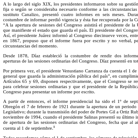
A lo largo del siglo XIX, los presidentes informaron sobre su gestión
fija o según se consideraba necesario conforme a las circunstancias 
sustituto Canalizo, presentó cuatro informes en seis meses. Dura
costumbre de informar perdió vigencia y ésta fue recuperada por la Co
“A la apertura de sesiones del Congreso asistirá el presidente de l
que manifieste el estado que guarda el país. El presidente del Congre
Así, el presidente Juárez informó al Congreso diecinueve veces, en
en 1867, propuso que el informe fuera por escrito y no verbal, per
circunstancias del momento.
Desde 1878, Díaz estableció la costumbre de rendir dos informe
aperturas de las sesiones ordinarias del Congreso. Díaz presentó en to
Por primera vez, el presidente Venustiano Carranza da cuenta el 1 d
general que guarda la administración pública del país”, en cumplimi
Artículos 65 y 69, disponen respectivamente, que el Congreso se re
para celebrar sesiones ordinarias y que el presidente de la República
Congreso para presentar un informe por escrito.
A partir de entonces, el informe presidencial ha sido el 1º de sep
Obregón el 7 de febrero de 1921 durante la apertura de un periodo 
Legislativo; durante la transmisión del poder de Portes Gil a Ortiz Rub
noviembre de 1994, cuando el presidente Salinas presentó su último 
de apertura de las sesiones ordinarias del Congreso, fecha que al 
1
cuenta al 1 de septiembre.
Todos recordamos cómo el 1 de septiembre, las cámaras de televisión