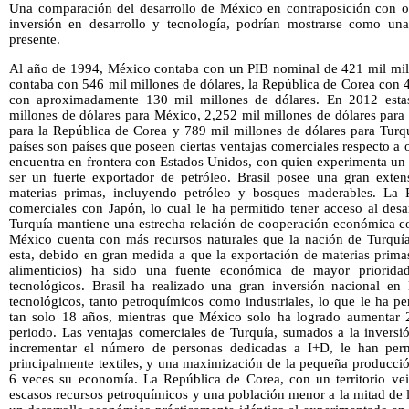
Una comparación del desarrollo de México en contraposición con o
inversión en desarrollo y tecnología, podrían mostrarse como un
presente.
Al año de 1994, México contaba con un PIB nominal de 421 mil millo
contaba con 546 mil millones de dólares, la República de Corea con 
con aproximadamente 130 mil millones de dólares. En 2012 esta
millones de dólares para México, 2,252 mil millones de dólares para 
para la República de Corea y 789 mil millones de dólares para Turq
países son países que poseen ciertas ventajas comerciales respecto a
encuentra en frontera con Estados Unidos, con quien experimenta un 
ser un fuerte exportador de petróleo. Brasil posee una gran ext
materias primas, incluyendo petróleo y bosques maderables. La 
comerciales con Japón, lo cual le ha permitido tener acceso al desa
Turquía mantiene una estrecha relación de cooperación económica c
México cuenta con más recursos naturales que la nación de Turquí
esta, debido en gran medida a que la exportación de materias primas
alimenticios) ha sido una fuente económica de mayor priorida
tecnológicos. Brasil ha realizado una gran inversión nacional en
tecnológicos, tanto petroquímicos como industriales, lo que le ha p
tan solo 18 años, mientras que México solo ha logrado aumentar
periodo. Las ventajas comerciales de Turquía, sumados a la inversi
incrementar el número de personas dedicadas a I+D, le han permit
principalmente textiles, y una maximización de la pequeña producció
6 veces su economía. La República de Corea, con un territorio vei
escasos recursos petroquímicos y una población menor a la mitad de