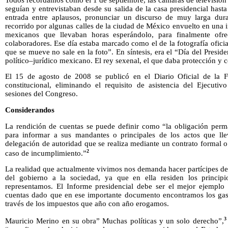
seguían y entrevistaban desde su salida de la casa presidencial hast
entrada entre aplausos, pronunciar un discurso de muy larga dur
recorrido por algunas calles de la ciudad de México envuelto en una i
mexicanos que llevaban horas esperándolo, para finalmente of
colaboradores. Ese día estaba marcado como el de la fotografía oficial
que se mueve no sale en la foto”. En síntesis, era el “Día del Presiden
político–jurídico mexicano. El rey sexenal, el que daba protección y
El 15 de agosto de 2008 se publicó en el Diario Oficial de la Fe
constitucional, eliminando el requisito de asistencia del Ejecutiv
sesiones del Congreso.
Considerandos
La rendición de cuentas se puede definir como “la obligación perm
para informar a sus mandantes o principales de los actos que l
delegación de autoridad que se realiza mediante un contrato formal 
2
caso de incumplimiento.”
La realidad que actualmente vivimos nos demanda hacer partícipes de
del gobierno a la sociedad, ya que en ella residen los princip
representamos. El Informe presidencial debe ser el mejor ejemplo 
cuentas dado que en ese importante documento encontramos los gasto
través de los impuestos que año con año erogamos.
3
Mauricio Merino en su obra” Muchas políticas y un solo derecho”,