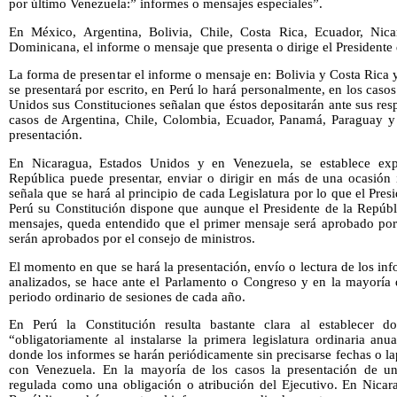
por último Venezuela:” informes o mensajes especiales”.
En México, Argentina, Bolivia, Chile, Costa Rica, Ecuador, Nic
Dominicana, el informe o mensaje que presenta o dirige el Presidente 
La forma de presentar el informe o mensaje en: Bolivia y Costa Rica
se presentará por escrito, en Perú lo hará personalmente, en los ca
Unidos sus Constituciones señalan que éstos depositarán ante sus res
casos de Argentina, Chile, Colombia, Ecuador, Panamá, Paraguay y
presentación.
En Nicaragua, Estados Unidos y en Venezuela, se establece exp
República puede presentar, enviar o dirigir en más de una ocasió
señala que se hará al principio de cada Legislatura por lo que el Pre
Perú su Constitución dispone que aunque el Presidente de la Repúblic
mensajes, queda entendido que el primer mensaje será aprobado por
serán aprobados por el consejo de ministros.
El momento en que se hará la presentación, envío o lectura de los inf
analizados, se hace ante el Parlamento o Congreso y en la mayoría d
periodo ordinario de sesiones de cada año.
En Perú la Constitución resulta bastante clara al establecer d
“obligatoriamente al instalarse la primera legislatura ordinaria a
donde los informes se harán periódicamente sin precisarse fechas o 
con Venezuela. En la mayoría de los casos la presentación de u
regulada como una obligación o atribución del Ejecutivo. En Nicara