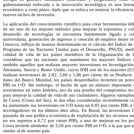
gubernamental enfocada a la innovación tecnológica es una herram
económico a corto plazo, dado que se enfoca en mejorar la eficienci
nuevos nichos de inversión.
La aplicación del conocimiento científico para crear herramientas úti
de ser uno de los mejores métodos para mejorar la esperanza y cal
desarrollo de tecnologías se encuentra fuertemente ligado a c
universitaria, generación de ingresos y creación de empleos mejor 
Unesco), influye de manera determinante en el cálculo del Índice d
Programa de las Naciones Unidas para el Desarrollo, PNUD), media
calidad de vida de los países miembros de la Organización de l
considerar que las naciones que mantienen los mayores Índices
también aquellos que realizan mayores inversiones en Investigació
Alemania, Suecia y Reino Unido, cuyos IDH son de los mayores (0,9
realizan inversiones de 2,82, 3,60 y 1,86 por ciento de su Producto
datos del Banco Mundial, los países desarrollados invierten un porc
PIB en I+D. Sin embargo, el hecho de que un número importante d
inversiones en estos ámbitos, nos da una prueba del compromiso tec
para mejorar la calidad de vida de sus ciudadanos. Algunos ejemplos
de Corea (Corea del Sur), to das ellas consideradas recientemente 
ha aumentado sus inversiones en I+D hasta un 0.85 por ciento PIB, a
investigadores en los últimos diez años. En Brasil, las inversiones
pasando de una política económica de explotación de los recursos na
no era superior a 0,72 por ciento PIB), a una de mejoras en los pr
Corea invierte alrededor de 3,56 por ciento PIB en I+D, a la par qu
similar al de nuestro país.