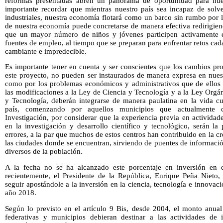
reformas presentadas abren un panorama de oportunidad para nue
importante recordar que mientras nuestro país sea incapaz de solve
industriales, nuestra economía flotará como un barco sin rumbo por 
de nuestra economía puede concretarse de manera efectiva redirigien
que un mayor número de niños y jóvenes participen activamente 
fuentes de empleo, al tiempo que se preparan para enfrentar retos c
cambiante e impredecible.
Es importante tener en cuenta y ser conscientes que los cambios pr
este proyecto, no pueden ser instaurados de manera expresa en nuest
como por los problemas económicos y administrativos que de ellos 
las modificaciones a la Ley de Ciencia y Tecnología y a la Ley Orgá
y Tecnología, deberán integrarse de manera paulatina en la vida cul
país, comenzando por aquellos municipios que actualmente 
Investigación, por considerar que la experiencia previa en activida
en la investigación y desarrollo científico y tecnológico, serán l
errores, a la par que muchos de estos centros han contribuido en la c
las ciudades donde se encuentran, sirviendo de puentes de informaci
diversos de la población.
A la fecha no se ha alcanzado este porcentaje en inversión en ci
recientemente, el Presidente de la República, Enrique Peña Nieto,
seguir apostándole a la inversión en la ciencia, tecnología e innovació
año 2018.
Según lo previsto en el artículo 9 Bis, desde 2004, el monto anual
federativas y municipios debieran destinar a las actividades de in