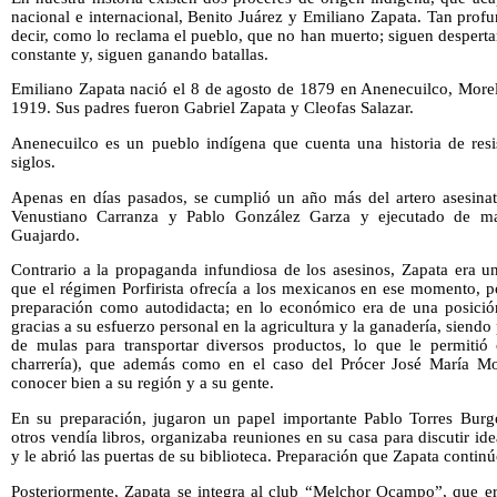
nacional e internacional, Benito Juárez y Emiliano Zapata. Tan prof
decir, como lo reclama el pueblo, que no han muerto; siguen despert
constante y, siguen ganando batallas.
Emiliano Zapata nació el 8 de agosto de 1879 en Anenecuilco, Morelo
1919. Sus padres fueron Gabriel Zapata y Cleofas Salazar.
Anenecuilco es un pueblo indígena que cuenta una historia de resis
siglos.
Apenas en días pasados, se cumplió un año más del artero asesina
Venustiano Carranza y Pablo González Garza y ejecutado de man
Guajardo.
Contrario a la propaganda infundiosa de los asesinos, Zapata era 
que el régimen Porfirista ofrecía a los mexicanos en ese momento, p
preparación como autodidacta; en lo económico era de una posici
gracias a su esfuerzo personal en la agricultura y la ganadería, siendo 
de mulas para transportar diversos productos, lo que le permitió 
charrería), que además como en el caso del Prócer José María Mo
conocer bien a su región y a su gente.
En su preparación, jugaron un papel importante Pablo Torres Burg
otros vendía libros, organizaba reuniones en su casa para discutir id
y le abrió las puertas de su biblioteca. Preparación que Zapata contin
Posteriormente, Zapata se integra al club “Melchor Ocampo”, que 