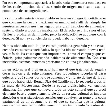
Por eso es importante apostarle a la soberanía alimentaria con base en 
de los cuales muchos de ellos, siendo de origen mexicano, están e
como base de sus ingredientes.
La cultura alimentaria de un pueblo se basa en el regocijo cotidiano 
que contiene la cocina mexicana va mucho más allá del simple hec
nuestros ancestros nos han legado una gran tradición de alimentos 
sustento diario a todos los mexicanos. El derecho se brinda por el he
fértiles y prolíferas del mundo, pero la obligación se adquiere con
derecho. Si no hay conciencia no puede haber un derecho.
Hemos olvidado todo lo que en este pueblo ha generado y son estas c
creando en nuestras sociedades, lo que ha ido marcando nuevas tend
vez más de las cosas que son importantes, como el campo y que es
énfasis, principalmente cuando hablamos de alimentación. Con esto
inevitable, estamos inmersos precisamente en una globalización.
Es un acto natural y es un acto humano el que tratemos de seguir s
cosas nuevas y de reinventarnos. Pero requerimos recordar el pasa
quiénes y qué somos por lo que comemos y el relato de uno de los cr
que pudo haber sido Bernal Díaz del Castillo nos lo recuerda todos lo
la mesa de Moctezuma. Desde la época prehispánica ya tenemos e
alimentación, pero que conlleva a todo un acto cultural que es prec
elemento base o como elemento eje de un rescate cultural es important
alrededor o esas situaciones sociales que conviven en torno a la coci
patrimonial es un documento en el que se certifica que la cultura 
conoce y se practica cotidianamente, y no importando la región d