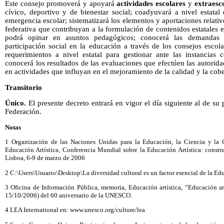
Este consejo promoverá y apoyará
actividades escolares
y
extraesc
cívico, deportivo y de bienestar social; coadyuvará a nivel estatal
emergencia escolar; sistematizará los elementos y aportaciones relativo
federativa que contribuyan a la formulación de contenidos estatales 
podrá opinar en asuntos pedagógicos; conocerá las demandas
participación social en la educación a través de los consejos esco
requerimientos a nivel estatal para gestionar ante las instancias
conocerá los resultados de las evaluaciones que efectúen las autorida
en actividades que influyan en el mejoramiento de la calidad y la cobe
Transitorio
Único.
El presente decreto entrará en vigor el día siguiente al de su 
Federación.
Notas
1 Organización de las Naciones Unidas para la Educación, la Ciencia y la
Educación Artística, Conferencia Mundial sobre la Educación Artística: constru
Lisboa, 6-9 de marzo de 2006
2 C:\Users\Usuario\Desktop\La diversidad cultural es un factor esencial de la E
3 Oficina de Información Pública, memoria, Educación artística, “Educación ar
15/10/2006) del 60 aniversario de la UNESCO.
4 LEA International en: www.unesco.org/culture/lea