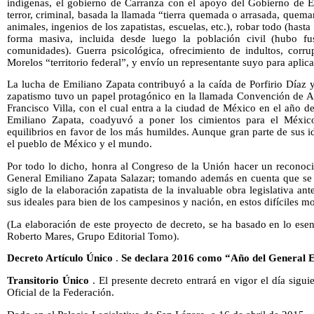
indígenas, el gobierno de Carranza con el apoyo del Gobierno de Es
terror, criminal, basada la llamada “tierra quemada o arrasada, quemar,
animales, ingenios de los zapatistas, escuelas, etc.), robar todo (hast
forma masiva, incluida desde luego la población civil (hubo f
comunidades). Guerra psicológica, ofrecimiento de indultos, corru
Morelos “territorio federal”, y envío un representante suyo para aplicar
La lucha de Emiliano Zapata contribuyó a la caída de Porfirio Díaz 
zapatismo tuvo un papel protagónico en la llamada Convención de Ag
Francisco Villa, con el cual entra a la ciudad de México en el año d
Emiliano Zapata, coadyuvó a poner los cimientos para el Méxi
equilibrios en favor de los más humildes. Aunque gran parte de sus i
el pueblo de México y el mundo.
Por todo lo dicho, honra al Congreso de la Unión hacer un reconocim
General Emiliano Zapata Salazar; tomando además en cuenta que se
siglo de la elaboración zapatista de la invaluable obra legislativa an
sus ideales para bien de los campesinos y nación, en estos difíciles 
(La elaboración de este proyecto de decreto, se ha basado en lo esen
Roberto Mares, Grupo Editorial Tomo).
Decreto Artículo Único
.
Se declara 2016 como “Año del General 
Transitorio Único
. El presente decreto entrará en vigor el día sigui
Oficial de la Federación.