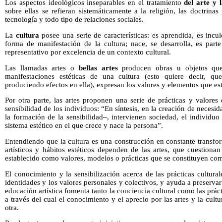
Los aspectos ideológicos inseparables en el tratamiento
del arte y 
sobre ellas se refieran sistemáticamente a la religión, las doctrinas
tecnología y todo tipo de relaciones sociales.
La
cultura
posee una serie de características: es aprendida, es incu
forma de manifestación de la cultura; nace, se desarrolla, es parte
representativo por excelencia de un contexto cultural.
Las llamadas artes o
bellas artes
producen obras u objetos que 
manifestaciones estéticas de una cultura (esto quiere decir, que
produciendo efectos en ella), expresan los valores y elementos que es
Por otra parte, las artes proponen una serie de prácticas y valores
sensibilidad de los individuos: “En síntesis, en la creación de necesid
la formación de la sensibilidad–, intervienen sociedad, el individuo 
sistema estético en el que crece y nace la persona”.
Entendiendo que la cultura es una construcción en constante transfo
artísticos y hábitos estéticos dependen de las artes, que cuestiona
establecido como valores, modelos o prácticas que se constituyen c
El conocimiento y la sensibilización acerca de las prácticas cultural
identidades y los valores personales y colectivos, y ayuda a preservar
educación artística fomenta tanto la conciencia cultural como las práct
a través del cual el conocimiento y el aprecio por las artes y la cul
otra.