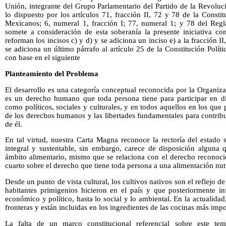
Unión, integrante del Grupo Parlamentario del Partido de la Revolu
lo dispuesto por los artículos 71, fracción II, 72 y 78 de la Consti
Mexicanos; 6, numeral 1, fracción I; 77, numeral 1; y 78 del Reg
somete a consideración de esta soberanía la presente iniciativa co
reforman los incisos c) y d) y se adiciona un inciso e) a la fracción II,
se adiciona un último párrafo al artículo 25 de la Constitución Polí
con base en el siguiente
Planteamiento del Problema
El desarrollo es una categoría conceptual reconocida por la Organi
es un derecho humano que toda persona tiene para participar en di
como políticos, sociales y culturales, y en todos aquellos en los que
de los derechos humanos y las libertades fundamentales para contribui
de él.
En tal virtud, nuestra Carta Magna reconoce la rectoría del estado 
integral y sustentable, sin embargo, carece de disposición alguna q
ámbito alimentario, mismo que se relaciona con el derecho reconocid
cuarto sobre el derecho que tiene toda persona a una alimentación nut
Desde un punto de vista cultural, los cultivos nativos son el reflejo d
habitantes primigenios hicieron en el país y que posteriormente in
económico y político, hasta lo social y lo ambiental. En la actualida
fronteras y están incluidas en los ingredientes de las cocinas más imp
La falta de un marco constitucional referencial sobre este te