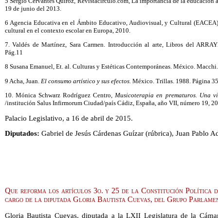
5 Sergio Cervantes Quiroz, Revistacirculo.com, La importancia de la educación ar
19 de junio del 2013.
6 Agencia Educativa en el Ámbito Educativo, Audiovisual, y Cultural (EACEA)
cultural en el contexto escolar en Europa, 2010.
7. Valdés de Martínez, Sara Carmen. Introducción al arte, Libros del ARRA
Pág.11
8 Susana Emanuel, Et. al. Culturas y Estéticas Contemporáneas. México. Macchi.
9 Acha, Juan.
El consumo artístico y sus efectos.
México. Trillas. 1988. Página 35
10. Mónica Schwarz Rodríguez Centro,
Musicoterapia en prematuros. Una vi
/institución Salus Infirmorum Ciudad/país Cádiz, España, año VII, número 19, 2
Palacio Legislativo, a 16 de abril de 2015.
Diputados:
Gabriel de Jesús Cárdenas Guízar (rúbrica), Juan Pablo A
Que reforma los artículos 3o. y 25 de la Constitución Política 
cargo de la diputada Gloria Bautista Cuevas, del Grupo Parlam
Gloria Bautista Cuevas, diputada a la LXII Legislatura de la Cám