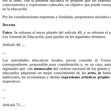
Por lo tanto, con la presente iniciativa se propone que los sistema
conocimientos y expresiones culturales, un objetivo que puede conseg
en la educación.
Por las consideraciones expuestas y fundadas, proponemos iniciativa
Decreto
Único.
Se reforma el tercer párrafo del artículo 48, y se reforma el p
Ley General de Educación, para quedar en los siguientes términos:
Artículo 48. ...
...
Las autoridades educativas locales, previa consulta al Cons
correspondiente, propondrán para consideración y, en su caso, autor
regionales que –sin
menoscabo
del carácter nacional de los planes 
educandos adquieran un mejor conocimiento de las
artes,
la
histor
tradiciones, los ecosistemas y demás
expresiones artísticas propios 
respectivos.
...
...
Artículo 71. ...