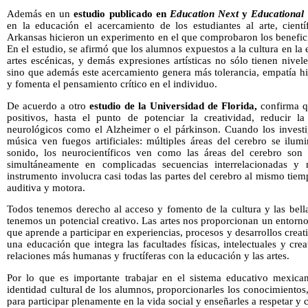
Además en un
estudio publicado en
Education Next
y
Educational 
en la educación el acercamiento de los estudiantes al arte, cientí
Arkansas hicieron un experimento en el que comprobaron los beneficios
En el estudio, se afirmó que los alumnos expuestos a la cultura en 
artes escénicas, y demás expresiones artísticas no sólo tienen nive
sino que además este acercamiento genera más tolerancia, empatía hi
y fomenta el pensamiento crítico en el individuo.
De acuerdo a otro
estudio de la Universidad de Florida,
confirma q
positivos, hasta el punto de potenciar la creatividad, reducir 
neurológicos como el Alzheimer o el párkinson. Cuando los invest
música ven fuegos artificiales: múltiples áreas del cerebro se ilu
sonido, los neurocientíficos ven como las áreas del cerebro son
simultáneamente en complicadas secuencias interrelacionadas y
instrumento involucra casi todas las partes del cerebro al mismo tiem
auditiva y motora.
Todos tenemos derecho al acceso y fomento de la cultura y las bella
tenemos un potencial creativo. Las artes nos proporcionan un entorno
que aprende a participar en experiencias, procesos y desarrollos creat
una educación que integra las facultades físicas, intelectuales y cre
relaciones más humanas y fructíferas con la educación y las artes.
Por lo que es importante trabajar en el sistema educativo mexican
identidad cultural de los alumnos, proporcionarles los conocimientos, 
para participar plenamente en la vida social y enseñarles a respetar y 