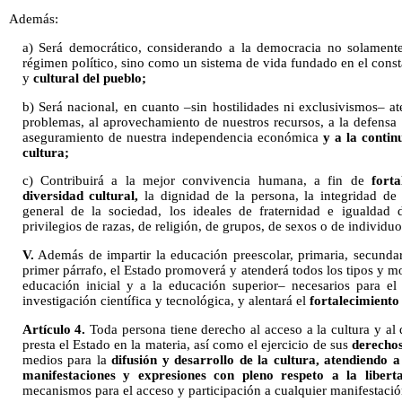
Además:
a) Será democrático, considerando a la democracia no solamente
régimen político, sino como un sistema de vida fundado en el cons
y
cultural del pueblo;
b) Será nacional, en cuanto –sin hostilidades ni exclusivismos– a
problemas, al aprovechamiento de nuestros recursos, a la defensa 
aseguramiento de nuestra independencia económica
y a la conti
cultura;
c) Contribuirá a la mejor convivencia humana, a fin de
fort
diversidad cultural,
la dignidad de la persona, la integridad de l
general de la sociedad, los ideales de fraternidad e igualdad 
privilegios de razas, de religión, de grupos, de sexos o de individuo
V.
Además de impartir la educación preescolar, primaria, secundar
primer párrafo, el Estado promoverá y atenderá todos los tipos y 
educación inicial y a la educación superior– necesarios para el
investigación científica y tecnológica, y alentará el
fortalecimiento 
Artículo 4.
Toda persona tiene derecho al acceso a la cultura y al d
presta el Estado en la materia, así como el ejercicio de sus
derechos
medios para la
difusión y desarrollo de la cultura, atendiendo a
manifestaciones y expresiones con pleno respeto a la liberta
mecanismos para el acceso y participación a cualquier manifestación