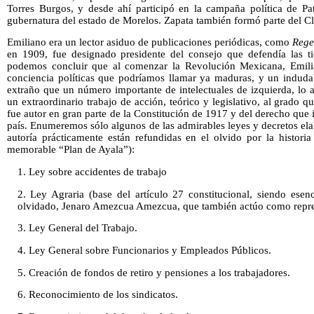
Torres Burgos, y desde ahí participó en la campaña política de Pa
gubernatura del estado de Morelos. Zapata también formó parte del C
Emiliano era un lector asiduo de publicaciones periódicas, como
Rege
en 1909, fue designado presidente del consejo que defendía las ti
podemos concluir que al comenzar la Revolución Mexicana, Emili
conciencia políticas que podríamos llamar ya maduras, y un indudab
extraño que un número importante de intelectuales de izquierda, lo 
un extraordinario trabajo de acción, teórico y legislativo, al grado 
fue autor en gran parte de la Constitución de 1917 y del derecho que 
país. Enumeremos sólo algunos de las admirables leyes y decretos el
autoría prácticamente están refundidas en el olvido por la historia
memorable “Plan de Ayala”):
1. Ley sobre accidentes de trabajo
2. Ley Agraria (base del artículo 27 constitucional, siendo esen
olvidado, Jenaro Amezcua Amezcua, que también actúo como repre
3. Ley General del Trabajo.
4. Ley General sobre Funcionarios y Empleados Públicos.
5. Creación de fondos de retiro y pensiones a los trabajadores.
6. Reconocimiento de los sindicatos.