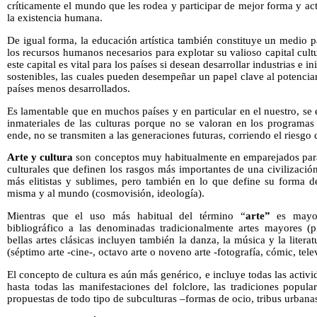
críticamente el mundo que les rodea y participar de mejor forma y act
la existencia humana.
De igual forma, la educación artística también constituye un medio p
los recursos humanos necesarios para explotar su valioso capital cultur
este capital es vital para los países si desean desarrollar industrias e in
sostenibles, las cuales pueden desempeñar un papel clave al potencia
países menos desarrollados.
Es lamentable que en muchos países y en particular en el nuestro, se 
inmateriales de las culturas porque no se valoran en los programas
ende, no se transmiten a las generaciones futuras, corriendo el riesgo
Arte y cultura
son conceptos muy habitualmente en emparejados para r
culturales que definen los rasgos más importantes de una civilizaci
más elitistas y sublimes, pero también en lo que define su forma d
misma y al mundo (cosmovisión, ideología).
Mientras que el uso más habitual del término “
arte”
es mayori
bibliográfico a las denominadas tradicionalmente artes mayores (pin
bellas artes clásicas incluyen también la danza, la música y la liter
(séptimo arte -cine-, octavo arte o noveno arte -fotografía, cómic, tele
El concepto de cultura es aún más genérico, e incluye todas las acti
hasta todas las manifestaciones del folclore, las tradiciones popul
propuestas de todo tipo de subculturas –formas de ocio, tribus urbana