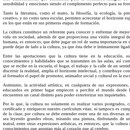
sensibilidad y emociones siendo el complemento perfecto para su for
Tanto la literatura, como el teatro, la filosofía, la ecología, la p
creativo, y no como tarea escolar, permiten acrecentar el horizonte esp
en los que están en sus primeras etapas de formación.
La cultura constituye un referente para conocer y enfrentar de mejo
vida en sociedad, además de que proporciona una visión integral de
humana, es entonces, que debe jugar un rol de suma importancia en e
puede dejar de lado a la cultura, ya que ésta debe ir íntimamente liga
Entre las aportaciones que la cultura tiene en la educación, e
conocimientos y habilidades que se transmiten en las aulas, así co
que se recibe en la escuela, el hogar, el trabajo y la calle de un sent
discernir la realidad, amplia el horizonte intelectual, y contribuye 
al formador el papel de promotor, animador social y cultural en la esc
Asimismo, la actividad artística, en cualquiera de sus expresione
educandos en primer lugar empiecen a percibir el mundo desde l
encuentren un canal distinto para poder exteriorizar sus inquietudes.
Por lo que, la cultura no solamente es realizar varios postgrados,
certificado y enriquecer nuestro currículum vitae, ni tampoco es cum
de la clase, por cultura se debe entender entre una de sus diversas a
sea leyendo grandes obras, mirando una pintura, disfrutando de un
teatral, entre otras expresiones artísticas, es entonces, que la cultur
conocimientos que apuntan más al corazón que al cerebro.