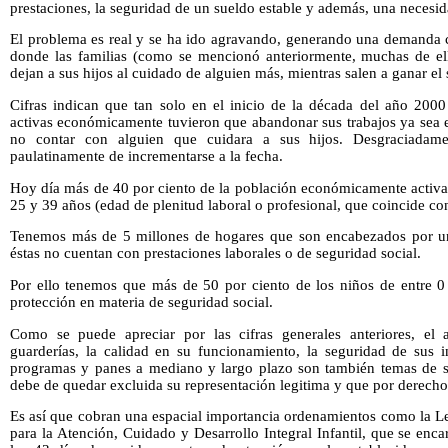
prestaciones, la seguridad de un sueldo estable y además, una neces
El problema es real y se ha ido agravando, generando una demanda c
donde las familias (como se mencionó anteriormente, muchas de el
dejan a sus hijos al cuidado de alguien más, mientras salen a ganar el 
Cifras indican que tan solo en el inicio de la década del año 2000
activas económicamente tuvieron que abandonar sus trabajos ya sea e
no contar con alguien que cuidara a sus hijos. Desgraciadame
paulatinamente de incrementarse a la fecha.
Hoy día más de 40 por ciento de la población económicamente activa
25 y 39 años (edad de plenitud laboral o profesional, que coincide co
Tenemos más de 5 millones de hogares que son encabezados por u
éstas no cuentan con prestaciones laborales o de seguridad social.
Por ello tenemos que más de 50 por ciento de los niños de entre 0
protección en materia de seguridad social.
Como se puede apreciar por las cifras generales anteriores, el 
guarderías, la calidad en su funcionamiento, la seguridad de sus i
programas y panes a mediano y largo plazo son también temas de s
debe de quedar excluida su representación legitima y que por derecho
Es así que cobran una espacial importancia ordenamientos como la Le
para la Atención, Cuidado y Desarrollo Integral Infantil, que se enc