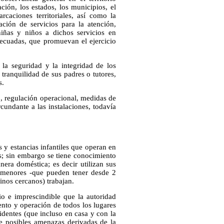
ación, los estados, los municipios, el
rcaciones territoriales, así como la
ación de servicios para la atención,
niñas y niños a dichos servicios en
decuadas, que promuevan el ejercicio
 la seguridad y la integridad de los
 tranquilidad de sus padres o tutores,
s.
o, regulación operacional, medidas de
cundante a las instalaciones, todavía
s y estancias infantiles que operan en
es; sin embargo se tiene conocimiento
era doméstica; es decir utilizan sus
 menores -que pueden tener desde 2
inos cercanos) trabajan.
o e imprescindible que la autoridad
ento y operación de todos los lugares
cidentes (que incluso en casa y con la
te posibles amenazas derivadas de la