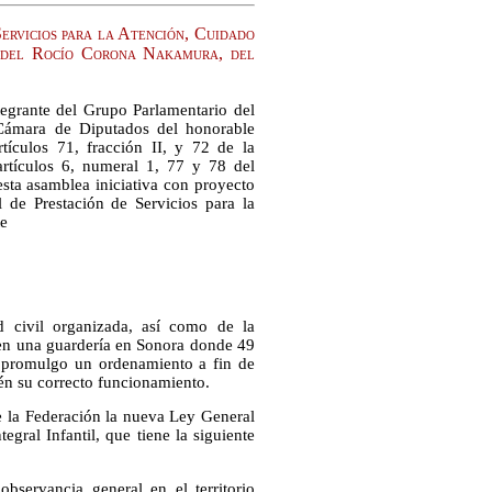
ervicios para la Atención, Cuidado
a del Rocío Corona Nakamura, del
egrante del Grupo Parlamentario del
a Cámara de Diputados del honorable
ículos 71, fracción II, y 72 de la
artículos 6, numeral 1, 77 y 78 del
ta asamblea iniciativa con proyecto
 de Prestación de Servicios para la
te
d civil organizada, así como de la
en una guardería en Sonora donde 49
e promulgo un ordenamiento a fin de
ién su correcto funcionamiento.
de la Federación la nueva Ley General
egral Infantil, que tiene la siguiente
observancia general en el territorio