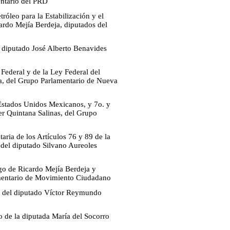
entario del PRD
róleo para la Estabilización y el
ardo Mejía Berdeja, diputados del
l diputado José Alberto Benavides
Federal y de la Ley Federal del
a, del Grupo Parlamentario de Nueva
s Estados Unidos Mexicanos, y 7o. y
er Quintana Salinas, del Grupo
ria de los Artículos 76 y 89 de la
 del diputado Silvano Aureoles
rgo de Ricardo Mejía Berdeja y
amentario de Movimiento Ciudadano
go del diputado Víctor Reymundo
go de la diputada María del Socorro