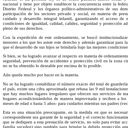
nacional y tiene por objeto establecer la concurrencia entre la feder
Distrito Federal y los órganos político-administrativos de sus dema
participación de los sectores privado y social, en materia de prest
cuidado y desarrollo integral infantil, garantizando el acceso de 
condiciones de igualdad, calidad, calidez, seguridad y protección a
pleno de sus derechos.
Con la expedición de este ordenamiento, se buscó institucionalizar
menores a los que les asiste este derecho y además garantizar para la
que el desarrollo de sus hijos se brindaría bajo las mejores condicione
Si bien, se ha logrado avanzar al respecto en materia de ordenamient
seguridad, prevención de accidentes y protección civil en la zona cir
no se ha obtenido lo deseable por encima de lo posible.
Aún queda mucho por hacer en la materia.
No se ha logrado contabilizar el número exacto del total de guardería
el país, existe una cifra aproximada que rebasa las 9 mil instalacion
que hay muchos lugares irregulares que ofrecen sus servicios de man
hogares acondicionándolos de manera improvisada y reciben a los
meses de edad o hasta 5 años- para cuidarlos mientras sus padres (vec
Esta es una situación preocupante, en la medida en que es necesari
correspondiente sea garante de la seguridad y el correcto funcionami
que se dediquen a esta prestación de servicio, no solo para evitar ac
familia suceden) sino también para brindar la debida protección an