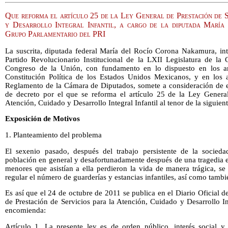
Que reforma el artículo 25 de la Ley General de Prestación de S
y Desarrollo Integral Infantil, a cargo de la diputada Marí
Grupo Parlamentario del PRI
La suscrita, diputada federal María del Rocío Corona Nakamura, int
Partido Revolucionario Institucional de la LXII Legislatura de l
Congreso de la Unión, con fundamento en lo dispuesto en los art
Constitución Política de los Estados Unidos Mexicanos, y en los 
Reglamento de la Cámara de Diputados, somete a consideración de es
de decreto por el que se reforma el artículo 25 de la Ley General
Atención, Cuidado y Desarrollo Integral Infantil al tenor de la siguien
Exposición de Motivos
1. Planteamiento del problema
El sexenio pasado, después del trabajo persistente de la socieda
población en general y desafortunadamente después de una tragedia 
menores que asistían a ella perdieron la vida de manera trágica, s
regular el número de guarderías y estancias infantiles, así como tamb
Es así que el 24 de octubre de 2011 se publica en el Diario Oficial 
de Prestación de Servicios para la Atención, Cuidado y Desarrollo Int
encomienda:
Artículo 1. La presente ley es de orden público, interés social y 