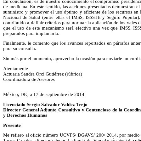
En conclusión, es de nuestro conocimiento el compromiso presidenci
de medicina. En este sentido, las acciones presentadas demuestran el 
suministro y promover el uso óptimo y eficiente de los recursos en l
Nacional de Salud (entre ellas el IMSS, ISSSTE y Seguro Popular).
contribuido a definir criterios para normar la aplicación de los vales
que el uso de este mecanismo será efectivo una vez que IMSS, ISS
preparados para implantarlo.
Finalmente, le comento que los avances reportados en párrafos anter
para su consulta.
Sin más por el momento, aprovecho la ocasión para enviarle un cordia
Atentamente
Actuaria Sandra Orcí Gutiérrez (rúbrica)
Coordinadora de Asesores
México, DF., a 17 de septiembre de 2014.
Licenciado Sergio Salvador Valdez Trejo
Director General Adjunto Consultivo y Contencioso de la Coordin
y Derechos Humanos
Presente
Me refiero al oficio número UCVPS/ DGAVS/ 200/ 2014, por medio del
Torres Canales, directora general adjunta de Vinculación Social, sol