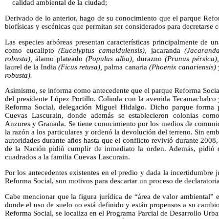
calidad ambiental de la ciudad;
Derivado de lo anterior, hago de su conocimiento que el parque Refor
biofísicas y escénicas que permitan ser considerados para decretarse 
Las especies arbóreas presentan características principalmente de u
como eucalipto
(Eucalyptus camaldulensis),
jacaranda
(Jacaranda
robusta),
álamo plateado
(Populus alba),
durazno
(Prunus pérsica),
laurel de la India
(Ficus retusa),
palma canaria
(Phoenix canariensis)
robusta).
Asimismo, se informa como antecedente que el parque Reforma Social
del presidente López Portillo. Colinda con la avenida Tecamachalco 
Reforma Social, delegación Miguel Hidalgo. Dicho parque forma 
Cuevas Lascurain, donde además se establecieron colonias com
Anzures y Granada. Se tiene conocimiento por los medios de comuni
la razón a los particulares y ordenó la devolución del terreno. Sin emb
autoridades durante años hasta que el conflicto revivió durante 2008
de la Nación pidió cumplir de inmediato la orden. Además, pidió 
cuadrados a la familia Cuevas Lascurain.
Por los antecedentes existentes en el predio y dada la incertidumbre 
Reforma Social, son motivos para descartar un proceso de declaratori
Cabe mencionar que la figura jurídica de “área de valor ambiental” es
donde el uso de suelo no está definido y están propensos a su cambio
Reforma Social, se localiza en el Programa Parcial de Desarrollo Ur