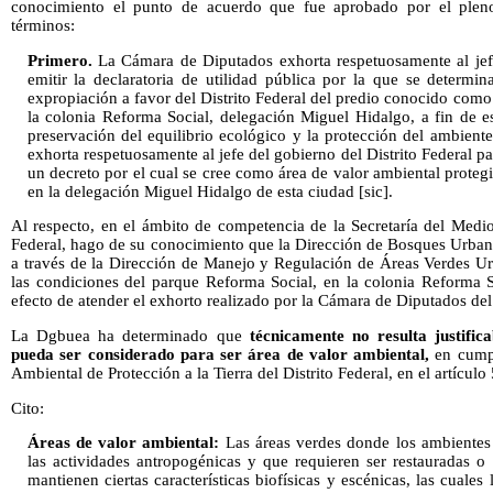
conocimiento el punto de acuerdo que fue aprobado por el pleno
términos:
Primero.
La Cámara de Diputados exhorta respetuosamente al jefe
emitir la declaratoria de utilidad pública por la que se determi
expropiación a favor del Distrito Federal del predio conocido com
la colonia Reforma Social, delegación Miguel Hidalgo, a fin de es
preservación del equilibrio ecológico y la protección del ambient
exhorta respetuosamente al jefe del gobierno del Distrito Federal p
un decreto por el cual se cree como área de valor ambiental proteg
en la delegación Miguel Hidalgo de esta ciudad [sic].
Al respecto, en el ámbito de competencia de la Secretaría del Medi
Federal, hago de su conocimiento que la Dirección de Bosques Urba
a través de la Dirección de Manejo y Regulación de Áreas Verdes Urb
las condiciones del parque Reforma Social, en la colonia Reforma S
efecto de atender el exhorto realizado por la Cámara de Diputados de
La Dgbuea ha determinado que
técnicamente no resulta justifi
pueda ser considerado para ser área de valor ambiental,
en cumpl
Ambiental de Protección a la Tierra del Distrito Federal, en el artículo 
Cito:
Áreas de valor ambiental:
Las áreas verdes donde los ambientes 
las actividades antropogénicas y que requieren ser restauradas 
mantienen ciertas características biofísicas y escénicas, las cuales