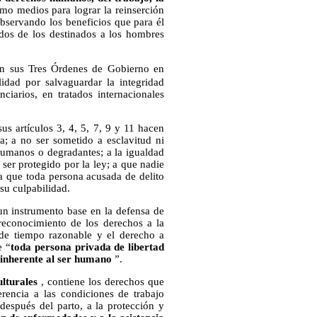
o medios para lograr la reinserción
observando los beneficios que para él
dos de los destinados a los hombres
 en sus Tres Órdenes de Gobierno en
lidad por salvaguardar la integridad
nciarios, en tratados internacionales
us artículos 3, 4, 5, 7, 9 y 11 hacen
a; a no ser sometido a esclavitud ni
nhumanos o degradantes; a la igualdad
 ser protegido por la ley; a que nadie
 a que toda persona acusada de delito
su culpabilidad.
 un instrumento base en la defensa de
 reconocimiento de los derechos a la
 de tiempo razonable y el derecho a
e “
toda persona privada de libertad
 inherente al ser humano
”.
lturales
, contiene los derechos que
rencia a las condiciones de trabajo
 después del parto, a la protección y