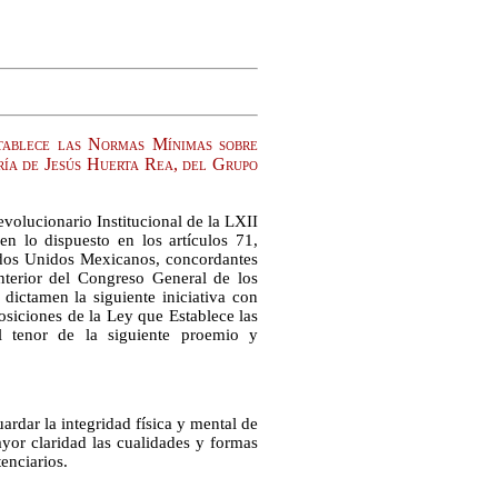
stablece las Normas Mínimas sobre
ría de Jesús Huerta Rea, del Grupo
evolucionario Institucional de la LXII
n lo dispuesto en los artículos 71,
stados Unidos Mexicanos, concordantes
nterior del Congreso General de los
dictamen la siguiente iniciativa con
osiciones de la Ley que Establece las
 tenor de la siguiente proemio y
uardar la integridad física y mental de
ayor claridad las cualidades y formas
enciarios.