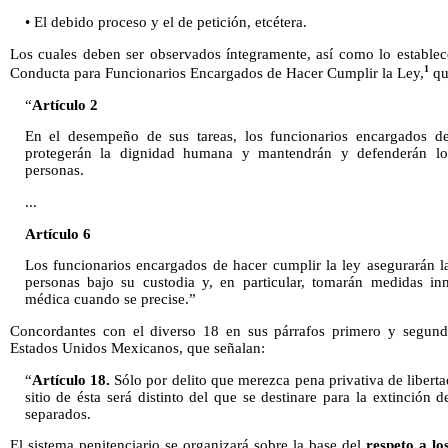
• El debido proceso y el de petición, etcétera.
Los cuales deben ser observados íntegramente, así como lo establec
1
Conducta para Funcionarios Encargados de Hacer Cumplir la Ley,
que
“
Artículo 2
En el desempeño de sus tareas, los funcionarios encargados de
protegerán la dignidad humana y mantendrán y defenderán l
personas.
...
Artículo 6
Los funcionarios encargados de hacer cumplir la ley asegurarán la
personas bajo su custodia y, en particular, tomarán medidas in
médica cuando se precise.”
Concordantes con el diverso 18 en sus párrafos primero y segundo
Estados Unidos Mexicanos, que señalan:
“
Artículo 18.
Sólo por delito que merezca pena privativa de liberta
sitio de ésta será distinto del que se destinare para la extinción
separados.
El sistema penitenciario se organizará sobre la base del
respeto a lo