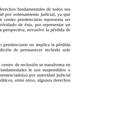
 derechos fundamentales de todos sus
ad por ordenamiento judicial, ya que
n centro penitenciario representa ser
olvidado de ésta, por representar un
a perspectiva, envuelve la pérdida de
o penitenciario no implica la pérdida
dición de permanecer recluido solo
n centro de reclusión se transforma en
 fundamentales le son suspendidos o
sentenciado(a) por autoridad judicial
olíticos, entre otros, algunos derechos