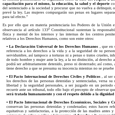
capacitación para el mismo, la educación, la salud y el deporte
com
del sentenciado a la sociedad y procurar que no vuelva a delinquir, 
prevé la ley. Las mujeres compurgarán sus penas en lugares separa
para tal efecto.”
Es por ello que en materia penitenciaria los Poderes de la Unión
2
observancia al artículo 133
Constitucional sustentan la responsabi
física y mental de los internos y las internas de los centros penite
relativos a los Derechos Humanos, como son entre otros:
• La Declaración Universal de los Derechos Humanos
, que en s
referencia a los derechos a la vida y a la seguridad de su person
servidumbre, así tampoco a torturas ni a penas o tratos crueles, i
de todo hombre y mujer ante la ley, a la no distinción, al derecho a
podrá ser arbitrariamente detenido, preso ni desterrado; así como,
tiene derecho a que se presuma su inocencia mientras no se pruebe 
• El Pacto Internacional de Derechos Civiles y Políticos
, al ser
los derechos de las personas detenidas y sentenciadas, versa su
libertad y la seguridad personales, a ser juzgado en un periodo
recurrir ante un tribunal, todo ello bajo el precepto de observar qu
será tratada humanamente y con el respeto debido a la dignidad
• El Pacto Internacional de Derechos Económicos, Sociales y Cu
conservan las personas detenidas y condenadas; estos hacen refe
equitativas y satisfactorias, a la protección de las madres antes y