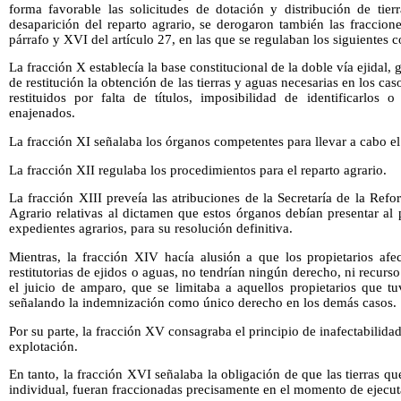
forma favorable las solicitudes de dotación y distribución de tie
desaparición del reparto agrario, se derogaron también las fraccion
párrafo y XVI del artículo 27, en las que se regulaban los siguientes 
La fracción X establecía la base constitucional de la doble vía ejidal, 
de restitución la obtención de las tierras y aguas necesarias en los ca
restituidos por falta de títulos, imposibilidad de identificarlos
enajenados.
La fracción XI señalaba los órganos competentes para llevar a cabo el 
La fracción XII regulaba los procedimientos para el reparto agrario.
La fracción XIII preveía las atribuciones de la Secretaría de la Re
Agrario relativas al dictamen que estos órganos debían presentar al 
expedientes agrarios, para su resolución definitiva.
Mientras, la fracción XIV hacía alusión a que los propietarios afe
restitutorias de ejidos o aguas, no tendrían ningún derecho, ni recurs
el juicio de amparo, que se limitaba a aquellos propietarios que tuv
señalando la indemnización como único derecho en los demás casos.
Por su parte, la fracción XV consagraba el principio de inafectabilid
explotación.
En tanto, la fracción XVI señalaba la obligación de que las tierras q
individual, fueran fraccionadas precisamente en el momento de ejecuta