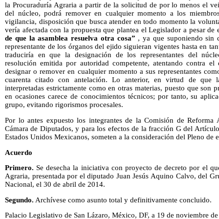
la Procuraduría Agraria a partir de la solicitud de por lo menos el vei
del núcleo, podrá remover en cualquier momento a los miembros
vigilancia, disposición que busca atender en todo momento la voluntad
vería afectada con la propuesta que plantea el Legislador a pesar de 
de que la asamblea resuelva otra cosa”
, ya que suponiendo sin c
representante de los órganos del ejido siguieran vigentes hasta en ta
traduciría en que la designación de los representantes del núcl
resolución emitida por autoridad competente, atentando contra el 
designar o remover en cualquier momento a sus representantes como 
cuarenta citado con antelación. Lo anterior, en virtud de que 
interpretadas estrictamente como en otras materias, puesto que son p
en ocasiones carece de conocimientos técnicos; por tanto, su aplic
grupo, evitando rigorismos procesales.
Por lo antes expuesto los integrantes de la Comisión de Reforma A
Cámara de Diputados, y para los efectos de la fracción G del Artículo
Estados Unidos Mexicanos, someten a la consideración del Pleno de e
Acuerdo
Primero.
Se desecha la iniciativa con proyecto de decreto por el qu
Agraria, presentada por el diputado Juan Jesús Aquino Calvo, del Gr
Nacional, el 30 de abril de 2014.
Segundo.
Archívese como asunto total y definitivamente concluido.
Palacio Legislativo de San Lázaro, México, DF, a 19 de noviembre de