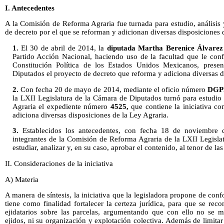
I. Antecedentes
A la Comisión de Reforma Agraria fue turnada para estudio, análisis 
de decreto por el que se reforman y adicionan diversas disposiciones 
1.
El 30 de abril de 2014, la
diputada Martha Berenice Álvarez
Partido Acción Nacional, haciendo uso de la facultad que le confie
Constitución Política de los Estados Unidos Mexicanos, prese
Diputados el proyecto de decreto que reforma y adiciona diversas d
2.
Con fecha 20 de mayo de 2014, mediante el oficio número
DGPL
la LXII Legislatura de la Cámara de Diputados turnó para estudio
Agraria el expediente número
4525,
que contiene la iniciativa c
adiciona diversas disposiciones de la Ley Agraria.
3.
Establecidos los antecedentes, con fecha 18 de noviembre 
integrantes de la Comisión de Reforma Agraria de la LXII Legisl
estudiar, analizar y, en su caso, aprobar el contenido, al tenor de las
II. Consideraciones de la iniciativa
A) Materia
A manera de síntesis, la iniciativa que la legisladora propone de co
tiene como finalidad fortalecer la certeza jurídica, para que se re
ejidatarios sobre las parcelas, argumentando que con ello no se mo
ejidos, ni su organización y explotación colectiva. Además de limita