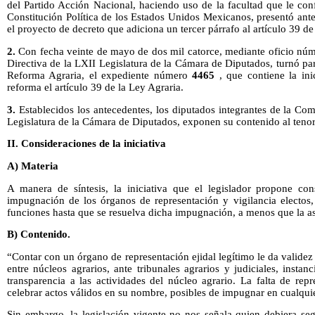
del Partido Acción Nacional, haciendo uso de la facultad que le confi
Constitución Política de los Estados Unidos Mexicanos, presentó ant
el proyecto de decreto que adiciona un tercer párrafo al artículo 39 de
2.
Con fecha veinte de mayo de dos mil catorce, mediante oficio nú
Directiva de la LXII Legislatura de la Cámara de Diputados, turnó par
Reforma Agraria, el expediente número
4465
, que contiene la ini
reforma el artículo 39 de la Ley Agraria.
3.
Establecidos los antecedentes, los diputados integrantes de la Co
Legislatura de la Cámara de Diputados, exponen su contenido al tenor 
II. Consideraciones de la iniciativa
A) Materia
A manera de síntesis, la iniciativa que el legislador propone co
impugnación de los órganos de representación y vigilancia electos,
funciones hasta que se resuelva dicha impugnación, a menos que la as
B) Contenido.
“Contar con un órgano de representación ejidal legítimo le da validez 
entre núcleos agrarios, ante tribunales agrarios y judiciales, instan
transparencia a las actividades del núcleo agrario. La falta de rep
celebrar actos válidos en su nombre, posibles de impugnar en cualqu
Sin embargo, la legislación vigente no nos señala quien debiera se