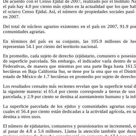
De acuerdo con el Censo Ejidal de 2007, realizado por el Instituto Na
el país hay 4.0 por ciento más ejidos en la actualidad que los que ha
el octavo Censo Ejidal. Así, el número de propiedades sociales pas
en 2007.
Del total de núcleos agrarios existentes en el país en 2007, 91.9 por
comunidades agrarias.
En términos del país en su conjunto, las 105.9 millones de hec
representan 54.1 por ciento del territorio nacional.
En promedio, cada sujeto de derecho (ejidatario, comunero o posesion
de superficie parcelada. Sin embargo, el indicador varía dentro de 
Federativas, de manera que mientras por una parte llega hasta 161.5
hectáreas en Baja California Sur, se tiene por la otra que en el Distri
estado de México de 1.7 hectáreas en promedio por sujeto de derecho
Los resultados censales más recientes revelan que la superficie total
la siguiente manera: el 65.4 por ciento corresponde a tierras de us
parcelada, y 2.9 por ciento se destina al asentamiento humano y la inf
La superficie parcelada de los ejidos y comunidades agrarias ocup
cuales el 56.4 por ciento están dedicadas a la actividad agrícola, en t
destina a otros usos.
El número de ejidatarios, comuneros y posesionarios se incrementó, e
al pasar de 4.8 a 5.6 millones. Llama la atención también que dura