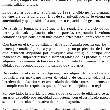
propiedad, rango constitucional, dejando claro que las propiedades 
misma calidad jurídica.
Es de resaltar que hasta la reforma de 1992, el ejido no fue plenam
de tenencia de la tierra que, lejos de ser privatizado, se le otorga u
anterioridad y que posibilitaba ampliar su capacidad de gestión.
De la misma forma, se prevé que la ley regulará el ejercicio de lo
tierra y de cada ejidatario sobre su parcela, respetando la volunt
condiciones que consideren más convenientes para el aprovechamient
Con base en el texto constitucional, la Ley Agraria precisa que los n
tienen personalidad jurídica y patrimonio, y son propietarios de las ti
que hubiesen adquirido por cualquier otro título; al tiempo que 
inalienables, imprescriptibles e inembargables de los predios ejidal
adquieren las mismas atribuciones de la propiedad en general. Los ho
ejidales son reconocidos con la calidad de ejidatarios.
De conformidad con la Ley Agraria, para adquirir la calidad de ejid
requisitos: ser mexicano mayor de edad o de cualquier edad si tie
heredero de ejidatario; y ser avecindado del ejido correspondiente, e
o cumplir con los requisitos que establezca cada ejido en su reglament
Por otro lado, la referida ley señala que la calidad de ejidatario se a
agrarios expedido por autoridad competente; con el certificado parce
sentencia o resolución relativa del tribunal agrario.
Asimismo, se establece que un ejidatario pierde tal calidad, por cualq