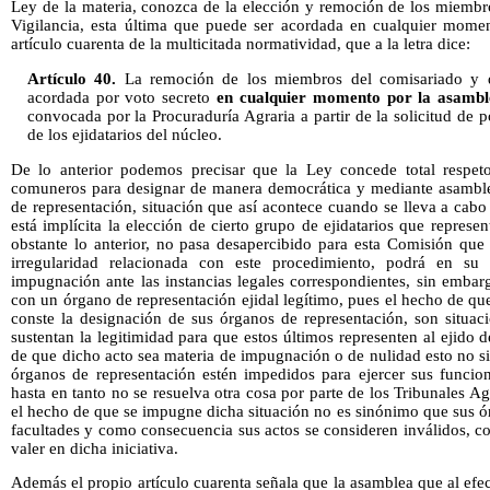
Ley de la materia, conozca de la elección y remoción de los miembr
Vigilancia, esta última que puede ser acordada en cualquier mome
artículo cuarenta de la multicitada normatividad, que a la letra dice:
Artículo 40.
La remoción de los miembros del comisariado y de
acordada por voto secreto
en cualquier momento por la asambl
convocada por la Procuraduría Agraria a partir de la solicitud de p
de los ejidatarios del núcleo.
De lo anterior podemos precisar que la Ley concede total respeto
comuneros para designar de manera democrática y mediante asamblea
de representación, situación que así acontece cuando se lleva a cabo
está implícita la elección de cierto grupo de ejidatarios que represe
obstante lo anterior, no pasa desapercibido para esta Comisión que
irregularidad relacionada con este procedimiento, podrá en s
impugnación ante las instancias legales correspondientes, sin embar
con un órgano de representación ejidal legítimo, pues el hecho de que
conste la designación de sus órganos de representación, son situac
sustentan la legitimidad para que estos últimos representen al ejido 
de que dicho acto sea materia de impugnación o de nulidad esto no s
órganos de representación estén impedidos para ejercer sus funcion
hasta en tanto no se resuelva otra cosa por parte de los Tribunales A
el hecho de que se impugne dicha situación no es sinónimo que sus ó
facultades y como consecuencia sus actos se consideren inválidos, 
valer en dicha iniciativa.
Además el propio artículo cuarenta señala que la asamblea que al ef