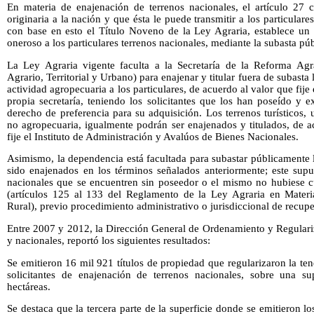
En materia de enajenación de terrenos nacionales, el artículo 27 c
originaria a la nación y que ésta le puede transmitir a los particular
con base en esto el Título Noveno de la Ley Agraria, establece un 
oneroso a los particulares terrenos nacionales, mediante la subasta púb
La Ley Agraria vigente faculta a la Secretaría de la Reforma Agra
Agrario, Territorial y Urbano) para enajenar y titular fuera de subasta
actividad agropecuaria a los particulares, de acuerdo al valor que fij
propia secretaría, teniendo los solicitantes que los han poseído y e
derecho de preferencia para su adquisición. Los terrenos turísticos, 
no agropecuaria, igualmente podrán ser enajenados y titulados, de a
fije el Instituto de Administración y Avalúos de Bienes Nacionales.
Asimismo, la dependencia está facultada para subastar públicamente 
sido enajenados en los términos señalados anteriormente; este supu
nacionales que se encuentren sin poseedor o el mismo no hubiese cub
(artículos 125 al 133 del Reglamento de la Ley Agraria en Mater
Rural), previo procedimiento administrativo o jurisdiccional de recupe
Entre 2007 y 2012, la Dirección General de Ordenamiento y Regulariz
y nacionales, reportó los siguientes resultados:
Se emitieron 16 mil 921 títulos de propiedad que regularizaron la tene
solicitantes de enajenación de terrenos nacionales, sobre una su
hectáreas.
Se destaca que la tercera parte de la superficie donde se emitieron lo