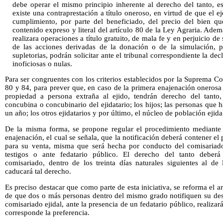
debe operar el mismo principio inherente al derecho del tanto, es
existe una contraprestación a título oneroso, en virtud de que el e
cumplimiento, por parte del beneficiado, del precio del bien qu
contenido expreso y literal del artículo 80 de la Ley Agraria. Adem
realizara operaciones a título gratuito, de mala fe y en perjuicio de
de las acciones derivadas de la donación o de la simulación, pr
supletorias, podrán solicitar ante el tribunal correspondiente la de
inoficiosas o nulas.
Para ser congruentes con los criterios establecidos por la Suprema Co
80 y 84, para prever que, en caso de la primera enajenación onerosa
propiedad a persona extraña al ejido, tendrán derecho del tanto,
concubina o concubinario del ejidatario; los hijos; las personas que 
un año; los otros ejidatarios y por último, el núcleo de población ejida
De la misma forma, se propone regular el procedimiento mediante 
enajenación, el cual se señala, que la notificación deberá contener el 
para su venta, misma que será hecha por conducto del comisariado 
testigos o ante fedatario público. El derecho del tanto deberá 
comisariado, dentro de los treinta días naturales siguientes al de
caducará tal derecho.
Es preciso destacar que como parte de esta iniciativa, se reforma el a
de que dos o más personas dentro del mismo grado notifiquen su dese
comisariado ejidal, ante la presencia de un fedatario público, realizar
corresponde la preferencia.