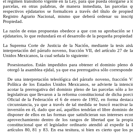
el régimen transitorio vigente en la Ley, para que pueda otorgarse a l
parcelas, en otras palabras, de manera inmediata, las parcelas
respectivos ejidatarios se formalicen a través del título de propi
Registro Agrario Nacional, mismo que deberá ordenar su inscrip
Propiedad.
La razón de estas propuestas obedece a que con su aprobación se fo
ejidatarios, lo que redundará en el desarrollo de la pequeña propiedad 
La Suprema Corte de Justicia de la Nación, mediante la tesis ais
interpretación del párrafo noveno, fracción VII, del artículo 27 de l
Unidos Mexicanos, la cual señala lo siguiente:
Posesionarios. Están impedidos para obtener el dominio pleno de
otorgó la asamblea ejidal, ya que esa prerrogativa sólo corresponde a
De una interpretación teleológica del párrafo noveno, fracción VI
Política de los Estados Unidos Mexicanos, se advierte la intenc
acotar la prerrogativa del dominio pleno de las parcelas sólo a los
legislativas que llevaron a la reforma constitucional de dicha porc
Oficial de la Federación el 6 de enero de 1992, en forma destaca
circunstancia, ya que a través de tal medida se buscó reactivar l
inversión en él, dado que así, aquéllos tendrían el libre dominio d
disponer de ellos en las formas que satisficieran sus intereses e
aprovechamiento dentro de los rangos de libertad que la propia
constitucional que el legislador ordinario atendió al expedir la
artículos 80, 81 y 83. En esa tesitura, si bien es cierto que los 