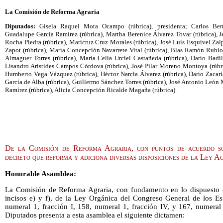
La Comisión de Reforma Agraria
Diputados:
Gisela Raquel Mota Ocampo (rúbrica), presidenta; Carlos Bern
Guadalupe García Ramírez (rúbrica), Martha Berenice Álvarez Tovar (rúbrica), J
Rocha Piedra (rúbrica), Maricruz Cruz Morales (rúbrica), José Luis Esquivel Zal
Zapot (rúbrica), María Concepción Navarrete Vital (rúbrica), Blas Ramón Rubio L
Almaguer Torres (rúbrica), María Celia Urciel Castañeda (rúbrica), Darío Bad
Lisandro Arístides Campos Córdova (rúbrica), José Pilar Moreno Montoya (rúbrica
Humberto Vega Vázquez (rúbrica), Héctor Narcia Álvarez (rúbrica), Darío Zacar
García de Alba (rúbrica), Guillermo Sánchez Torres (rúbrica), José Antonio León
Ramírez (rúbrica), Alicia Concepción Ricalde Magaña (rúbrica).
De la Comisión de Reforma Agraria, con puntos de acuerdo sob
decreto que reforma y adiciona diversas disposiciones de la Ley A
Honorable Asamblea:
La Comisión de Reforma Agraria, con fundamento en lo dispuesto e
incisos e) y f), de la Ley Orgánica del Congreso General de los E
numeral 1, fracción I, 158, numeral 1, fracción IV, y 167, numera
Diputados presenta a esta asamblea el siguiente dictamen: