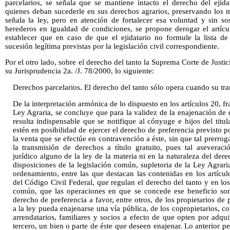
parcelarios, se señala que se mantiene intacto el derecho del ejid
quienes deban sucederle en sus derechos agrarios, preservando los 
señala la ley, pero en atención de fortalecer esa voluntad y sin so
herederos en igualdad de condiciones, se propone derogar el artícu
establecer que en caso de que el ejidatario no formule la lista de
sucesión legítima previstas por la legislación civil correspondiente.
Por el otro lado, sobre el derecho del tanto la Suprema Corte de Just
su Jurisprudencia 2a. /J. 78/2000, lo siguiente:
Derechos parcelarios. El derecho del tanto sólo opera cuando su tran
De la interpretación armónica de lo dispuesto en los artículos 20, fr
Ley Agraria, se concluye que para la validez de la enajenación de d
resulta indispensable que se notifique al cónyuge e hijos del titu
estén en posibilidad de ejercer el derecho de preferencia previsto p
la venta que se efectúe en contravención a éste, sin que tal prerrog
la transmisión de derechos a título gratuito, pues tal asevera
jurídico alguno de la ley de la materia ni en la naturaleza del der
disposiciones de la legislación común, supletoria de la Ley Agraria
ordenamiento, entre las que destacan las contenidas en los artíc
del Código Civil Federal, que regulan el derecho del tanto y en l
común, que las operaciones en que se concede ese beneficio son 
derecho de preferencia a favor, entre otros, de los propietarios d
a la ley pueda enajenarse una vía pública, de los copropietarios, 
arrendatarios, familiares y socios a efecto de que opten por adqu
tercero, un bien o parte de éste que deseen enajenar. Lo anterior p