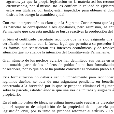
agrarios, ya que la propia legislación en la materia así los reco
circunstancia, por sí misma, no les confiere la calidad de ejidatar
éstos son titulares; por tanto, están impedidos para obtener el d
disfrute les otorgó la asamblea ejidal.
Con esta interpretación es claro que la Suprema Corte razona que la 
las parcelas le corresponde a los ejidatarios, pero asimismo, se en
Permanente que con esta medida se busca reactivar la producción del c
Si bien el certificado parcelario reconoce que ha sido asignada una p
certificado no cuenta con la fuerza legal que permita a su poseedor l
las formas que satisficieran sus intereses económicos y de resol
situación que no atiende la intención del Constituyente Permanente.
Gran número de los núcleos agrarios han delimitado sus tierras en
una notable parte de los núcleos de población no han formalizado 
poseedores, por lo que no se ha podido concretar el dominio pleno a fa
Esta formalización no debería ser un impedimento para reconocer 
legítimos dueños, se trata de una asignatura pendiente en benefi
concretada a la brevedad por lo que se propone eliminar el régimen 
sobre la parcela, estableciéndose que una vez delimitada y asignada ést
propietario.
En el mismo orden de ideas, se estima innecesario regular la prescrip
que el supuesto de adquisición de la propiedad de la parcela por
legislación civil, por lo tanto se propone reformar el artículo 20 