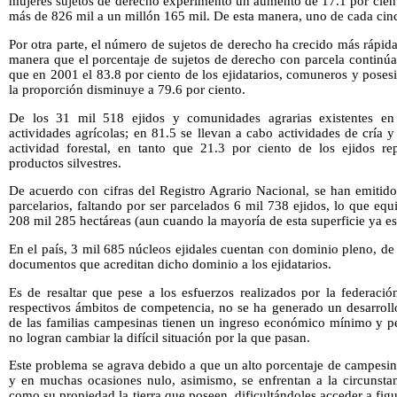
mujeres sujetos de derecho experimentó un aumento de 17.1 por cient
más de 826 mil a un millón 165 mil. De esta manera, uno de cada cinc
Por otra parte, el número de sujetos de derecho ha crecido más rápi
manera que el porcentaje de sujetos de derecho con parcela continúa 
que en 2001 el 83.8 por ciento de los ejidatarios, comuneros y poses
la proporción disminuye a 79.6 por ciento.
De los 31 mil 518 ejidos y comunidades agrarias existentes en 
actividades agrícolas; en 81.5 se llevan a cabo actividades de cría y
actividad forestal, en tanto que 21.3 por ciento de los ejidos re
productos silvestres.
De acuerdo con cifras del Registro Agrario Nacional, se han emitido
parcelarios, faltando por ser parcelados 6 mil 738 ejidos, lo que equ
208 mil 285 hectáreas (aun cuando la mayoría de esta superficie ya 
En el país, 3 mil 685 núcleos ejidales cuentan con dominio pleno, de
documentos que acreditan dicho dominio a los ejidatarios.
Es de resaltar que pese a los esfuerzos realizados por la federació
respectivos ámbitos de competencia, no se ha generado un desarrollo
de las familias campesinas tienen un ingreso económico mínimo y pe
no logran cambiar la difícil situación por la que pasan.
Este problema se agrava debido a que un alto porcentaje de campesi
y en muchas ocasiones nulo, asimismo, se enfrentan a la circunsta
como su propiedad la tierra que poseen, dificultándoles acceder a fig