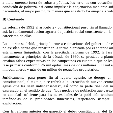
a título oneroso fuera de subasta pública, los terrenos con vocació
condición de pobreza, así como impulsar la enajenación mediante suba
nacionales, al mejor postor, de manera que el estado los enajene a val
B) Contenido
La reforma de 1992 al artículo 27 constitucional puso fin al llamado
así, la fundamental acción agraria de justicia social consistente en la
carecieran de ellas.
Lo anterior se debió, principalmente a estimaciones del gobierno de
no existían tierras que repartir en la forma planteada por el anterior 
esta manera finiquitada, con la precitada reforma de 1992, la fase
lentamente, a principios de la década de 1990, se prestaba a plant
creaban falsas expectativas en los campesinos en cuanto a que se les 
fase primaria conformó 26 mil ejidos, más de dos millones 600 mil e
mil comuneros y más de un millón de pequeños propietarios.
Jurídicamente, para poner fin al reparto agrario, se derogó en 
constitucional, el texto que se refería a la “creación de nuevos centr
aguas que les sean indispensables”, así como la parte final del 
expresado en el sentido de que: “Los núcleos de población que carezc
en cantidad suficiente para las necesidades de la población tendrán
tomándolas de la propiedades inmediatas, respetando siempre 
explotación.
Con la reforma anterior desapareció el deber constitucional del Es