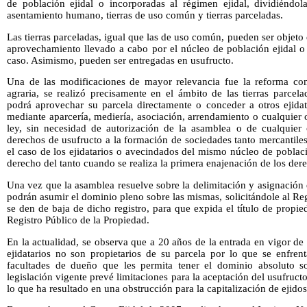
de población ejidal o incorporadas al régimen ejidal, dividiéndola
asentamiento humano, tierras de uso común y tierras parceladas.
Las tierras parceladas, igual que las de uso común, pueden ser objeto
aprovechamiento llevado a cabo por el núcleo de población ejidal o po
caso. Asimismo, pueden ser entregadas en usufructo.
Una de las modificaciones de mayor relevancia fue la reforma con
agraria, se realizó precisamente en el ámbito de las tierras parcelad
podrá aprovechar su parcela directamente o conceder a otros ejidat
mediante aparcería, mediería, asociación, arrendamiento o cualquier o
ley, sin necesidad de autorización de la asamblea o de cualquier 
derechos de usufructo a la formación de sociedades tanto mercantile
el caso de los ejidatarios o avecindados del mismo núcleo de poblac
derecho del tanto cuando se realiza la primera enajenación de los dere
Una vez que la asamblea resuelve sobre la delimitación y asignación de
podrán asumir el dominio pleno sobre las mismas, solicitándole al Reg
se den de baja de dicho registro, para que expida el título de propie
Registro Público de la Propiedad.
En la actualidad, se observa que a 20 años de la entrada en vigor de
ejidatarios no son propietarios de su parcela por lo que se enfrent
facultades de dueño que les permita tener el dominio absoluto so
legislación vigente prevé limitaciones para la aceptación del usufructo
lo que ha resultado en una obstrucción para la capitalización de ejid