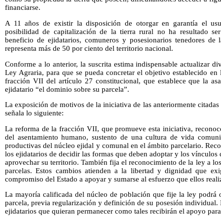
financiarse.
A 11 años de existir la disposición de otorgar en garantía el usuf
posibilidad de capitalización de la tierra rural no ha resultado s
beneficio de ejidatarios, comuneros y posesionarios tenedores de l
representa más de 50 por ciento del territorio nacional.
Conforme a lo anterior, la suscrita estima indispensable actualizar di
Ley Agraria, para que se pueda concretar el objetivo establecido en l
fracción VII del artículo 27 constitucional, que establece que la as
ejidatario “el dominio sobre su parcela”.
La exposición de motivos de la iniciativa de las anteriormente citadas 
señala lo siguiente:
La reforma de la fracción VII, que promueve esta iniciativa, reconoce l
del asentamiento humano, sustento de una cultura de vida comunitar
productivas del núcleo ejidal y comunal en el ámbito parcelario. Rec
los ejidatarios de decidir las formas que deben adoptar y los vínculos 
aprovechar su territorio. También fija el reconocimiento de la ley a lo
parcelas. Estos cambios atienden a la libertad y dignidad que ex
compromiso del Estado a apoyar y sumarse al esfuerzo que ellos realiz
La mayoría calificada del núcleo de población que fije la ley podrá o
parcela, previa regularización y definición de su posesión individual
ejidatarios que quieran permanecer como tales recibirán el apoyo para