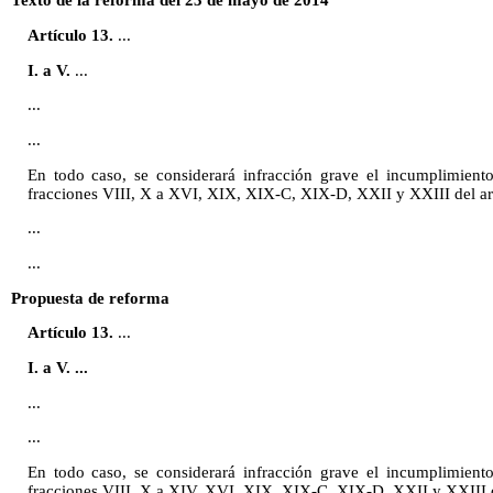
Texto de la reforma del 23 de mayo de 2014
Artículo 13.
...
I. a V.
...
...
...
En todo caso, se considerará infracción grave el incumplimiento
fracciones VIII, X a XVI, XIX, XIX-C, XIX-D, XXII y XXIII del artí
...
...
Propuesta de reforma
Artículo 13.
...
I. a V. ...
...
...
En todo caso, se considerará infracción grave el incumplimiento
fracciones VIII, X a XIV, XVI, XIX, XIX-C, XIX-D, XXII y XXIII del