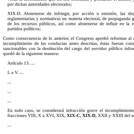
por dichas autoridades electorales;
XIX-D. Abstenerse de infringir, por acción u omisión, las dispo
reglamentarias y normativas en materia electoral, de propaganda 
de los recursos públicos, así como abstenerse de influir en la 
partidos políticos;
Como consecuencia de lo anterior, el Congreso aprobó reformas al a
incumplimiento de las conductas antes descritas, éstas fueran con
sancionables con la destitución del cargo del servidor público infr
quedó de la siguiente manera:
Artículo 13. ...
I. a V. ...
...
...
...
En todo caso, se considerará infracción grave el incumplimiento
fracciones VIII, X a XVI, XIX,
XIX-C,
XIX-D,
XXII y XXIII del art
...