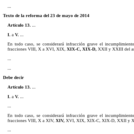
...
Texto de la reforma del 23 de mayo de 2014
Artículo 13.
...
I.
a
V.
...
En todo caso, se considerará infracción grave el incumplimiento
fracciones VIII, X a XVI, XIX,
XIX-C, XIX-D,
XXII y XXIII del art
...
...
Debe decir
Artículo 13.
...
I.
a
V.
...
...
En todo caso, se considerará infracción grave el incumplimiento
fracciones VIII, X a XIV,
XIV,
XVI, XIX, XIX-C, XIX-D, XXII y XXII
...