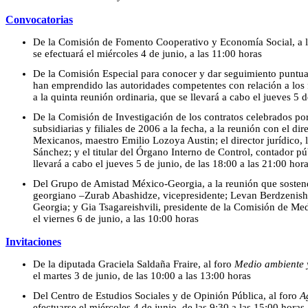
Convocatorias
De la Comisión de Fomento Cooperativo y Economía Social, a l
se efectuará el miércoles 4 de junio, a las 11:00 horas
De la Comisión Especial para conocer y dar seguimiento puntual
han emprendido las autoridades competentes con relación a los 
a la quinta reunión ordinaria, que se llevará a cabo el jueves 5 d
De la Comisión de Investigación de los contratos celebrados po
subsidiarias y filiales de 2006 a la fecha, a la reunión con el dir
Mexicanos, maestro Emilio Lozoya Austin; el director jurídico,
Sánchez; y el titular del Órgano Interno de Control, contador p
llevará a cabo el jueves 5 de junio, de las 18:00 a las 21:00 hor
Del Grupo de Amistad México-Georgia, a la reunión que sostend
georgiano –Zurab Abashidze, vicepresidente; Levan Berdzenishv
Georgia; y Gia Tsagareishvili, presidente de la Comisión de M
el viernes 6 de junio, a las 10:00 horas
Invitaciones
De la diputada Graciela Saldaña Fraire, al foro
Medio ambiente y
el martes 3 de junio, de las 10:00 a las 13:00 horas
Del Centro de Estudios Sociales y de Opinión Pública, al foro
A
efectuarse el miércoles 4 de junio, de las 9:30 a las 15:00 horas