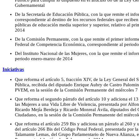
Público para cumplir lo dispuesto en el artículo 80 de la Ley G
Gubernamental
De la Secretaría de Educación Pública, con la que remite el inf
correspondiente al destino de los recursos federales que reciben 
públicas de educación media superior y superior, relativo al prime
2014
De la Comisión Permanente, con la que remite el primer informe
Federal de Competencia Económica, correspondiente al periodo
Del Instituto Nacional de las Mujeres, con la que remite el info
periodo enero-marzo de 2014
Iniciativas
Que reforma el artículo 5, fracción XIV, de la Ley General del
Pública, recibida del diputado Enrique Aubry de Castro Palomin
PVEM, en la sesión de la Comisión Permanente del miércoles 
Que reforma el segundo párrafo del artículo 10 y adiciona el 1
las Mujeres a una Vida Libre de Violencia, presentada por Al
Ricardo Mejía Berdeja y Ricardo Monreal Ávila, diputados del
Ciudadano, en la sesión de la Comisión Permanente del miérco
Que reforma el artículo 259 Bis y adiciona un párrafo al 260 y u
del artículo 266 Bis del Código Penal Federal, presentada por 
Talamante Lemas, del Grupo Parlamentario de Nueva Alianza, e