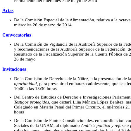
Permanente del miércoles 7 de mayo de 2014
Actas
De la Comisión Especial de la Alimentación, relativa a la octava
miércoles 26 de marzo de 2014
Convocatorias
De la Comisión de Vigilancia de la Auditoría Superior de la Fed
y recomendaciones de la Auditoría Superior de la Federación, de
Resultado de la Fiscalización Superior de la Cuenta Pública de 2
26 de mayo
Invitaciones
De la Comisión de Derechos de la Niñez, a la presentación de 
oportunidad,
para prevenir el embarazo adolescente, que se efe
10:00 a las 13:30 horas
Del Centro de Estudios de Derecho e Investigaciones Parlamentar
Testigos protegidos,
que dictará Lilia Mónica López Benítez, ma
Colegiado en Materia Penal del Primer Circuito, el miércoles 21
horas
De la Comisión de Puntos Constitucionales, en coordinación con 
Sociales de la UNAM, al diplomado
Análisis político y reforma
cabo los lunes, miércoles y viernes comprendidos hasta el 10 de 