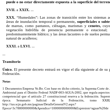
puede o no estar directamente expuesta a la superficie del terren
XVII.
a
XXIX.
...
XXX.
“Humedales”: Las zonas de transición entre los sistemas ac
áreas de inundación temporal o permanente
, superficiales o sub
de mareas, como pantanos, ciénagas, marismas y
cenotes,
cuyo
vegetación hidrófila de presencia permanente o estacional
predominantemente hídrico; y las áreas lacustres o de suelos per
natural de acuíferos;
XXXI.
a
LXVI.
...
...
Transitorio
Único.
El presente decreto entrará en vigor el día siguiente al de su 
Federación.
Notas
1 Documentos Empresa Vo.Bo. Con base en dicho criterio, la Suprema Corte de J
Ambiental para el Distrito Federal NADF-003-AGUA-2002, que regula aspectos s
competencial que el artículo 27 constitucional reserva a la federación. Supre
época. Semanario Judicial de la Federación, tomo XXII
http://ius.scjn.gob.mx/paginas/DetalleGeneralV2.aspx?
Epoca=3c78800000000&Apendice=1000000000000&Expresion=aguas%20de