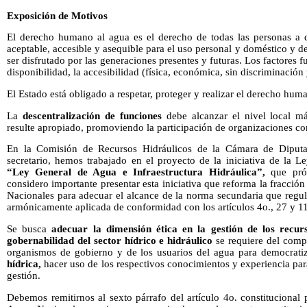
Exposición de Motivos
El derecho humano al agua es el derecho de todas las personas a di
aceptable, accesible y asequible para el uso personal y doméstico y d
ser disfrutado por las generaciones presentes y futuras. Los factores f
disponibilidad, la accesibilidad (física, económica, sin discriminación
El Estado está obligado a respetar, proteger y realizar el derecho hum
La
descentralización de funciones
debe alcanzar el nivel local m
resulte apropiado, promoviendo la participación de organizaciones com
En la Comisión de Recursos Hidráulicos de la Cámara de Diputa
secretario, hemos trabajado en el proyecto de la iniciativa de la
“Ley General de Agua e Infraestructura Hidráulica”,
que pró
considero importante presentar esta iniciativa que reforma la fracción
Nacionales para adecuar el alcance de la norma secundaria que regula
armónicamente aplicada de conformidad con los artículos 4o., 27 y 11
Se busca
adecuar la dimensión ética en la gestión de los recur
gobernabilidad del sector hídrico e hidráulico
se requiere del comp
organismos de gobierno y de los usuarios del agua para democratiz
hídrica,
hacer uso de los respectivos conocimientos y experiencia para
gestión.
Debemos remitirnos al sexto párrafo del artículo 4o. constitucional