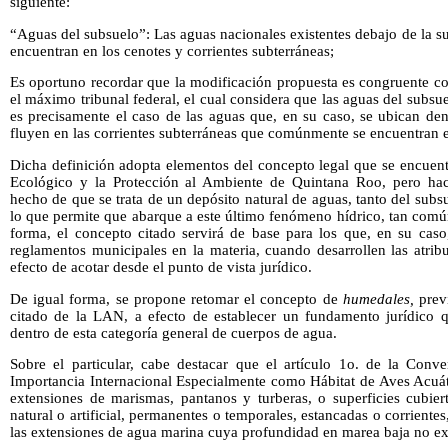
siguiente:
“Aguas del subsuelo”: Las aguas nacionales existentes debajo de la supe
encuentran en los cenotes y corrientes subterráneas;
Es oportuno recordar que la modificación propuesta es congruente co
el máximo tribunal federal, el cual considera que las aguas del subsu
es precisamente el caso de las aguas que, en su caso, se ubican den
fluyen en las corrientes subterráneas que comúnmente se encuentran e
Dicha definición adopta elementos del concepto legal que se encuent
Ecológico y la Protección al Ambiente de Quintana Roo, pero hac
hecho de que se trata de un depósito natural de aguas, tanto del subs
lo que permite que abarque a este último fenómeno hídrico, tan comú
forma, el concepto citado servirá de base para los que, en su caso,
reglamentos municipales en la materia, cuando desarrollen las atrib
efecto de acotar desde el punto de vista jurídico.
De igual forma, se propone retomar el concepto de
humedales,
previ
citado de la LAN, a efecto de establecer un fundamento jurídico q
dentro de esta categoría general de cuerpos de agua.
Sobre el particular, cabe destacar que el artículo 1o. de la Con
Importancia Internacional Especialmente como Hábitat de Aves Acuát
extensiones de marismas, pantanos y turberas, o superficies cubier
natural o artificial, permanentes o temporales, estancadas o corrientes
las extensiones de agua marina cuya profundidad en marea baja no ex