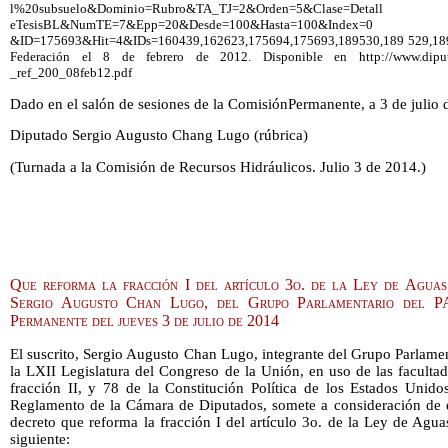
l%20subsuelo&Dominio=Rubro&TA_TJ=2&Orden=5&Clase=Detall
eTesisBL&NumTE=7&Epp=20&Desde=100&Hasta=100&Index=0
&ID=175693&Hit=4&IDs=160439,162623,175694,175693,189530,189 529,189528
Federación el 8 de febrero de 2012. Disponible en http://www.diputa
_ref_200_08feb12.pdf
Dado en el salón de sesiones de la ComisiónPermanente, a 3 de julio 
Diputado Sergio Augusto Chang Lugo (rúbrica)
(Turnada a la Comisión de Recursos Hidráulicos. Julio 3 de 2014.)
Que reforma la fracción I del artículo 3o. de la Ley de Aguas 
Sergio Augusto Chan Lugo, del Grupo Parlamentario del PA
Permanente del jueves 3 de julio de 2014
El suscrito, Sergio Augusto Chan Lugo, integrante del Grupo Parlame
la LXII Legislatura del Congreso de la Unión, en uso de las facultade
fracción II, y 78 de la Constitución Política de los Estados Uni
Reglamento de la Cámara de Diputados, somete a consideración de es
decreto que reforma la fracción I del artículo 3o. de la Ley de Agu
siguiente: