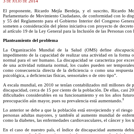
3 de julio de 2014
El proponente, Ricardo Mejía Berdeja, y el suscrito, Ricardo Mo
Parlamentario de Movimiento Ciudadano, de conformidad con lo dispue
y 55 del Reglamento para el Gobierno Interior del Congreso Gener
someten a consideración del pleno iniciativa con proyecto de decreto 
al artículo 19 de la Ley General para la Inclusión de las Personas con 
Planteamiento del problema
La Organización Mundial de la Salud (OMS) define
discapaci
impedimento de la capacidad de realizar una actividad en la forma 
normal para el ser humano. La discapacidad se caracteriza por exce
de una actividad rutinaria normal, los cuales pueden ser temporales
como consecuencia directa de la deficiencia o como una respuesta 
psicológica, a deficiencias físicas, sensoriales o de otro tipo”.
A escala mundial, en 2010 se tenían contabilizados mil millones de 
discapacidad, cerca de 15 por ciento de la población. De ellas, casi 
dificultades considerables en su funcionamiento y en los años futur
1
preocupación aún mayor, pues su prevalencia está aumentando.
Lo anterior se debe a que la población está envejeciendo y el riesgo 
personas adultas mayores, y también al aumento mundial de enferm
como la diabetes, las enfermedades cardiovasculares, el cáncer y los t
En el caso de nuestro país, el índice de discapacidad aumenta debid