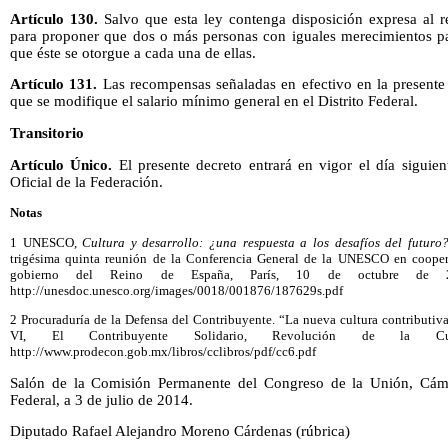
Artículo 130.
Salvo que esta ley contenga disposición expresa al re
para proponer que dos o más personas con iguales merecimientos par
que éste se otorgue a cada una de ellas.
Artículo 131.
Las recompensas señaladas en efectivo en la presente 
que se modifique el salario mínimo general en el Distrito Federal.
Transitorio
Artículo Único.
El presente decreto entrará en vigor el día siguien
Oficial de la Federación.
Notas
1 UNESCO,
Cultura y desarrollo: ¿una respuesta a los desafíos del futuro?
trigésima quinta reunión de la Conferencia General de la UNESCO en cooper
gobierno del Reino de España, París, 10 de octubre de 20
http://unesdoc.unesco.org/images/0018/001876/187629s.pdf
2 Procuraduría de la Defensa del Contribuyente. “La nueva cultura contributiv
VI, El Contribuyente Solidario, Revolución de la Cul
http://www.prodecon.gob.mx/libros/cclibros/pdf/cc6.pdf
Salón de la Comisión Permanente del Congreso de la Unión, Cáma
Federal, a 3 de julio de 2014.
Diputado Rafael Alejandro Moreno Cárdenas (rúbrica)