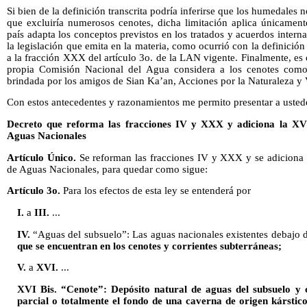
Si bien de la definición transcrita podría inferirse que los humedales
que excluiría numerosos cenotes, dicha limitación aplica únicamen
país adapta los conceptos previstos en los tratados y acuerdos intern
la legislación que emita en la materia, como ocurrió con la definici
a la fracción XXX del artículo 3o. de la LAN vigente. Finalmente, es
propia Comisión Nacional del Agua considera a los cenotes como
brindada por los amigos de Sian Ka’an, Acciones por la Naturaleza y 
Con estos antecedentes y razonamientos me permito presentar a ustede
Decreto que reforma las fracciones IV y XXX y adiciona la XVI 
Aguas Nacionales
Artículo Único.
Se reforman las fracciones IV y XXX y se adiciona l
de Aguas Nacionales, para quedar como sigue:
Artículo 3o.
Para los efectos de esta ley se entenderá por
I.
a
III.
...
IV.
“Aguas del subsuelo”: Las aguas nacionales existentes debajo de 
que se encuentran en los cenotes y corrientes subterráneas;
V.
a
XVI.
...
XVI Bis. “Cenote”: Depósito natural de aguas del subsuelo y 
parcial o totalmente el fondo de una caverna de origen kárstic