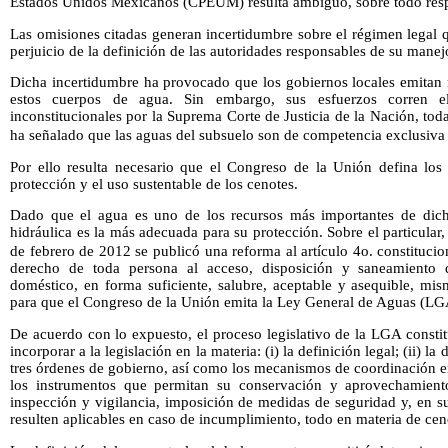
Estados Unidos Mexicanos (CPEUM) resulta ambiguo, sobre todo respe
Las omisiones citadas generan incertidumbre sobre el régimen legal qu
perjuicio de la definición de las autoridades responsables de su manej
Dicha incertidumbre ha provocado que los gobiernos locales emitan 
estos cuerpos de agua. Sin embargo, sus esfuerzos corren e
inconstitucionales por la Suprema Corte de Justicia de la Nación, tod
ha señalado que las aguas del subsuelo son de competencia exclusiva 
Por ello resulta necesario que el Congreso de la Unión defina los 
protección y el uso sustentable de los cenotes.
Dado que el agua es uno de los recursos más importantes de dicho
hidráulica es la más adecuada para su protección. Sobre el particular
de febrero de 2012 se publicó una reforma al artículo 4o. constitucio
derecho de toda persona al acceso, disposición y saneamiento
doméstico, en forma suficiente, salubre, aceptable y asequible, m
para que el Congreso de la Unión emita la Ley General de Aguas (LG
De acuerdo con lo expuesto, el proceso legislativo de la LGA consti
incorporar a la legislación en la materia: (i) la definición legal; (ii) l
tres órdenes de gobierno, así como los mecanismos de coordinación ent
los instrumentos que permitan su conservación y aprovechamiento
inspección y vigilancia, imposición de medidas de seguridad y, en s
resulten aplicables en caso de incumplimiento, todo en materia de cen