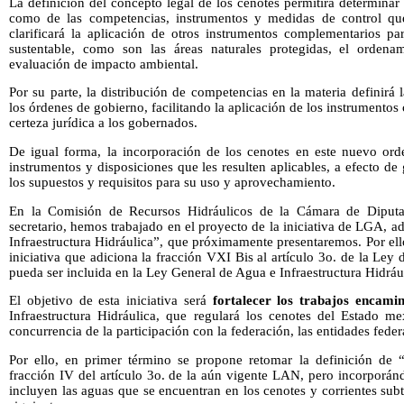
La definición del concepto legal de los cenotes permitirá determinar 
como de las competencias, instrumentos y medidas de control que 
clarificará la aplicación de otros instrumentos complementarios p
sustentable, como son las áreas naturales protegidas, el ordenam
evaluación de impacto ambiental.
Por su parte, la distribución de competencias en la materia definirá
los órdenes de gobierno, facilitando la aplicación de los instrumento
certeza jurídica a los gobernados.
De igual forma, la incorporación de los cenotes en este nuevo orde
instrumentos y disposiciones que les resulten aplicables, a efecto de
los supuestos y requisitos para su uso y aprovechamiento.
En la Comisión de Recursos Hidráulicos de la Cámara de Diputa
secretario, hemos trabajado en el proyecto de la iniciativa de LGA,
Infraestructura Hidráulica”, que próximamente presentaremos. Por ell
iniciativa que adiciona la fracción VXI Bis al artículo 3o. de la L
pueda ser incluida en la Ley General de Agua e Infraestructura Hidrául
El objetivo de esta iniciativa será
fortalecer los trabajos encami
Infraestructura Hidráulica, que regulará los cenotes del Estado me
concurrencia de la participación con la federación, las entidades feder
Por ello, en primer término se propone retomar la definición de “
fracción IV del artículo 3o. de la aún vigente LAN, pero incorporá
incluyen las aguas que se encuentran en los cenotes y corrientes su