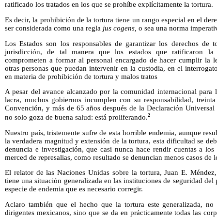
ratificado los tratados en los que se prohíbe explícitamente la tortura.
Es decir, la prohibición de la tortura tiene un rango especial en el de
ser considerada como una regla
jus cogens,
o sea una norma imperati
Los Estados son los responsables de garantizar los derechos de t
jurisdicción, de tal manera que los estados que ratificaron la
comprometen a formar al personal encargado de hacer cumplir la l
otras personas que puedan intervenir en la custodia, en el interrogat
en materia de prohibición de tortura y malos tratos
A pesar del avance alcanzado por la comunidad internacional para l
lacra, muchos gobiernos incumplen con su responsabilidad, treint
Convención, y más de 65 años después de la Declaración Universal 
2
no solo goza de buena salud: está proliferando.
Nuestro país, tristemente sufre de esta horrible endemia, aunque resu
la verdadera magnitud y extensión de la tortura, esta dificultad se de
denuncia e investigación, que casi nunca hace rendir cuentas a los 
merced de represalias, como resultado se denuncian menos casos de l
El relator de las Naciones Unidas sobre la tortura, Juan E. Méndez
tiene una situación generalizada en las instituciones de seguridad del 
especie de endemia que es necesario corregir.
Aclaro también que el hecho que la tortura este generalizada, no
dirigentes mexicanos, sino que se da en prácticamente todas las cor