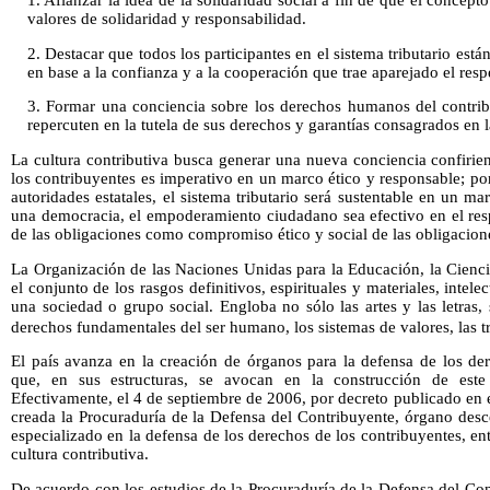
1. Afianzar la idea de la solidaridad social a fin de que el concept
valores de solidaridad y responsabilidad.
2. Destacar que todos los participantes en el sistema tributario est
en base a la confianza y a la cooperación que trae aparejado el respe
3. Formar una conciencia sobre los derechos humanos del contrib
repercuten en la tutela de sus derechos y garantías consagrados en l
La cultura contributiva busca generar una nueva conciencia confiri
los contribuyentes es imperativo en un marco ético y responsable; por
autoridades estatales, el sistema tributario será sustentable en un ma
una democracia, el empoderamiento ciudadano sea efectivo en el res
de las obligaciones como compromiso ético y social de las obligaciones
La Organización de las Naciones Unidas para la Educación, la Cienci
el conjunto de los rasgos definitivos, espirituales y materiales, intele
una sociedad o grupo social. Engloba no sólo las artes y las letras
derechos fundamentales del ser humano, los sistemas de valores, las tr
El país avanza en la creación de órganos para la defensa de los de
que, en sus estructuras, se avocan en la construcción de es
Efectivamente, el 4 de septiembre de 2006, por decreto publicado en e
creada la Procuraduría de la Defensa del Contribuyente, órgano desc
especializado en la defensa de los derechos de los contribuyentes, en
cultura contributiva.
De acuerdo con los estudios de la Procuraduría de la Defensa del Co