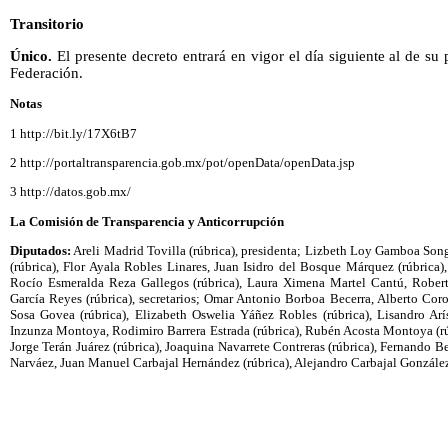
Transitorio
Único.
El presente decreto entrará en vigor el día siguiente al de su 
Federación.
Notas
1 http://bit.ly/17X6tB7
2 http://portaltransparencia.gob.mx/pot/openData/openData.jsp
3 http://datos.gob.mx/
La Comisión de Transparencia y Anticorrupción
Diputados:
Areli Madrid Tovilla (rúbrica), presidenta; Lizbeth Loy Gamboa Son
(rúbrica), Flor Ayala Robles Linares, Juan Isidro del Bosque Márquez (rúbrica),
Rocío Esmeralda Reza Gallegos (rúbrica), Laura Ximena Martel Cantú, Robert
García Reyes (rúbrica), secretarios; Omar Antonio Borboa Becerra, Alberto Coro
Sosa Govea (rúbrica), Elizabeth Oswelia Yáñez Robles (rúbrica), Lisandro Ar
Inzunza Montoya, Rodimiro Barrera Estrada (rúbrica), Rubén Acosta Montoya (rúb
Jorge Terán Juárez (rúbrica), Joaquina Navarrete Contreras (rúbrica), Fernando B
Narváez, Juan Manuel Carbajal Hernández (rúbrica), Alejandro Carbajal Gonzále