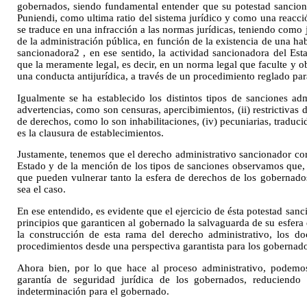
gobernados, siendo fundamental entender que su potestad sanciona
Puniendi, como ultima ratio del sistema jurídico y como una reacci
se traduce en una infracción a las normas jurídicas, teniendo como ju
de la administración pública, en función de la existencia de una habi
sancionadora2 , en ese sentido, la actividad sancionadora del Est
que la meramente legal, es decir, en un norma legal que faculte y o
una conducta antijurídica, a través de un procedimiento reglado par
Igualmente se ha establecido los distintos tipos de sanciones adm
advertencias, como son censuras, apercibimientos, (ii) restrictivas de 
de derechos, como lo son inhabilitaciones, (iv) pecuniarias, traducid
es la clausura de establecimientos.
Justamente, tenemos que el derecho administrativo sancionador cor
Estado y de la mención de los tipos de sanciones observamos que, 
que pueden vulnerar tanto la esfera de derechos de los gobernado
sea el caso.
En ese entendido, es evidente que el ejercicio de ésta potestad san
principios que garanticen al gobernado la salvaguarda de su esfera 
la construcción de esta rama del derecho administrativo, los doc
procedimientos desde una perspectiva garantista para los gobernado
Ahora bien, por lo que hace al proceso administrativo, podemo
garantía de seguridad jurídica de los gobernados, reduciend
indeterminación para el gobernado.