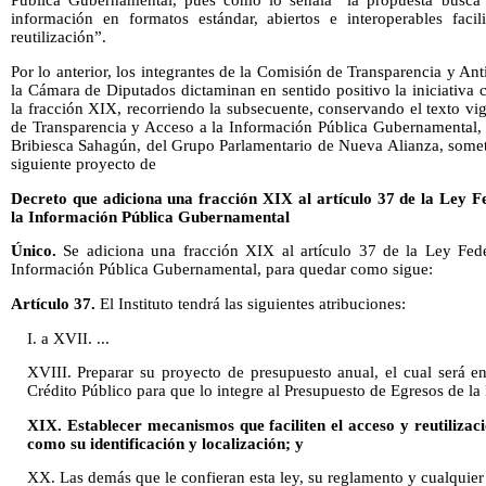
Pública Gubernamental, pues como lo señala “la propuesta busca 
información en formatos estándar, abiertos e interoperables faci
reutilización”.
Por lo anterior, los integrantes de la Comisión de Transparencia y An
la Cámara de Diputados dictaminan en sentido positivo la iniciativa
la fracción XIX, recorriendo la subsecuente, conservando el texto vig
de Transparencia y Acceso a la Información Pública Gubernamental, 
Bribiesca Sahagún, del Grupo Parlamentario de Nueva Alianza, somet
siguiente proyecto de
Decreto que adiciona una fracción XIX al artículo 37 de la Ley F
la Información Pública Gubernamental
Único.
Se adiciona una fracción XIX al artículo 37 de la Ley Fede
Información Pública Gubernamental, para quedar como sigue:
Artículo 37.
El Instituto tendrá las siguientes atribuciones:
I. a XVII. ...
XVIII. Preparar su proyecto de presupuesto anual, el cual será e
Crédito Público para que lo integre al Presupuesto de Egresos de la
XIX. Establecer mecanismos que faciliten el acceso y reutilizac
como su identificación y localización; y
XX. Las demás que le confieran esta ley, su reglamento y cualquier 