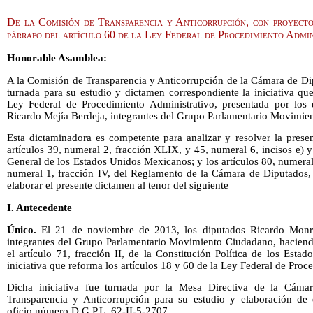
De la Comisión de Transparencia y Anticorrupción, con proyecto
párrafo del artículo 60 de la Ley Federal de Procedimiento Admin
Honorable Asamblea:
A la Comisión de Transparencia y Anticorrupción de la Cámara de Dip
turnada para su estudio y dictamen correspondiente la iniciativa qu
Ley Federal de Procedimiento Administrativo, presentada por los
Ricardo Mejía Berdeja, integrantes del Grupo Parlamentario Movimie
Esta dictaminadora es competente para analizar y resolver la prese
artículos 39, numeral 2, fracción XLIX, y 45, numeral 6, incisos e) 
General de los Estados Unidos Mexicanos; y los artículos 80, numeral 
numeral 1, fracción IV, del Reglamento de la Cámara de Diputados, 
elaborar el presente dictamen al tenor del siguiente
I. Antecedente
Único.
El 21 de noviembre de 2013, los diputados Ricardo Monre
integrantes del Grupo Parlamentario Movimiento Ciudadano, haciendo
el artículo 71, fracción II, de la Constitución Política de los Est
iniciativa que reforma los artículos 18 y 60 de la Ley Federal de Proc
Dicha iniciativa fue turnada por la Mesa Directiva de la Cám
Transparencia y Anticorrupción para su estudio y elaboración de 
oficio número D.G.P.L. 62-II-5-2707.