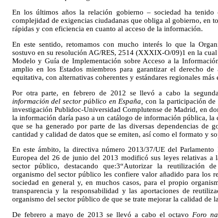
En los últimos años la relación gobierno – sociedad ha tenido 
complejidad de exigencias ciudadanas que obliga al gobierno, en to
rápidas y con eficiencia en cuanto al acceso de la información.
En este sentido, retomamos con mucho interés lo que la Organ
sostuvo en su resolución AG/RES, 2514 (XXXIX-O/09)1 en la cual 
Modelo y Guía de Implementación sobre Acceso a la Información,
amplio en los Estados miembros para garantizar el derecho de
equitativa, con alternativas coherentes y estándares regionales más 
Por otra parte, en febrero de 2012 se llevó a cabo la segun
información del sector público en España,
con la participación de
investigación Publidoc-Universidad Complutense de Madrid, en dond
la información daría paso a un catálogo de información pública, la 
que se ha generado por parte de las diversas dependencias de g
cantidad y calidad de datos que se emiten, así como el formato y so
En este ámbito, la directiva número 2013/37/UE del Parlamento
Europea del 26 de junio del 2013 modificó sus leyes relativas a l
sector público, destacando que:3“Autorizar la reutilización
organismo del sector público les confiere valor añadido para los reu
sociedad en general y, en muchos casos, para el propio organis
transparencia y la responsabilidad y las aportaciones de reutiliz
organismo del sector público de que se trate mejorar la calidad de l
De febrero a mayo de 2013 se llevó a cabo el octavo
Foro na