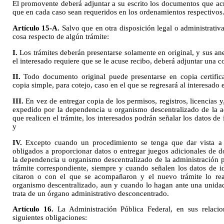
El promovente deberá adjuntar a su escrito los documentos que acr
que en cada caso sean requeridos en los ordenamientos respectivos
Artículo 15-A.
Salvo que en otra disposición legal o administrativa
cosa respecto de algún trámite:
I.
Los trámites deberán presentarse solamente en original, y sus ane
el interesado requiere que se le acuse recibo, deberá adjuntar una co
II.
Todo documento original puede presentarse en copia certifi
copia simple, para cotejo, caso en el que se regresará al interesado
III.
En vez de entregar copia de los permisos, registros, licencias 
expedido por la dependencia u organismo descentralizado de la ad
que realicen el trámite, los interesados podrán señalar los datos d
y
IV.
Excepto cuando un procedimiento se tenga que dar vista a t
obligados a proporcionar datos o entregar juegos adicionales de
la dependencia u
organismo descentralizado de la administración pú
trámite correspondiente, siempre y cuando señalen los datos de id
citaron o con el que se acompañaron y el nuevo trámite lo rea
organismo descentralizado, aun y cuando lo hagan ante una unidad 
trata de un órgano administrativo desconcentrado.
Artículo 16.
La Administración Pública Federal, en sus relacion
siguientes obligaciones: