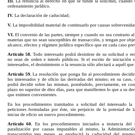
III.
La renuncia al derecho en que se funde la solicitud, cuando t
ordenamiento jurídico.
IV.
La declaración de caducidad;
V.
La imposibilidad material de continuarlo por causas sobrevenidas
VI.
El convenio de las partes, siempre y cuando no sea contrario al
materias que no sean susceptibles de transacción, y tengan por objeto
alcance, efectos y régimen jurídico específico que en cada caso prev
Artículo 58.
Todo interesado podrá desistirse de su solicitud o r
no sean de orden e interés públicos. Si el escrito de iniciació
interesados, el desistimiento o la renuncia sólo afectará a aquél qu
Artículo 59.
La resolución que ponga fin al procedimiento decidir
los interesados y de oficio las derivadas del mismo; en su caso,
podrá decidir sobre las mismas, poniéndolo, previamente, en con
plazo no superior de diez días, para que manifiesten lo que a su d
que estimen convenientes.
En los procedimientos tramitados a solicitud del interesado la
peticiones formuladas por éste, sin perjuicio de la potestad de 
iniciar de oficio un nuevo procedimiento.
Artículo 60.
En los procedimientos iniciados a instancia del
paralización por causas imputables al mismo, la Administración
transcurridos tres meses, se producirá la caducidad del mism