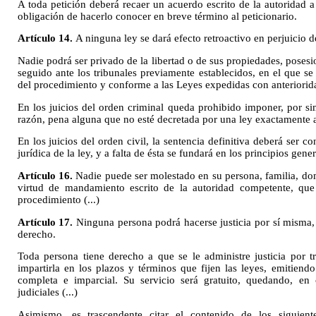
A toda petición deberá recaer un acuerdo escrito de la autoridad a 
obligación de hacerlo conocer en breve término al peticionario.
Artículo 14.
A ninguna ley se dará efecto retroactivo en perjuicio 
Nadie podrá ser privado de la libertad o de sus propiedades, posesi
seguido ante los tribunales previamente establecidos, en el que s
del procedimiento y conforme a las Leyes expedidas con anteriorid
En los juicios del orden criminal queda prohibido imponer, por s
razón, pena alguna que no esté decretada por una ley exactamente apl
En los juicios del orden civil, la sentencia definitiva deberá ser co
jurídica de la ley, y a falta de ésta se fundará en los principios gene
Artículo 16.
Nadie puede ser molestado en su persona, familia, dom
virtud de mandamiento escrito de la autoridad competente, que
procedimiento (...)
Artículo 17.
Ninguna persona podrá hacerse justicia por sí misma, 
derecho.
Toda persona tiene derecho a que se le administre justicia por t
impartirla en los plazos y términos que fijen las leyes, emitiend
completa e imparcial. Su servicio será gratuito, quedando, en 
judiciales (...)
Asimismo, es trascendente citar el contenido de los siguient