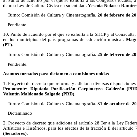
9. Punto de acuerdo por el que se exhorta a los Congresos locales, a 
de una Ley de Cultura Cívica en su entidad.
Yesenia Nolasco Ramíre
Turno: Comisión de Cultura y Cinematografía.
20 de febrero de 20
Pendiente.
10. Punto de acuerdo por el que se exhorta a la SHCP y al Conaculta, 
en los municipios del país programas de educación musical.
Magda
(PT).
Turno: Comisión de Cultura y Cinematografía.
25 de febrero de 20
Pendiente.
Asuntos turnados para dictamen a comisiones unidas
1. Proyecto de decreto que reforma y adiciona diversas disposiciones
Proponente: Diputada Purificación Carpinteyro Calderón (PRD
Valentín Maldonado Salgado (PRD).
Turno: Comisión de Cultura y Cinematografía.
31 de octubre de 20
Dictaminado
2. Proyecto de decreto que adiciona el artículo 28 Ter a la Ley Fed
Artísticos e Históricos, para los efectos de la fracción E del artículo 
(Senadores).