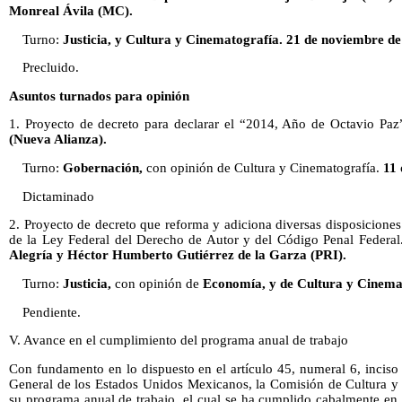
Monreal Ávila (MC).
Turno:
Justicia, y Cultura y Cinematografía. 21 de noviembre de
Precluido.
Asuntos turnados para opinión
1. Proyecto de decreto para declarar el “2014, Año de Octavio Paz
(Nueva Alianza).
Turno:
Gobernación,
con opinión de Cultura y Cinematografía.
11 
Dictaminado
2. Proyecto de decreto que reforma y adiciona diversas disposiciones 
de la Ley Federal del Derecho de Autor y del Código Penal Federal
Alegría y Héctor Humberto Gutiérrez de la Garza (PRI).
Turno:
Justicia,
con opinión de
Economía, y de Cultura y Cinemat
Pendiente.
V. Avance en el cumplimiento del programa anual de trabajo
Con fundamento en lo dispuesto en el artículo 45, numeral 6, inciso
General de los Estados Unidos Mexicanos, la Comisión de Cultura y 
su programa anual de trabajo, el cual se ha cumplido cabalmente e