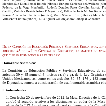
Méndez, Sue Ellen Bernal Bolnik (rúbrica), Enrique Cárdenas del Avellano (rúbri
Federico de la Vega Membrillo, Rodolfo Dorador Pérez Gavilán, Patricio Flo
Carrillo, Verónica Beatriz Juárez Piña (rúbrica), Felipe de Jesús Muñoz Kapamas (
Román Alfredo Padilla Fierro (rúbrica), Mario Sánchez Ruiz (rúbrica), Maricela
Villaseñor Gudiño (rúbrica), Lilia Aguilar Gil, Alejandro Carbajakl González.
De la Comisión de Educación Pública y Servicios Educativos, con 
artículo 45 de la Ley General de Educación, en materia de apoy
que cursan formación para el trabajo
Honorable Asamblea:
La Comisión de Educación Pública y Servicios Educativos, de co
artículos 39 y 45 numeral 6, incisos e), f) y g), de la Ley Orgánic
Unidos Mexicanos, así como en los artículos 80, 85, 176 y 182 num
de Diputados, somete a consideración de esta honorable asamblea el s
I. Antecedentes
1. Con fecha 20 de noviembre de 2012, la Mesa Directiva de la Cá
aprobó el acuerdo relativo a los dictámenes en poder de la Mesa 
pleno de la LXI Legislatura, por el cual se devuelve a la Comis