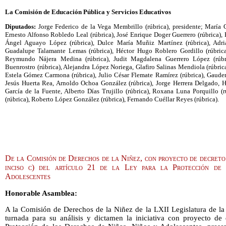
La Comisión de Educación Pública y Servicios Educativos
Diputados:
Jorge Federico de la Vega Membrillo (rúbrica), presidente; María
Ernesto Alfonso Robledo Leal (rúbrica), José Enrique Doger Guerrero (rúbrica)
Ángel Aguayo López (rúbrica), Dulce María Muñiz Martínez (rúbrica), Adria
Guadalupe Talamante Lemas (rúbrica), Héctor Hugo Roblero Gordillo (rúbrica
Reymundo Nájera Medina (rúbrica), Judit Magdalena Guerrero López (rúbri
Buenrostro (rúbrica), Alejandra López Noriega, Glafiro Salinas Mendiola (rúbric
Estela Gómez Carmona (rúbrica), Julio César Flemate Ramírez (rúbrica), Gaude
Jesús Huerta Rea, Arnoldo Ochoa González (rúbrica), Jorge Herrera Delgado, H
García de la Fuente, Alberto Días Trujillo (rúbrica), Roxana Luna Porquillo (
(rúbrica), Roberto López González (rúbrica), Fernando Cuéllar Reyes (rúbrica).
De la Comisión de Derechos de la Niñez, con proyecto de decreto 
inciso c) del artículo 21 de la Ley para la Protección de
Adolescentes
Honorable Asamblea:
A la Comisión de Derechos de la Niñez de la LXII Legislatura de l
turnada para su análisis y dictamen la iniciativa con proyecto de