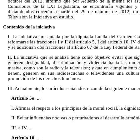
octubre del 2012, informó que por Acuerdo de la misma los asu
Comisiones de la LXI Legislatura, se encontrarán vigentes y 
dictaminados correrán a partir del 29 de octubre de 2012, tu
Televisión la Iniciativa en estudio.
Contenido de la iniciativa
I. La iniciativa presentada por la diputada Lucila del Carmen 
reformarse las fracciones I y II del artículo 5, I del artículo 10, IV 
y se adicionan dos fracciones al artículo 67 de la Ley Federal de Ra
II. La iniciativa que se analiza tiene como objetivo evitar que s
generen desigualdad, discriminación y violencia hacia las muj
masiva, como son la radio y la televisión; y que en cumplimiento 
tienen, generen en sus radioescuchas o televidentes una cultura
promoción de los derechos humanos.
III. Actualmente, los artículos señalados rezan de la siguiente maner
Artículo 5o.
...
I. Afirmar el respeto a los principios de la moral social, la dignid
II. Evitar influencias nocivas o perturbadoras al desarrollo armóni
III. a IV. ...
Artículo 10.
...