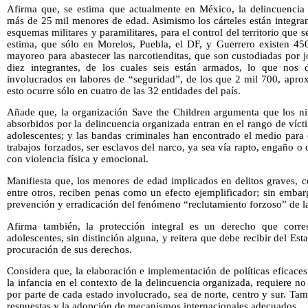
Afirma que, se estima que actualmente en México, la delincuencia
más de 25 mil menores de edad. Asimismo los cárteles están integra
esquemas militares y paramilitares, para el control del territorio que s
estima, que sólo en Morelos, Puebla, el DF, y Guerrero existen 450
mayoreo para abastecer las narcotienditas, que son custodiadas por 
diez integrantes, de los cuales seis están armados, lo que nos
involucrados en labores de “seguridad”, de los que 2 mil 700, ap
esto ocurre sólo en cuatro de las 32 entidades del país.
Añade que, la organización Save the Children argumenta que los ni
absorbidos por la delincuencia organizada entran en el rango de víct
adolescentes; y las bandas criminales han encontrado el medio para 
trabajos forzados, ser esclavos del narco, ya sea vía rapto, engaño 
con violencia física y emocional.
Manifiesta que, los menores de edad implicados en delitos graves, c
entre otros, reciben penas como un efecto ejemplificador; sin embar
prevención y erradicación del fenómeno “reclutamiento forzoso” de la
Afirma también, la protección integral es un derecho que corre
adolescentes, sin distinción alguna, y reitera que debe recibir del Est
procuración de sus derechos.
Considera que, la elaboración e implementación de políticas eficaces
la infancia en el contexto de la delincuencia organizada, requiere n
por parte de cada estado involucrado, sea de norte, centro y sur. Ta
respuestas y la adopción de mecanismos internacionales adecuados.