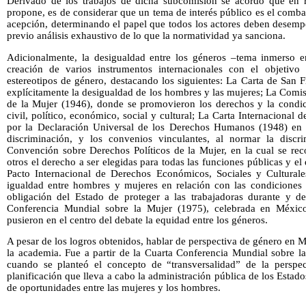
Derivado de los trabajos de dicha subcomisión se acordó que en r
propone, es de considerar que un tema de interés público es el comb
acepción, determinando el papel que todos los actores deben desempe
previo análisis exhaustivo de lo que la normatividad ya sanciona.
Adicionalmente, la desigualdad entre los géneros –tema inmerso en
creación de varios instrumentos internacionales con el objetiv
estereotipos de género, destacando los siguientes: La Carta de San 
explícitamente la desigualdad de los hombres y las mujeres; La Comis
de la Mujer (1946), donde se promovieron los derechos y la condic
civil, político, económico, social y cultural; La Carta Internacional
por la Declaración Universal de los Derechos Humanos (1948) en l
discriminación, y los convenios vinculantes, al normar la discr
Convención sobre Derechos Políticos de la Mujer, en la cual se rec
otros el derecho a ser elegidas para todas las funciones públicas y e
Pacto Internacional de Derechos Económicos, Sociales y Culturale
igualdad entre hombres y mujeres en relación con las condiciones d
obligación del Estado de proteger a las trabajadoras durante y d
Conferencia Mundial sobre la Mujer (1975), celebrada en Méxic
pusieron en el centro del debate la equidad entre los géneros.
A pesar de los logros obtenidos, hablar de perspectiva de género en M
la academia. Fue a partir de la Cuarta Conferencia Mundial sobre la
cuando se planteó el concepto de “transversalidad” de la perspe
planificación que lleva a cabo la administración pública de los Estados
de oportunidades entre las mujeres y los hombres.