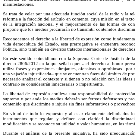
manifestaciones.
Se trata de velar por una adecuada función social de la radio y la te
reforma a la fracción del artículo en comento, cuya misión en el texto 
de la integración nacional y el mejoramiento de las formas de co
propone que los medios procurarán no transmitir contenidos discrimin
Reconocemos el derecho a la libertad de expresión como fundamental 
vida democrática del Estado, esta prerrogativa se encuentra recono
Política, sino también en diversos tratados internacionales de derech
En este sentido coincidimos con la Suprema Corte de Justicia de l
directo 2806/2012 en la que señala que: ...el derecho al honor prev
utiliza frases y expresiones ultrajantes, ofensivas u oprobiosas –po
una vejación injustificada– que se encuentran fuera del ámbito de prot
necesario analizar el contexto y si tienen o no relación con las idea
contrario se considerarán innecesarias o impertinente.
La libertad de expresión conlleva una responsabilidad de protecci
supremo y por ende los medios deberán ser férreos defensores y proc
contenido que discrimine o injurie sin fines informativos o provechosos
En virtud de todo lo expuesto y al estar claramente delimitados l
instrumentos que regulan y definen con claridad la discriminaci
modificación y se reconoce su utilidad y valor humanista, en los térm
Durante el análisis de la presente iniciativa, ha sido preocupaci