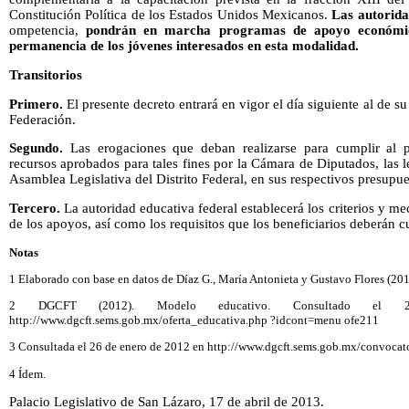
Constitución Política de los Estados Unidos Mexicanos.
Las autorida
ompetencia,
pondrán en marcha programas de apoyo económic
permanencia de los jóvenes interesados en esta modalidad.
Transitorios
Primero.
El presente decreto entrará en vigor el día siguiente al de su
Federación.
Segundo.
Las erogaciones que deban realizarse para cumplir al p
recursos aprobados para tales fines por la Cámara de Diputados, las l
Asamblea Legislativa del Distrito Federal, en sus respectivos presupue
Tercero.
La autoridad educativa federal establecerá los criterios y m
de los apoyos, así como los requisitos que los beneficiarios deberán c
Notas
1 Elaborado con base en datos de Díaz G., María Antonieta y Gustavo Flores (2
2 DGCFT (2012). Modelo educativo. Consultado e
http://www.dgcft.sems.gob.mx/oferta_educativa.php ?idcont=menu ofe211
3 Consultada el 26 de enero de 2012 en http://www.dgcft.sems.gob.mx/convocat
4 Ídem.
Palacio Legislativo de San Lázaro, 17 de abril de 2013.