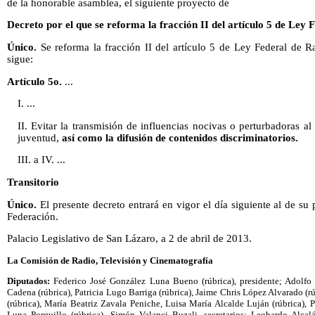
de la honorable asamblea, el siguiente proyecto de
Decreto por el que se reforma la fracción II del artículo 5 de Ley 
Único.
Se reforma la fracción II del artículo 5 de Ley Federal de 
sigue:
Artículo 5o.
...
I. ...
II. Evitar la transmisión de influencias nocivas o perturbadoras al
juventud,
así como la difusión de contenidos discriminatorios.
III. a IV. ...
Transitorio
Único.
El presente decreto entrará en vigor el día siguiente al de su 
Federación.
Palacio Legislativo de San Lázaro, a 2 de abril de 2013.
La Comisión de Radio, Televisión y Cinematografía
Diputados:
Federico José González Luna Bueno (rúbrica), presidente; Adolfo 
Cadena (rúbrica), Patricia Lugo Barriga (rúbrica), Jaime Chris López Alvarado (
(rúbrica), María Beatriz Zavala Peniche, Luisa María Alcalde Luján (rúbrica),
Luna Porquillo (rúbrica), Simón Valanci Buzali, secretarios; Leobardo Alcal