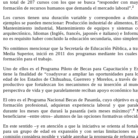
un total de 207 cursos con los que se busca “responder con mayo
2
formación de recursos humanos que demanda el mercado laboral”.
Los cursos tienen una duración variable y corresponden a disti
ejemplos se pueden mencionar: Producción industrial de alimentos, El
Mantenimiento industrial, Mantenimiento de equipos y sistemas co
arquitectónico, Idiomas (Inglés, francés, japonés e italiano) e Informá
no es requisito haber concluido la educación secundaria, sino simpleme
No omitimos mencionar que la Secretaría de Educación Pública, a tra
Media Superior, inició en 2011 dos programas mediante los cuales
formación para el trabajo.
Uno de ellos es el Programa Piloto de Becas para Capacitación y Es
tiene la finalidad de “coadyuvar a ampliar las oportunidades para 
edad de los Estados de Chihuahua, Guerrero y Morelos, a través de c
productivo que fortalezcan los mecanismos de su inserción al mund
perspectiva de vida y que paralelamente reciban apoyo económico ha
El otro es el Programa Nacional Becas de Pasantía, cuyo objetivo es
formación profesional, adquieran experiencia laboral y que par
4
durante los meses que durará la pasantía (seis meses máximo)”.
M
beneficiarse –­entre otros– alumnos de las opciones formativas ofrecid
En este sentido –y en atención a que la iniciativa se orienta al forta
para un grupo de edad en expansión y con serias limitaciones en 
comisión considera posible y viable aprobar la propuesta de reforma al