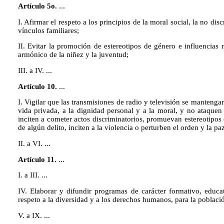
Artículo 5o.
...
I. Afirmar el respeto a los principios de la moral social, la no di
vínculos familiares;
II. Evitar la promoción de estereotipos de género e influencias 
armónico de la niñez y la juventud;
III. a IV. ...
Artículo 10.
...
I. Vigilar que las transmisiones de radio y televisión se mantengan
vida privada, a la dignidad personal y a la moral, y no ataquen
inciten a cometer actos discriminatorios, promuevan estereotipo
de algún delito, inciten a la violencia o perturben el orden y la pa
II. a VI. ...
Artículo 11.
...
I. a III. ...
IV. Elaborar y difundir programas de carácter formativo, educa
respeto a la diversidad y a los derechos humanos, para la població
V. a IX. ...