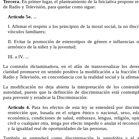
Tercera.
En primer lugar, el planteamiento de la Iniciativa propone re
de Radio y Televisión, para quedar como sigue:
Artículo 5o.
...
I. Afirmar el respeto a los principios de la moral social, la no di
vínculos familiares;
II. Evitar la promoción de estereotipos de género e influencias n
armónico de la niñez y la juventud;
III. a IV. ...
La comisión dictaminadora, en el afán de transversalizar los de
claridad promueve en sentido positivo la modificación a la fracción I
Radio y Televisión, en concordancia con la realidad social y la afirma
La modificación no deja abierta la interpretación de los contenido
autoridad, puesto que la definición de discriminación está contemp
para prevenir y erradicar la Discriminación:
Artículo 4.
Para los efectos de esta ley se entenderá por discrim
restricción que, basada en el origen étnico o nacional, sexo, ed
económica, condiciones de salud, embarazo, lengua, religión, opin
civil o cualquier otra, tenga por efecto impedir o anular el reconoc
y la igualdad real de oportunidades de las personas.
También se entenderá como discriminación la xenofobia y el a