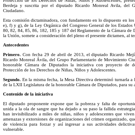
Protección de los Derechos de Niñas, Niños y Adolescentes, prese
Berdeja y suscrita por el diputado Ricardo Monreal Avila, del 
Ciudadano.
Esta comisión dictaminadora, con fundamento en lo dispuesto en los 
e), f) y g), de la Ley Orgánica del Congreso General de los Estados
80, 82, 84, 85, 86, 182, 185 y 187 del Reglamento de la Cámara de 
la Unión, somete a consideración del pleno el presente dictamen, al te
Antecedentes
Primero.
Con fecha 29 de abril de 2013, el diputado Ricardo Mejía
Ricardo Monreal Ávila, del Grupo Parlamentario de Movimiento Ciud
honorable Cámara de Diputados la iniciativa con proyecto de d
Protección de los Derechos de Niñas, Niños y Adolescentes.
Segundo.
En la misma fecha, la Mesa Directiva determinó turnarla a
de la LXII Legislatura de la honorable Cámara de Diputados, para su a
Contenido de la iniciativa
El diputado proponente expone que la pobreza y falta de oportunida
unida a la ola de sangre que ha dejado a su paso la fallida estrategi
han invisibilizado a miles de niñas, niños y adolescentes que viven
amenazas y extorsiones de organizaciones del crimen organizado, que
de violencia para forzar y así ingresar a sus actividades delictiv
vulnerable.