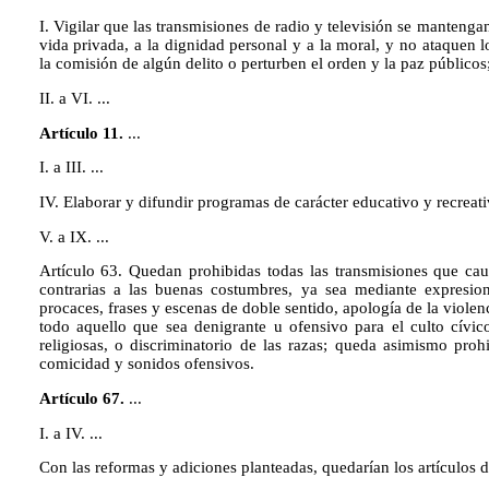
I. Vigilar que las transmisiones de radio y televisión se mantengan
vida privada, a la dignidad personal y a la moral, y no ataquen 
la comisión de algún delito o perturben el orden y la paz públicos
II. a VI. ...
Artículo 11.
...
I. a III. ...
IV. Elaborar y difundir programas de carácter educativo y recreativ
V. a IX. ...
Artículo 63. Quedan prohibidas todas las transmisiones que cau
contrarias a las buenas costumbres, ya sea mediante expresio
procaces, frases y escenas de doble sentido, apología de la violen
todo aquello que sea denigrante u ofensivo para el culto cívic
religiosas, o discriminatorio de las razas; queda asimismo pro
comicidad y sonidos ofensivos.
Artículo 67.
...
I. a IV. ...
Con las reformas y adiciones planteadas, quedarían los artículos d