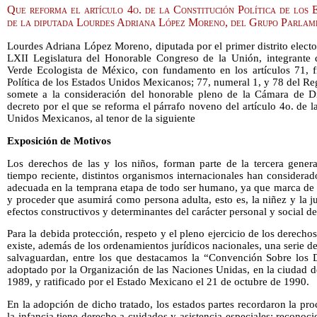
Que reforma el artículo 4o. de la Constitución Política de los
de la diputada Lourdes Adriana López Moreno, del Grupo Parla
Lourdes Adriana López Moreno, diputada por el primer distrito elector
LXII Legislatura del Honorable Congreso de la Unión, integrante 
Verde Ecologista de México, con fundamento en los artículos 71, fr
Política de los Estados Unidos Mexicanos; 77, numeral 1, y 78 del R
somete a la consideración del honorable pleno de la Cámara de Di
decreto por el que se reforma el párrafo noveno del artículo 4o. de l
Unidos Mexicanos, al tenor de la siguiente
Exposición de Motivos
Los derechos de las y los niños, forman parte de la tercera gene
tiempo reciente, distintos organismos internacionales han considerad
adecuada en la temprana etapa de todo ser humano, ya que marca de m
y proceder que asumirá como persona adulta, esto es, la niñez y la j
efectos constructivos y determinantes del carácter personal y social de
Para la debida protección, respeto y el pleno ejercicio de los derechos
existe, además de los ordenamientos jurídicos nacionales, una serie d
salvaguardan, entre los que destacamos la “Convención Sobre los 
adoptado por la Organización de las Naciones Unidas, en la ciudad 
1989, y ratificado por el Estado Mexicano el 21 de octubre de 1990.
En la adopción de dicho tratado, los estados partes recordaron la p
la infancia tiene derecho a cuidados y asistencia especiales; reconoc