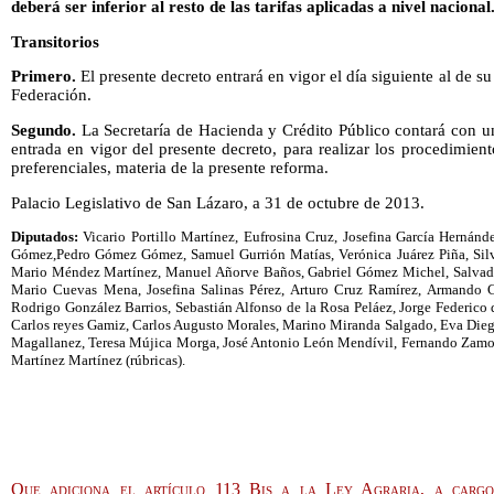
deberá ser inferior al resto de las tarifas aplicadas a nivel nacional
Transitorios
Primero.
El presente decreto entrará en vigor el día siguiente al de su
Federación.
Segundo.
La Secretaría de Hacienda y Crédito Público contará con un
entrada en vigor del presente decreto, para realizar los procedimiento
preferenciales, materia de la presente reforma.
Palacio Legislativo de San Lázaro, a 31 de octubre de 2013.
Diputados:
Vicario Portillo Martínez, Eufrosina Cruz, Josefina García Hernán
Gómez,Pedro Gómez Gómez, Samuel Gurrión Matías, Verónica Juárez Piña, Sil
Mario Méndez Martínez, Manuel Añorve Baños, Gabriel Gómez Michel, Salvador
Mario Cuevas Mena, Josefina Salinas Pérez, Arturo Cruz Ramírez, Armando C
Rodrigo González Barrios, Sebastián Alfonso de la Rosa Peláez, Jorge Federico 
Carlos reyes Gamiz, Carlos Augusto Morales, Marino Miranda Salgado, Eva Diego
Magallanez, Teresa Mújica Morga, José Antonio León Mendívil, Fernando Zamor
Martínez Martínez (rúbricas).
Que adiciona el artículo 113 Bis a la Ley Agraria, a carg