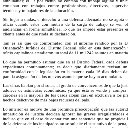
ambulantes; el 13 por ciento no contaba con trabajo alguno y únic
contaban con trabajos como: profesionistas, directivos, superviso
técnicos y trabajadores de la educación.
Sin lugar a dudas, el derecho a una defensa adecuada no se agota c
oficio cuando estos con motivo de la carga de trabajo se ven ob
audiencias en forma simultánea, lo que les impide estar presentes e
cliente antes de que rinda su declaración.
Tan es así que de conformidad con el informe rendido por la Di
Orientación Jurídica del Distrito Federal, sólo en esta demarcación 
oficio capitalinos atendieron un total de 11 mil 242 asuntos en materia
Lo que ha permitido estimar que en el Distrito Federal cada defe
expedientes continuamente; es decir que diariamente revisan un
conformidad con la legislación en la materia cada 16 días deben da
para la asignación de los nuevos asuntos que se hayan acumulado.
Las cifras hablan por sí solas, al grado de convencernos de que la jus
adolece de asimetrías económicas, ya que ésta se vende y compra a
cárceles en la mayoría de los casos alojan casi en exclusiva a los p
hechos delictivos de más bajos recursos del país.
Lo anterior es motivo de una profunda preocupación que las autorid
impartición de justicia decidan ignorar las graves irregularidades
incluso que en el caso de contar con una sentencia que no propicia l
de la defensa de los inculpados no se solicite el sustitutivo de la pen