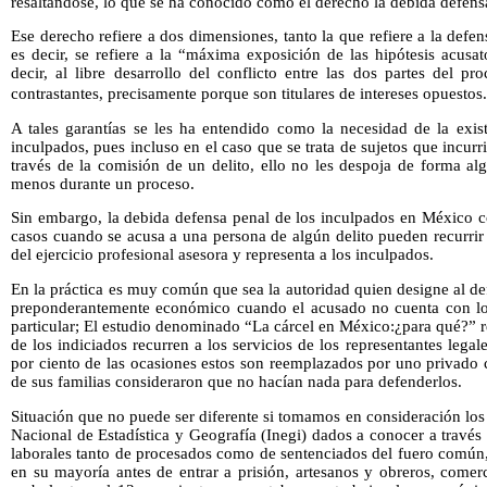
resaltándose, lo que se ha conocido como el derecho la debida defens
Ese derecho refiere a dos dimensiones, tanto la que refiere a la defe
es decir, se refiere a la “máxima exposición de las hipótesis acusat
decir, al libre desarrollo del conflicto entre las dos partes del p
contrastantes, precisamente porque son titulares de intereses opuestos
A tales garantías se les ha entendido como la necesidad de la exis
inculpados, pues incluso en el caso que se trata de sujetos que incur
través de la comisión de un delito, ello no les despoja de forma a
menos durante un proceso.
Sin embargo, la debida defensa penal de los inculpados en México co
casos cuando se acusa a una persona de algún delito pueden recurrir
del ejercicio profesional asesora y representa a los inculpados.
En la práctica es muy común que sea la autoridad quien designe al d
preponderantemente económico cuando el acusado no cuenta con lo
particular; El estudio denominado “La cárcel en México:¿para qué?” r
de los indiciados recurren a los servicios de los representantes lega
por ciento de las ocasiones estos son reemplazados por uno privado
de sus familias consideraron que no hacían nada para defenderlos.
Situación que no puede ser diferente si tomamos en consideración los 
Nacional de Estadística y Geografía (Inegi) dados a conocer a través
laborales tanto de procesados como de sentenciados del fuero común,
en su mayoría antes de entrar a prisión, artesanos y obreros, comer