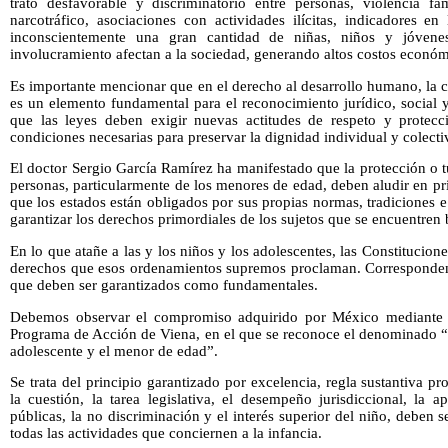
trato desfavorable y discriminatorio entre personas, violencia fami
narcotráfico, asociaciones con actividades ilícitas, indicadores e
inconscientemente una gran cantidad de niñas, niños y jóven
involucramiento afectan a la sociedad, generando altos costos económi
Es importante mencionar que en el derecho al desarrollo humano, la 
es un elemento fundamental para el reconocimiento jurídico, social y
que las leyes deben exigir nuevas actitudes de respeto y protecc
condiciones necesarias para preservar la dignidad individual y colect
El doctor Sergio García Ramírez ha manifestado que la protección o 
personas, particularmente de los menores de edad, deben aludir en pri
que los estados están obligados por sus propias normas, tradiciones e
garantizar los derechos primordiales de los sujetos que se encuentren b
En lo que atañe a las y los niños y los adolescentes, las Constitucion
derechos que esos ordenamientos supremos proclaman. Corresponden é
que deben ser garantizados como fundamentales.
Debemos observar el compromiso adquirido por México mediante e
Programa de Acción de Viena, en el que se reconoce el denominado “int
adolescente y el menor de edad”.
Se trata del principio garantizado por excelencia, regla sustantiva p
la cuestión, la tarea legislativa, el desempeño jurisdiccional, la ap
públicas, la no discriminación y el interés superior del niño, deben 
todas las actividades que conciernen a la infancia.