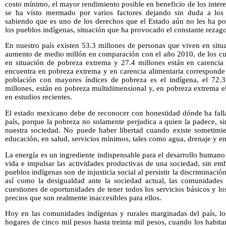
costo mínimo, el mayor rendimiento posible en beneficio de los intere
se ha visto mermado por varios factores dejando sin duda a los
sabiendo que es uno de los derechos que el Estado aún no les ha po
los pueblos indígenas, situación que ha provocado el constante rezag
En nuestro país existen 53.3 millones de personas que viven en situ
aumento de medio millón en comparación con el año 2010, de los cua
en situación de pobreza extrema y 27.4 millones están en carencia a
encuentra en pobreza extrema y en carencia alimentaria corresponde
población con mayores índices de pobreza es el indígena, el 72.3
millones, están en pobreza multidimensional y, en pobreza extrema e
en estudios recientes.
El estado mexicano debe de reconocer con honestidad dónde ha fallad
país, porque la pobreza no solamente perjudica a quien la padece, si
nuestra sociedad. No puede haber libertad cuando existe sometimie
educación, en salud, servicios mínimos, tales como agua, drenaje y ene
La energía es un ingrediente indispensable para el desarrollo humano
vida e impulsar las actividades productivas de una sociedad, sin em
pueblos indígenas son de injusticia social al persistir la discriminació
así como la desigualdad ante la sociedad actual, las comunidades
cuestiones de oportunidades de tener todos los servicios básicos y l
precios que son realmente inaccesibles para ellos.
Hoy en las comunidades indígenas y rurales marginadas del país, los
hogares de cinco mil pesos hasta treinta mil pesos, cuando los habita