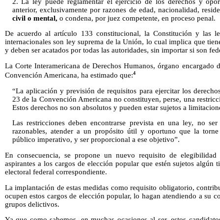
2. La ley puede reglamentar el ejercicio de los derechos y opor
anterior, exclusivamente por razones de edad, nacionalidad, reside
civil o mental,
o condena, por juez competente, en proceso penal.
De acuerdo al artículo 133 constitucional, la Constitución y las l
internacionales son ley suprema de la Unión, lo cual implica que tiene 
y deben ser acatados por todas las autoridades, sin importar si son fede
La Corte Interamericana de Derechos Humanos, órgano encargado de l
4
Convención Americana, ha estimado que:
“La aplicación y previsión de requisitos para ejercitar los derecho
23 de la Convención Americana no constituyen, perse, una restricci
Estos derechos no son absolutos y pueden estar sujetos a limitacion
Las restricciones deben encontrarse prevista en una ley, no ser d
razonables, atender a un propósito útil y oportuno que la torne 
público imperativo, y ser proporcional a ese objetivo”.
En consecuencia, se propone un nuevo requisito de elegibilidad 
aspirantes a los cargos de elección popular que estén sujetos algún t
electoral federal correspondiente.
La implantación de estas medidas como requisito obligatorio, contrib
ocupen estos cargos de elección popular, lo hagan atendiendo a su 
grupos delictivos.
Ya que como sabemos, en muchas ocasiones al ser, estos candidatos,