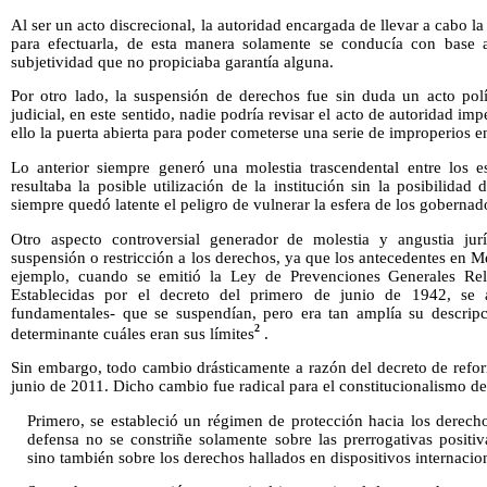
Al ser un acto discrecional, la autoridad encargada de llevar a cabo 
para efectuarla, de esta manera solamente se conducía con base a
subjetividad que no propiciaba garantía alguna.
Por otro lado, la suspensión de derechos fue sin duda un acto polí
judicial, en este sentido, nadie podría revisar el acto de autoridad im
ello la puerta abierta para poder cometerse una serie de improperios e
Lo anterior siempre generó una molestia trascendental entre los 
resultaba la posible utilización de la institución sin la posibilidad
siempre quedó latente el peligro de vulnerar la esfera de los gobernad
Otro aspecto controversial generador de molestia y angustia jurí
suspensión o restricción a los derechos, ya que los antecedentes en
ejemplo, cuando se emitió la Ley de Prevenciones Generales Rel
Establecidas por el decreto del primero de junio de 1942, se a
fundamentales- que se suspendían, pero era tan amplía su descri
2
determinante cuáles eran sus límites
.
Sin embargo, todo cambio drásticamente a razón del decreto de refor
junio de 2011. Dicho cambio fue radical para el constitucionalismo del
Primero, se estableció un régimen de protección hacia los derech
defensa no se constriñe solamente sobre las prerrogativas positi
sino también sobre los derechos hallados en dispositivos internacio