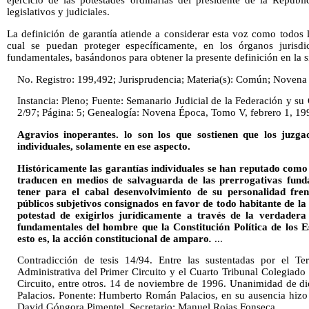
ejercicio de las potestades ordinarias del presidente de la Repúbl
legislativos y judiciales.
La definición de garantía atiende a considerar esta voz como todos 
cual se puedan proteger específicamente, en los órganos jurisd
fundamentales, basándonos para obtener la presente definición en la s
No. Registro: 199,492; Jurisprudencia; Materia(s): Común; Novena
Instancia: Pleno; Fuente: Semanario Judicial de la Federación y su 
2/97; Página: 5; Genealogía: Novena Época, Tomo V, febrero 1, 19
Agravios inoperantes. lo son los que sostienen que los juzg
individuales, solamente en ese aspecto.
Históricamente las garantías individuales se han reputado como 
traducen en medios de salvaguarda de las prerrogativas fun
tener para el cabal desenvolvimiento de su personalidad fren
públicos subjetivos consignados en favor de todo habitante de la 
potestad de exigirlos jurídicamente a través de la verdadera
fundamentales del hombre que la Constitución Política de los 
esto es, la acción constitucional de amparo
.
...
Contradicción de tesis 14/94. Entre las sustentadas por el Te
Administrativa del Primer Circuito y el Cuarto Tribunal Colegiado
Circuito, entre otros. 14 de noviembre de 1996. Unanimidad de 
Palacios. Ponente: Humberto Román Palacios, en su ausencia hizo
David Góngora Pimentel. Secretario: Manuel Rojas Fonseca.