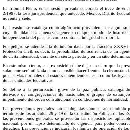
El Tribunal Pleno, en su sesión privada celebrada el trece de en
2/1997, la tesis jurisprudencial que antecede. México, Distrito Federa
noventa y siete.
La invasión se cataloga como algún acto proveniente de algún suje
cuya finalidad sea amenazar, generar cualquier modo de insurrecci
independencia del país, así como contra su integridad territorial.
Por peligro se atiende a la definición dada por la fracción XXXVI 
Protección Civil, es decir, la probabilidad de ocurrencia de un age
de cierta intensidad, durante un cierto periodo y en un sitio determina
En este mismo tenor, esta exposición debe dejar en claro que la prese
solamente será utilizada si no es posible hacer frente a la circunstan
por las vías normales del estado, entendiéndose esta como las leyes d
de las entidades federativas.
Se define a la perturbación grave de la paz pública, catalogánd
derivado de congregaciones de nacionales o grupos de extranjer
impedimento del orden constitucional en condiciones de normalidad.
Las prevenciones generales son catalogadas como el acto emitido po
términos de los artículos 29 y 49 de la Constitución Política de los 
las prevenciones generales se proveerán las disposiciones aplicable
nacional, por un lapso determinado de vigencia para poder concreti
derechos. Las prevenciones indicarán los límites de operación de lo