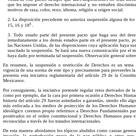
que les impone el derecho internacional y no entrañen discrimi
motivos de raza, color, sexo, idioma, religión u origen social.
2. La disposición precedente no autoriza suspensión alguna de los a
3
15, 16 y 18
.
3. Todo estado parte del presente pacto que haga uso del der
inmediatamente a los demás estados parte en el presente pacto, po
las Naciones Unidas, de las disposiciones cuya aplicación haya s
suscitado la suspensión. Se hará una nueva comunicación por el 
haya dado por terminada tal suspensión. Observación general sobre 
En resumen, la suspensión o restricción de Derechos es un tema p
vigencia de una norma de este tipo y precisamente para proveerles la
presenta esta iniciativa reglamentaria del artículo 29 de la Consti
Mexicanos.
Por consiguiente, la iniciativa pretende regular retos derivados de l
como por ejemplo, dar la cara por primera ocasión a Derechos Humano
historia del artículo 29 fueron asimilados a garantías, siendo ello alg
más enfocada a los medios de protección de los Derechos Humanos;
ideológico creemos propio referirnos a Derechos Fundamentales pa
positivados en el orden constitucional y Derechos Humanos para e
reconocidas a través de los tratados internacionales.
De esta manera abordamos los tópicos aludidos como causas genera
invasión, la perturbación grave de la paz pública y otros que