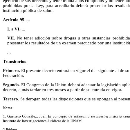
ejercicio de sus derechos y tener treinta años cumplidos y no tener ad
prohibidas por la Ley, para acreditarlo deberá presentar los result
institución pública de salud.
Artículo 95.
...
I.
a
VI.
...
VII.
No tener adicción sobre drogas u otras sustancias prohibidas
presentar los resultados de un examen practicado por una institució
...
Transitorios
Primero.
El presente decreto entrará en vigor el día siguiente al de su
Federación.
Segundo.
El Congreso de la Unión deberá adecuar la legislación apli
decreto, a más tardar en tres meses a partir de su entrada en vigor.
Tercero.
Se derogan todas las disposiciones que se opongan al presen
Notas
1. Guerrero González, Joel,
El concepto de soberanía en nuestra historia cons
Instituto de Investigaciones Jurídicas de la UNAM.
2 Ibídem.