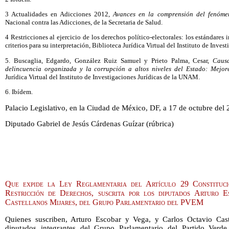
3 Actualidades en Adicciones 2012,
Avances en la comprensión del fenómen
Nacional contra las Adicciones, de la Secretaria de Salud.
4 Restricciones al ejercicio de los derechos político-electorales: los estándar
criterios para su interpretación, Biblioteca Jurídica Virtual del Instituto de Inve
5. Buscaglia, Edgardo, González Ruiz Samuel y Prieto Palma, Cesar,
Causa
delincuencia organizada y la corrupción a altos niveles del Estado: Mejor
Jurídica Virtual del Instituto de Investigaciones Jurídicas de la UNAM.
6. Ibídem.
Palacio Legislativo, en la Ciudad de México, DF, a 17 de octubre del 
Diputado Gabriel de Jesús Cárdenas Guízar (rúbrica)
Que expide la Ley Reglamentaria del Artículo 29 Constituci
Restricción de Derechos, suscrita por los diputados Arturo
Castellanos Mijares, del Grupo Parlamentario del PVEM
Quienes suscriben, Arturo Escobar y Vega, y Carlos Octavio Caste
diputados integrantes del Grupo Parlamentario del Partido Verd