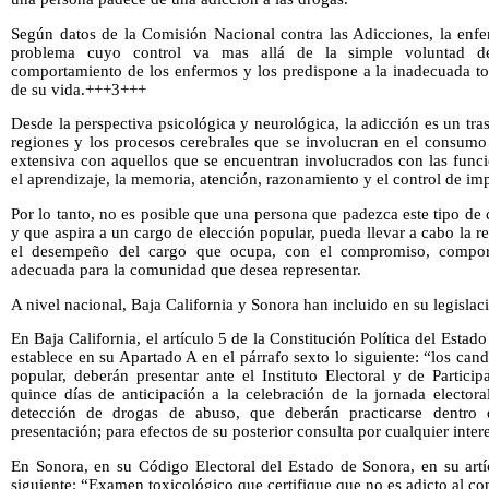
Según datos de la Comisión Nacional contra las Adicciones, la enfe
problema cuyo control va mas allá de la simple voluntad de
comportamiento de los enfermos y los predispone a la inadecuada to
de su vida.+++3+++
Desde la perspectiva psicológica y neurológica, la adicción es un tra
regiones y los procesos cerebrales que se involucran en el consumo 
extensiva con aquellos que se encuentran involucrados con las func
el aprendizaje, la memoria, atención, razonamiento y el control de im
Por lo tanto, no es posible que una persona que padezca este tipo de 
y que aspira a un cargo de elección popular, pueda llevar a cabo la r
el desempeño del cargo que ocupa, con el compromiso, comport
adecuada para la comunidad que desea representar.
A nivel nacional, Baja California y Sonora han incluido en su legislac
En Baja California, el artículo 5 de la Constitución Política del Estad
establece en su Apartado A en el párrafo sexto lo siguiente: “los can
popular, deberán presentar ante el Instituto Electoral y de Partic
quince días de anticipación a la celebración de la jornada electora
detección de drogas de abuso, que deberán practicarse dentro d
presentación; para efectos de su posterior consulta por cualquier inter
En Sonora, en su Código Electoral del Estado de Sonora, en su artíc
siguiente: “Examen toxicológico que certifique que no es adicto al c