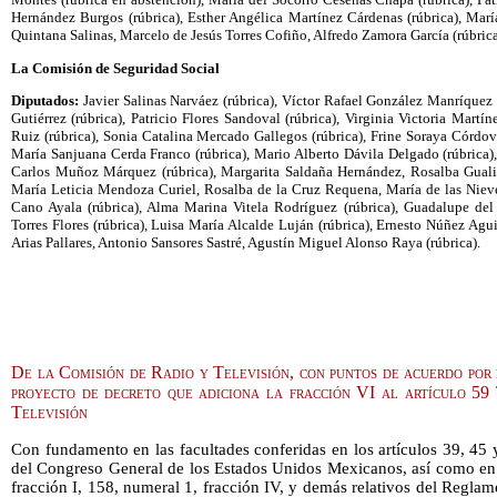
Hernández Burgos (rúbrica), Esther Angélica Martínez Cárdenas (rúbrica), Marí
Quintana Salinas, Marcelo de Jesús Torres Cofiño, Alfredo Zamora García (rúbrica
La Comisión de Seguridad Social
Diputados:
Javier Salinas Narváez (rúbrica), Víctor Rafael González Manríquez
Gutiérrez (rúbrica), Patricio Flores Sandoval (rúbrica), Virginia Victoria Martí
Ruiz (rúbrica), Sonia Catalina Mercado Gallegos (rúbrica), Frine Soraya Córdov
María Sanjuana Cerda Franco (rúbrica), Mario Alberto Dávila Delgado (rúbrica)
Carlos Muñoz Márquez (rúbrica), Margarita Saldaña Hernández, Rosalba Gual
María Leticia Mendoza Curiel, Rosalba de la Cruz Requena, María de las Nieve
Cano Ayala (rúbrica), Alma Marina Vitela Rodríguez (rúbrica), Guadalupe del 
Torres Flores (rúbrica), Luisa María Alcalde Luján (rúbrica), Ernesto Núñez Ag
Arias Pallares, Antonio Sansores Sastré, Agustín Miguel Alonso Raya (rúbrica).
De la Comisión de Radio y Televisión, con puntos de acuerdo por l
proyecto de decreto que adiciona la fracción VI al artículo 59
Televisión
Con fundamento en las facultades conferidas en los artículos 39, 45
del Congreso General de los Estados Unidos Mexicanos, así como en l
fracción I, 158, numeral 1, fracción IV, y demás relativos del Regla