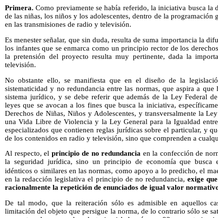
Primera.
Como previamente se había referido, la iniciativa busca la
de las niñas, los niños y los adolescentes, dentro de la programación g
en las transmisiones de radio y televisión.
Es menester señalar, que sin duda, resulta de suma importancia la di
los infantes que se enmarca como un principio rector de los derecho
la pretensión del proyecto resulta muy pertinente, dada la importa
televisión.
No obstante ello, se manifiesta que en el diseño de la legislaci
sistematicidad y no redundancia entre las normas, que aspira a que
sistema jurídico, y se debe referir que además de la Ley Federal de
leyes que se avocan a los fines que busca la iniciativa, específicame
Derechos de Niñas, Niños y Adolescentes, y transversalmente la Ley
una Vida Libre de Violencia y la Ley General para la Igualdad ent
especializados que contienen reglas jurídicas sobre el particular, y q
de los contenidos en radio y televisión, sino que comprenden a cualq
Al respecto, el
principio de no redundancia
en la confección de norm
la seguridad jurídica, sino un principio de economía que busca e
idénticos o similares en las normas, como apoyo a lo predicho, el m
en la redacción legislativa el principio de no redundancia,
exige que
racionalmente la repetición de enunciados de igual valor normativ
De tal modo, que la reiteración sólo es admisible en aquellos cas
limitación del objeto que persigue la norma, de lo contrario sólo se satu