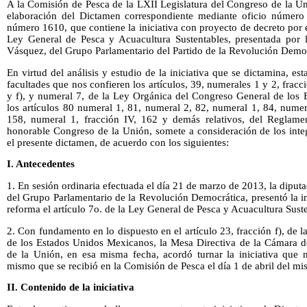
A la Comisión de Pesca de la LXII Legislatura del Congreso de la Un
elaboración del Dictamen correspondiente mediante oficio número 
número 1610, que contiene la iniciativa con proyecto de decreto por e
Ley General de Pesca y Acuacultura Sustentables, presentada por 
Vásquez, del Grupo Parlamentario del Partido de la Revolución Democ
En virtud del análisis y estudio de la iniciativa que se dictamina, es
facultades que nos confieren los artículos, 39, numerales 1 y 2, frac
y f), y numeral 7, de la Ley Orgánica del Congreso General de los
los artículos 80 numeral 1, 81, numeral 2, 82, numeral 1, 84, numer
158, numeral 1, fracción IV, 162 y demás relativos, del Reglam
honorable Congreso de la Unión, somete a consideración de los inte
el presente dictamen, de acuerdo con los siguientes:
I. Antecedentes
1. En sesión ordinaria efectuada el día 21 de marzo de 2013, la dip
del Grupo Parlamentario de la Revolución Democrática, presentó la i
reforma el artículo 7o. de la Ley General de Pesca y Acuacultura Suste
2. Con fundamento en lo dispuesto en el artículo 23, fracción f), de
de los Estados Unidos Mexicanos, la Mesa Directiva de la Cámara 
de la Unión, en esa misma fecha, acordó turnar la iniciativa que n
mismo que se recibió en la Comisión de Pesca el día 1 de abril del m
II. Contenido de la iniciativa