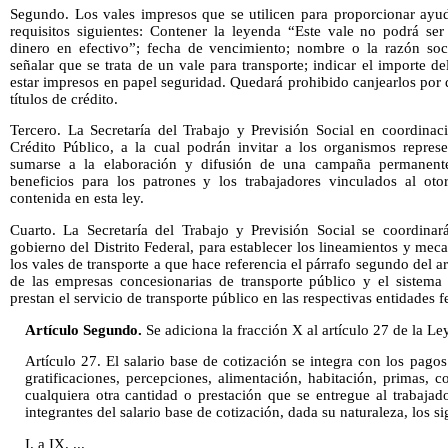
Segundo. Los vales impresos que se utilicen para proporcionar ayud
requisitos siguientes: Contener la leyenda “Este vale no podrá ser
dinero en efectivo”; fecha de vencimiento; nombre o la razón soc
señalar que se trata de un vale para transporte; indicar el importe d
estar impresos en papel seguridad. Quedará prohibido canjearlos por 
títulos de crédito.
Tercero. La Secretaría del Trabajo y Previsión Social en coordinac
Crédito Público, a la cual podrán invitar a los organismos represe
sumarse a la elaboración y difusión de una campaña permanent
beneficios para los patrones y los trabajadores vinculados al ot
contenida en esta ley.
Cuarto. La Secretaría del Trabajo y Previsión Social se coordinará
gobierno del Distrito Federal, para establecer los lineamientos y mec
los vales de transporte a que hace referencia el párrafo segundo del ar
de las empresas concesionarias de transporte público y el sistema
prestan el servicio de transporte público en las respectivas entidades fe
Artículo Segundo.
Se adiciona la fracción X al artículo 27 de la Le
Artículo 27. El salario base de cotización se integra con los pagos
gratificaciones, percepciones, alimentación, habitación, primas, 
cualquiera otra cantidad o prestación que se entregue al trabaja
integrantes del salario base de cotización, dada su naturaleza, los s
I. a IX. ...