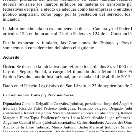
debería revisarse los marcos jurídicos en materia de transporte p
federativas del país, a efecto de adecuar cómo las empresas o entidad
público aceptarían, como pago por la prestación del servicio, los
iniciador.
La labor mencionada no es competencia de esta Cámara y del Poder Le
artículos 122, en lo tocante al Distrito Federal, y 124 de la Constitució
Por lo expuesto y fundado, las Comisiones de Trabajo y Previs
sometemos a consideración del pleno el siguiente
Acuerdo
Único.
Se desecha la iniciativa que reforma los artículos 84 y 1000 de
Ley del Seguro Social, a cargo del diputado Juan Manuel Diez Fr
Partido Revolucionario Institucional, presentada el 4 de abril de 2013.
Dado en el Palacio Legislativo de San Lázaro, a 25 de septiembre de 
La Comisión de Trabajo y Previsión Social
Diputados:
Claudia Delgadillo González (rúbrica), presidenta; Jorge del Ángel Ac
(rúbrica), Ricardo Fidel Pacheco Rodríguez, Fernando Salgado Delgado (rúbri
abstención), Rafael Alejandro Micalco Méndez (rúbrica en abstención), Ramón
Margarita Elena Tapia Fonllem (rúbrica), Luisa María Alcalde Luján (rúbrica),
Angelino Caamal Mena (rúbrica), secretarios; Carlos Humberto Aceves del Olmo,
Araujo de la Torre (rúbrica), Marco Antonio Barba Mariscal (rúbrica), Silva
Montes (rúbrica en abstención), María del Socorro Ceseñas Chapa (rúbrica), Pat