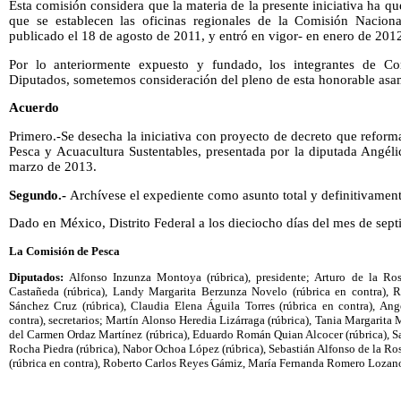
Esta comisión considera que la materia de la presente iniciativa ha q
que se establecen las oficinas regionales de la Comisión Nacion
publicado el 18 de agosto de 2011, y entró en vigor- en enero de 201
Por lo anteriormente expuesto y fundado, los integrantes de 
Diputados, sometemos consideración del pleno de esta honorable asam
Acuerdo
Primero.-Se desecha la iniciativa con proyecto de decreto que reforma
Pesca y Acuacultura Sustentables, presentada por la diputada Angél
marzo de 2013.
Segundo.-
Archívese el expediente como asunto total y definitivamen
Dado en México, Distrito Federal a los dieciocho días del mes de sept
La Comisión de Pesca
Diputados:
Alfonso Inzunza Montoya (rúbrica), presidente; Arturo de la Ros
Castañeda (rúbrica), Landy Margarita Berzunza Novelo (rúbrica en contra), R
Sánchez Cruz (rúbrica), Claudia Elena Águila Torres (rúbrica en contra), An
contra), secretarios; Martín Alonso Heredia Lizárraga (rúbrica), Tania Margarita 
del Carmen Ordaz Martínez (rúbrica), Eduardo Román Quian Alcocer (rúbrica), Sa
Rocha Piedra (rúbrica), Nabor Ochoa López (rúbrica), Sebastián Alfonso de la 
(rúbrica en contra), Roberto Carlos Reyes Gámiz, María Fernanda Romero Lozano,