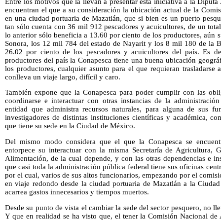
Entre los motivos que la llevan a presentar esta iniciativa a la Dipu
encuentran el que a su consideración la ubicación actual de la Comi
en una ciudad portuaria de Mazatlán, que si bien es un puerto pesqu
tan sólo cuenta con 36 mil 912 pescadores y acuicultores, de un tot
lo anterior sólo beneficia a 13.60 por ciento de los productores, aún
Sonora, los 12 mil 784 del estado de Nayarit y los 8 mil 180 de la Ba
26.02 por ciento de los pescadores y acuicultores del país. Es de
productores del país la Conapesca tiene una buena ubicación geográf
los productores, cualquier asunto para el que requieran trasladarse 
conlleva un viaje largo, difícil y caro.
También expone que la Conapesca para poder cumplir con las oblig
coordinarse e interactuar con otras instancias de la administració
entidad que administra recursos naturales, para alguna de sus fun
investigadores de distintas instituciones científicas y académica, co
que tiene su sede en la Ciudad de México.
Del mismo modo considera que el que la Conapesca se encuentr
entorpece su interactuar con la misma Secretaría de Agricultura, G
Alimentación, de la cual depende, y con las otras dependencias e ins
que casi toda la administración pública federal tiene sus oficinas ce
por el cual, varios de sus altos funcionarios, empezando por el comis
en viaje redondo desde la ciudad portuaria de Mazatlán a la Ciudad
acarrea gastos innecesarios y tiempos muertos.
Desde su punto de vista el cambiar la sede del sector pesquero, no ll
Y que en realidad se ha visto que, el tener la Comisión Nacional de