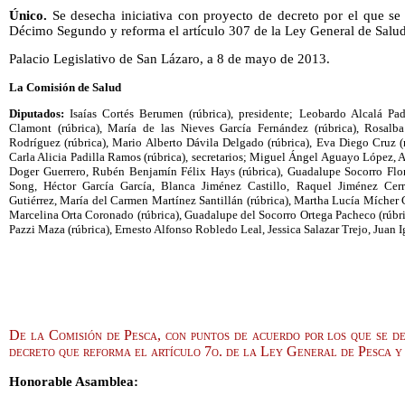
Único.
Se desecha iniciativa con proyecto de decreto por el que se a
Décimo Segundo y reforma el artículo 307 de la Ley General de Salud
Palacio Legislativo de San Lázaro, a 8 de mayo de 2013.
La Comisión de Salud
Diputados:
Isaías Cortés Berumen (rúbrica), presidente; Leobardo Alcalá Padi
Clamont (rúbrica), María de las Nieves García Fernández (rúbrica), Rosalb
Rodríguez (rúbrica), Mario Alberto Dávila Delgado (rúbrica), Eva Diego Cruz (rú
Carla Alicia Padilla Ramos (rúbrica), secretarios; Miguel Ángel Aguayo López, A
Doger Guerrero, Rubén Benjamín Félix Hays (rúbrica), Guadalupe Socorro Flor
Song, Héctor García García, Blanca Jiménez Castillo, Raquel Jiménez Cerril
Gutiérrez, María del Carmen Martínez Santillán (rúbrica), Martha Lucía Mícher 
Marcelina Orta Coronado (rúbrica), Guadalupe del Socorro Ortega Pacheco (rúbric
Pazzi Maza (rúbrica), Ernesto Alfonso Robledo Leal, Jessica Salazar Trejo, Juan
De la Comisión de Pesca, con puntos de acuerdo por los que se de
decreto que reforma el artículo 7o. de la Ley General de Pesca 
Honorable Asamblea: