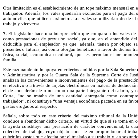
Otra limitación es el establecimiento de un tope máximo mensual en e
trabajador. Además, los vales quedarían excluidos para el pago del s
automóviles que utilicen taxímetro. Los vales se utilizarían desde el 
trabajo y viceversa.
7.
El legislador hace una interpretación que compara a los vales de 
como prestaciones de previsión social, ya que, en el entendido del
deducible para el empleador, ya que, además, tienen por objeto sat
presentes o futuras, así como otorgan beneficios a favor de dichos tr
física, social, económica o cultural, que les permitan el mejoramie
familia.
Este razonamiento lo apoya en criterios emitidos por la Sala Superior d
y Administrativa y por la Cuarta Sala de la Suprema Corte de Justi
analizan los convenientes e inconvenientes del pago de la prestación
en efectivo o a través de tarjetas electrónicas en materia de deducció
el de considerársele o no como una parte integrante del salario, ya
Corte, “no se trataba de una cantidad entregada como contrapres
trabajador”, ni constituye “una ventaja económica pactada en su favor
gastos erogados al respecto.
Señala, sobre todo en este criterio del máximo tribunal de la Unió
conduce a abandonar dicho criterio, en virtud de que si se toma en 
la ayuda constituye una prestación de carácter convencional, la cua
colectivo de trabajo, cuyo objeto consiste en proporcionar al traba
cubrir los gastos que efectúa por el traslado a su trabajo y, en segund