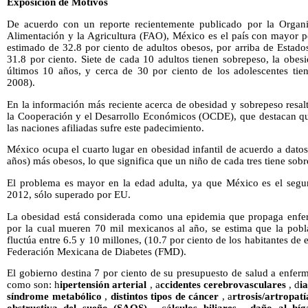
Exposición de Motivos
De acuerdo con un reporte recientemente publicado por la Organ
Alimentación y la Agricultura (FAO), México es el país con mayor 
estimado de 32.8 por ciento de adultos obesos, por arriba de Estad
31.8 por ciento. Siete de cada 10 adultos tienen sobrepeso, la obesid
últimos 10 años, y cerca de 30 por ciento de los adolescentes ti
2008).
En la información más reciente acerca de obesidad y sobrepeso resal
la Cooperación y el Desarrollo Económicos (OCDE), que destacan que
las naciones afiliadas sufre este padecimiento.
México ocupa el cuarto lugar en obesidad infantil de acuerdo a dato
años) más obesos, lo que significa que un niño de cada tres tiene sob
El problema es mayor en la edad adulta, ya que México es el seg
2012, sólo superado por EU.
La obesidad está considerada como una epidemia que propaga enfer
por la cual mueren 70 mil mexicanos al año, se estima que la pobl
fluctúa entre 6.5 y 10 millones, (10.7 por ciento de los habitantes de 
Federación Mexicana de Diabetes (FMD).
El gobierno destina 7 por ciento de su presupuesto de salud a enfer
como son: h
ipertensión arterial
, a
ccidentes cerebrovasculares
, d
i
síndrome metabólico
,
distintos tipos de cáncer
, a
rtrosis/artropat