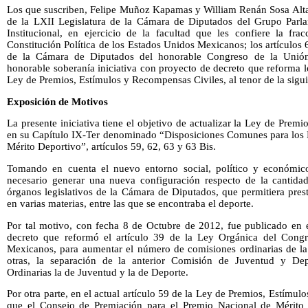
Los que suscriben, Felipe Muñoz Kapamas y William Renán Sosa Altam
de la LXII Legislatura de la Cámara de Diputados del Grupo Parla
Institucional, en ejercicio de la facultad que les confiere la fra
Constitución Política de los Estados Unidos Mexicanos; los artículos 
de la Cámara de Diputados del honorable Congreso de la Unión
honorable soberanía iniciativa con proyecto de decreto que reforma lo
Ley de Premios, Estímulos y Recompensas Civiles, al tenor de la sigu
Exposición de Motivos
La presente iniciativa tiene el objetivo de actualizar la Ley de Prem
en su Capítulo IX-Ter denominado “Disposiciones Comunes para los 
Mérito Deportivo”, artículos 59, 62, 63 y 63 Bis.
Tomando en cuenta el nuevo entorno social, político y económic
necesario generar una nueva configuración respecto de la cantida
órganos legislativos de la Cámara de Diputados, que permitiera pres
en varias materias, entre las que se encontraba el deporte.
Por tal motivo, con fecha 8 de Octubre de 2012, fue publicado en el
decreto que reformó el artículo 39 de la Ley Orgánica del Cong
Mexicanos, para aumentar el número de comisiones ordinarias de la 
otras, la separación de la anterior Comisión de Juventud y D
Ordinarias la de Juventud y la de Deporte.
Por otra parte, en el actual artículo 59 de la Ley de Premios, Estímu
que el Consejo de Premiación para el Premio Nacional de Mérito D