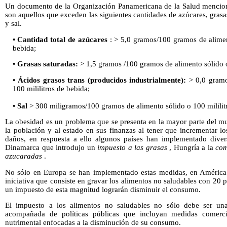
Un documento de la Organización Panamericana de la Salud mencion
son aquellos que exceden las siguientes cantidades de azúcares, grasa
y sal.
• Cantidad total de azúcares
: > 5,0 gramos/100 gramos de aliment
bebida;
• Grasas saturadas:
> 1,5 gramos /100 gramos de alimento sólido o 
• Ácidos grasos trans (producidos industrialmente):
> 0,0 gramo
100 mililitros de bebida;
• Sal
> 300 miligramos/100 gramos de alimento sólido o 100 mililit
La obesidad es un problema que se presenta en la mayor parte del m
la población y al estado en sus finanzas al tener que incrementar lo
daños, en respuesta a ello algunos países han implementado diver
Dinamarca que introdujo un
impuesto a las grasas
, Hungría a la
com
azucaradas
.
No sólo en Europa se han implementado estas medidas, en América 
iniciativa que consiste en gravar los alimentos no saludables con 20 
un impuesto de esta magnitud lograrán disminuir el consumo.
El impuesto a los alimentos no saludables no sólo debe ser una 
acompañada de políticas públicas que incluyan medidas comercia
nutrimental enfocadas a la disminución de su consumo.