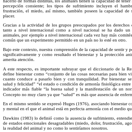
hacerlo de formas distintas, los animales tienen la capacidad de tener
percepción consiente; los tipos de sufrimiento incluyen el hambre
frustración, el miedo, así mismo, también poseen la capacidad de s
placer.
Gracias a la actividad de los grupos preocupados por los derechos 
tanto a nivel internacional como a nivel nacional se ha dado un 
animales, por ejemplo a nivel internacional cada vez hay más comités 
común que un experimento permitido en un país no lo esté en otro.
Bajo este contexto, nuestra comprensión de la capacidad de sentir y p
significativamente y como resultado el bienestar y la protección a
amerita atención.
A este respecto, es importante subrayar que el diccionario de la 
define bienestar como “conjunto de las cosas necesarias para bien v
cuanto conduce a pasarlo bien y con tranquilidad. Por bienestar se
salud y felicidad” “el estado o condición de armonía fisiológica entr
indicador más fiable “la buena salud y la manifestación de un no
Concepto no muy claro ya que “salud” es más que ausencia de enferm
En el mismo sentido se expresó Huges (1976), asociando bienestar co
y mental en el que el animal está en perfecta armonía con el medio qu
Dawkins (1983) lo definió como la ausencia de sufrimiento, entendi
de estados emocionales desagradables (miedo, dolor, frustración, ago
la realidad del animal y no como lo sentiríamos nosotros.