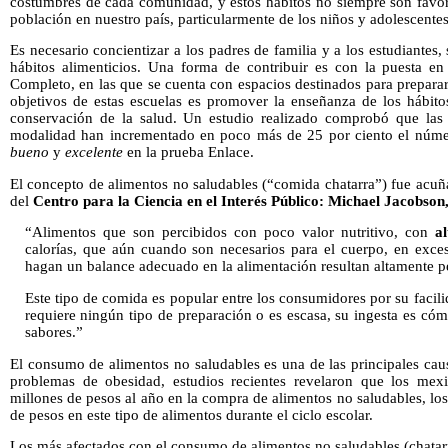
costumbres de cada comunidad, y estos hábitos no siempre son favora
población en nuestro país, particularmente de los niños y adolescentes
Es necesario concientizar a los padres de familia y a los estudiantes
hábitos alimenticios. Una forma de contribuir es con la puesta e
Completo, en las que se cuenta con espacios destinados para preparar
objetivos de estas escuelas es promover la enseñanza de los hábito
conservación de la salud. Un estudio realizado comprobó que las 
modalidad han incrementado en poco más de 25 por ciento el númer
bueno
y
excelente
en la prueba Enlace.
El concepto de alimentos no saludables (“comida chatarra”) fue acuñ
del
Centro para la Ciencia en el Interés Público: Michael Jacobson
“Alimentos que son percibidos con poco valor nutritivo, con
a
calorías, que aún cuando son necesarios para el cuerpo, en exce
hagan un balance adecuado en la alimentación resultan altamente pe
Este tipo de comida es popular entre los consumidores por su facili
requiere ningún tipo de preparación o es escasa, su ingesta es có
sabores.”
El consumo de alimentos no saludables es una de las principales ca
problemas de obesidad, estudios recientes revelaron que los mex
millones de pesos al año en la compra de alimentos no saludables, lo
de pesos en este tipo de alimentos durante el ciclo escolar.
Los más afectados con el consumo de alimentos no saludables (chatar