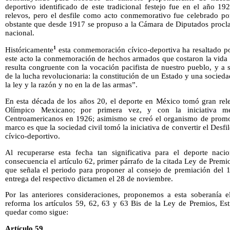
deportivo identificado de este tradicional festejo fue en el año 19
relevos, pero el desfile como acto conmemorativo fue celebrado po
obstante que desde 1917 se propuso a la Cámara de Diputados procl
nacional.
1
Históricamente
esta conmemoración cívico-deportiva ha resaltado por
este acto la conmemoración de hechos armados que costaron la vida 
resulta congruente con la vocación pacifista de nuestro pueblo, y a s
de la lucha revolucionaria: la constitución de un Estado y una socied
la ley y la razón y no en la de las armas”.
En esta década de los años 20, el deporte en México tomó gran rel
Olímpico Mexicano; por primera vez, y con la iniciativa me
Centroamericanos en 1926; asimismo se creó el organismo de promoci
marco es que la sociedad civil tomó la iniciativa de convertir el Des
cívico-deportivo.
Al recuperarse esta fecha tan significativa para el deporte naci
consecuencia el artículo 62, primer párrafo de la citada Ley de Prem
que señala el periodo para proponer al consejo de premiación del 1
entrega del respectivo dictamen el 28 de noviembre.
Por las anteriores consideraciones, proponemos a esta soberanía e
reforma los artículos 59, 62, 63 y 63 Bis de la Ley de Premios, Es
quedar como sigue:
Artículo 59.
...