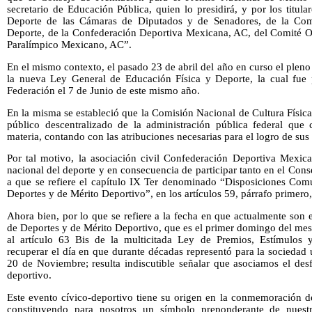
secretario de Educación Pública, quien lo presidirá, y por los titu
Deporte de las Cámaras de Diputados y de Senadores, de la Comi
Deporte, de la Confederación Deportiva Mexicana, AC, del Comité 
Paralímpico Mexicano, AC”.
En el mismo contexto, el pasado 23 de abril del año en curso el ple
la nueva Ley General de Educación Física y Deporte, la cual fue p
Federación el 7 de Junio de este mismo año.
En la misma se estableció que la Comisión Nacional de Cultura Físic
público descentralizado de la administración pública federal que c
materia, contando con las atribuciones necesarias para el logro de sus 
Por tal motivo, la asociación civil Confederación Deportiva Mexica
nacional del deporte y en consecuencia de participar tanto en el Con
a que se refiere el capítulo IX Ter denominado “Disposiciones Com
Deportes y de Mérito Deportivo”, en los artículos 59, párrafo primero,
Ahora bien, por lo que se refiere a la fecha en que actualmente son
de Deportes y de Mérito Deportivo, que es el primer domingo del me
al artículo 63 Bis de la multicitada Ley de Premios, Estímulos
recuperar el día en que durante décadas representó para la sociedad u
20 de Noviembre; resulta indiscutible señalar que asociamos el desfil
deportivo.
Este evento cívico-deportivo tiene su origen en la conmemoración d
constituyendo para nosotros un símbolo preponderante de nuestr