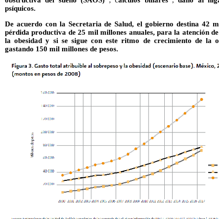
obstructiva del sueño (SAOS)
, c
álculos biliares
,
daño al híg
psíquicos.
De acuerdo con la Secretaria de Salud, el gobierno destina 42 mi
pérdida productiva de 25 mil millones anuales, para la atención d
la obesidad y si se sigue con este ritmo de crecimiento de la 
gastando 150 mil millones de pesos.