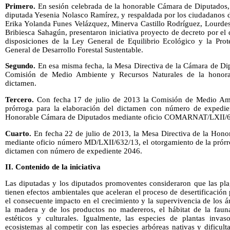
Primero.
En sesión celebrada de la honorable Cámara de Diputados, 
diputada Yesenia Nolasco Ramírez, y respaldada por los ciudadanos d
Erika Yolanda Funes Velázquez, Minerva Castillo Rodríguez, Lourd
Bribiesca Sahagún, presentaron iniciativa proyecto de decreto por el
disposiciones de la Ley General de Equilibrio Ecológico y la Pro
General de Desarrollo Forestal Sustentable.
Segundo.
En esa misma fecha, la Mesa Directiva de la Cámara de Diput
Comisión de Medio Ambiente y Recursos Naturales de la honora
dictamen.
Tercero.
Con fecha 17 de julio de 2013 la Comisión de Medio Ambi
prórroga para la elaboración del dictamen con número de expedie
Honorable Cámara de Diputados mediante oficio COMARNAT/LXII/6
Cuarto.
En fecha 22 de julio de 2013, la Mesa Directiva de la Hon
mediante oficio número MD/LXII/632/13, el otorgamiento de la prórro
dictamen con número de expediente 2046.
II. Contenido de la iniciativa
Las diputadas y los diputados promoventes consideraron que las plag
tienen efectos ambientales que aceleran el proceso de desertificación
el consecuente impacto en el crecimiento y la supervivencia de los ár
la madera y de los productos no madereros, el hábitat de la fauna 
estéticos y culturales. Igualmente, las especies de plantas inva
ecosistemas al competir con las especies arbóreas nativas y dificul