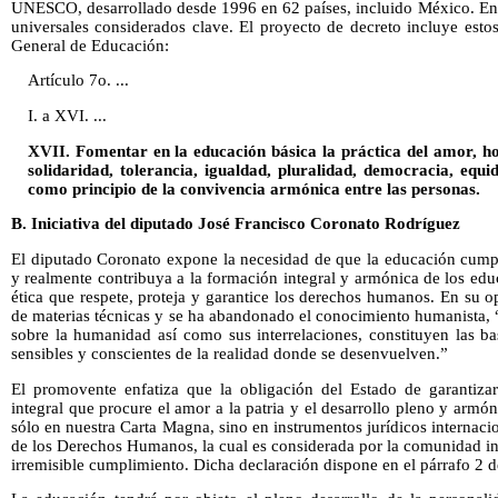
UNESCO, desarrollado desde 1996 en 62 países, incluido México. En 
universales considerados clave. El proyecto de decreto incluye estos
General de Educación:
Artículo 7o. ...
I. a XVI. ...
XVII. Fomentar en la educación básica la práctica del amor, ho
solidaridad, tolerancia, igualdad, pluralidad, democracia, equi
como principio de la convivencia armónica entre las personas.
B. Iniciativa del diputado José Francisco Coronato Rodríguez
El diputado Coronato expone la necesidad de que la educación cumpl
y realmente contribuya a la formación integral y armónica de los edu
ética que respete, proteja y garantice los derechos humanos. En su o
de materias técnicas y se ha abandonado el conocimiento humanista, 
sobre la humanidad así como sus interrelaciones, constituyen las b
sensibles y conscientes de la realidad donde se desenvuelven.”
El promovente enfatiza que la obligación del Estado de garantiza
integral que procure el amor a la patria y el desarrollo pleno y armó
sólo en nuestra Carta Magna, sino en instrumentos jurídicos internac
de los Derechos Humanos, la cual es considerada por la comunidad in
irremisible cumplimiento. Dicha declaración dispone en el párrafo 2 de