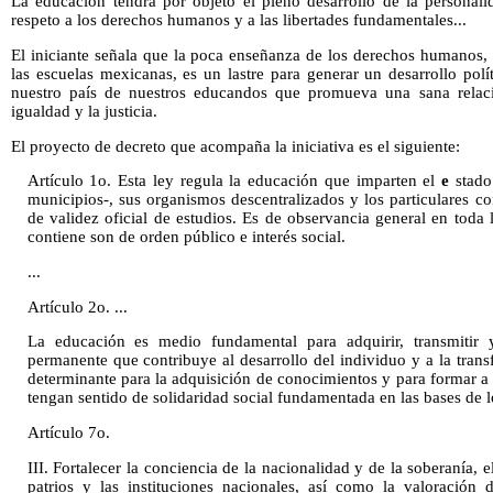
La educación tendrá por objeto el pleno desarrollo de la personali
respeto a los derechos humanos y a las libertades fundamentales...
El iniciante señala que la poca enseñanza de los derechos humanos,
las escuelas mexicanas, es un lastre para generar un desarrollo polí
nuestro país de nuestros educandos que promueva una sana relaci
igualdad y la justicia.
El proyecto de decreto que acompaña la iniciativa es el siguiente:
Artículo 1o. Esta ley regula la educación que imparten el
e
stado 
municipios-, sus organismos descentralizados y los particulares c
de validez oficial de estudios. Es de observancia general en toda
contiene son de orden público e interés social.
...
Artículo 2o. ...
La educación es medio fundamental para adquirir, transmitir y
permanente que contribuye al desarrollo del individuo y a la trans
determinante para la adquisición de conocimientos y para formar 
tengan sentido de solidaridad social fundamentada en las bases de
Artículo 7o.
III. Fortalecer la conciencia de la nacionalidad y de la soberanía, e
patrios y las instituciones nacionales, así como la valoración d