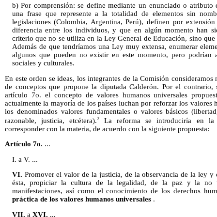
b) Por comprensión: se define mediante un enunciado o atributo 
una frase que represente a la totalidad de elementos sin nombr
legislaciones (Colombia, Argentina, Perú), definen por extensió
diferencia entre los individuos, y que en algún momento han si
criterio que no se utiliza en la Ley General de Educación, sino qu
Además de que tendríamos una Ley muy extensa, enumerar element
algunos que pueden no existir en este momento, pero podrían 
sociales y culturales.
En este orden se ideas, los integrantes de la Comisión consideramos n
de conceptos que propone la diputada Calderón. Por el contrario, s
artículo 7o. el concepto de valores humanos universales propue
actualmente la mayoría de los países luchan por reforzar los valores
los denominados valores fundamentales o valores básicos (libertad,
7
razonable, justicia, etcétera).
La reforma se introduciría en la 
corresponder con la materia, de acuerdo con la siguiente propuesta:
Artículo 7o.
...
I. a V. ...
VI.
Promover el valor de la justicia, de la observancia de la ley y
ésta, propiciar la cultura de la legalidad, de la paz y la no 
manifestaciones, así como el conocimiento de los derechos hu
práctica de los valores humanos universales
.
VII.
a
XVI.
...