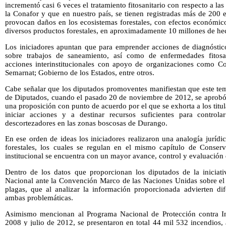
incrementó casi 6 veces el tratamiento fitosanitario con respecto a l
la Conafor y que en nuestro país, se tienen registradas más de 200 
provocan daños en los ecosistemas forestales, con efectos económico
diversos productos forestales, en aproximadamente 10 millones de hect
Los iniciadores apuntan que para emprender acciones de diagnóstico
sobre trabajos de saneamiento, así como de enfermedades fitosa
acciones interinstitucionales con apoyo de organizaciones como Com
Semarnat; Gobierno de los Estados, entre otros.
Cabe señalar que los diputados promoventes manifiestan que este te
de Diputados, cuando el pasado 20 de noviembre de 2012, se aprobó
una proposición con punto de acuerdo por el que se exhorta a los titu
iniciar acciones y a destinar recursos suficientes para control
descortezadores en las zonas boscosas de Durango.
En ese orden de ideas los iniciadores realizaron una analogía jurídi
forestales, los cuales se regulan en el mismo capítulo de Conser
institucional se encuentra con un mayor avance, control y evaluación
Dentro de los datos que proporcionan los diputados de la iniciat
Nacional ante la Convención Marco de las Naciones Unidas sobre el
plagas, que al analizar la información proporcionada advierten dif
ambas problemáticas.
Asimismo mencionan al Programa Nacional de Protección contra Inc
2008 y julio de 2012, se presentaron en total 44 mil 532 incendios,