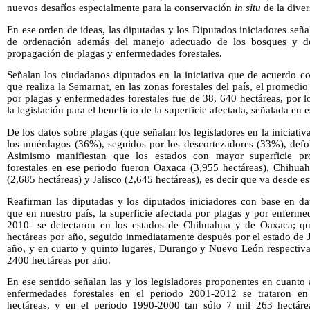
nuevos desafíos especialmente para la conservación
in situ
de la diver
En ese orden de ideas, las diputadas y los Diputados iniciadores seña
de ordenación además del manejo adecuado de los bosques y de 
propagación de plagas y enfermedades forestales.
Señalan los ciudadanos diputados en la iniciativa que de acuerdo c
que realiza la Semarnat, en las zonas forestales del país, el promedi
por plagas y enfermedades forestales fue de 38, 640 hectáreas, por 
la legislación para el beneficio de la superficie afectada, señalada en 
De los datos sobre plagas (que señalan los legisladores en la iniciati
los muérdagos (36%), seguidos por los descortezadores (33%), defo
Asimismo manifiestan que los estados con mayor superficie pr
forestales en ese periodo fueron Oaxaca (3,955 hectáreas), Chihuah
(2,685 hectáreas) y Jalisco (2,645 hectáreas), es decir que va desde est
Reafirman las diputadas y los diputados iniciadores con base en da
que en nuestro país, la superficie afectada por plagas y por enferme
2010- se detectaron en los estados de Chihuahua y de Oaxaca; q
hectáreas por año, seguido inmediatamente después por el estado de 
año, y en cuarto y quinto lugares, Durango y Nuevo León respecti
2400 hectáreas por año.
En ese sentido señalan las y los legisladores proponentes en cuanto 
enfermedades forestales en el periodo 2001-2012 se trataron 
hectáreas, y en el periodo 1990-2000 tan sólo 7 mil 263 hectárea