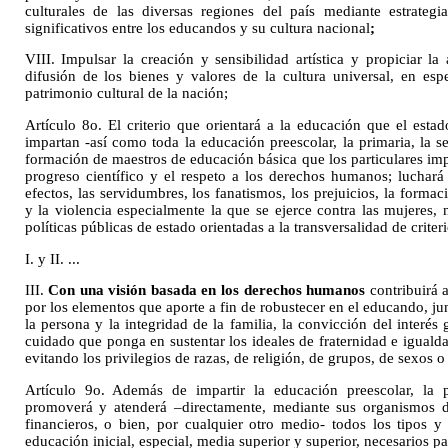
culturales de las diversas regiones del país mediante estrateg
significativos entre los educandos y su cultura nacional
;
VIII. Impulsar la creación y sensibilidad artística y propiciar la
difusión de los bienes y valores de la cultura universal, en esp
patrimonio cultural de la nación;
Artículo 8o.
El criterio que orientará a la educación que el esta
impartan -así como toda la educación preescolar, la primaria, la 
formación de maestros de educación básica que los particulares impa
progreso científico y el respeto a los derechos humanos; luchará
efectos, las servidumbres, los fanatismos, los prejuicios, la formac
y la violencia especialmente la que se ejerce contra las mujeres,
políticas públicas de estado orientadas a la transversalidad de criter
I. y II. ...
III.
Con una visión basada en los derechos humanos
contribuirá 
por los elementos que aporte a fin de robustecer en el educando, ju
la persona y la integridad de la familia, la convicción del interés
cuidado que ponga en sustentar los ideales de fraternidad e igual
evitando los privilegios de razas, de religión, de grupos, de sexos o
Artículo 9o. Además de impartir la educación preescolar, la p
promoverá y atenderá –directamente, mediante sus organismos de
financieros, o bien, por cualquier otro medio- todos los tipos y
educación inicial, especial, media superior y superior, necesarios pa