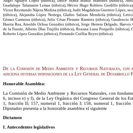
Ángel Aguayo López (rúbrica), Dulce María Muñiz Martínez (rúbrica), Adria
Guadalupe Talamante Lemas (rúbrica), Héctor Hugo Roblero Gordillo (rúbrica),
Víctor Reymundo Nájera Medina (rúbrica), Judit Magdalena Guerrero López, sec
(rúbrica), Alejandra López Noriega, Glafiro Salinas Mendiola (rúbrica), Letic
Gómez Carmona (rúbrica), Julio César Flemate Ramírez (rúbrica), Gaudencio H
Huerta Rea, Arnoldo Ochoa González (rúbrica), Jorge Herrera Delgado, Harvey G
de la Fuente, Alberto Días Trujillo (rúbrica), Roxana Luna Porquillo (rúbrica), 
Roberto López González (rúbrica), Fernando Cuéllar Reyes (rúbrica).
De la Comisión de Medio Ambiente y Recursos Naturales, con p
adiciona diversas disposiciones de la Ley General de Desarrollo 
Honorable Asamblea:
La Comisión de Medio Ambiente y Recursos Naturales, con fundamen
6, incisos e) y f), de la Ley Orgánica del Congreso General de los 
1, fracción II; 157, numeral 1, fracción I; 158, numeral 1, fracció
Diputados presenta a la honorable asamblea el siguiente
Dictamen
I. Antecedentes legislativos