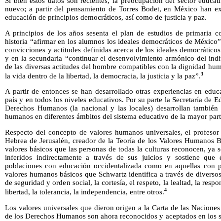
Si bien estos datos son recientes, la preocupación del sector educa
nuevo; a partir del pensamiento de Torres Bodet, en México han ex
educación de principios democráticos, así como de justicia y paz.
A principios de los años sesenta el plan de estudios de primaria co
historia “afirmar en los alumnos los ideales democráticos de México
convicciones y actitudes definidas acerca de los ideales democrático
y en la secundaria “continuar el desenvolvimiento armónico del ind
de las diversas actitudes del hombre compatibles con la dignidad hu
3
la vida dentro de la libertad, la democracia, la justicia y la paz”.
A partir de entonces se han desarrollado otras experiencias en educ
país y en todos los niveles educativos. Por su parte la Secretaría de
Derechos Humanos (la nacional y las locales) desarrollan también
humanos en diferentes ámbitos del sistema educativo de la mayor parte
Respecto del concepto de valores humanos universales, el profeso
Hebrea de Jerusalén, creador de la Teoría de los Valores Humanos Bá
valores básicos que las personas de todas la culturas reconocen, ya 
inferidos indirectamente a través de sus juicios y sostiene que é
poblaciones con educación occidentalizada como en aquellas con p
valores humanos básicos que Schwartz identifica a través de diverso
de seguridad y orden social, la cortesía, el respeto, la lealtad, la respon
4
libertad, la tolerancia, la independencia, entre otros.
Los valores universales que dieron origen a la Carta de las Nacione
de los Derechos Humanos son ahora reconocidos y aceptados en los s