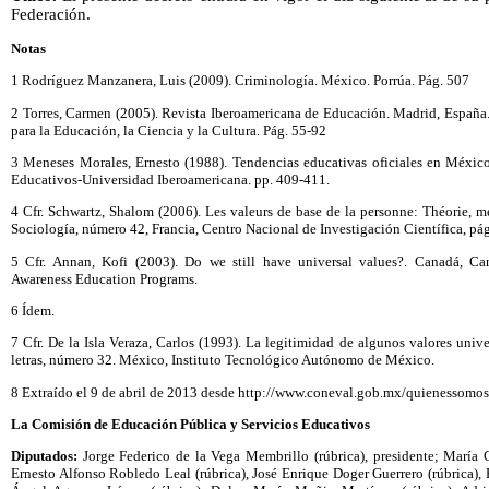
Federación.
Notas
1 Rodríguez Manzanera, Luis (2009). Criminología. México. Porrúa. Pág. 507
2 Torres, Carmen (2005). Revista Iberoamericana de Educación. Madrid, España
para la Educación, la Ciencia y la Cultura. Pág. 55-92
3 Meneses Morales, Ernesto (1988). Tendencias educativas oficiales en Méxic
Educativos-Universidad Iberoamericana. pp. 409-411.
4 Cfr. Schwartz, Shalom (2006). Les valeurs de base de la personne: Théorie, me
Sociología, número 42, Francia, Centro Nacional de Investigación Científica, pá
5 Cfr. Annan, Kofi (2003). Do we still have universal values?. Canadá, Can
Awareness Education Programs.
6 Ídem.
7 Cfr. De la Isla Veraza, Carlos (1993). La legitimidad de algunos valores univer
letras, número 32. México, Instituto Tecnológico Autónomo de México.
8 Extraído el 9 de abril de 2013 desde http://www.coneval.gob.mx/quienessom
La Comisión de Educación Pública y Servicios Educativos
Diputados:
Jorge Federico de la Vega Membrillo (rúbrica), presidente; María
Ernesto Alfonso Robledo Leal (rúbrica), José Enrique Doger Guerrero (rúbrica)