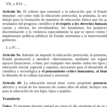
VII. a XVI. ...
Artículo 8o.
El criterio que orientará a la educación que el Estad
impartan -así como toda la educación preescolar, la primaria, la se
demás para la formación de maestros de educación básica que los par
resultados del progreso científico
y el respeto a los derechos human
causas y efectos, las servidumbres, los fanatismos, los prejuicio
discriminación y la violencia especialmente la que se ejerce contra
implementar políticas públicas de Estado orientadas a la transversalid
gobierno.
I. a IV. ...
Artículo 9o.
Además de impartir la educación preescolar, la primaria, 
Estado promoverá y atenderá –directamente, mediante sus organi
apoyos financieros, o bien, por cualquier otro medio- todos los tipos
educación inicial, especial y superior, necesarios para el desarrollo 
científica y tecnológica
y el pensamiento crítico humanista, al tie
la difusión de la cultura nacional y universal.
Artículo 40.
La educación inicial tiene como propósito
potencia
afectivo y social de los menores de cuatro años de edad. Incluye orie
para la educación de sus hijas, hijos o pupilos.
Transitorio
Único.
El presente decreto entrará en vigor el día siguiente al de su 