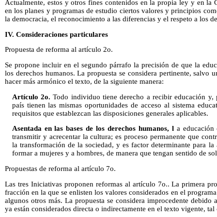
Actualmente, estos y otros fines contenidos en la propia ley y en la 
en los planes
y programas de estudio ciertos valores y principios como 
la democracia, el reconocimiento a las diferencias y el respeto a los d
IV. Consideraciones particulares
Propuesta de reforma al artículo 2o.
Se propone incluir en el segundo párrafo la precisión de que la edu
los derechos humanos. La propuesta se considera pertinente, salvo u
hacer más armónico el texto, de la siguiente manera:
Artículo 2o.
Todo individuo tiene derecho a recibir educación y, p
país tienen las mismas oportunidades de acceso al sistema educati
requisitos que establezcan las disposiciones generales aplicables.
Asentada en las bases de los derechos humanos, l
a educación e
transmitir y acrecentar la cultura; es proceso permanente que contr
la transformación de la sociedad, y es factor determinante para l
formar a mujeres y a hombres, de manera que tengan sentido de soli
Propuestas de reforma al artículo 7o.
Las tres Iniciativas proponen reformas al artículo 7o.. La primera pr
fracción en la que se enlisten los valores considerados en el program
algunos otros más. La propuesta se considera improcedente debido a
ya están considerados directa o indirectamente en el texto vigente, ta