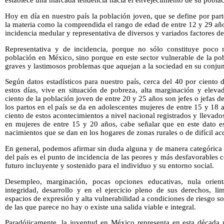
establece una marcada tendencia hacia el envejecimiento de su poblac
Hoy en día en nuestro país la población joven, que se define por par
la materia como la comprendida el rango de edad de entre 12 y 29 añ
incidencia medular y representativa de diversos y variados factores d
Representativa y de incidencia, porque no sólo constituye poco 
población en México, sino porque en este sector vulnerable de la po
graves y lastimosos problemas que aquejan a la sociedad en su conjun
Según datos estadísticos para nuestro país, cerca del 40 por ciento d
estos días, vive en situación de pobreza, alta marginación y eleva
ciento de la población joven de entre 20 y 25 años son jefes o jefas d
los partos en el país se da en adolescentes mujeres de entre 15 y 18 
ciento de estos acontecimientos a nivel nacional registrados y llevados
en mujeres de entre 15 y 20 años, cabe señalar que en este dato es
nacimientos que se dan en los hogares de zonas rurales o de difícil ac
En general, podemos afirmar sin duda alguna y de manera categórica 
del país es el punto de incidencia de las peores y más desfavorables 
futuro incluyente y sostenido para el individuo y su entorno social.
Desempleo, marginación, pocas opciones educativas, nula orien
integridad, desarrollo y en el ejercicio pleno de sus derechos, lim
espacios de expresión y alta vulnerabilidad a condiciones de riesgo so
de las que parece no hay o existe una salida viable e integral.
Paradójicamente, la juventud en México representa en esta década