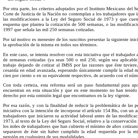
Por otra parte, los criterios adoptados por el Instituto Mexicano del
Corte de Justicia de la Nación no contemplan a los trabajadores que i
las modificaciones a la Ley del Seguro Social de 1973 y que cuent
esquema que plantea la cotización de 500 semanas, o las modificaci
1997 que señala las mil 250 semanas cotizadas.
Por tal motivo es menester de los suscritos presentar la siguiente inic
la aprobación de la misma en todos sus términos.
En este caso, se intenta resolver con esta iniciativa que el trabajado
de semanas cotizadas (ya sean 500 o mil 250, según sea aplicable
trabajo dejando de cotizar al IMSS por las razones que éste tuvier
cesantía en edad avanzada, esperando únicamente cumplir la edad mí
cien por ciento o en su equivalente respectivo, de acuerdo con el nú
Con toda certeza, esta reforma será un paso fundamental para apo
encuentran en esta situación y que en este momento no han tenido 
derecho por esta omisión legal que encontramos en la ley vigente.
Por esa razón, y con la finalidad de reducir la problemática de las
iniciativa con la intención de incorporar el artículo 154 Bis, con un a
trabajadores que iniciaron su actividad laboral antes de las modifica
1973, al texto de la Ley del Seguro Social, relativo a la conservació
los miles de trabajadores que han cubierto el mínimo de años cotizand
separaron de éste sin haber cumplido la edad requerida por la mi
pensión en cualquiera de sus modalidades.