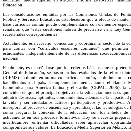
educación media superior en México. Informe 2010-2011. Instituto
Educación.
Las consideraciones emitidas por las Comisiones Unidas de Punto
Pública y Servicios Educativos establecieron que a efecto de mante
base curricular común puede complementarse con elementos específ
señalaron que “estas cuestiones habrán de precisarse en la Ley Gen
secretariales correspondientes”.
Actualmente, es necesario, concentrar y coordinar al sector de la e
para contar con “currículos escolares comunes” que permitan 
estudiantes, independientemente de las diferencias socioeconómicas 
nacional.
Finalmente, es de señalarse que los criterios básicos que se pretend
General de Educación, se basan en los resultados de la reforma int
(RIEMS) en donde en un marco curricular común, se definen once co
bachilleratos del país. Complementariamente, tanto el Banco
Económica para América Latina y el Caribe (CEPAL, 2006), l
coinciden en que el principal objetivo de la educación media es que
adquirir destrezas, aptitudes, conocimientos, además de la capacidad 
la vida, y ser ciudadanos activos, participativos y productivos. A
incorporar al proceso de enseñanza y aprendizaje, las tecnologías de 
como asegurar la conexión de la educación con los anhelos de l
activamente en sus procesos formativos. Hoy se necesita preparar
incertidumbre, enfrentar dificultades, saber aprovechar oportunida
comprometer sus valores. La Educación Media Superior en México. In