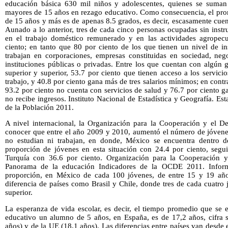
educación básica 630 mil niños y adolescentes, quienes se suman
mayores de 15 años en rezago educativo. Como consecuencia, el prom
de 15 años y más es de apenas 8.5 grados, es decir, escasamente cue
Aunado a lo anterior, tres de cada cinco personas ocupadas sin instru
en el trabajo doméstico remunerado y en las actividades agropecu
ciento; en tanto que 80 por ciento de los que tienen un nivel de in
trabajan en corporaciones, empresas constituidas en sociedad, neg
instituciones públicas o privadas. Entre los que cuentan con algún
superior y superior, 53.7 por ciento que tienen acceso a los servici
trabajo, y 40.8 por ciento gana más de tres salarios mínimos; en contra
93.2 por ciento no cuenta con servicios de salud y 76.7 por ciento 
no recibe ingresos. Instituto Nacional de Estadística y Geografía. Es
de la Población 2011.
A nivel internacional, la Organización para la Cooperación y el 
conocer que entre el año 2009 y 2010, aumentó el número de jóvene
no estudian ni trabajan, en donde, México se encuentra dentro d
proporción de jóvenes en esta situación con 24.4 por ciento, segui
Turquía con 36.6 por ciento. Organización para la Cooperación 
Panorama de la educación Indicadores de la OCDE 2011. Inform
proporción, en México de cada 100 jóvenes, de entre 15 y 19 años
diferencia de países como Brasil y Chile, donde tres de cada cuatro
superior.
La esperanza de vida escolar, es decir, el tiempo promedio que se 
educativo un alumno de 5 años, en España, es de 17,2 años, cifra 
años) y de la UE (18,1 años). Las diferencias entre países van desde