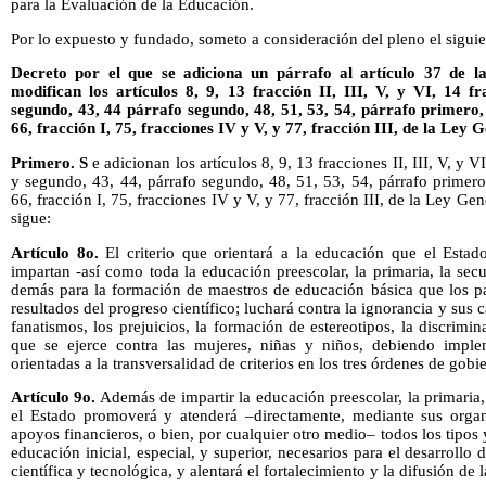
para la Evaluación de la Educación.
Por lo expuesto y fundado, someto a consideración del pleno el sigui
Decreto por el que se adiciona un párrafo al artículo 37 de 
modifican los artículos 8, 9, 13 fracción II, III, V, y VI, 14 f
segundo, 43, 44 párrafo segundo, 48, 51, 53, 54, párrafo primero, 
66, fracción I, 75, fracciones IV y V, y 77, fracción III, de la Ley
Primero. S
e adicionan los artículos 8, 9, 13 fracciones II, III, V, y V
y segundo, 43, 44, párrafo segundo, 48, 51, 53, 54, párrafo primero, 
66, fracción I, 75, fracciones IV y V, y 77, fracción III, de la Ley 
sigue:
Artículo 8o.
El criterio que orientará a la educación que el Estad
impartan -así como toda la educación preescolar, la primaria, la sec
demás para la formación de maestros de educación básica que los par
resultados del progreso científico; luchará contra la ignorancia y sus 
fanatismos, los prejuicios, la formación de estereotipos, la discrimi
que se ejerce contra las mujeres, niñas y niños, debiendo implem
orientadas a la transversalidad de criterios en los tres órdenes de gobi
Artículo 9o.
Además de impartir la educación preescolar, la primaria
el Estado promoverá y atenderá –directamente, mediante sus organ
apoyos financieros, o bien, por cualquier otro medio– todos los tipos
educación inicial, especial, y superior, necesarios para el desarrollo 
científica y tecnológica, y alentará el fortalecimiento y la difusión de 