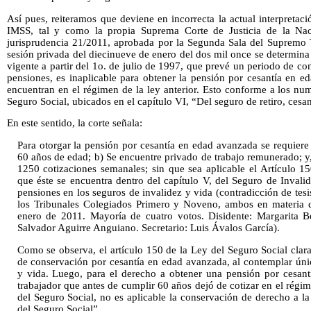
Así pues, reiteramos que deviene en incorrecta la actual interpretaci
IMSS, tal y como la propia Suprema Corte de Justicia de la Nac
jurisprudencia 21/2011, aprobada por la Segunda Sala del Supremo T
sesión privada del diecinueve de enero del dos mil once se determina q
vigente a partir del 1o. de julio de 1997, que prevé un periodo de c
pensiones, es inaplicable para obtener la pensión por cesantía en e
encuentran en el régimen de la ley anterior. Esto conforme a los nu
Seguro Social, ubicados en el capítulo VI, “Del seguro de retiro, cesa
En este sentido, la corte señala:
Para otorgar la pensión por cesantía en edad avanzada se requier
60 años de edad; b) Se encuentre privado de trabajo remunerado; 
1250 cotizaciones semanales; sin que sea aplicable el Artículo 
que éste se encuentra dentro del capítulo V, del Seguro de Invali
pensiones en los seguros de invalidez y vida (contradicción de tesi
los Tribunales Colegiados Primero y Noveno, ambos en materia de
enero de 2011. Mayoría de cuatro votos. Disidente: Margarita B
Salvador Aguirre Anguiano. Secretario: Luis Ávalos García).
Como se observa, el artículo 150 de la Ley del Seguro Social clar
de conservación por cesantía en edad avanzada, al contemplar úni
y vida. Luego, para el derecho a obtener una pensión por cesan
trabajador que antes de cumplir 60 años dejó de cotizar en el régim
del Seguro Social, no es aplicable la conservación de derecho a la 
del Seguro Social”.