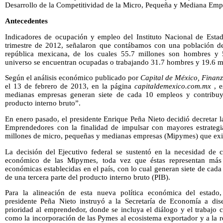
Desarrollo de la Competitividad de la Micro, Pequeña y Mediana Emp
Antecedentes
Indicadores de ocupación y empleo del Instituto Nacional de Estadís
trimestre de 2012, señalaron que contábamos con una población de
república mexicana, de los cuales 55.7 millones son hombres y 
universo se encuentran ocupadas o trabajando 31.7 hombres y 19.6 m
Según el análisis económico publicado por
Capital de México, Finan
el 13 de febrero de 2013, en la página
capitaldemexico.com.mx
, e
medianas empresas generan siete de cada 10 empleos y contribuy
producto interno bruto”.
En enero pasado, el presidente Enrique Peña Nieto decidió decretar l
Emprendedores con la finalidad de impulsar con mayores estrategi
millones de micro, pequeñas y medianas empresas (Mipymes) que exis
La decisión del Ejecutivo federal se sustentó en la necesidad de c
económico de las Mipymes, toda vez que éstas representan más
económicas establecidas en el país, con lo cual generan siete de ca
de una tercera parte del producto interno bruto (PIB).
Para la alineación de esta nueva política económica del estado
presidente Peña Nieto instruyó a la Secretaría de Economía a dis
prioridad al emprendedor, donde se incluya el diálogo y el trabajo 
como la incorporación de las Pymes al ecosistema exportador y a la 