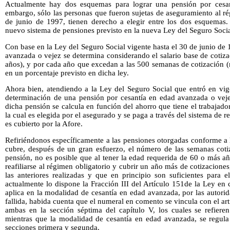
Actualmente hay dos esquemas para lograr una pensión por cesan
embargo, sólo las personas que fueron sujetas de aseguramiento al ré
de junio de 1997, tienen derecho a elegir entre los dos esquemas
nuevo sistema de pensiones previsto en la nueva Ley del Seguro Socia
Con base en la Ley del Seguro Social vigente hasta el 30 de junio de 
avanzada o vejez se determina considerando el salario base de cotiz
años), y por cada año que excedan a las 500 semanas de cotización (r
en un porcentaje previsto en dicha ley.
Ahora bien, atendiendo a la Ley del Seguro Social que entró en vigo
determinación de una pensión por cesantía en edad avanzada o vejez
dicha pensión se calcula en función del ahorro que tiene el trabajado
la cual es elegida por el asegurado y se paga a través del sistema de r
es cubierto por la Afore.
Refiriéndonos específicamente a las pensiones otorgadas conforme a
cubre, después de un gran esfuerzo, el número de las semanas cotiz
pensión, no es posible que al tener la edad requerida de 60 o más año
reafiliarse al régimen obligatorio y cubrir un año más de cotizacione
las anteriores realizadas y que en principio son suficientes para 
actualmente lo dispone la Fracción III del Artículo 151de la Ley en 
aplica en la modalidad de cesantía en edad avanzada, por las autori
fallida, habida cuenta que el numeral en comento se vincula con el art
ambas en la sección séptima del capítulo V, los cuales se refieren
mientras que la modalidad de cesantía en edad avanzada, se regula 
secciones primera y segunda.