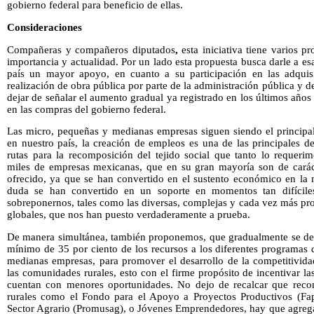
gobierno federal para beneficio de ellas.
Consideraciones
Compañeras y compañeros diputados
,
esta iniciativa tiene varios 
importancia y actualidad. Por un lado esta propuesta busca darle a e
país un mayor apoyo, en cuanto a su participación en las adquisi
realización de obra pública por parte de la administración pública y 
dejar de señalar el aumento gradual ya registrado en los últimos años
en las compras del gobierno federal.
Las micro, pequeñas y medianas empresas siguen siendo el principa
en nuestro país, la creación de empleos es una de las principales 
rutas para la recomposición del tejido social que tanto lo requeri
miles de empresas mexicanas, que en su gran mayoría son de caráct
ofrecido, ya que se han convertido en el sustento económico en la 
duda se han convertido en un soporte en momentos tan difícil
sobreponernos, tales como las diversas, complejas y cada vez más prof
globales, que nos han puesto verdaderamente a prueba.
De manera simultánea, también proponemos, que gradualmente se des
mínimo de 35 por ciento de los recursos a los diferentes programas
medianas empresas, para promover el desarrollo de la competitivid
las comunidades rurales, esto con el firme propósito de incentivar l
cuentan con menores oportunidades. No dejo de recalcar que reco
rurales como el Fondo para el Apoyo a Proyectos Productivos (Fap
Sector Agrario (Promusag), o Jóvenes Emprendedores, hay que agrega