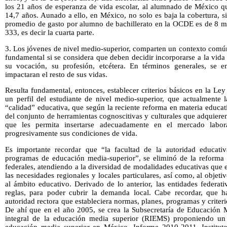
los 21 años de esperanza de vida escolar, al alumnado de México q
14,7 años. Aunado a ello, en México, no solo es baja la cobertura, si
promedio de gasto por alumno de bachillerato en la OCDE es de 8 mil
333, es decir la cuarta parte.
3. Los jóvenes de nivel medio-superior, comparten un contexto común
fundamental si se considera que deben decidir incorporarse a la vida 
su vocación, su profesión, etcétera. En términos generales, se 
impactaran el resto de sus vidas.
Resulta fundamental, entonces, establecer criterios básicos en la L
un perfil del estudiante de nivel medio-superior, que actualmente 
“calidad” educativa, que según la reciente reforma en materia educa
del conjunto de herramientas cognoscitivas y culturales que adquiere
que les permita insertarse adecuadamente en el mercado labor
progresivamente sus condiciones de vida.
Es importante recordar que “la facultad de la autoridad educativ
programas de educación media-superior”, se eliminó de la reforma o
federales, atendiendo a la diversidad de modalidades educativas que e
las necesidades regionales y locales particulares, así como, al objetiv
al ámbito educativo. Derivado de lo anterior, las entidades federat
reglas, para poder cubrir la demanda local. Cabe recordar, que h
autoridad rectora que estableciera normas, planes, programas y criter
De ahí que en el año 2005, se crea la Subsecretaría de Educación M
integral de la educación media superior (RIEMS) proponiendo u