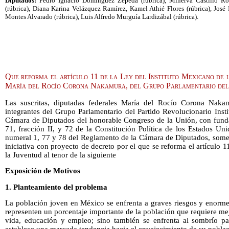
Diputados:
Pedro Ignacio Domínguez Zepeda (rúbrica), Minerva Castillo Rod
(rúbrica), Diana Karina Velázquez Ramírez, Kamel Athié Flores (rúbrica), José
Montes Alvarado (rúbrica), Luis Alfredo Murguía Lardizábal (rúbrica).
Que reforma el artículo 11 de la Ley del Instituto Mexicano de l
María del Rocío Corona Nakamura, del Grupo Parlamentario del
Las suscritas, diputadas federales María del Rocío Corona Naka
integrantes del Grupo Parlamentario del Partido Revolucionario Insti
Cámara de Diputados del honorable Congreso de la Unión, con fundam
71, fracción II, y 72 de la Constitución Política de los Estados Un
numeral 1, 77 y 78 del Reglamento de la Cámara de Diputados, somet
iniciativa con proyecto de decreto por el que se reforma el artículo 
la Juventud al tenor de la siguiente
Exposición de Motivos
1. Planteamiento del problema
La población joven en México se enfrenta a graves riesgos y enorme
representen un porcentaje importante de la población que requiere m
vida, educación y empleo; sino también se enfrenta al sombrío p